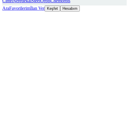
Cimri
Neredekal
SteelOrbis
Chemorbis
Ara
Favorilerim
İlan Ver
Keşfet
Hesabım