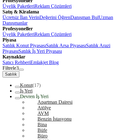
Profesyoneller
Üyelik Paketleri
Reklam Çözümleri
Satış & Kiralama
Ücretsiz İlan Verin
Değerini Öğren
Danışman Bul
Uzman
Danışmanlar
Profesyoneller
Üyelik Paketleri
Reklam Çözümleri
Piyasa
Satılık Konut Piyasası
Satılık Arsa Piyasası
Satılık Arazi
Piyasası
Satılık İş Yeri Piyasası
Kaynaklar
Satıcı Rehberi
Emlakjet Blog
Filtrele
3
Satılık
Konut
(17)
İş Yeri
Devren İş Yeri
Apartman Dairesi
Atölye
AVM
Benzin İstasyonu
Bina
Büfe
Büro