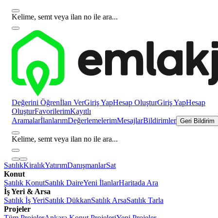
Kelime, semt veya ilan no ile ara...
Değerini Öğren
İlan Ver
Giriş Yap
Hesap Oluştur
Giriş Yap
Hesap
Oluştur
Favorilerim
Kayıtlı
Aramalar
İlanlarım
Değerlemelerim
Mesajlar
Bildirimler
Geri Bildirim
Kelime, semt veya ilan no ile ara...
Satılık
Kiralık
Yatırım
Danışmanlar
Sat
Konut
Satılık Konut
Satılık Daire
Yeni İlanlar
Haritada Ara
İş Yeri & Arsa
Satılık İş Yeri
Satılık Dükkan
Satılık Arsa
Satılık Tarla
Projeler
Tüm Projeler
Ankara Konut Projeleri
Yeni Projeler