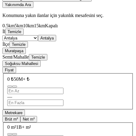
Yakınımda Ara
Konumuna yakın ilanlar için yakınlık mesafesini seç.
0.5km
5km
10km
15km
Kapalı
İl
Temizle
Antalya
İlçe
Temizle
Muratpaşa
Semt/Mahalle
Temizle
Soğuksu Mahallesi
Fiyat
0 ₺
50M+ ₺
—
Metrekare
Brüt m²
Net m²
0 m²
1B+ m²