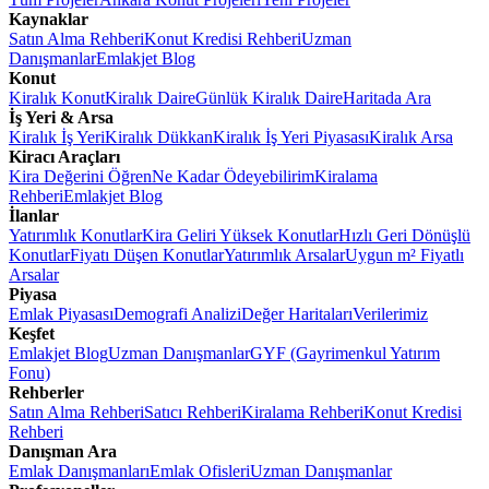
Kaynaklar
Satın Alma Rehberi
Konut Kredisi Rehberi
Uzman
Danışmanlar
Emlakjet Blog
Konut
Kiralık Konut
Kiralık Daire
Günlük Kiralık Daire
Haritada Ara
İş Yeri & Arsa
Kiralık İş Yeri
Kiralık Dükkan
Kiralık İş Yeri Piyasası
Kiralık Arsa
Kiracı Araçları
Kira Değerini Öğren
Ne Kadar Ödeyebilirim
Kiralama
Rehberi
Emlakjet Blog
İlanlar
Yatırımlık Konutlar
Kira Geliri Yüksek Konutlar
Hızlı Geri Dönüşlü
Konutlar
Fiyatı Düşen Konutlar
Yatırımlık Arsalar
Uygun m² Fiyatlı
Arsalar
Piyasa
Emlak Piyasası
Demografi Analizi
Değer Haritaları
Verilerimiz
Keşfet
Emlakjet Blog
Uzman Danışmanlar
GYF (Gayrimenkul Yatırım
Fonu)
Rehberler
Satın Alma Rehberi
Satıcı Rehberi
Kiralama Rehberi
Konut Kredisi
Rehberi
Danışman Ara
Emlak Danışmanları
Emlak Ofisleri
Uzman Danışmanlar