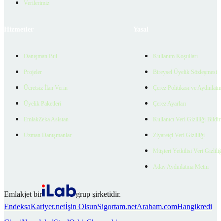
Verilerimiz
Hizmetler
Yasal
Danışman Bul
Kullanım Koşulları
Projeler
Bireysel Üyelik Sözleşmesi
Ücretsiz İlan Verin
Çerez Politikası ve Aydınlat
Üyelik Paketleri
Çerez Ayarları
EmlakZeka Asistan
Kullanıcı Veri Gizliliği Bildi
Uzman Danışmanlar
Ziyaretçi Veri Gizliliği
Müşteri Yetkilisi Veri Gizlili
Aday Aydınlatma Metni
Emlakjet bir
grup şirketidir.
Endeksa
Kariyer.net
İşin Olsun
Sigortam.net
Arabam.com
Hangikredi