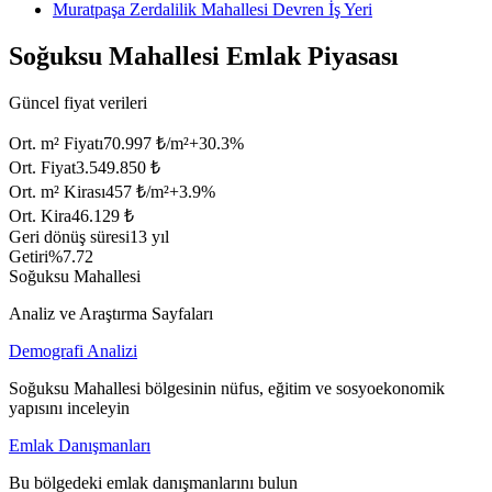
Muratpaşa Zerdalilik Mahallesi Devren İş Yeri
Soğuksu Mahallesi Emlak Piyasası
Güncel fiyat verileri
Ort. m² Fiyatı
70.997 ₺/m²
+
30.3
%
Ort. Fiyat
3.549.850 ₺
Ort. m² Kirası
457 ₺/m²
+
3.9
%
Ort. Kira
46.129 ₺
Geri dönüş süresi
13 yıl
Getiri
%7.72
Soğuksu Mahallesi
Analiz ve Araştırma Sayfaları
Demografi Analizi
Soğuksu Mahallesi bölgesinin nüfus, eğitim ve sosyoekonomik
yapısını inceleyin
Emlak Danışmanları
Bu bölgedeki emlak danışmanlarını bulun