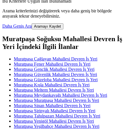
Bu Kriterlere Uygun İlan Bulunamadı
Arama kriterlerinizi değiştirerek veya daha geniş bir bölgede
arayarak tekrar deneyebilirsiniz.
Daha Geniş Ara
Aramayı Kaydet
Muratpaşa Soğuksu Mahallesi Devren İş
Yeri İçindeki İlgili İlanlar
Muratpaşa Çağlayan Mahallesi Devren İş Yeri
Muratpaşa Fener Mahallesi Devren İş Yeri
Muratpaşa Gençlik Mahallesi Devren İş Yeri
Muratpaşa Güvenlik Mahallesi Devren İş Yeri
Muratpaşa Güzeloba Mahallesi Devren İş Yeri
Muratpaşa Kışla Mahallesi Devren İş Yeri
Muratpaşa Meltem Mahallesi Devren İş Yeri
Muratpaşa Meydankavağı Mahallesi Devren İş Yeri
Muratpaşa Muratpaşa Mahallesi Devren İş Yeri
Muratpaşa Sinan Mahallesi Devren İş Yeri
Muratpaşa Şirinyalı Mahallesi Devren İş Yeri
Muratpaşa Tahılpazarı Mahallesi Devren İş Yeri
Muratpaşa Yenigöl Mahallesi Devren İş Yeri
Muratpaşa Yeşilbahçe Mahallesi Devren İş Yeri