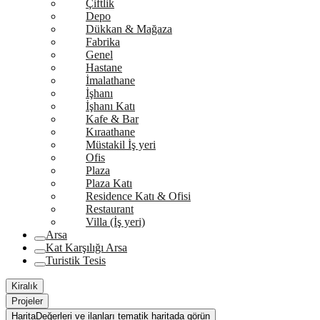
Çiftlik
Depo
Dükkan & Mağaza
Fabrika
Genel
Hastane
İmalathane
İşhanı
İşhanı Katı
Kafe & Bar
Kıraathane
Müstakil İş yeri
Ofis
Plaza
Plaza Katı
Residence Katı & Ofisi
Restaurant
Villa (İş yeri)
Arsa
Kat Karşılığı Arsa
Turistik Tesis
Kiralık
Projeler
Harita
Değerleri ve ilanları tematik haritada görün