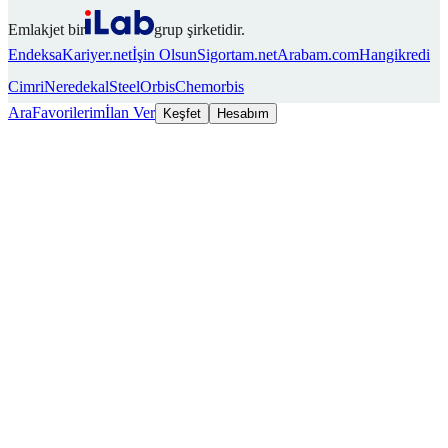
Emlakjet bir
grup şirketidir.
Endeksa
Kariyer.net
İşin Olsun
Sigortam.net
Arabam.com
Hangikredi
Cimri
Neredekal
SteelOrbis
Chemorbis
Ara
Favorilerim
İlan Ver
Keşfet
Hesabım