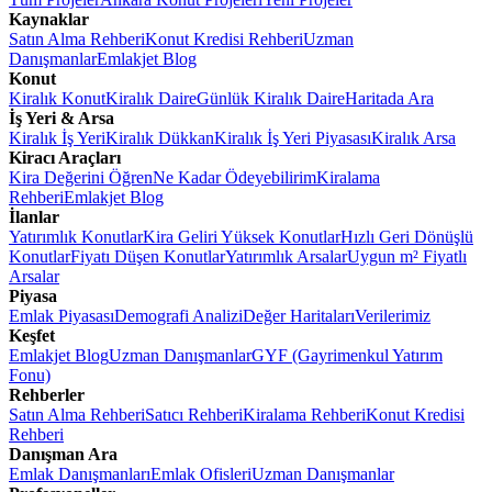
Kaynaklar
Satın Alma Rehberi
Konut Kredisi Rehberi
Uzman
Danışmanlar
Emlakjet Blog
Konut
Kiralık Konut
Kiralık Daire
Günlük Kiralık Daire
Haritada Ara
İş Yeri & Arsa
Kiralık İş Yeri
Kiralık Dükkan
Kiralık İş Yeri Piyasası
Kiralık Arsa
Kiracı Araçları
Kira Değerini Öğren
Ne Kadar Ödeyebilirim
Kiralama
Rehberi
Emlakjet Blog
İlanlar
Yatırımlık Konutlar
Kira Geliri Yüksek Konutlar
Hızlı Geri Dönüşlü
Konutlar
Fiyatı Düşen Konutlar
Yatırımlık Arsalar
Uygun m² Fiyatlı
Arsalar
Piyasa
Emlak Piyasası
Demografi Analizi
Değer Haritaları
Verilerimiz
Keşfet
Emlakjet Blog
Uzman Danışmanlar
GYF (Gayrimenkul Yatırım
Fonu)
Rehberler
Satın Alma Rehberi
Satıcı Rehberi
Kiralama Rehberi
Konut Kredisi
Rehberi
Danışman Ara
Emlak Danışmanları
Emlak Ofisleri
Uzman Danışmanlar