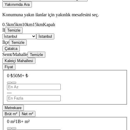
Yakınımda Ara
Konumuna yakın ilanlar için yakınlık mesafesini seç.
0.5km
5km
10km
15km
Kapalı
İl
Temizle
İstanbul
İlçe
Temizle
Çatalca
Semt/Mahalle
Temizle
Kaleiçi Mahallesi
Fiyat
0 ₺
50M+ ₺
—
Metrekare
Brüt m²
Net m²
0 m²
1B+ m²