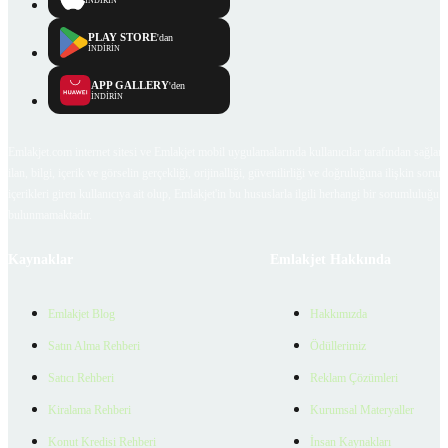
İNDİRİN
PLAY STORE
'dan
İNDİRİN
APP GALLERY
'den
İNDİRİN
Emlakjet.com internet sitesi ve Emlakjet mobil uygulamalarında kullanıcılar tarafından sağlana
ilan, bilgi, içerik ve görselin gerçekliği, orijinalliği, güvenilirliği ve doğruluğuna ilişkin soru
içerikleri giren kullanıcıya ait olup, Emlakjet'in bu hususlarla ilgili herhangi bir sorumluluğu
bulunmamaktadır.
Kaynaklar
Emlakjet Hakkında
Emlakjet Blog
Hakkımızda
Satın Alma Rehberi
Ödüllerimiz
Satıcı Rehberi
Reklam Çözümleri
Kiralama Rehberi
Kurumsal Materyaller
Konut Kredisi Rehberi
İnsan Kaynakları