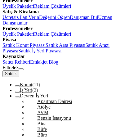
Profesyoneller
Üyelik Paketleri
Reklam Çözümleri
Satış & Kiralama
Ücretsiz İlan Verin
Değerini Öğren
Danışman Bul
Uzman
Danışmanlar
Profesyoneller
Üyelik Paketleri
Reklam Çözümleri
Piyasa
Satılık Konut Piyasası
Satılık Arsa Piyasası
Satılık Arazi
Piyasası
Satılık İş Yeri Piyasası
Kaynaklar
Satıcı Rehberi
Emlakjet Blog
Filtrele
3
Satılık
Konut
(11)
İş Yeri
(2)
Devren İş Yeri
Apartman Dairesi
Atölye
AVM
Benzin İstasyonu
Bina
Büfe
Büro