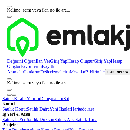
Kelime, semt veya ilan no ile ara...
Değerini Öğren
İlan Ver
Giriş Yap
Hesap Oluştur
Giriş Yap
Hesap
Oluştur
Favorilerim
Kayıtlı
Aramalar
İlanlarım
Değerlemelerim
Mesajlar
Bildirimler
Geri Bildirim
Kelime, semt veya ilan no ile ara...
Satılık
Kiralık
Yatırım
Danışmanlar
Sat
Konut
Satılık Konut
Satılık Daire
Yeni İlanlar
Haritada Ara
İş Yeri & Arsa
Satılık İş Yeri
Satılık Dükkan
Satılık Arsa
Satılık Tarla
Projeler
Tüm Projeler
Ankara Konut Projeleri
Yeni Projeler