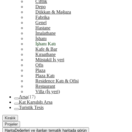
Çiftlik
Depo
Dükkan & Mağaza
Fabrika
Genel
Hastane
İmalathane
İşhanı
İşhanı Katı
Kafe & Bar
Kıraathane
Müstakil İş yeri
Ofis
Plaza
Plaza Katı
Residence Katı & Ofisi
Restaurant
Villa (İş yeri)
Arsa
(17)
Kat Karşılığı Arsa
Turistik Tesis
Kiralık
Projeler
Harita
Değerleri ve ilanları tematik haritada görün