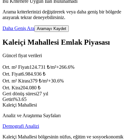
Bu Kriterlere Uygun İlan Bulunamadı
Arama kriterlerinizi değiştirerek veya daha geniş bir bölgede
arayarak tekrar deneyebilirsiniz.
Daha Geniş Ara
Aramayı Kaydet
Kaleiçi Mahallesi Emlak Piyasası
Güncel fiyat verileri
Ort. m² Fiyatı
124.731 ₺/m²
+
266.6
%
Ort. Fiyat
6.984.936 ₺
Ort. m² Kirası
379 ₺/m²
+
30.6
%
Ort. Kira
204.080 ₺
Geri dönüş süresi
27 yıl
Getiri
%3.65
Kaleiçi Mahallesi
Analiz ve Araştırma Sayfaları
Demografi Analizi
Kaleiçi Mahallesi bölgesinin nüfus, eğitim ve sosyoekonomik