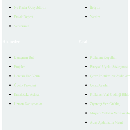
Ne Kadar Ödeyebilirim
İletişim
Emlak Değeri
Yardım
Verilerimiz
Hizmetler
Yasal
Danışman Bul
Kullanım Koşulları
Projeler
Bireysel Üyelik Sözleşmesi
Ücretsiz İlan Verin
Çerez Politikası ve Aydınlat
Üyelik Paketleri
Çerez Ayarları
EmlakZeka Asistan
Kullanıcı Veri Gizliliği Bildi
Uzman Danışmanlar
Ziyaretçi Veri Gizliliği
Müşteri Yetkilisi Veri Gizlili
Aday Aydınlatma Metni