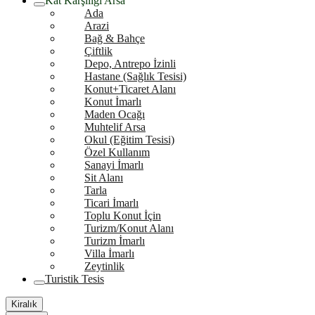
Kat Karşılığı Arsa
Ada
Arazi
Bağ & Bahçe
Çiftlik
Depo, Antrepo İzinli
Hastane (Sağlık Tesisi)
Konut+Ticaret Alanı
Konut İmarlı
Maden Ocağı
Muhtelif Arsa
Okul (Eğitim Tesisi)
Özel Kullanım
Sanayi İmarlı
Sit Alanı
Tarla
Ticari İmarlı
Toplu Konut İçin
Turizm/Konut Alanı
Turizm İmarlı
Villa İmarlı
Zeytinlik
Turistik Tesis
Kiralık