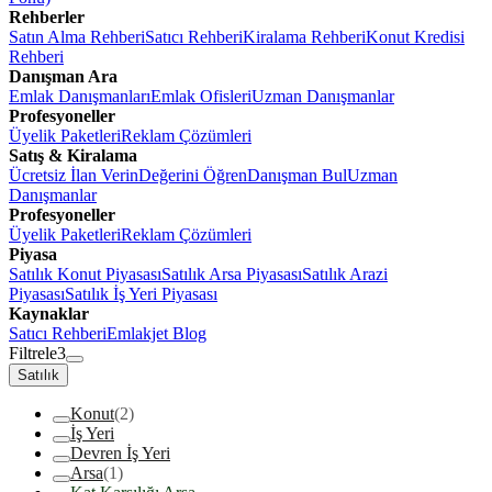
Rehberler
Satın Alma Rehberi
Satıcı Rehberi
Kiralama Rehberi
Konut Kredisi
Rehberi
Danışman Ara
Emlak Danışmanları
Emlak Ofisleri
Uzman Danışmanlar
Profesyoneller
Üyelik Paketleri
Reklam Çözümleri
Satış & Kiralama
Ücretsiz İlan Verin
Değerini Öğren
Danışman Bul
Uzman
Danışmanlar
Profesyoneller
Üyelik Paketleri
Reklam Çözümleri
Piyasa
Satılık Konut Piyasası
Satılık Arsa Piyasası
Satılık Arazi
Piyasası
Satılık İş Yeri Piyasası
Kaynaklar
Satıcı Rehberi
Emlakjet Blog
Filtrele
3
Satılık
Konut
(2)
İş Yeri
Devren İş Yeri
Arsa
(1)