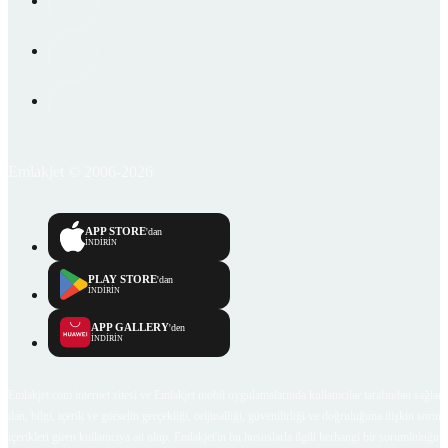
Emlakjet © 2006-2026
APP STORE
'dan
İNDİRİN
PLAY STORE
'dan
İNDİRİN
APP GALLERY
'den
İNDİRİN
Emlakjet.com internet sitesi ve Emlakjet mobil uygulamalarında kullanıcılar tarafından sağlana
ilan, bilgi, içerik ve görselin gerçekliği, orijinalliği, güvenilirliği ve doğruluğuna ilişkin soru
içerikleri giren kullanıcıya ait olup, Emlakjet'in bu hususlarla ilgili herhangi bir sorumluluğu