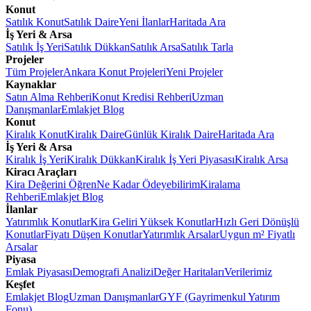
Konut
Satılık Konut
Satılık Daire
Yeni İlanlar
Haritada Ara
İş Yeri & Arsa
Satılık İş Yeri
Satılık Dükkan
Satılık Arsa
Satılık Tarla
Projeler
Tüm Projeler
Ankara Konut Projeleri
Yeni Projeler
Kaynaklar
Satın Alma Rehberi
Konut Kredisi Rehberi
Uzman
Danışmanlar
Emlakjet Blog
Konut
Kiralık Konut
Kiralık Daire
Günlük Kiralık Daire
Haritada Ara
İş Yeri & Arsa
Kiralık İş Yeri
Kiralık Dükkan
Kiralık İş Yeri Piyasası
Kiralık Arsa
Kiracı Araçları
Kira Değerini Öğren
Ne Kadar Ödeyebilirim
Kiralama
Rehberi
Emlakjet Blog
İlanlar
Yatırımlık Konutlar
Kira Geliri Yüksek Konutlar
Hızlı Geri Dönüşlü
Konutlar
Fiyatı Düşen Konutlar
Yatırımlık Arsalar
Uygun m² Fiyatlı
Arsalar
Piyasa
Emlak Piyasası
Demografi Analizi
Değer Haritaları
Verilerimiz
Keşfet
Emlakjet Blog
Uzman Danışmanlar
GYF (Gayrimenkul Yatırım
Fonu)