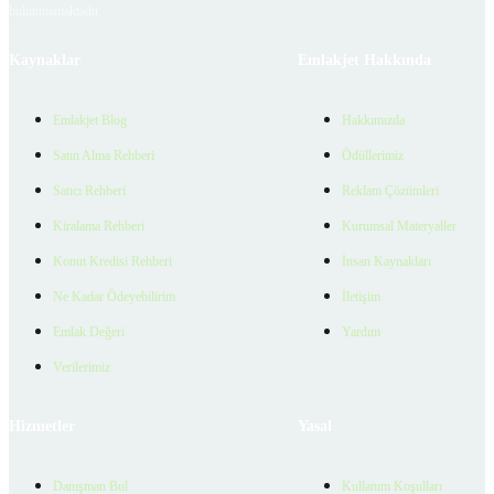
bulunmamaktadır.
Kaynaklar
Emlakjet Hakkında
Emlakjet Blog
Hakkımızda
Satın Alma Rehberi
Ödüllerimiz
Satıcı Rehberi
Reklam Çözümleri
Kiralama Rehberi
Kurumsal Materyaller
Konut Kredisi Rehberi
İnsan Kaynakları
Ne Kadar Ödeyebilirim
İletişim
Emlak Değeri
Yardım
Verilerimiz
Hizmetler
Yasal
Danışman Bul
Kullanım Koşulları