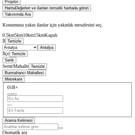
Projeler
Harita
Değerleri ve ilanları tematik haritada görün
Yakınımda Ara
Konumuna yakın ilanlar için yakınlık mesafesini seç.
0.5km
5km
10km
15km
Kapalı
İl
Temizle
Antalya
İlçe
Temizle
Serik
Semt/Mahalle
Temizle
Burmahancı Mahallesi
Metrekare
0
1B+
—
Arama Kelimesi
Otomatik ara