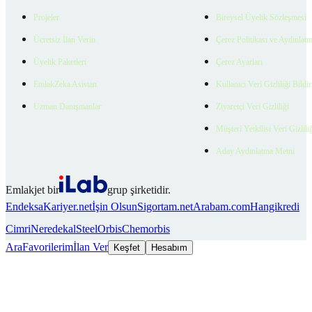
Projeler
Bireysel Üyelik Sözleşmesi
Ücretsiz İlan Verin
Çerez Politikası ve Aydınlat
Üyelik Paketleri
Çerez Ayarları
EmlakZeka Asistan
Kullanıcı Veri Gizliliği Bildi
Uzman Danışmanlar
Ziyaretçi Veri Gizliliği
Müşteri Yetkilisi Veri Gizlili
Aday Aydınlatma Metni
Emlakjet bir
grup şirketidir.
Endeksa
Kariyer.net
İşin Olsun
Sigortam.net
Arabam.com
Hangikredi
Cimri
Neredekal
SteelOrbis
Chemorbis
Ara
Favorilerim
İlan Ver
Keşfet
Hesabım