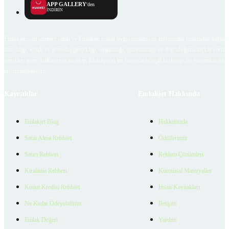
APP GALLERY
'den
İNDİRİN
Emlakjet.com internet sitesi ve Emlakjet mobil uygulamalarında kullanıcılar tarafından sağlana
ilan, bilgi, içerik ve görselin gerçekliği, orijinalliği, güvenilirliği ve doğruluğuna ilişkin soru
içerikleri giren kullanıcıya ait olup, Emlakjet'in bu hususlarla ilgili herhangi bir sorumluluğu
bulunmamaktadır.
Kaynaklar
Emlakjet Hakkında
Emlakjet Blog
Hakkımızda
Satın Alma Rehberi
Ödüllerimiz
Satıcı Rehberi
Reklam Çözümleri
Kiralama Rehberi
Kurumsal Materyaller
Konut Kredisi Rehberi
İnsan Kaynakları
Ne Kadar Ödeyebilirim
İletişim
Emlak Değeri
Yardım