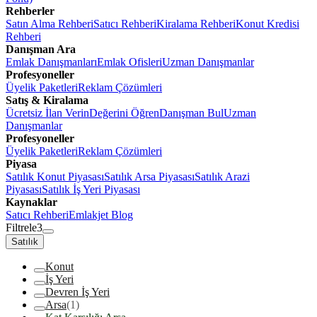
Rehberler
Satın Alma Rehberi
Satıcı Rehberi
Kiralama Rehberi
Konut Kredisi
Rehberi
Danışman Ara
Emlak Danışmanları
Emlak Ofisleri
Uzman Danışmanlar
Profesyoneller
Üyelik Paketleri
Reklam Çözümleri
Satış & Kiralama
Ücretsiz İlan Verin
Değerini Öğren
Danışman Bul
Uzman
Danışmanlar
Profesyoneller
Üyelik Paketleri
Reklam Çözümleri
Piyasa
Satılık Konut Piyasası
Satılık Arsa Piyasası
Satılık Arazi
Piyasası
Satılık İş Yeri Piyasası
Kaynaklar
Satıcı Rehberi
Emlakjet Blog
Filtrele
3
Satılık
Konut
İş Yeri
Devren İş Yeri
Arsa
(1)