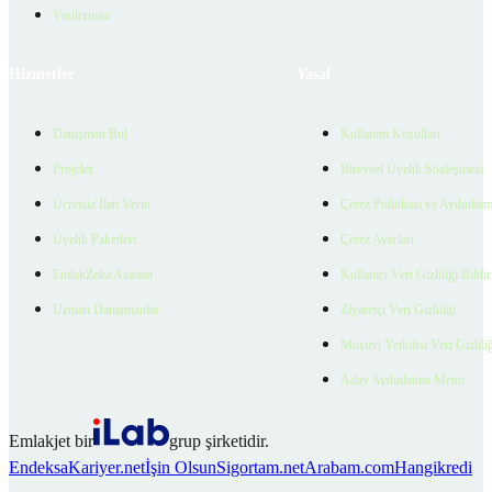
Verilerimiz
Hizmetler
Yasal
Danışman Bul
Kullanım Koşulları
Projeler
Bireysel Üyelik Sözleşmesi
Ücretsiz İlan Verin
Çerez Politikası ve Aydınlat
Üyelik Paketleri
Çerez Ayarları
EmlakZeka Asistan
Kullanıcı Veri Gizliliği Bildi
Uzman Danışmanlar
Ziyaretçi Veri Gizliliği
Müşteri Yetkilisi Veri Gizlili
Aday Aydınlatma Metni
Emlakjet bir
grup şirketidir.
Endeksa
Kariyer.net
İşin Olsun
Sigortam.net
Arabam.com
Hangikredi