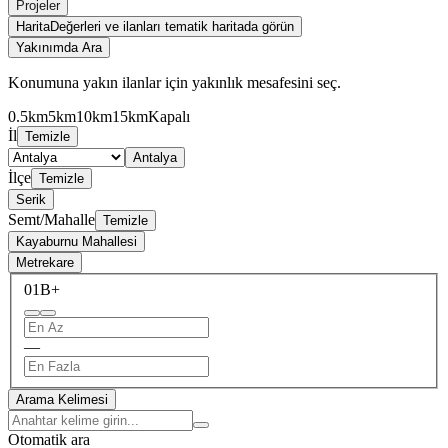
Projeler
Harita
Değerleri ve ilanları tematik haritada görün
Yakınımda Ara
Konumuna yakın ilanlar için yakınlık mesafesini seç.
0.5km
5km
10km
15km
Kapalı
İl
Temizle
Antalya
İlçe
Temizle
Serik
Semt/Mahalle
Temizle
Kayaburnu Mahallesi
Metrekare
0
1B+
—
Arama Kelimesi
Otomatik ara