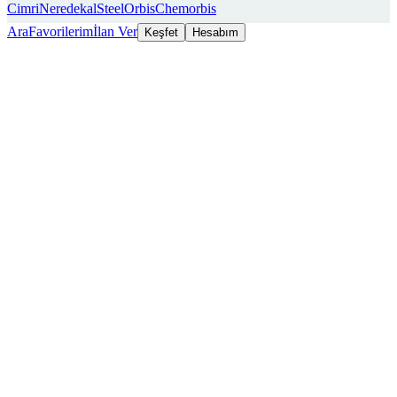
Cimri
Neredekal
SteelOrbis
Chemorbis
Ara
Favorilerim
İlan Ver
Keşfet
Hesabım