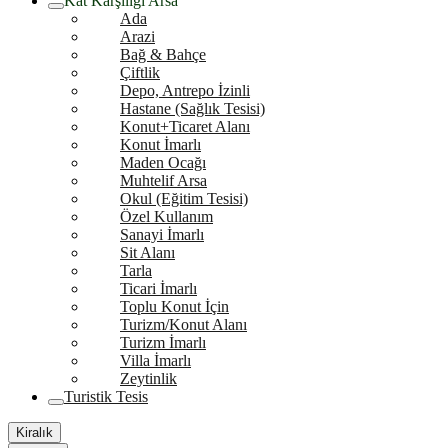
Kat Karşılığı Arsa
Ada
Arazi
Bağ & Bahçe
Çiftlik
Depo, Antrepo İzinli
Hastane (Sağlık Tesisi)
Konut+Ticaret Alanı
Konut İmarlı
Maden Ocağı
Muhtelif Arsa
Okul (Eğitim Tesisi)
Özel Kullanım
Sanayi İmarlı
Sit Alanı
Tarla
Ticari İmarlı
Toplu Konut İçin
Turizm/Konut Alanı
Turizm İmarlı
Villa İmarlı
Zeytinlik
Turistik Tesis
Kiralık