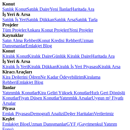
Konut
Satılık Konut
Satılık Daire
Yeni İlanlar
Haritada Ara
İş Yeri & Arsa
Satılık İş Yeri
Satılık Dükkan
Satılık Arsa
Satılık Tarla
Projeler
Tüm Projeler
Ankara Konut Projeleri
Yeni Projeler
Kaynaklar
Satın Alma Rehberi
Konut Kredisi Rehberi
Uzman
Danışmanlar
Emlakjet Blog
Konut
Kiralık Konut
Kiralık Daire
Günlük Kiralık Daire
Haritada Ara
İş Yeri & Arsa
Kiralık İş Yeri
Kiralık Dükkan
Kiralık İş Yeri Piyasası
Kiralık Arsa
Kiracı Araçları
Kira Değerini Öğren
Ne Kadar Ödeyebilirim
Kiralama
Rehberi
Emlakjet Blog
İlanlar
Yatırımlık Konutlar
Kira Geliri Yüksek Konutlar
Hızlı Geri Dönüşlü
Konutlar
Fiyatı Düşen Konutlar
Yatırımlık Arsalar
Uygun m² Fiyatlı
Arsalar
Piyasa
Emlak Piyasası
Demografi Analizi
Değer Haritaları
Verilerimiz
Keşfet
Emlakjet Blog
Uzman Danışmanlar
GYF (Gayrimenkul Yatırım
Fonu)