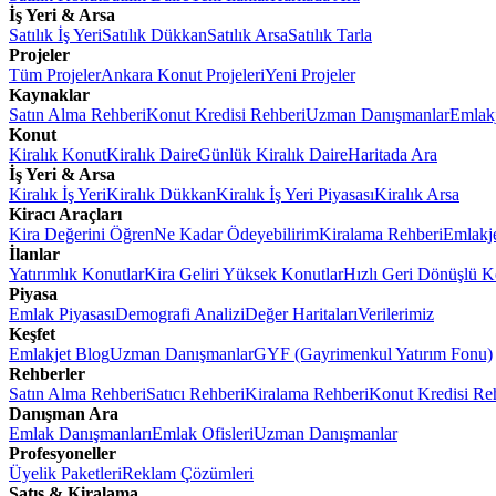
İş Yeri & Arsa
Satılık İş Yeri
Satılık Dükkan
Satılık Arsa
Satılık Tarla
Projeler
Tüm Projeler
Ankara Konut Projeleri
Yeni Projeler
Kaynaklar
Satın Alma Rehberi
Konut Kredisi Rehberi
Uzman Danışmanlar
Emlakj
Konut
Kiralık Konut
Kiralık Daire
Günlük Kiralık Daire
Haritada Ara
İş Yeri & Arsa
Kiralık İş Yeri
Kiralık Dükkan
Kiralık İş Yeri Piyasası
Kiralık Arsa
Kiracı Araçları
Kira Değerini Öğren
Ne Kadar Ödeyebilirim
Kiralama Rehberi
Emlakj
İlanlar
Yatırımlık Konutlar
Kira Geliri Yüksek Konutlar
Hızlı Geri Dönüşlü K
Piyasa
Emlak Piyasası
Demografi Analizi
Değer Haritaları
Verilerimiz
Keşfet
Emlakjet Blog
Uzman Danışmanlar
GYF (Gayrimenkul Yatırım Fonu)
Rehberler
Satın Alma Rehberi
Satıcı Rehberi
Kiralama Rehberi
Konut Kredisi Re
Danışman Ara
Emlak Danışmanları
Emlak Ofisleri
Uzman Danışmanlar
Profesyoneller
Üyelik Paketleri
Reklam Çözümleri
Satış & Kiralama