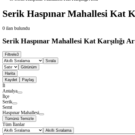
Serik Haspınar Mahallesi Kat Ka
0
ilan bulundu
Serik Haspınar Mahallesi Kat Karşılığı Ar
Filtrele
3
Sırala
Görünüm
Harita
Kaydet
Paylaş
İl
Antalya
İlçe
Serik
Semt
Haspınar Mahallesi
Tümünü Temizle
Tüm İlanlar
Akıllı Sıralama