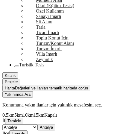
Muhtelif Arsa
Okul (Eğitim Tesisi)
Özel Kullanım
Sanayi İmarlı
Sit Alanı
Tarla
Ticari İmarlı
Toplu Konut İçin
Turizm/Konut Alanı
Turizm İmarlı
Villa İmarlı
Zeytinlik
Turistik Tesis
Kiralık
Projeler
Harita
Değerleri ve ilanları tematik haritada görün
Yakınımda Ara
Konumuna yakın ilanlar için yakınlık mesafesini seç.
0.5km
5km
10km
15km
Kapalı
İl
Temizle
Antalya
İlçe
Temizle