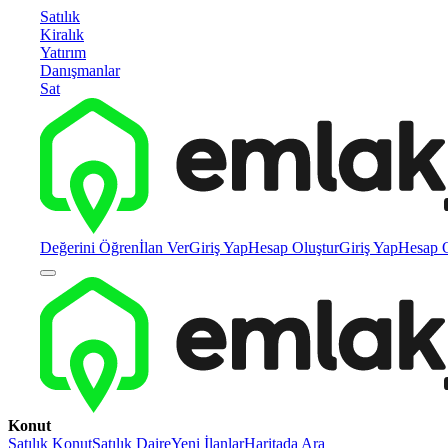
Satılık
Kiralık
Yatırım
Danışmanlar
Sat
Değerini Öğren
İlan Ver
Giriş Yap
Hesap Oluştur
Giriş Yap
Hesap O
Konut
Satılık Konut
Satılık Daire
Yeni İlanlar
Haritada Ara