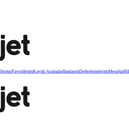
luştur
Favorilerim
Kayıtlı Aramalar
İlanlarım
Değerlemelerim
Mesajlar
Bi