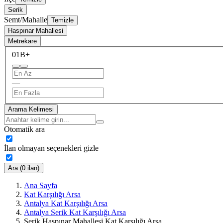
Serik
Semt/Mahalle
Temizle
Haspınar Mahallesi
Metrekare
0
1B+
—
Arama Kelimesi
Otomatik ara
İlan olmayan seçenekleri gizle
Ara (0 ilan)
Ana Sayfa
Kat Karşılığı Arsa
Antalya Kat Karşılığı Arsa
Antalya Serik Kat Karşılığı Arsa
Serik Haspınar Mahallesi Kat Karşılığı Arsa