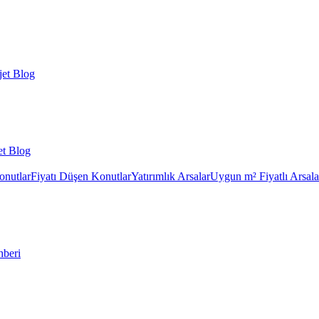
et Blog
et Blog
onutlar
Fiyatı Düşen Konutlar
Yatırımlık Arsalar
Uygun m² Fiyatlı Arsala
hberi