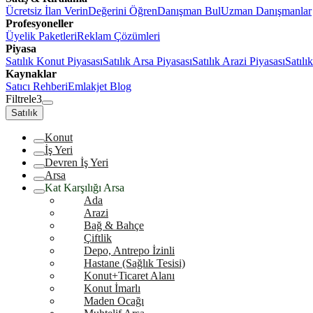
Ücretsiz İlan Verin
Değerini Öğren
Danışman Bul
Uzman Danışmanlar
Profesyoneller
Üyelik Paketleri
Reklam Çözümleri
Piyasa
Satılık Konut Piyasası
Satılık Arsa Piyasası
Satılık Arazi Piyasası
Satılı
Kaynaklar
Satıcı Rehberi
Emlakjet Blog
Filtrele
3
Satılık
Konut
İş Yeri
Devren İş Yeri
Arsa
Kat Karşılığı Arsa
Ada
Arazi
Bağ & Bahçe
Çiftlik
Depo, Antrepo İzinli
Hastane (Sağlık Tesisi)
Konut+Ticaret Alanı
Konut İmarlı
Maden Ocağı