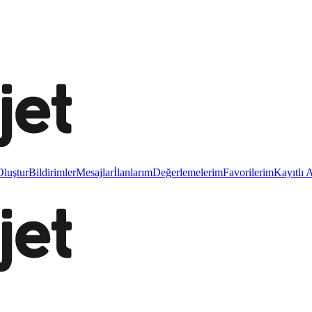
luştur
Bildirimler
Mesajlar
İlanlarım
Değerlemelerim
Favorilerim
Kayıtlı 