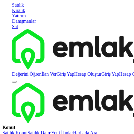
Satılık
Kiralık
Yatırım
Danışmanlar
Sat
Değerini Öğren
İlan Ver
Giriş Yap
Hesap Oluştur
Giriş Yap
Hesap O
Konut
Satılık Konut
Satılık Daire
Yeni İlanlar
Haritada Ara