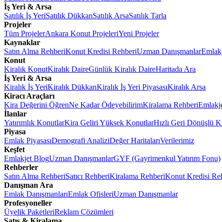
İş Yeri & Arsa
Satılık İş Yeri
Satılık Dükkan
Satılık Arsa
Satılık Tarla
Projeler
Tüm Projeler
Ankara Konut Projeleri
Yeni Projeler
Kaynaklar
Satın Alma Rehberi
Konut Kredisi Rehberi
Uzman Danışmanlar
Emlakj
Konut
Kiralık Konut
Kiralık Daire
Günlük Kiralık Daire
Haritada Ara
İş Yeri & Arsa
Kiralık İş Yeri
Kiralık Dükkan
Kiralık İş Yeri Piyasası
Kiralık Arsa
Kiracı Araçları
Kira Değerini Öğren
Ne Kadar Ödeyebilirim
Kiralama Rehberi
Emlakj
İlanlar
Yatırımlık Konutlar
Kira Geliri Yüksek Konutlar
Hızlı Geri Dönüşlü K
Piyasa
Emlak Piyasası
Demografi Analizi
Değer Haritaları
Verilerimiz
Keşfet
Emlakjet Blog
Uzman Danışmanlar
GYF (Gayrimenkul Yatırım Fonu)
Rehberler
Satın Alma Rehberi
Satıcı Rehberi
Kiralama Rehberi
Konut Kredisi Re
Danışman Ara
Emlak Danışmanları
Emlak Ofisleri
Uzman Danışmanlar
Profesyoneller
Üyelik Paketleri
Reklam Çözümleri
Satış & Kiralama