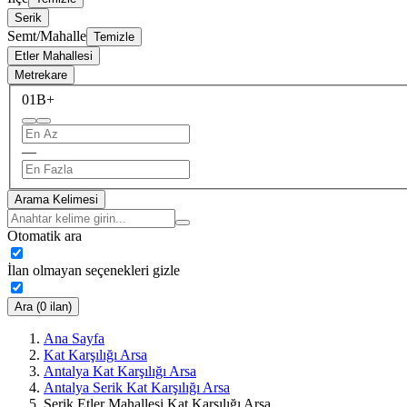
Serik
Semt/Mahalle
Temizle
Etler Mahallesi
Metrekare
0
1B+
—
Arama Kelimesi
Otomatik ara
İlan olmayan seçenekleri gizle
Ara (0 ilan)
Ana Sayfa
Kat Karşılığı Arsa
Antalya Kat Karşılığı Arsa
Antalya Serik Kat Karşılığı Arsa
Serik Etler Mahallesi Kat Karşılığı Arsa