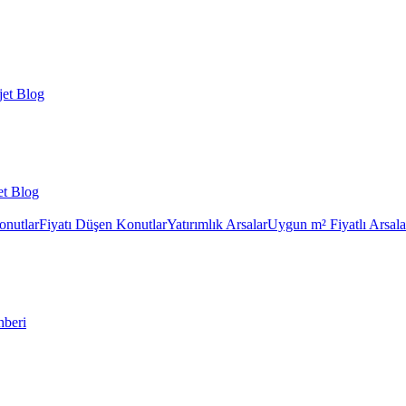
et Blog
et Blog
onutlar
Fiyatı Düşen Konutlar
Yatırımlık Arsalar
Uygun m² Fiyatlı Arsala
hberi