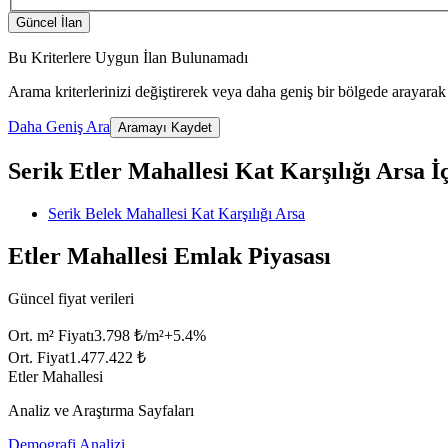
Güncel İlan
Bu Kriterlere Uygun İlan Bulunamadı
Arama kriterlerinizi değiştirerek veya daha geniş bir bölgede arayarak 
Daha Geniş Ara
Aramayı Kaydet
Serik Etler Mahallesi Kat Karşılığı Arsa İçi
Serik Belek Mahallesi Kat Karşılığı Arsa
Etler Mahallesi Emlak Piyasası
Güncel fiyat verileri
Ort. m² Fiyatı
3.798 ₺/m²
+
5.4
%
Ort. Fiyat
1.477.422 ₺
Etler Mahallesi
Analiz ve Araştırma Sayfaları
Demografi Analizi