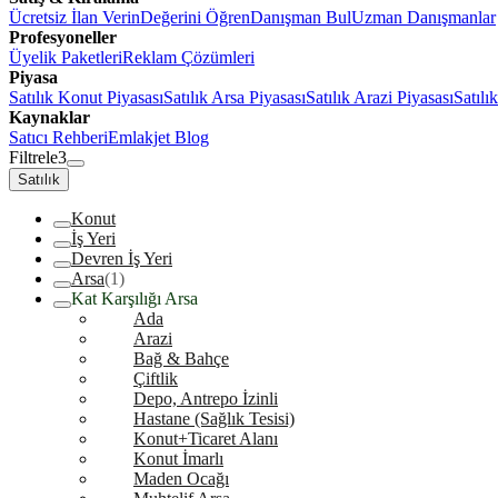
Ücretsiz İlan Verin
Değerini Öğren
Danışman Bul
Uzman Danışmanlar
Profesyoneller
Üyelik Paketleri
Reklam Çözümleri
Piyasa
Satılık Konut Piyasası
Satılık Arsa Piyasası
Satılık Arazi Piyasası
Satılı
Kaynaklar
Satıcı Rehberi
Emlakjet Blog
Filtrele
3
Satılık
Konut
İş Yeri
Devren İş Yeri
Arsa
(1)
Kat Karşılığı Arsa
Ada
Arazi
Bağ & Bahçe
Çiftlik
Depo, Antrepo İzinli
Hastane (Sağlık Tesisi)
Konut+Ticaret Alanı
Konut İmarlı
Maden Ocağı