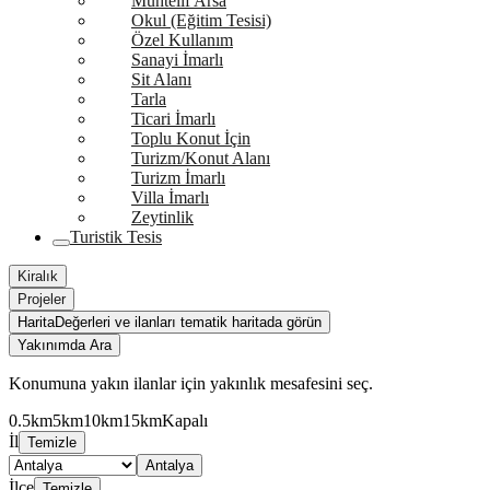
Muhtelif Arsa
Okul (Eğitim Tesisi)
Özel Kullanım
Sanayi İmarlı
Sit Alanı
Tarla
Ticari İmarlı
Toplu Konut İçin
Turizm/Konut Alanı
Turizm İmarlı
Villa İmarlı
Zeytinlik
Turistik Tesis
Kiralık
Projeler
Harita
Değerleri ve ilanları tematik haritada görün
Yakınımda Ara
Konumuna yakın ilanlar için yakınlık mesafesini seç.
0.5km
5km
10km
15km
Kapalı
İl
Temizle
Antalya
İlçe
Temizle