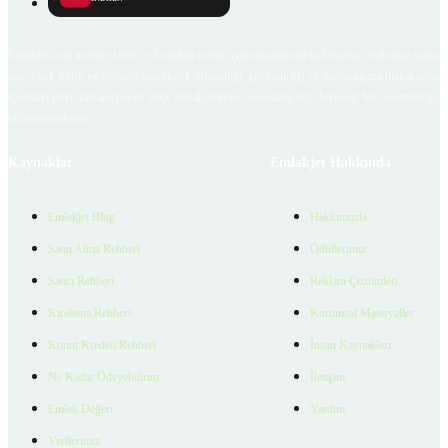
Emlakjet.com internet sitesi ve Emlakjet mobil uygulamalarında kullanıcılar tarafından sağlana
ilan, bilgi, içerik ve görselin gerçekliği, orijinalliği, güvenilirliği ve doğruluğuna ilişkin soru
içerikleri giren kullanıcıya ait olup, Emlakjet'in bu hususlarla ilgili herhangi bir sorumluluğu
bulunmamaktadır.
Kaynaklar
Emlakjet Hakkında
Emlakjet Blog
Hakkımızda
Satın Alma Rehberi
Ödüllerimiz
Satıcı Rehberi
Reklam Çözümleri
Kiralama Rehberi
Kurumsal Materyaller
Konut Kredisi Rehberi
İnsan Kaynakları
Ne Kadar Ödeyebilirim
İletişim
Emlak Değeri
Yardım
Verilerimiz