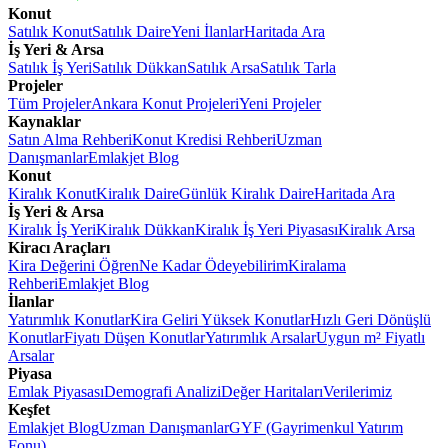
Konut
Satılık Konut
Satılık Daire
Yeni İlanlar
Haritada Ara
İş Yeri & Arsa
Satılık İş Yeri
Satılık Dükkan
Satılık Arsa
Satılık Tarla
Projeler
Tüm Projeler
Ankara Konut Projeleri
Yeni Projeler
Kaynaklar
Satın Alma Rehberi
Konut Kredisi Rehberi
Uzman
Danışmanlar
Emlakjet Blog
Konut
Kiralık Konut
Kiralık Daire
Günlük Kiralık Daire
Haritada Ara
İş Yeri & Arsa
Kiralık İş Yeri
Kiralık Dükkan
Kiralık İş Yeri Piyasası
Kiralık Arsa
Kiracı Araçları
Kira Değerini Öğren
Ne Kadar Ödeyebilirim
Kiralama
Rehberi
Emlakjet Blog
İlanlar
Yatırımlık Konutlar
Kira Geliri Yüksek Konutlar
Hızlı Geri Dönüşlü
Konutlar
Fiyatı Düşen Konutlar
Yatırımlık Arsalar
Uygun m² Fiyatlı
Arsalar
Piyasa
Emlak Piyasası
Demografi Analizi
Değer Haritaları
Verilerimiz
Keşfet
Emlakjet Blog
Uzman Danışmanlar
GYF (Gayrimenkul Yatırım
Fonu)