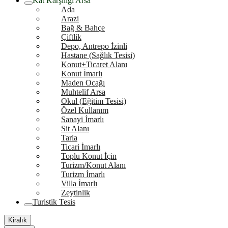
Kat Karşılığı Arsa
Ada
Arazi
Bağ & Bahçe
Çiftlik
Depo, Antrepo İzinli
Hastane (Sağlık Tesisi)
Konut+Ticaret Alanı
Konut İmarlı
Maden Ocağı
Muhtelif Arsa
Okul (Eğitim Tesisi)
Özel Kullanım
Sanayi İmarlı
Sit Alanı
Tarla
Ticari İmarlı
Toplu Konut İçin
Turizm/Konut Alanı
Turizm İmarlı
Villa İmarlı
Zeytinlik
Turistik Tesis
Kiralık