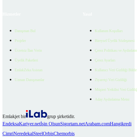
Hizmetler
Yasal
Danışman Bul
Kullanım Koşulları
Projeler
Bireysel Üyelik Sözleşmesi
Ücretsiz İlan Verin
Çerez Politikası ve Aydınlat
Üyelik Paketleri
Çerez Ayarları
EmlakZeka Asistan
Kullanıcı Veri Gizliliği Bildi
Uzman Danışmanlar
Ziyaretçi Veri Gizliliği
Müşteri Yetkilisi Veri Gizlili
Aday Aydınlatma Metni
Emlakjet bir
grup şirketidir.
Endeksa
Kariyer.net
İşin Olsun
Sigortam.net
Arabam.com
Hangikredi
Cimri
Neredekal
SteelOrbis
Chemorbis