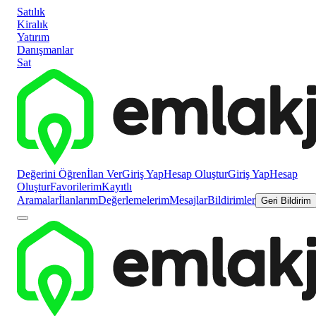
Satılık
Kiralık
Yatırım
Danışmanlar
Sat
Değerini Öğren
İlan Ver
Giriş Yap
Hesap Oluştur
Giriş Yap
Hesap
Oluştur
Favorilerim
Kayıtlı
Aramalar
İlanlarım
Değerlemelerim
Mesajlar
Bildirimler
Geri Bildirim