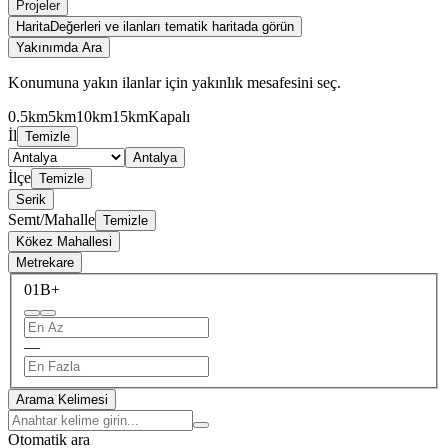
Projeler
Harita
Değerleri ve ilanları tematik haritada görün
Yakınımda Ara
Konumuna yakın ilanlar için yakınlık mesafesini seç.
0.5km
5km
10km
15km
Kapalı
İl
Temizle
Antalya
İlçe
Temizle
Serik
Semt/Mahalle
Temizle
Kökez Mahallesi
Metrekare
0
1B+
—
Arama Kelimesi
Otomatik ara