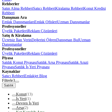
Rehberler
Satın Alma Rehberi
Satıcı Rehberi
Kiralama Rehberi
Konut Kredisi
Rehberi
Danışman Ara
Emlak Danışmanları
Emlak Ofisleri
Uzman Danışmanlar
Profesyoneller
Üyelik Paketleri
Reklam Çözümleri
Satış & Kiralama
Ücretsiz İlan Verin
Değerini Öğren
Danışman Bul
Uzman
Danışmanlar
Profesyoneller
Üyelik Paketleri
Reklam Çözümleri
Piyasa
Satılık Konut Piyasası
Satılık Arsa Piyasası
Satılık Arazi
Piyasası
Satılık İş Yeri Piyasası
Kaynaklar
Satıcı Rehberi
Emlakjet Blog
Filtrele
3
Satılık
Konut
(13)
İş Yeri
(1)
Devren İş Yeri
Arsa
(2)