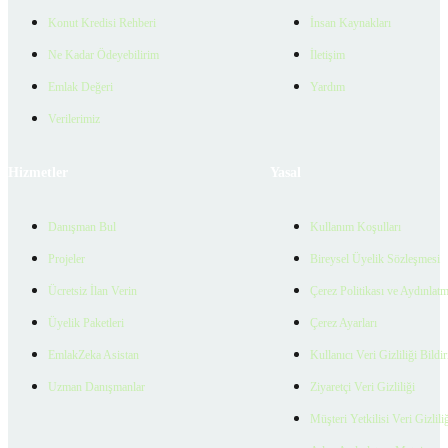
Konut Kredisi Rehberi
İnsan Kaynakları
Ne Kadar Ödeyebilirim
İletişim
Emlak Değeri
Yardım
Verilerimiz
Hizmetler
Yasal
Danışman Bul
Kullanım Koşulları
Projeler
Bireysel Üyelik Sözleşmesi
Ücretsiz İlan Verin
Çerez Politikası ve Aydınlat
Üyelik Paketleri
Çerez Ayarları
EmlakZeka Asistan
Kullanıcı Veri Gizliliği Bildi
Uzman Danışmanlar
Ziyaretçi Veri Gizliliği
Müşteri Yetkilisi Veri Gizlili