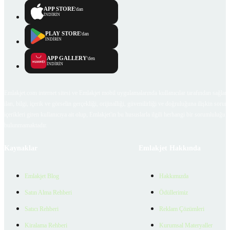
APP STORE
'dan
İNDİRİN
PLAY STORE
'dan
İNDİRİN
APP GALLERY
'den
İNDİRİN
Emlakjet.com internet sitesi ve Emlakjet mobil uygulamalarında kullanıcılar tarafından sağlana
ilan, bilgi, içerik ve görselin gerçekliği, orijinalliği, güvenilirliği ve doğruluğuna ilişkin soru
içerikleri giren kullanıcıya ait olup, Emlakjet'in bu hususlarla ilgili herhangi bir sorumluluğu
bulunmamaktadır.
Kaynaklar
Emlakjet Hakkında
Emlakjet Blog
Hakkımızda
Satın Alma Rehberi
Ödüllerimiz
Satıcı Rehberi
Reklam Çözümleri
Kiralama Rehberi
Kurumsal Materyaller