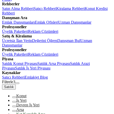
Rehberler
Satın Alma Rehberi
Satıcı Rehberi
Kiralama Rehberi
Konut Kredisi
Rehberi
Danışman Ara
Emlak Danışmanları
Emlak Ofisleri
Uzman Danışmanlar
Profesyoneller
Üyelik Paketleri
Reklam Çözümleri
Satış & Kiralama
Ücretsiz İlan Verin
Değerini Öğren
Danışman Bul
Uzman
Danışmanlar
Profesyoneller
Üyelik Paketleri
Reklam Çözümleri
Piyasa
Satılık Konut Piyasası
Satılık Arsa Piyasası
Satılık Arazi
Piyasası
Satılık İş Yeri Piyasası
Kaynaklar
Satıcı Rehberi
Emlakjet Blog
Filtrele
3
Satılık
Konut
İş Yeri
Devren İş Yeri
Arsa