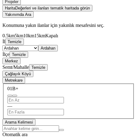
Projeler
Harita
Değerleri ve ilanları tematik haritada görün
Yakınımda Ara
Konumuna yakın ilanlar için yakınlık mesafesini seç.
0.5km
5km
10km
15km
Kapalı
İl
Temizle
Ardahan
İlçe
Temizle
Merkez
Semt/Mahalle
Temizle
Çağlayık Köyü
Metrekare
0
1B+
—
Arama Kelimesi
Otomatik ara