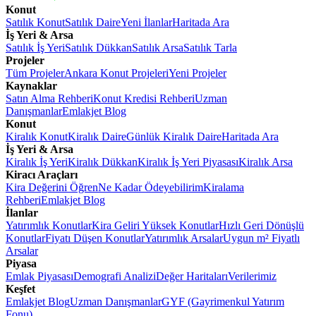
Konut
Satılık Konut
Satılık Daire
Yeni İlanlar
Haritada Ara
İş Yeri & Arsa
Satılık İş Yeri
Satılık Dükkan
Satılık Arsa
Satılık Tarla
Projeler
Tüm Projeler
Ankara Konut Projeleri
Yeni Projeler
Kaynaklar
Satın Alma Rehberi
Konut Kredisi Rehberi
Uzman
Danışmanlar
Emlakjet Blog
Konut
Kiralık Konut
Kiralık Daire
Günlük Kiralık Daire
Haritada Ara
İş Yeri & Arsa
Kiralık İş Yeri
Kiralık Dükkan
Kiralık İş Yeri Piyasası
Kiralık Arsa
Kiracı Araçları
Kira Değerini Öğren
Ne Kadar Ödeyebilirim
Kiralama
Rehberi
Emlakjet Blog
İlanlar
Yatırımlık Konutlar
Kira Geliri Yüksek Konutlar
Hızlı Geri Dönüşlü
Konutlar
Fiyatı Düşen Konutlar
Yatırımlık Arsalar
Uygun m² Fiyatlı
Arsalar
Piyasa
Emlak Piyasası
Demografi Analizi
Değer Haritaları
Verilerimiz
Keşfet
Emlakjet Blog
Uzman Danışmanlar
GYF (Gayrimenkul Yatırım
Fonu)