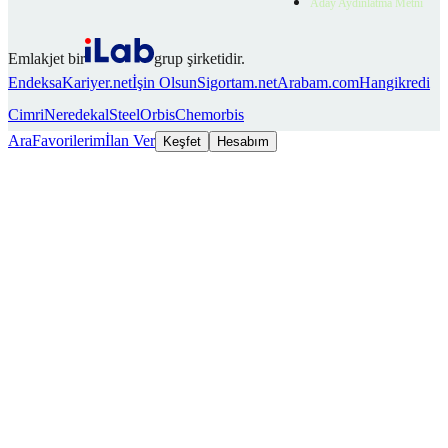
Aday Aydınlatma Metni
Emlakjet bir
grup şirketidir.
Endeksa
Kariyer.net
İşin Olsun
Sigortam.net
Arabam.com
Hangikredi
Cimri
Neredekal
SteelOrbis
Chemorbis
Ara
Favorilerim
İlan Ver
Keşfet
Hesabım