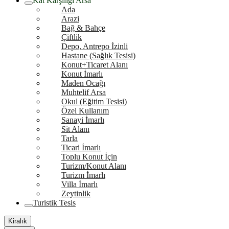
Kat Karşılığı Arsa
Ada
Arazi
Bağ & Bahçe
Çiftlik
Depo, Antrepo İzinli
Hastane (Sağlık Tesisi)
Konut+Ticaret Alanı
Konut İmarlı
Maden Ocağı
Muhtelif Arsa
Okul (Eğitim Tesisi)
Özel Kullanım
Sanayi İmarlı
Sit Alanı
Tarla
Ticari İmarlı
Toplu Konut İçin
Turizm/Konut Alanı
Turizm İmarlı
Villa İmarlı
Zeytinlik
Turistik Tesis
Kiralık