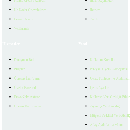
Konut Kredisi Rehberi
İnsan Kaynakları
Ne Kadar Ödeyebilirim
İletişim
Emlak Değeri
Yardım
Verilerimiz
Hizmetler
Yasal
Danışman Bul
Kullanım Koşulları
Projeler
Bireysel Üyelik Sözleşmesi
Ücretsiz İlan Verin
Çerez Politikası ve Aydınlat
Üyelik Paketleri
Çerez Ayarları
EmlakZeka Asistan
Kullanıcı Veri Gizliliği Bildi
Uzman Danışmanlar
Ziyaretçi Veri Gizliliği
Müşteri Yetkilisi Veri Gizlili
Aday Aydınlatma Metni