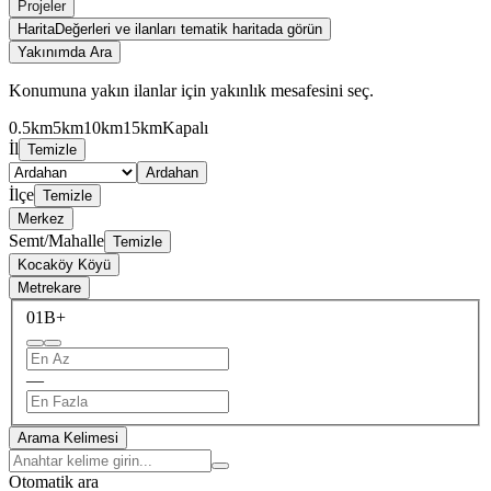
Projeler
Harita
Değerleri ve ilanları tematik haritada görün
Yakınımda Ara
Konumuna yakın ilanlar için yakınlık mesafesini seç.
0.5km
5km
10km
15km
Kapalı
İl
Temizle
Ardahan
İlçe
Temizle
Merkez
Semt/Mahalle
Temizle
Kocaköy Köyü
Metrekare
0
1B+
—
Arama Kelimesi
Otomatik ara