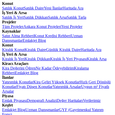
Konut
Satılık Konut
Satılık Daire
Yeni İlanlar
Haritada Ara
İş Yeri & Arsa
Satılık İş Yeri
Satılık Dükkan
Satılık Arsa
Satılık Tarla
Projeler
Tüm Projeler
Ankara Konut Projeleri
Yeni Projeler
Kaynaklar
Satın Alma Rehberi
Konut Kredisi Rehberi
Uzman
Danışmanlar
Emlakjet Blog
Konut
Kiralık Konut
Kiralık Daire
Günlük Kiralık Daire
Haritada Ara
İş Yeri & Arsa
Kiralık İş Yeri
Kiralık Dükkan
Kiralık İş Yeri Piyasası
Kiralık Arsa
Kiracı Araçları
Kira Değerini Öğren
Ne Kadar Ödeyebilirim
Kiralama
Rehberi
Emlakjet Blog
İlanlar
Yatırımlık Konutlar
Kira Geliri Yüksek Konutlar
Hızlı Geri Dönüşlü
Konutlar
Fiyatı Düşen Konutlar
Yatırımlık Arsalar
Uygun m² Fiyatlı
Arsalar
Piyasa
Emlak Piyasası
Demografi Analizi
Değer Haritaları
Verilerimiz
Keşfet
Emlakjet Blog
Uzman Danışmanlar
GYF (Gayrimenkul Yatırım
Fonu)