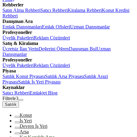
Rehberler
Satın Alma Rehberi
Satıcı Rehberi
Kiralama Rehberi
Konut Kredisi
Rehberi
Danışman Ara
Emlak Danışmanları
Emlak Ofisleri
Uzman Danışmanlar
Profesyoneller
Üyelik Paketleri
Reklam Çözümleri
Satış & Kiralama
Ücretsiz İlan Verin
Değerini Öğren
Danışman Bul
Uzman
Danışmanlar
Profesyoneller
Üyelik Paketleri
Reklam Çözümleri
Piyasa
Satılık Konut Piyasası
Satılık Arsa Piyasası
Satılık Arazi
Piyasası
Satılık İş Yeri Piyasası
Kaynaklar
Satıcı Rehberi
Emlakjet Blog
Filtrele
3
Satılık
Konut
İş Yeri
Devren İş Yeri
Arsa