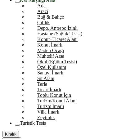
Kat Karşılığı Arsa
Ada
Arazi
Bağ & Bahçe
Çiftlik
Depo, Antrepo İzinli
Hastane (Sağlık Tesisi)
Konut+Ticaret Alanı
Konut İmarlı
Maden Ocağı
Muhtelif Arsa
Okul (Eğitim Tesisi)
Özel Kullanım
Sanayi İmarlı
Sit Alanı
Tarla
Ticari İmarlı
Toplu Konut İçin
Turizm/Konut Alanı
Turizm İmarlı
Villa İmarlı
Zeytinlik
Turistik Tesis
Kiralık