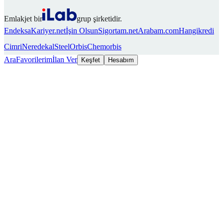
Emlakjet bir
grup şirketidir.
Endeksa
Kariyer.net
İşin Olsun
Sigortam.net
Arabam.com
Hangikredi
Cimri
Neredekal
SteelOrbis
Chemorbis
Ara
Favorilerim
İlan Ver
Keşfet
Hesabım