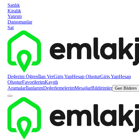
Satılık
Kiralık
Yatırım
Danışmanlar
Sat
Değerini Öğren
İlan Ver
Giriş Yap
Hesap Oluştur
Giriş Yap
Hesap
Oluştur
Favorilerim
Kayıtlı
Aramalar
İlanlarım
Değerlemelerim
Mesajlar
Bildirimler
Geri Bildirim