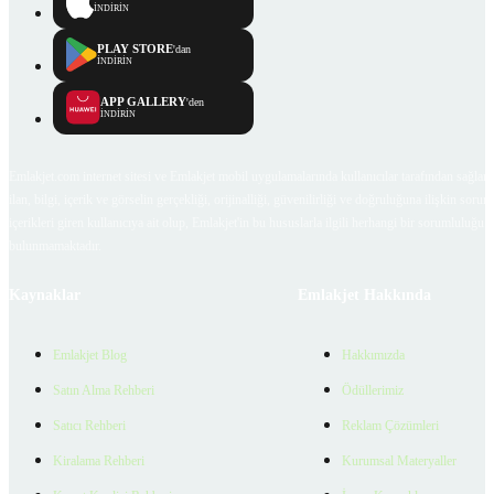
İNDİRİN
PLAY STORE
'dan
İNDİRİN
APP GALLERY
'den
İNDİRİN
Emlakjet.com internet sitesi ve Emlakjet mobil uygulamalarında kullanıcılar tarafından sağlana
ilan, bilgi, içerik ve görselin gerçekliği, orijinalliği, güvenilirliği ve doğruluğuna ilişkin soru
içerikleri giren kullanıcıya ait olup, Emlakjet'in bu hususlarla ilgili herhangi bir sorumluluğu
bulunmamaktadır.
Kaynaklar
Emlakjet Hakkında
Emlakjet Blog
Hakkımızda
Satın Alma Rehberi
Ödüllerimiz
Satıcı Rehberi
Reklam Çözümleri
Kiralama Rehberi
Kurumsal Materyaller