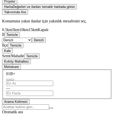
Projeler
Harita
Değerleri ve ilanları tematik haritada görün
Yakınımda Ara
Konumuna yakın ilanlar için yakınlık mesafesini seç.
0.5km
5km
10km
15km
Kapalı
İl
Temizle
Denizli
İlçe
Temizle
Kale
Semt/Mahalle
Temizle
Kırköy Mahallesi
Metrekare
0
1B+
—
Arama Kelimesi
Otomatik ara