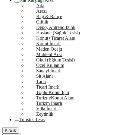
Kat Karşılığı Arsa
Ada
Arazi
Bağ & Bahçe
Çiftlik
Depo, Antrepo İzinli
Hastane (Sağlık Tesisi)
Konut+Ticaret Alanı
Konut İmarlı
Maden Ocağı
Muhtelif Arsa
Okul (Eğitim Tesisi)
Özel Kullanım
Sanayi İmarlı
Sit Alanı
Tarla
Ticari İmarlı
Toplu Konut İçin
Turizm/Konut Alanı
Turizm İmarlı
Villa İmarlı
Zeytinlik
Turistik Tesis
Kiralık