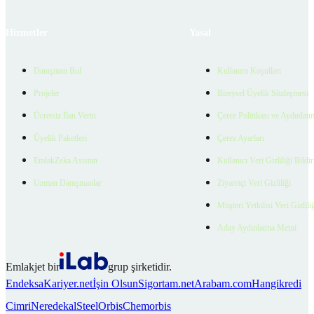
Hizmetler
Yasal
Danışman Bul
Kullanım Koşulları
Projeler
Bireysel Üyelik Sözleşmesi
Ücretsiz İlan Verin
Çerez Politikası ve Aydınlat
Üyelik Paketleri
Çerez Ayarları
EmlakZeka Asistan
Kullanıcı Veri Gizliliği Bildi
Uzman Danışmanlar
Ziyaretçi Veri Gizliliği
Müşteri Yetkilisi Veri Gizlili
Aday Aydınlatma Metni
Emlakjet bir
grup şirketidir.
Endeksa
Kariyer.net
İşin Olsun
Sigortam.net
Arabam.com
Hangikredi
Cimri
Neredekal
SteelOrbis
Chemorbis