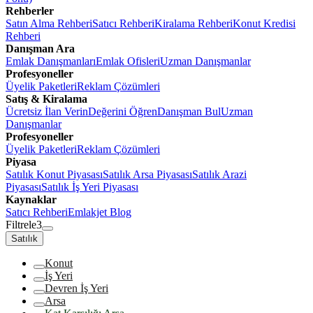
Rehberler
Satın Alma Rehberi
Satıcı Rehberi
Kiralama Rehberi
Konut Kredisi
Rehberi
Danışman Ara
Emlak Danışmanları
Emlak Ofisleri
Uzman Danışmanlar
Profesyoneller
Üyelik Paketleri
Reklam Çözümleri
Satış & Kiralama
Ücretsiz İlan Verin
Değerini Öğren
Danışman Bul
Uzman
Danışmanlar
Profesyoneller
Üyelik Paketleri
Reklam Çözümleri
Piyasa
Satılık Konut Piyasası
Satılık Arsa Piyasası
Satılık Arazi
Piyasası
Satılık İş Yeri Piyasası
Kaynaklar
Satıcı Rehberi
Emlakjet Blog
Filtrele
3
Satılık
Konut
İş Yeri
Devren İş Yeri
Arsa