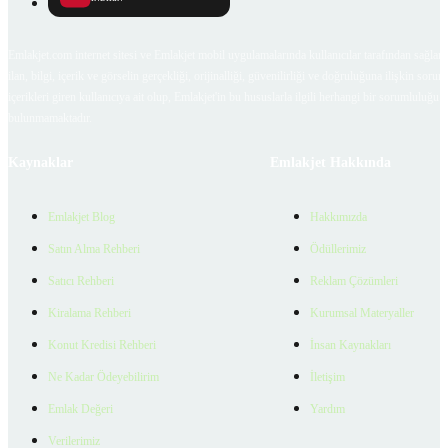
Emlakjet.com internet sitesi ve Emlakjet mobil uygulamalarında kullanıcılar tarafından sağlana
ilan, bilgi, içerik ve görselin gerçekliği, orijinalliği, güvenilirliği ve doğruluğuna ilişkin soru
içerikleri giren kullanıcıya ait olup, Emlakjet'in bu hususlarla ilgili herhangi bir sorumluluğu
bulunmamaktadır.
Kaynaklar
Emlakjet Hakkında
Emlakjet Blog
Hakkımızda
Satın Alma Rehberi
Ödüllerimiz
Satıcı Rehberi
Reklam Çözümleri
Kiralama Rehberi
Kurumsal Materyaller
Konut Kredisi Rehberi
İnsan Kaynakları
Ne Kadar Ödeyebilirim
İletişim
Emlak Değeri
Yardım
Verilerimiz