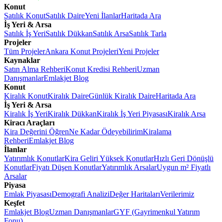
Konut
Satılık Konut
Satılık Daire
Yeni İlanlar
Haritada Ara
İş Yeri & Arsa
Satılık İş Yeri
Satılık Dükkan
Satılık Arsa
Satılık Tarla
Projeler
Tüm Projeler
Ankara Konut Projeleri
Yeni Projeler
Kaynaklar
Satın Alma Rehberi
Konut Kredisi Rehberi
Uzman
Danışmanlar
Emlakjet Blog
Konut
Kiralık Konut
Kiralık Daire
Günlük Kiralık Daire
Haritada Ara
İş Yeri & Arsa
Kiralık İş Yeri
Kiralık Dükkan
Kiralık İş Yeri Piyasası
Kiralık Arsa
Kiracı Araçları
Kira Değerini Öğren
Ne Kadar Ödeyebilirim
Kiralama
Rehberi
Emlakjet Blog
İlanlar
Yatırımlık Konutlar
Kira Geliri Yüksek Konutlar
Hızlı Geri Dönüşlü
Konutlar
Fiyatı Düşen Konutlar
Yatırımlık Arsalar
Uygun m² Fiyatlı
Arsalar
Piyasa
Emlak Piyasası
Demografi Analizi
Değer Haritaları
Verilerimiz
Keşfet
Emlakjet Blog
Uzman Danışmanlar
GYF (Gayrimenkul Yatırım
Fonu)