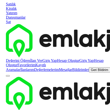
Satılık
Kiralık
Yatırım
Danışmanlar
Sat
Değerini Öğren
İlan Ver
Giriş Yap
Hesap Oluştur
Giriş Yap
Hesap
Oluştur
Favorilerim
Kayıtlı
Aramalar
İlanlarım
Değerlemelerim
Mesajlar
Bildirimler
Geri Bildirim