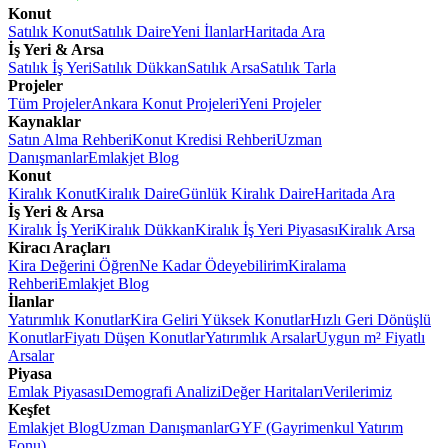
Konut
Satılık Konut
Satılık Daire
Yeni İlanlar
Haritada Ara
İş Yeri & Arsa
Satılık İş Yeri
Satılık Dükkan
Satılık Arsa
Satılık Tarla
Projeler
Tüm Projeler
Ankara Konut Projeleri
Yeni Projeler
Kaynaklar
Satın Alma Rehberi
Konut Kredisi Rehberi
Uzman
Danışmanlar
Emlakjet Blog
Konut
Kiralık Konut
Kiralık Daire
Günlük Kiralık Daire
Haritada Ara
İş Yeri & Arsa
Kiralık İş Yeri
Kiralık Dükkan
Kiralık İş Yeri Piyasası
Kiralık Arsa
Kiracı Araçları
Kira Değerini Öğren
Ne Kadar Ödeyebilirim
Kiralama
Rehberi
Emlakjet Blog
İlanlar
Yatırımlık Konutlar
Kira Geliri Yüksek Konutlar
Hızlı Geri Dönüşlü
Konutlar
Fiyatı Düşen Konutlar
Yatırımlık Arsalar
Uygun m² Fiyatlı
Arsalar
Piyasa
Emlak Piyasası
Demografi Analizi
Değer Haritaları
Verilerimiz
Keşfet
Emlakjet Blog
Uzman Danışmanlar
GYF (Gayrimenkul Yatırım
Fonu)