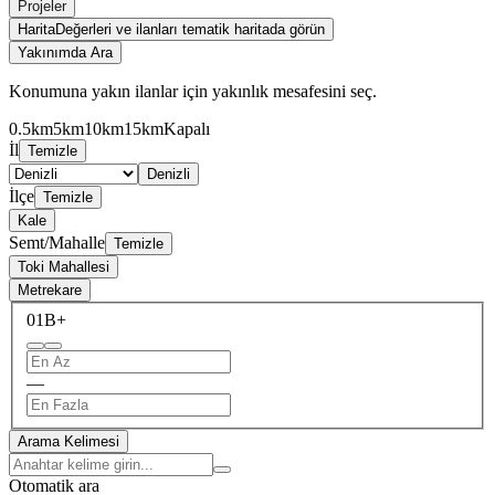
Projeler
Harita
Değerleri ve ilanları tematik haritada görün
Yakınımda Ara
Konumuna yakın ilanlar için yakınlık mesafesini seç.
0.5km
5km
10km
15km
Kapalı
İl
Temizle
Denizli
İlçe
Temizle
Kale
Semt/Mahalle
Temizle
Toki Mahallesi
Metrekare
0
1B+
—
Arama Kelimesi
Otomatik ara