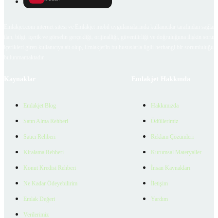
Emlakjet.com internet sitesi ve Emlakjet mobil uygulamalarında kullanıcılar tarafından sağlana
ilan, bilgi, içerik ve görselin gerçekliği, orijinalliği, güvenilirliği ve doğruluğuna ilişkin soru
içerikleri giren kullanıcıya ait olup, Emlakjet'in bu hususlarla ilgili herhangi bir sorumluluğu
bulunmamaktadır.
Kaynaklar
Emlakjet Hakkında
Emlakjet Blog
Hakkımızda
Satın Alma Rehberi
Ödüllerimiz
Satıcı Rehberi
Reklam Çözümleri
Kiralama Rehberi
Kurumsal Materyaller
Konut Kredisi Rehberi
İnsan Kaynakları
Ne Kadar Ödeyebilirim
İletişim
Emlak Değeri
Yardım
Verilerimiz