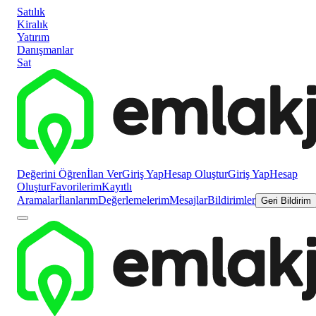
Satılık
Kiralık
Yatırım
Danışmanlar
Sat
Değerini Öğren
İlan Ver
Giriş Yap
Hesap Oluştur
Giriş Yap
Hesap
Oluştur
Favorilerim
Kayıtlı
Aramalar
İlanlarım
Değerlemelerim
Mesajlar
Bildirimler
Geri Bildirim