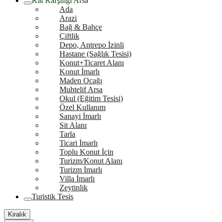
Kat Karşılığı Arsa
Ada
Arazi
Bağ & Bahçe
Çiftlik
Depo, Antrepo İzinli
Hastane (Sağlık Tesisi)
Konut+Ticaret Alanı
Konut İmarlı
Maden Ocağı
Muhtelif Arsa
Okul (Eğitim Tesisi)
Özel Kullanım
Sanayi İmarlı
Sit Alanı
Tarla
Ticari İmarlı
Toplu Konut İçin
Turizm/Konut Alanı
Turizm İmarlı
Villa İmarlı
Zeytinlik
Turistik Tesis
Kiralık