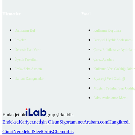
Hizmetler
Yasal
Danışman Bul
Kullanım Koşulları
Projeler
Bireysel Üyelik Sözleşmesi
Ücretsiz İlan Verin
Çerez Politikası ve Aydınlat
Üyelik Paketleri
Çerez Ayarları
EmlakZeka Asistan
Kullanıcı Veri Gizliliği Bildi
Uzman Danışmanlar
Ziyaretçi Veri Gizliliği
Müşteri Yetkilisi Veri Gizlili
Aday Aydınlatma Metni
Emlakjet bir
grup şirketidir.
Endeksa
Kariyer.net
İşin Olsun
Sigortam.net
Arabam.com
Hangikredi
Cimri
Neredekal
SteelOrbis
Chemorbis