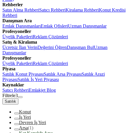
Rehberler
Satın Alma Rehberi
Satıcı Rehberi
Kiralama Rehberi
Konut Kredisi
Rehberi
Danışman Ara
Emlak Danışmanları
Emlak Ofisleri
Uzman Danışmanlar
Profesyoneller
Üyelik Paketleri
Reklam Çözümleri
Satış & Kiralama
Ücretsiz İlan Verin
Değerini Öğren
Danışman Bul
Uzman
Danışmanlar
Profesyoneller
Üyelik Paketleri
Reklam Çözümleri
Piyasa
Satılık Konut Piyasası
Satılık Arsa Piyasası
Satılık Arazi
Piyasası
Satılık İş Yeri Piyasası
Kaynaklar
Satıcı Rehberi
Emlakjet Blog
Filtrele
3
Satılık
Konut
İş Yeri
Devren İş Yeri
Arsa
(1)