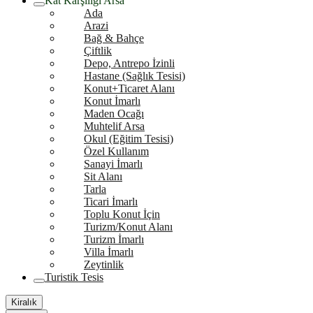
Kat Karşılığı Arsa
Ada
Arazi
Bağ & Bahçe
Çiftlik
Depo, Antrepo İzinli
Hastane (Sağlık Tesisi)
Konut+Ticaret Alanı
Konut İmarlı
Maden Ocağı
Muhtelif Arsa
Okul (Eğitim Tesisi)
Özel Kullanım
Sanayi İmarlı
Sit Alanı
Tarla
Ticari İmarlı
Toplu Konut İçin
Turizm/Konut Alanı
Turizm İmarlı
Villa İmarlı
Zeytinlik
Turistik Tesis
Kiralık