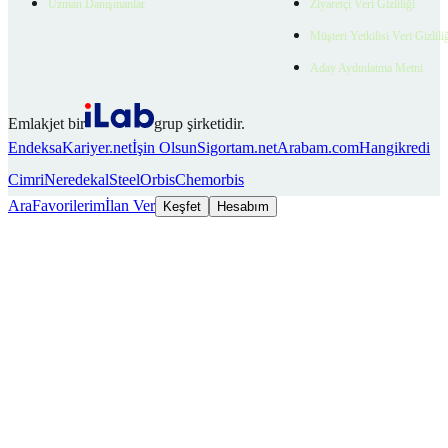
Uzman Danışmanlar
Ziyaretçi Veri Gizliliği
Müşteri Yetkilisi Veri Gizlili
Aday Aydınlatma Metni
Emlakjet bir
grup şirketidir.
Endeksa
Kariyer.net
İşin Olsun
Sigortam.net
Arabam.com
Hangikredi
Cimri
Neredekal
SteelOrbis
Chemorbis
Ara
Favorilerim
İlan Ver
Keşfet
Hesabım