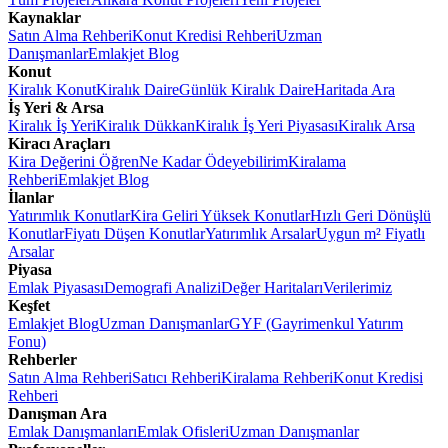
Kaynaklar
Satın Alma Rehberi
Konut Kredisi Rehberi
Uzman
Danışmanlar
Emlakjet Blog
Konut
Kiralık Konut
Kiralık Daire
Günlük Kiralık Daire
Haritada Ara
İş Yeri & Arsa
Kiralık İş Yeri
Kiralık Dükkan
Kiralık İş Yeri Piyasası
Kiralık Arsa
Kiracı Araçları
Kira Değerini Öğren
Ne Kadar Ödeyebilirim
Kiralama
Rehberi
Emlakjet Blog
İlanlar
Yatırımlık Konutlar
Kira Geliri Yüksek Konutlar
Hızlı Geri Dönüşlü
Konutlar
Fiyatı Düşen Konutlar
Yatırımlık Arsalar
Uygun m² Fiyatlı
Arsalar
Piyasa
Emlak Piyasası
Demografi Analizi
Değer Haritaları
Verilerimiz
Keşfet
Emlakjet Blog
Uzman Danışmanlar
GYF (Gayrimenkul Yatırım
Fonu)
Rehberler
Satın Alma Rehberi
Satıcı Rehberi
Kiralama Rehberi
Konut Kredisi
Rehberi
Danışman Ara
Emlak Danışmanları
Emlak Ofisleri
Uzman Danışmanlar