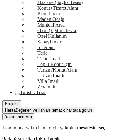
Hastane (Sağlık Tesisi)
Konut+Ticaret Alanı
Konut İmarlı
Maden Ocağı
Muhtelif Arsa
Okul (Eğitim Tesisi)
Özel Kullanım
Sanayi İmarlı
Sit Alanı
Tarla
Ticari İmarlı
Toplu Konut İçin
Turizm/Konut Alanı
Turizm İmarlı
Villa İmarlı
Zeytinlik
Turistik Tesis
Projeler
Harita
Değerleri ve ilanları tematik haritada görün
Yakınımda Ara
Konumuna yakın ilanlar için yakınlık mesafesini seç.
0.5km
5km
10km
15km
Kapalı