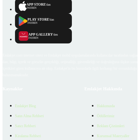
APP STORE
'dan
İNDİRİN
PLAY STORE
'dan
İNDİRİN
APP GALLERY
'den
İNDİRİN
Emlakjet.com internet sitesi ve Emlakjet mobil uygulamalarında kullanıcılar tarafından sağlana
ilan, bilgi, içerik ve görselin gerçekliği, orijinalliği, güvenilirliği ve doğruluğuna ilişkin soru
içerikleri giren kullanıcıya ait olup, Emlakjet'in bu hususlarla ilgili herhangi bir sorumluluğu
bulunmamaktadır.
Kaynaklar
Emlakjet Hakkında
Emlakjet Blog
Hakkımızda
Satın Alma Rehberi
Ödüllerimiz
Satıcı Rehberi
Reklam Çözümleri
Kiralama Rehberi
Kurumsal Materyaller