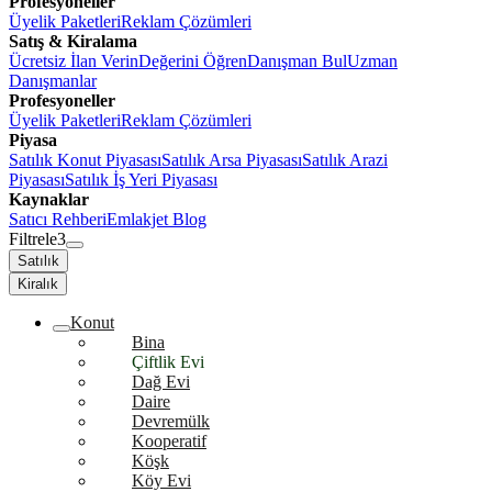
Profesyoneller
Üyelik Paketleri
Reklam Çözümleri
Satış & Kiralama
Ücretsiz İlan Verin
Değerini Öğren
Danışman Bul
Uzman
Danışmanlar
Profesyoneller
Üyelik Paketleri
Reklam Çözümleri
Piyasa
Satılık Konut Piyasası
Satılık Arsa Piyasası
Satılık Arazi
Piyasası
Satılık İş Yeri Piyasası
Kaynaklar
Satıcı Rehberi
Emlakjet Blog
Filtrele
3
Satılık
Kiralık
Konut
Bina
Çiftlik Evi
Dağ Evi
Daire
Devremülk
Kooperatif
Köşk
Köy Evi