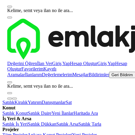
Kelime, semt veya ilan no ile ara...
Değerini Öğren
İlan Ver
Giriş Yap
Hesap Oluştur
Giriş Yap
Hesap
Oluştur
Favorilerim
Kayıtlı
Aramalar
İlanlarım
Değerlemelerim
Mesajlar
Bildirimler
Geri Bildirim
Kelime, semt veya ilan no ile ara...
Satılık
Kiralık
Yatırım
Danışmanlar
Sat
Konut
Satılık Konut
Satılık Daire
Yeni İlanlar
Haritada Ara
İş Yeri & Arsa
Satılık İş Yeri
Satılık Dükkan
Satılık Arsa
Satılık Tarla
Projeler
Tüm Projeler
Ankara Konut Projeleri
Yeni Projeler