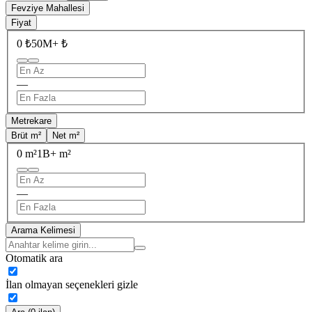
Fevziye Mahallesi
Fiyat
0 ₺
50M+ ₺
—
Metrekare
Brüt m²
Net m²
0 m²
1B+ m²
—
Arama Kelimesi
Otomatik ara
İlan olmayan seçenekleri gizle