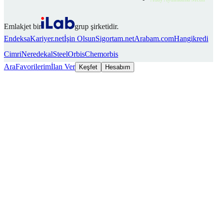
Emlakjet bir
grup şirketidir.
Endeksa
Kariyer.net
İşin Olsun
Sigortam.net
Arabam.com
Hangikredi
Cimri
Neredekal
SteelOrbis
Chemorbis
Ara
Favorilerim
İlan Ver
Keşfet
Hesabım