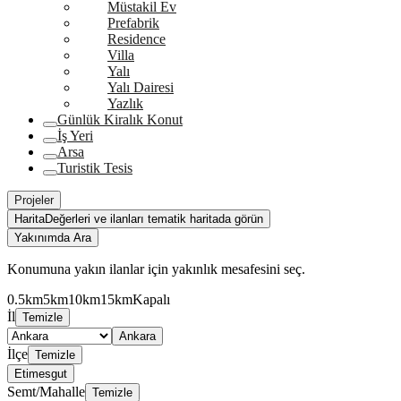
Müstakil Ev
Prefabrik
Residence
Villa
Yalı
Yalı Dairesi
Yazlık
Günlük Kiralık Konut
İş Yeri
Arsa
Turistik Tesis
Projeler
Harita
Değerleri ve ilanları tematik haritada görün
Yakınımda Ara
Konumuna yakın ilanlar için yakınlık mesafesini seç.
0.5km
5km
10km
15km
Kapalı
İl
Temizle
Ankara
İlçe
Temizle
Etimesgut
Semt/Mahalle
Temizle