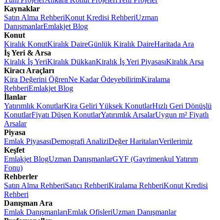
Kaynaklar
Satın Alma Rehberi
Konut Kredisi Rehberi
Uzman
Danışmanlar
Emlakjet Blog
Konut
Kiralık Konut
Kiralık Daire
Günlük Kiralık Daire
Haritada Ara
İş Yeri & Arsa
Kiralık İş Yeri
Kiralık Dükkan
Kiralık İş Yeri Piyasası
Kiralık Arsa
Kiracı Araçları
Kira Değerini Öğren
Ne Kadar Ödeyebilirim
Kiralama
Rehberi
Emlakjet Blog
İlanlar
Yatırımlık Konutlar
Kira Geliri Yüksek Konutlar
Hızlı Geri Dönüşlü
Konutlar
Fiyatı Düşen Konutlar
Yatırımlık Arsalar
Uygun m² Fiyatlı
Arsalar
Piyasa
Emlak Piyasası
Demografi Analizi
Değer Haritaları
Verilerimiz
Keşfet
Emlakjet Blog
Uzman Danışmanlar
GYF (Gayrimenkul Yatırım
Fonu)
Rehberler
Satın Alma Rehberi
Satıcı Rehberi
Kiralama Rehberi
Konut Kredisi
Rehberi
Danışman Ara
Emlak Danışmanları
Emlak Ofisleri
Uzman Danışmanlar