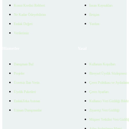
Konut Kredisi Rehberi
İnsan Kaynakları
Ne Kadar Ödeyebilirim
İletişim
Emlak Değeri
Yardım
Verilerimiz
Hizmetler
Yasal
Danışman Bul
Kullanım Koşulları
Projeler
Bireysel Üyelik Sözleşmesi
Ücretsiz İlan Verin
Çerez Politikası ve Aydınlat
Üyelik Paketleri
Çerez Ayarları
EmlakZeka Asistan
Kullanıcı Veri Gizliliği Bildi
Uzman Danışmanlar
Ziyaretçi Veri Gizliliği
Müşteri Yetkilisi Veri Gizlili
Aday Aydınlatma Metni