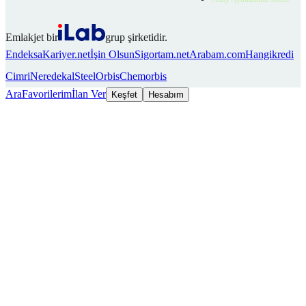
Emlakjet bir
grup şirketidir.
Endeksa
Kariyer.net
İşin Olsun
Sigortam.net
Arabam.com
Hangikredi
Cimri
Neredekal
SteelOrbis
Chemorbis
Ara
Favorilerim
İlan Ver
Keşfet
Hesabım