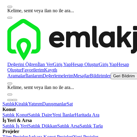
Kelime, semt veya ilan no ile ara...
Değerini Öğren
İlan Ver
Giriş Yap
Hesap Oluştur
Giriş Yap
Hesap
Oluştur
Favorilerim
Kayıtlı
Aramalar
İlanlarım
Değerlemelerim
Mesajlar
Bildirimler
Geri Bildirim
Kelime, semt veya ilan no ile ara...
Satılık
Kiralık
Yatırım
Danışmanlar
Sat
Konut
Satılık Konut
Satılık Daire
Yeni İlanlar
Haritada Ara
İş Yeri & Arsa
Satılık İş Yeri
Satılık Dükkan
Satılık Arsa
Satılık Tarla
Projeler
Tüm Projeler
Ankara Konut Projeleri
Yeni Projeler