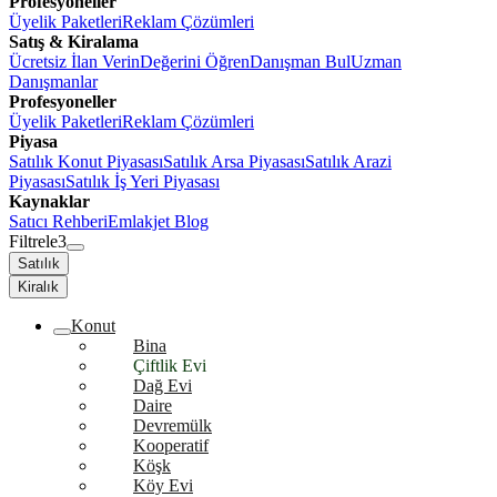
Profesyoneller
Üyelik Paketleri
Reklam Çözümleri
Satış & Kiralama
Ücretsiz İlan Verin
Değerini Öğren
Danışman Bul
Uzman
Danışmanlar
Profesyoneller
Üyelik Paketleri
Reklam Çözümleri
Piyasa
Satılık Konut Piyasası
Satılık Arsa Piyasası
Satılık Arazi
Piyasası
Satılık İş Yeri Piyasası
Kaynaklar
Satıcı Rehberi
Emlakjet Blog
Filtrele
3
Satılık
Kiralık
Konut
Bina
Çiftlik Evi
Dağ Evi
Daire
Devremülk
Kooperatif
Köşk
Köy Evi