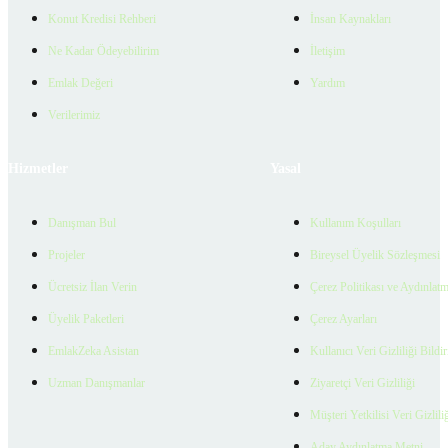
Konut Kredisi Rehberi
İnsan Kaynakları
Ne Kadar Ödeyebilirim
İletişim
Emlak Değeri
Yardım
Verilerimiz
Hizmetler
Yasal
Danışman Bul
Kullanım Koşulları
Projeler
Bireysel Üyelik Sözleşmesi
Ücretsiz İlan Verin
Çerez Politikası ve Aydınlat
Üyelik Paketleri
Çerez Ayarları
EmlakZeka Asistan
Kullanıcı Veri Gizliliği Bildi
Uzman Danışmanlar
Ziyaretçi Veri Gizliliği
Müşteri Yetkilisi Veri Gizlili
Aday Aydınlatma Metni