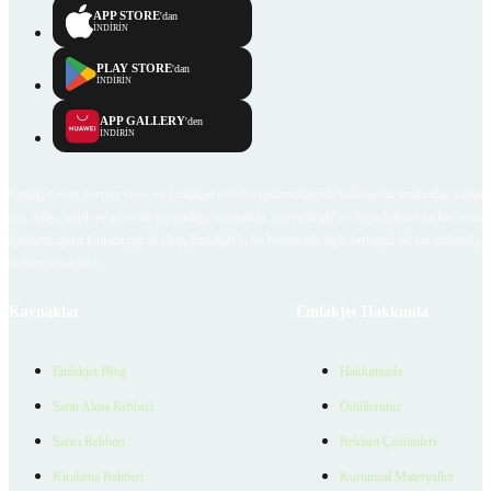
APP STORE
'dan
İNDİRİN
PLAY STORE
'dan
İNDİRİN
APP GALLERY
'den
İNDİRİN
Emlakjet.com internet sitesi ve Emlakjet mobil uygulamalarında kullanıcılar tarafından sağlana
ilan, bilgi, içerik ve görselin gerçekliği, orijinalliği, güvenilirliği ve doğruluğuna ilişkin soru
içerikleri giren kullanıcıya ait olup, Emlakjet'in bu hususlarla ilgili herhangi bir sorumluluğu
bulunmamaktadır.
Kaynaklar
Emlakjet Hakkında
Emlakjet Blog
Hakkımızda
Satın Alma Rehberi
Ödüllerimiz
Satıcı Rehberi
Reklam Çözümleri
Kiralama Rehberi
Kurumsal Materyaller