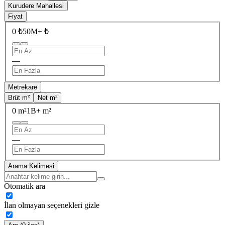
Kurudere Mahallesi
Fiyat
0 ₺
50M+ ₺
—
Metrekare
Brüt m²
Net m²
0 m²
1B+ m²
—
Arama Kelimesi
Otomatik ara
İlan olmayan seçenekleri gizle