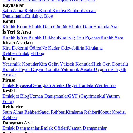
Kaynaklar
Satın Alma Rehberi
Konut Kredisi Rehberi
Uzman
Danışmanlar
Emlakjet Blog
Konut
Kiralık Konut
Kiralık Daire
Günlük Kiralık Daire
Haritada Ara
İş Yeri & Arsa
Kiralık İş Yeri
Kiralık Dükkan
Kiralık İş Yeri Piyasası
Kiralık Arsa
Kiracı Araçları
Kira Değerini Öğren
Ne Kadar Ödeyebilirim
Kiralama
Rehberi
Emlakjet Blog
İlanlar
Yatırımlık Konutlar
Kira Geliri Yüksek Konutlar
Hızlı Geri Dönüşlü
Konutlar
Fiyatı Düşen Konutlar
Yatırımlık Arsalar
Uygun m² Fiyatlı
Arsalar
Piyasa
Emlak Piyasası
Demografi Analizi
Değer Haritaları
Verilerimiz
Keşfet
Emlakjet Blog
Uzman Danışmanlar
GYF (Gayrimenkul Yatırım
Fonu)
Rehberler
Satın Alma Rehberi
Satıcı Rehberi
Kiralama Rehberi
Konut Kredisi
Rehberi
Danışman Ara
Emlak Danışmanları
Emlak Ofisleri
Uzman Danışmanlar