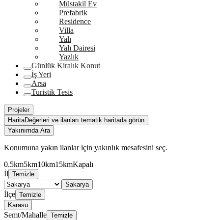
Müstakil Ev
Prefabrik
Residence
Villa
Yalı
Yalı Dairesi
Yazlık
Günlük Kiralık Konut
İş Yeri
Arsa
Turistik Tesis
Projeler
Harita
Değerleri ve ilanları tematik haritada görün
Yakınımda Ara
Konumuna yakın ilanlar için yakınlık mesafesini seç.
0.5km
5km
10km
15km
Kapalı
İl
Temizle
Sakarya
İlçe
Temizle
Karasu
Semt/Mahalle
Temizle