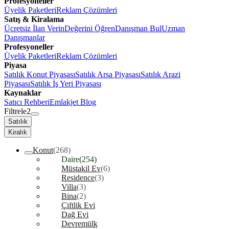
Profesyoneller
Üyelik Paketleri
Reklam Çözümleri
Satış & Kiralama
Ücretsiz İlan Verin
Değerini Öğren
Danışman Bul
Uzman
Danışmanlar
Profesyoneller
Üyelik Paketleri
Reklam Çözümleri
Piyasa
Satılık Konut Piyasası
Satılık Arsa Piyasası
Satılık Arazi
Piyasası
Satılık İş Yeri Piyasası
Kaynaklar
Satıcı Rehberi
Emlakjet Blog
Filtrele
2
Satılık
Kiralık
Konut
(268)
Daire
(254)
Müstakil Ev
(6)
Residence
(3)
Villa
(3)
Bina
(2)
Çiftlik Evi
Dağ Evi
Devremülk