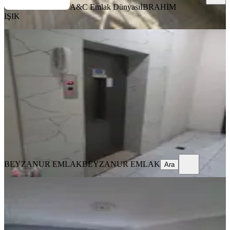
A&C Emlak Dünyası
İBRAHİM
IŞIK
YENİ
Ankara Yenimahalle Kiralik Daire
Yenimahalle, Demetlale Mahallesi
3+1
·
125 m²
·
4. Kat
·
10.08.2026
26.500 ₺
BEYZANUR EMLAK
BEYZANUR EMLAK
Ara
BEYZANUR EMLAK
BEYZANUR EMLAK
Ara
YENİ
Arslan Emlak'tan 3+1 Kiralık Daire
Yenimahalle, Ergenekon Mahallesi
3+1
·
120 m²
·
Kot 1
·
09.08.2026