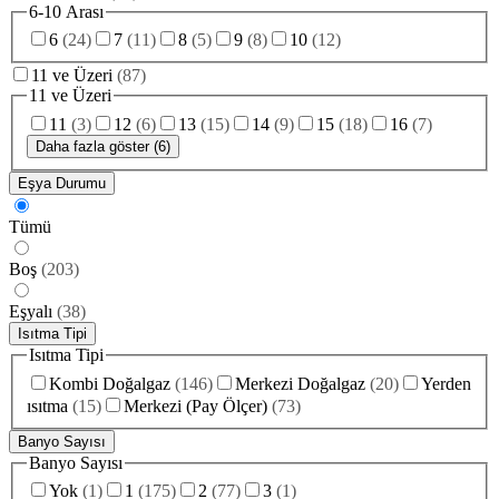
6-10 Arası
6
(
24
)
7
(
11
)
8
(
5
)
9
(
8
)
10
(
12
)
11 ve Üzeri
(
87
)
11 ve Üzeri
11
(
3
)
12
(
6
)
13
(
15
)
14
(
9
)
15
(
18
)
16
(
7
)
Daha fazla göster (6)
Eşya Durumu
Tümü
Boş
(
203
)
Eşyalı
(
38
)
Isıtma Tipi
Isıtma Tipi
Kombi Doğalgaz
(
146
)
Merkezi Doğalgaz
(
20
)
Yerden
ısıtma
(
15
)
Merkezi (Pay Ölçer)
(
73
)
Banyo Sayısı
Banyo Sayısı
Yok
(
1
)
1
(
175
)
2
(
77
)
3
(
1
)