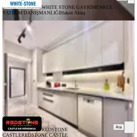
WHITE STONE GAYRİMENKUL
YATIRIM DANIŞMANLIĞI
Hakan Aktaş
YENİ
Eryaman Göksu Susuz Bağımsız
Mutfak 2+1 Lüks Daire
Yenimahalle, Susuz Mahallesi
2+1
·
95 m²
·
4. Kat
·
07.08.2026
45.000 ₺
REDSTONE CASTLE
REDSTONE CASTLE
Ara
Ara
REDSTONE
CASTLE
REDSTONE CASTLE