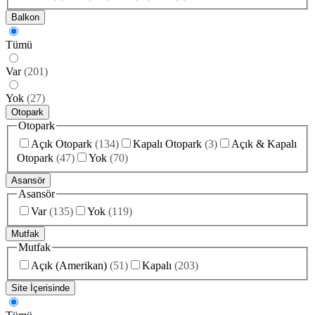
Balkon
Tümü
Var
(
201
)
Yok
(
27
)
Otopark
Otopark
Açık Otopark
(
134
)
Kapalı Otopark
(
3
)
Açık & Kapalı
Otopark
(
47
)
Yok
(
70
)
Asansör
Asansör
Var
(
135
)
Yok
(
119
)
Mutfak
Mutfak
Açık (Amerikan)
(
51
)
Kapalı
(
203
)
Site İçerisinde