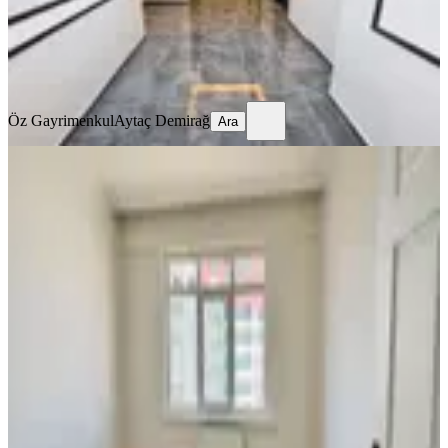
Öz Gayrimenkul
Aytaç Demirağ
Ara
Öz Gayrimenkul
Aytaç Demirağ
Ara
YENİ
%
20
Keçiören Turyap'tan Turgut Özal
Mah.övgüm Sitesinde Kiralık
Yenimahalle, Turgut Özal Mahallesi
2+1
·
110 m²
·
6. Kat
·
08.08.2026
39.000 ₺
49.000 ₺
TURYAP KEÇİÖREN TEMSİLCİLİĞİ
YAŞAR KARAPOLAT
Ara