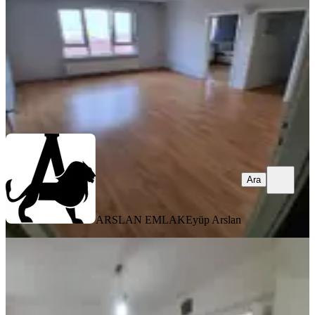
23.000 ₺
ARSLAN EMLAK
Eyüp Arslan
Ara
Ara
ARSLAN EMLAK
Eyüp Arslan
YENİ
Arslan Emlak'tan Güney Cephe
Bağımsız Salon 1.kat Kiralık Daire
Yenimahalle, Ergenekon Mahallesi