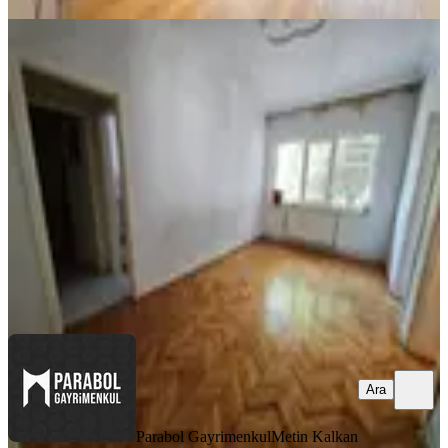
YENİ
Beştepe Kiralık Arakat, Ön Cephe,
Kombili 3+1 Daire
Yenimahalle, Beştepe Mahallesi
1+1
·
110 m²
·
1. Kat
·
07.08.2026
38.000 ₺
Parabol Gayrimenkul
Metin Kalkan
Ara
Ara
Parabol Gayrimenkul
Metin Kalkan