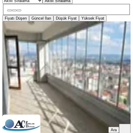
Akıllı Sıralama
Fiyatı Düşen
Güncel İlan
Düşük Fiyat
Yüksek Fiyat
ÖNE ÇIKAN
Yeşilevlerde 4+1 Manzaralı Kiralık
Daire
Yenimahalle, Yeşilevler Mahallesi
4+1
·
210 m²
·
12. Kat
·
30.05.2026
52.000 ₺
A&C Emlak Dünyası
İBRAHİM IŞIK
Ara
Ara