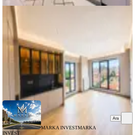
YENİ
Marka Invest Relex Cadde'de Kiralık
14.kat Sıfır Lux 1+1 Kiralık Daire
Yenimahalle, Serhat Mahallesi
1+1
·
53 m²
·
14. Kat
·
07.08.2026
35.000 ₺
MARKA INVEST
MARKA INVEST
Ara
Ara
MARKA INVEST
MARKA
INVEST