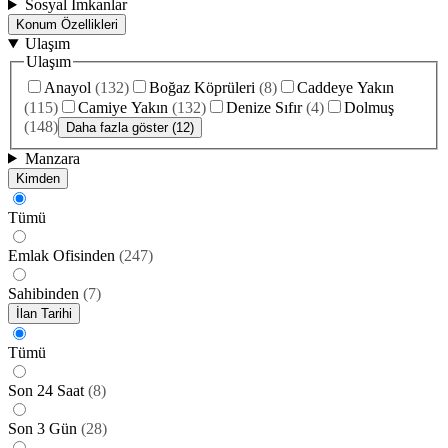
Sosyal İmkanlar
Konum Özellikleri
Ulaşım
Ulaşım
Anayol
(
132
)
Boğaz Köprüleri
(
8
)
Caddeye Yakın
(
115
)
Camiye Yakın
(
132
)
Denize Sıfır
(
4
)
Dolmuş
(
148
)
Daha fazla göster (12)
Manzara
Kimden
Tümü
Emlak Ofisinden
(
247
)
Sahibinden
(
7
)
İlan Tarihi
Tümü
Son 24 Saat
(
8
)
Son 3 Gün
(
28
)