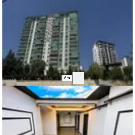
Mercanlardan Yeşilevler'de Site İçinde
3+1 Kiralık Lüx Daire
Yenimahalle, Yeşilevler Mahallesi
3+1
·
145 m²
·
14. Kat
·
08.08.2026
40.000 ₺
Mercanlar Emlak
Cemil Uğurlu
Ara
Mercanlar Emlak
Cemil Uğurlu
Ara
YENİ
Yakacık'ta Emsalsiz Sıfır-ferah-lüks
4,5+1 Kiralık Daire
Yenimahalle, Yakacık Mahallesi
4+1
·
185 m²
·
4. Kat
·
08.08.2026
36.500 ₺