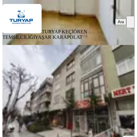
Ara
TURYAP KEÇİÖREN
TEMSİLCİLİĞİ
YAŞAR KARAPOLAT
YENİ
Yenimahallenin Merkezinde Ragıp
Tüzün Caddesi Üzerinde Eşyalı
Kiralık 1+1 70 M2 Daire
Yenimahalle, Tepealtı Mahallesi
1+1
·
80 m²
·
Kot 2
·
08.08.2026
23.000 ₺
CANAY GAYRİMENKUL
CANAY GAYRİMENKUL
Ara