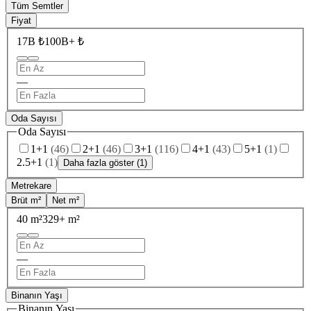
Tüm Semtler
Fiyat
17B ₺
100B+ ₺
—
Oda Sayısı
Oda Sayısı
1+1
(
46
)
2+1
(
46
)
3+1
(
116
)
4+1
(
43
)
5+1
(
1
)
2.5+1
(
1
)
Daha fazla göster (1)
Metrekare
Brüt m²
Net m²
40 m²
329+ m²
—
Binanın Yaşı
Binanın Yaşı