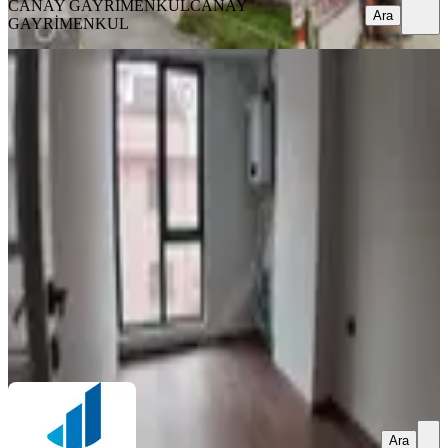
CANAY GAYRİMENKUL
CANAY
Ara
GAYRİMENKUL
YENİ
Yenimahalle Ragıp Tüzün Mh. Cadde
Üzerinde Kiralık 2+1 Daire
Yenimahalle, Ragıp Tüzün Mahallesi
2+1
·
69 m²
·
4. Kat
·
07.08.2026
37.000 ₺
WHITE STONE GAYRİMENKUL YATIRIM
DANIŞMANLIĞI
Hakan Aktaş
Ara
Ara