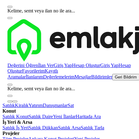
Kelime, semt veya ilan no ile ara...
Değerini Öğren
İlan Ver
Giriş Yap
Hesap Oluştur
Giriş Yap
Hesap
Oluştur
Favorilerim
Kayıtlı
Aramalar
İlanlarım
Değerlemelerim
Mesajlar
Bildirimler
Geri Bildirim
Kelime, semt veya ilan no ile ara...
Satılık
Kiralık
Yatırım
Danışmanlar
Sat
Konut
Satılık Konut
Satılık Daire
Yeni İlanlar
Haritada Ara
İş Yeri & Arsa
Satılık İş Yeri
Satılık Dükkan
Satılık Arsa
Satılık Tarla
Projeler
Tüm Projeler
Ankara Konut Projeleri
Yeni Projeler