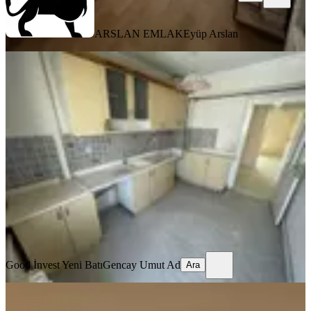
ARSLAN EMLAK
Eyüp Arslan
YENİ
%
13
Batıkent Diriliş Sitesi Mesa Metro'ya
Yürüme Mesafesinde 3+1 Kiralık
Daire
Yenimahalle, Yeni Batı Mahallesi
3+1
·
110 m²
·
4. Kat
·
08.08.2026
26.000 ₺
30.000 ₺
Good İnvest Yeni Batı
Gencay Umut Ad
Ara
Good İnvest Yeni Batı
Gencay Umut Ad
Ara
YENİ
Metroya Yürüme Mesafesinde