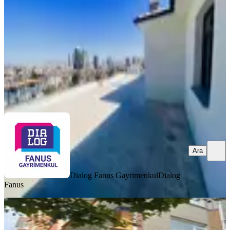
1+1
·
120 m²
·
4. Kat
·
09.08.2026
21.000 ₺
Dialog Fanus Gayrimenkul
Dialog Fanus
Ara
Ara
Dialog Fanus Gayrimenkul
Dialog
Fanus
YENİ
Ankara Yenimahalle Kiralik Daire