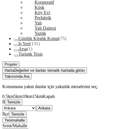
Kooperatif
Köşk
Köy Evi
Prefabrik
Yalı
Yalı Dairesi
Yazlık
Günlük Kiralık Konut
(75)
İş Yeri
(131)
Arsa
(1)
Turistik Tesis
Projeler
Harita
Değerleri ve ilanları tematik haritada görün
Yakınımda Ara
Konumuna yakın ilanlar için yakınlık mesafesini seç.
0.5km
5km
10km
15km
Kapalı
İl
Temizle
Ankara
İlçe
Temizle
Yenimahalle
Semt/Mahalle