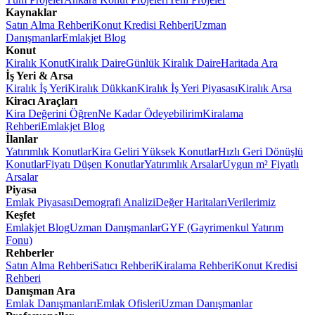
Kaynaklar
Satın Alma Rehberi
Konut Kredisi Rehberi
Uzman
Danışmanlar
Emlakjet Blog
Konut
Kiralık Konut
Kiralık Daire
Günlük Kiralık Daire
Haritada Ara
İş Yeri & Arsa
Kiralık İş Yeri
Kiralık Dükkan
Kiralık İş Yeri Piyasası
Kiralık Arsa
Kiracı Araçları
Kira Değerini Öğren
Ne Kadar Ödeyebilirim
Kiralama
Rehberi
Emlakjet Blog
İlanlar
Yatırımlık Konutlar
Kira Geliri Yüksek Konutlar
Hızlı Geri Dönüşlü
Konutlar
Fiyatı Düşen Konutlar
Yatırımlık Arsalar
Uygun m² Fiyatlı
Arsalar
Piyasa
Emlak Piyasası
Demografi Analizi
Değer Haritaları
Verilerimiz
Keşfet
Emlakjet Blog
Uzman Danışmanlar
GYF (Gayrimenkul Yatırım
Fonu)
Rehberler
Satın Alma Rehberi
Satıcı Rehberi
Kiralama Rehberi
Konut Kredisi
Rehberi
Danışman Ara
Emlak Danışmanları
Emlak Ofisleri
Uzman Danışmanlar