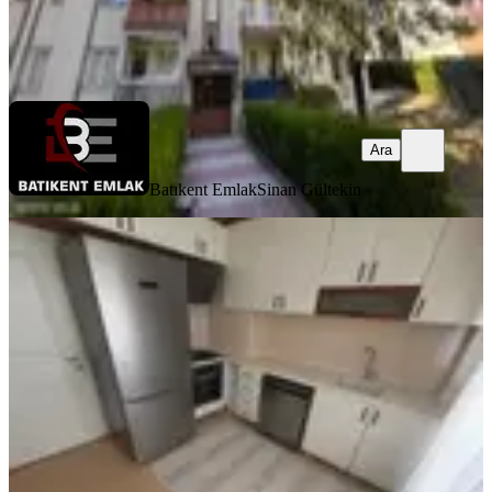
Batıkent Emlak
Sinan Gültekin
Ara
Ara
Batıkent Emlak
Sinan Gültekin
YENİ
Sahibinden Kiralık3+1 Yapılı-
Metroya 5 Dk
Yenimahalle, Demetlale Mahallesi
3+1
·
120 m²
·
6. Kat
·
08.08.2026
33.000 ₺
Muhammet Ali
Ara