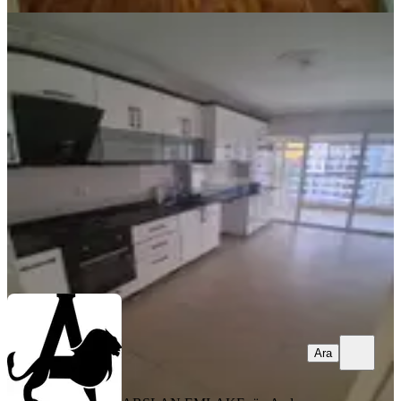
YENİ
Arslan Emlak'tan 4+1 Yapılı Ara Kat
Kiralık Daire
Yenimahalle, Kaletepe Mahallesi
4+1
·
145 m²
·
9. Kat
·
07.08.2026
43.000 ₺
ARSLAN EMLAK
Eyüp Arslan
Ara
Ara