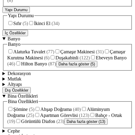
(
8
)
Yapı Durumu
Yapı Durumu
Sıfır
(
5
)
İkinci El
(
34
)
İç Özellikler
Banyo
Banyo
Alaturka Tuvalet
(
77
)
Çamaşır Makinesi
(
31
)
Çamaşır
Kurutma Makinesi
(
6
)
Duşakabinli
(
122
)
Ebeveyn Banyo
(
46
)
Hilton Banyo
(
87
)
Daha fazla göster (5)
Dekorasyon
Mutfak
Altyapı
Dış Özellikler
Bina Özellikleri
Bina Özellikleri
Şömine
(
5
)
Ahşap Doğrama
(
40
)
Alüminyum
Doğrama
(
25
)
Apartman Görevlisi
(
123
)
Bahçe - Ortak
(
19
)
Görüntülü Diafon
(
23
)
Daha fazla göster (13)
Cephe