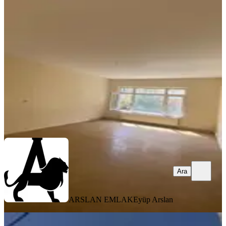
Asansörlü Yapılı Kiralık Daire
Yenimahalle, Demetgül Mahallesi
3+1
·
100 m²
·
3. Kat
·
08.08.2026
25.000 ₺
ARSLAN EMLAK
Eyüp Arslan
Ara
Ara
ARSLAN EMLAK
Eyüp Arslan
YENİ