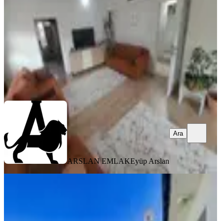
3+1
·
100 m²
·
1. Kat
·
09.08.2026
29.500 ₺
ARSLAN EMLAK
Eyüp Arslan
Ara
Ara
ARSLAN EMLAK
Eyüp Arslan
YENİ
Yenimahalle Ergenekonda 1+1
Kiralık Daire
Yenimahalle, Ergenekon Mahallesi