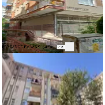
Yenimahalle, Demetgül Mahallesi
3+1
·
125 m²
·
2. Kat
·
09.08.2026
30.000 ₺
BEYZANUR EMLAK
Yahya Turan
Ara
BEYZANUR EMLAK
Yahya Turan
Ara
YENİ
Batıkent Emlak'tan Kentkoop Mah
3+1 Bakımlı Arakat Daire
Yenimahalle, Kentkoop Mahallesi
3+1
·
110 m²
·
2. Kat
·
09.08.2026
32.000 ₺