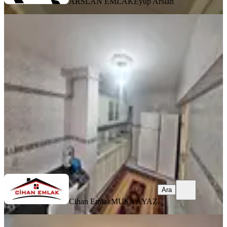
ARSLAN EMLAK
Eyüp Arslan
YENİ
Barıştepe Piri Cad 20m Merkez Cami
Yakını Eşyalı Kiralık 2+1 Daire
Yenimahalle, Barıştepe Mahallesi
3+1
·
90 m²
·
Yüksek giriş
·
07.08.2026
27.000 ₺
Cihan Emlak
MUSA AYAZ
Ara
Ara
Cihan Emlak
MUSA AYAZ
YENİ