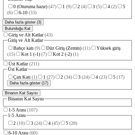
0 (Oturuma hazır)
(
47
)
1
(
9
)
2
(
4
)
3
(
5
)
4
(
2
)
5
(
6
)
6-10
(
33
)
Daha fazla göster (3)
Bulunduğu Kat
Giriş ve Alt Katlar
(
43
)
Giriş ve Alt Katlar
Bahçe katı
(
9
)
Düz Giriş (Zemin)
(
11
)
Yüksek giriş
(
15
)
Kot 1 (-1)
(
7
)
Kot 2 (-2)
(
1
)
Üst Katlar
(
211
)
Üst Katlar
Çatı Katı
(
1
)
1
(
27
)
2
(
34
)
3
(
24
)
4
(
23
)
5
(
17
)
Daha fazla göster (17)
Binanın Kat Sayısı
Binanın Kat Sayısı
1-5 Arası
(
107
)
1-5 Arası
2
(
10
)
3
(
24
)
4
(
45
)
5
(
28
)
6-10 Arası
(
60
)