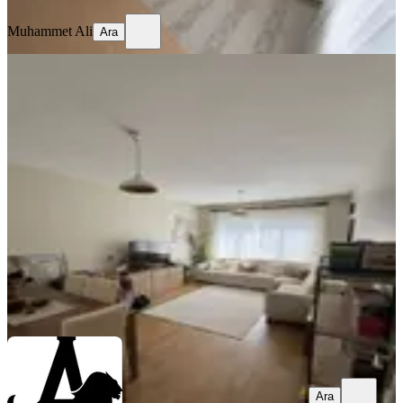
Muhammet Ali
Ara
YENİ
%
8
Arslan Emlak'tan Pamuklar Toki'de
3+1 Yapılı Kiralık Daire
Yenimahalle, Pamuklar Mahallesi
3+1
·
120 m²
·
12. Kat
·
08.08.2026
35.000 ₺
38.000 ₺
ARSLAN EMLAK
Eyüp Arslan
Ara
Ara