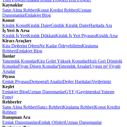
Kaynaklar
Satın Alma Rehberi
Konut Kredisi Rehberi
Uzman
Danışmanlar
Emlakjet Blog
Konut
Kiralık Konut
Kiralık Daire
Günlük Kiralık Daire
Haritada Ara
İş Yeri & Arsa
Kiralık İş Yeri
Kiralık Dükkan
Kiralık İş Yeri Piyasası
Kiralık Arsa
Kiracı Araçları
Kira Değerini Öğren
Ne Kadar Ödeyebilirim
Kiralama
Rehberi
Emlakjet Blog
İlanlar
Yatırımlık Konutlar
Kira Geliri Yüksek Konutlar
Hızlı Geri Dönüşlü
Konutlar
Fiyatı Düşen Konutlar
Yatırımlık Arsalar
Uygun m² Fiyatlı
Arsalar
Piyasa
Emlak Piyasası
Demografi Analizi
Değer Haritaları
Verilerimiz
Keşfet
Emlakjet Blog
Uzman Danışmanlar
GYF (Gayrimenkul Yatırım
Fonu)
Rehberler
Satın Alma Rehberi
Satıcı Rehberi
Kiralama Rehberi
Konut Kredisi
Rehberi
Danışman Ara
Emlak Danışmanları
Emlak Ofisleri
Uzman Danışmanlar