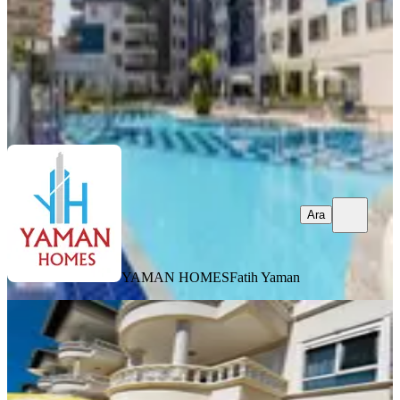
35.000 ₺
YAMAN HOMES
Fatih Yaman
Ara
Ara
YAMAN HOMES
Fatih Yaman
SİTE İÇİ
Elit Kleopatra Bahçe Katı Teraslı
Daire 2+1 Eşyalı
Alanya, Kızlar Pınarı Mahallesi