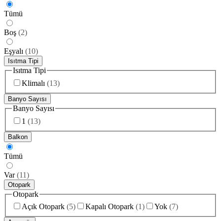
Tümü
Boş
(
2
)
Eşyalı
(
10
)
Isıtma Tipi
Isıtma Tipi
Klimalı
(
13
)
Banyo Sayısı
Banyo Sayısı
1
(
13
)
Balkon
Tümü
Var
(
11
)
Otopark
Otopark
Açık Otopark
(
5
)
Kapalı Otopark
(
1
)
Yok
(
7
)