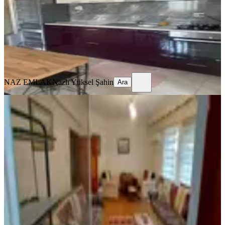
1+1
·
75 m²
·
1. Kat
·
06.08.2026
22.000 ₺
NAZ EMLAK
Nazlı Yüksel Şahin
Ara
NAZ EMLAK
Nazlı Yüksel Şahin
Ara
SİTE İÇİ
Alanya Merkez Denize Yakın Kiralık
2+1 Daire
Alanya, Kızlar Pınarı Mahallesi
2+1
·
115 m²
·
1. Kat
·
29.07.2026
30.000 ₺
Turay Yatırım
Aydın Atlı
Ara