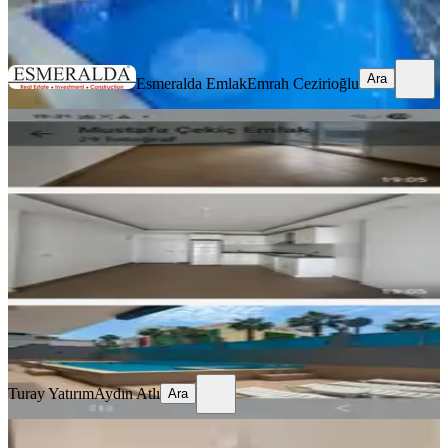
Esmeralda Emlak
Emrah Cezirioğlu
Ara
Ara
Esmeralda Emlak
Emrah Cezirioğlu
BALKONLU
%
8
Alanya Merke Denize Yakın Satılık
Bakımlı 1+1 Daire
Alanya, Kızlar Pınarı Mahallesi
1+1
·
60 m²
·
3. Kat
·
11.06.2026
4.400.000 ₺
4.770.000 ₺
Turay Yatırım
Aydın Atlı
Ara
Turay Yatırım
Aydın Atlı
Ara