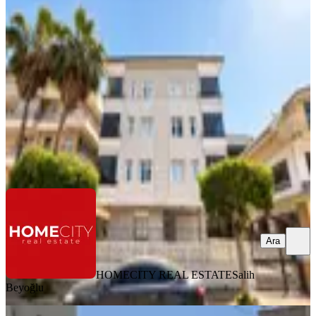
Lüks Eşyalı Denize 350m
Alanya, Kızlar Pınarı Mahallesi
2+1
·
105 m²
·
2. Kat
·
01.07.2026
32.000 ₺
HOMECITY REAL ESTATE
Salih Beyoğlu
Ara
Ara
HOMECITY REAL ESTATE
Salih
Beyoğlu
BALKONLU