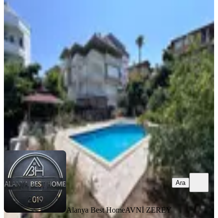
YENİ
Kestel Doğa Koleji Mevki 3+1 Ayrı
Mutfaklı Kiralık Daire
Alanya, Kestel Mahallesi
3+1
·
145 m²
·
1. Kat
·
08.08.2026
30.000 ₺
Alanya Best Home
AVNİ ZEREY
Ara
Ara
Alanya Best Home
AVNİ ZEREY