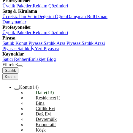
Profesyoneller
Üyelik Paketleri
Reklam Çözümleri
Satış & Kiralama
Ücretsiz İlan Verin
Değerini Öğren
Danışman Bul
Uzman
Danışmanlar
Profesyoneller
Üyelik Paketleri
Reklam Çözümleri
Piyasa
Satılık Konut Piyasası
Satılık Arsa Piyasası
Satılık Arazi
Piyasası
Satılık İş Yeri Piyasası
Kaynaklar
Satıcı Rehberi
Emlakjet Blog
Filtrele
3
Satılık
Kiralık
Konut
(14)
Daire
(13)
Residence
(1)
Bina
Çiftlik Evi
Dağ Evi
Devremülk
Kooperatif
Köşk