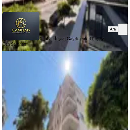
Ara
Ara
Canhan İnşaat Gayrimenkul
Turgay
Can Saruhan
YENİ
Alanya Cuma Pazarı Mevki Merkezi
Konumda Kiralık 2+1 Ayrı Mutfaklı
Daire
Alanya, Şekerhane Mahallesi
2+1
·
95 m²
·
4. Kat
·
10.08.2026
14.000 ₺