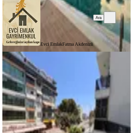
Ara
Evci Emlak
Fatma Akdenizli
YENİ
Alanya Hacet'te Kiralık 2+1 Teraslı,
Ayrı Mutfaklı Daire
Alanya, Hacet Mahallesi
2+1
·
110 m²
·
1. Kat
·
10.08.2026
29.000 ₺
Canhan İnşaat Gayrimenkul
Turgay Can Saruhan