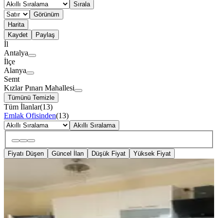
Sırala
Görünüm
Harita
Kaydet
Paylaş
İl
Antalya
İlçe
Alanya
Semt
Kızlar Pınarı Mahallesi
Tümünü Temizle
Tüm İlanlar
(
13
)
Emlak Ofisinden
(
13
)
Akıllı Sıralama
Fiyatı Düşen
Güncel İlan
Düşük Fiyat
Yüksek Fiyat
YENİ
Kızlarpınarı Mh 1+1 Eşyalı Kiralık
Daire
Alanya, Kızlar Pınarı Mahallesi