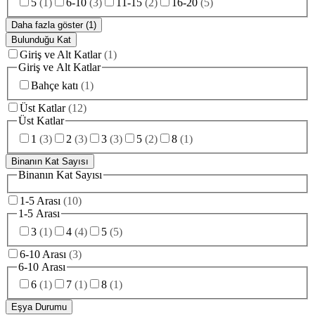
5
(
1
)
6-10
(
3
)
11-15
(
2
)
16-20
(
5
)
Daha fazla göster (1)
Bulunduğu Kat
Giriş ve Alt Katlar
(
1
)
Giriş ve Alt Katlar
Bahçe katı
(
1
)
Üst Katlar
(
12
)
Üst Katlar
1
(
3
)
2
(
3
)
3
(
3
)
5
(
2
)
8
(
1
)
Binanın Kat Sayısı
Binanın Kat Sayısı
1-5 Arası
(
10
)
1-5 Arası
3
(
1
)
4
(
4
)
5
(
5
)
6-10 Arası
(
3
)
6-10 Arası
6
(
1
)
7
(
1
)
8
(
1
)
Eşya Durumu