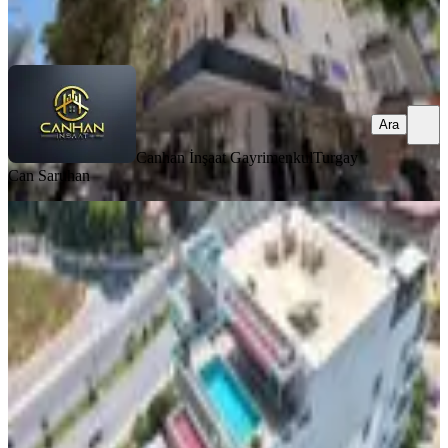
Canhan İnşaat Gayrimenkul
Turgay Can Saruhan
Ara
Ara
Canhan İnşaat Gayrimenkul
Turgay
Can Saruhan
YENİ
Alanya Cikcilli'de Kiralık 3+1
Ponaromik Manzaralı Özel Havuzlu
Penthouse Daire
Alanya, Cikcilli Mahallesi
3+1
·
330 m²
·
Çatı Katı
·
10.08.2026
110.000 ₺