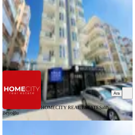
Alanya, Kızlar Pınarı Mahallesi
1+1
·
65 m²
·
2. Kat
·
06.07.2026
21.000 ₺
23.000 ₺
HOMECITY REAL ESTATE
Salih Beyoğlu
Ara
Ara
HOMECITY REAL ESTATE
Salih
Beyoğlu
MANZARALI
Alanya Kleopatra 2+1 95 M2 Ful