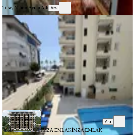
Turay Yatırım
Aydın Atlı
Ara
EŞYALI
Alanya Kızlarpınarın Da Denize 50
Metre 1+1 Eşyalı Kiralık Daire
Alanya, Kızlar Pınarı Mahallesi
1+1
·
80 m²
·
2. Kat
·
23.07.2026
34.000 ₺
İMZA EMLAK
İMZA EMLAK
Ara
Ara
İMZA EMLAK
İMZA EMLAK