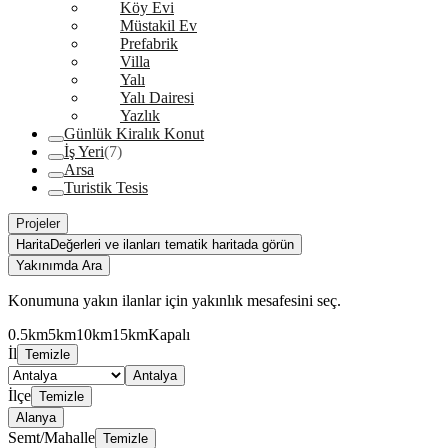
Köy Evi
Müstakil Ev
Prefabrik
Villa
Yalı
Yalı Dairesi
Yazlık
Günlük Kiralık Konut
İş Yeri
(7)
Arsa
Turistik Tesis
Projeler
Harita
Değerleri ve ilanları tematik haritada görün
Yakınımda Ara
Konumuna yakın ilanlar için yakınlık mesafesini seç.
0.5km
5km
10km
15km
Kapalı
İl
Temizle
Antalya
İlçe
Temizle
Alanya
Semt/Mahalle
Temizle