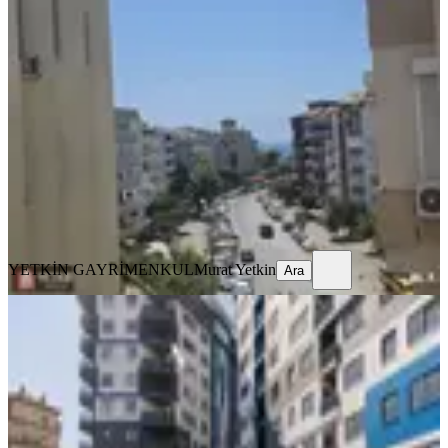
Yetkin'den Alanya Saray Mh. Ayrı
Mutfak Cleopatra Da 2+1 Kiralık
Alanya, Kızlar Pınarı Mahallesi
2+1
·
100 m²
·
3. Kat
·
01.07.2026
26.000 ₺
YETKİN GAYRİMENKUL
Murat Yetkin
Ara
YETKİN GAYRİMENKUL
Murat Yetkin
Ara
SİTE İÇİ
Alanya Merkezde Ful Konsept Site İçi
Kiralık Eşyalı 2+1 Daire
Alanya, Kızlar Pınarı Mahallesi
2+1
·
80 m²
·
3. Kat
·
22.06.2026