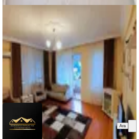
EŞYALI
%
14
Alanya Kızlar Pınarı Mah Cleopatra
Pılajına Yakın Ful Eşyalı
Alanya, Kızlar Pınarı Mahallesi
2+1
·
125 m²
·
1. Kat
·
13.05.2026
30.000 ₺
35.000 ₺
KORKMAZ İNŞAAT VE GAYRİMENKUL
Mehmet Korkmaz
Ara
Ara