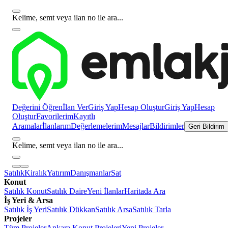
Kelime, semt veya ilan no ile ara...
Değerini Öğren
İlan Ver
Giriş Yap
Hesap Oluştur
Giriş Yap
Hesap
Oluştur
Favorilerim
Kayıtlı
Aramalar
İlanlarım
Değerlemelerim
Mesajlar
Bildirimler
Geri Bildirim
Kelime, semt veya ilan no ile ara...
Satılık
Kiralık
Yatırım
Danışmanlar
Sat
Konut
Satılık Konut
Satılık Daire
Yeni İlanlar
Haritada Ara
İş Yeri & Arsa
Satılık İş Yeri
Satılık Dükkan
Satılık Arsa
Satılık Tarla
Projeler
Tüm Projeler
Ankara Konut Projeleri
Yeni Projeler