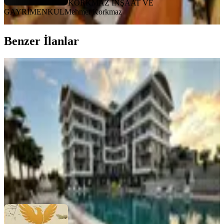
KORKMAZ İNŞAAT VE
GAYRİMENKUL
Mehmet Korkmaz
Benzer İlanlar
ÖNE ÇIKAN
Avsallar Esyalı Kıralık 1+1 Daıre
Alanya, Avsallar Mahallesi
1+1
·
46 m²
·
1. Kat
·
06.07.2026
25.000 ₺
Evci Emlak
Fatma Akdenizli
Ara