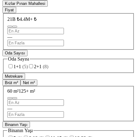
Kızlar Pınarı Mahallesi
Fiyat
21B ₺
4.4M+ ₺
—
Oda Sayısı
Oda Sayısı
1+1
(
5
)
2+1
(
8
)
Metrekare
Brüt m²
Net m²
60 m²
125+ m²
—
Binanın Yaşı
Binanın Yaşı