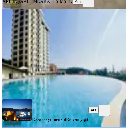
ARF İNŞAAT EMLAK
ALİ ŞİMŞEK
Ara
YENİ
Alanya Mahmutlarda Otel
Konseptinde Kiralık 1+1 Daire
Alanya, Mahmutlar Mahallesi
1+1
·
53 m²
·
4. Kat
·
08.08.2026
21.000 ₺
Dasa Gayrimenkul
Rıdvan yiğit
Ara
Ara
Dasa Gayrimenkul
Rıdvan yiğit