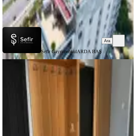
Sefir Gayrimenkul
ARDA BAŞ
Ara
Ara
Sefir Gayrimenkul
ARDA BAŞ
YENİ
Alanya Cikcilli'de Kiralık 2+1 Ayrı
Mutfak Eşyalı Daire
Alanya, Cikcilli Mahallesi
2+1
·
120 m²
·
2. Kat
·
10.08.2026
28.000 ₺
Sefir Gayrimenkul
Yusuf Arık