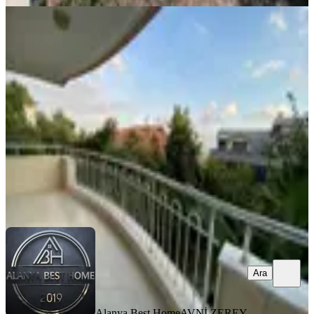
YENİ
Hasbahçe'de 2+1 Ayrı Mutfaklı 110
M2 Etrafı Açık Ferah Boş Daire
Alanya, Küçükhasbahçe Mahallesi
2+1
·
110 m²
·
1. Kat
·
08.08.2026
25.000 ₺
Alanya Best Home
AVNİ ZEREY
Ara
Ara
Alanya Best Home
AVNİ ZEREY