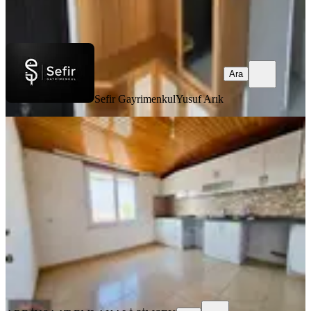
Ara
Ara
Sefir Gayrimenkul
Yusuf Arık
YENİ
Konaklı'da Kiralık Ayrı Mutfak 1+1
Geniş Daire
Alanya, Konaklı Mahallesi
1+1
·
80 m²
·
3. Kat
·
10.08.2026
15.000 ₺
ARF İNŞAAT EMLAK
ALİ ŞİMŞEK
Ara