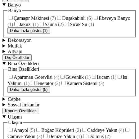
Banyo
Banyo
Çamaşır Makinesi
(
7
)
Duşakabinli
(
6
)
Ebeveyn Banyo
(
1
)
Jakuzi
(
1
)
Sauna
(
2
)
Sıcak Su
(
1
)
Daha fazla göster (1)
Dekorasyon
Mutfak
Altyapı
Dış Özellikler
Bina Özellikleri
Bina Özellikleri
Apartman Görevlisi
(
4
)
Güvenlik
(
1
)
Isıcam
(
1
)
Isı
Yalıtımı
(
1
)
Jeneratör
(
2
)
Kamera Sistemi
(
3
)
Daha fazla göster (5)
Cephe
Sosyal İmkanlar
Konum Özellikleri
Ulaşım
Ulaşım
Anayol
(
5
)
Boğaz Köprüleri
(
2
)
Caddeye Yakın
(
4
)
Camiye Yakın
(
3
)
Denize Yakın
(
1
)
Dolmuş
(
2
)