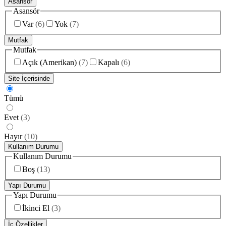
Asansör
Asansör
Var
(
6
)
Yok
(
7
)
Mutfak
Mutfak
Açık (Amerikan)
(
7
)
Kapalı
(
6
)
Site İçerisinde
Tümü
Evet
(
3
)
Hayır
(
10
)
Kullanım Durumu
Kullanım Durumu
Boş
(
13
)
Yapı Durumu
Yapı Durumu
İkinci El
(
3
)
İç Özellikler