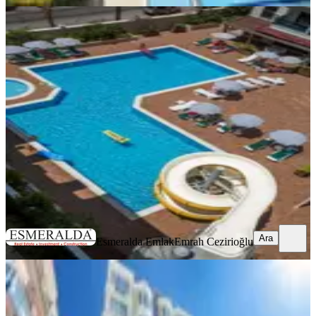
MANZARALI
Alanya Granada Rezıdansta 2+1
Kiralık Eşyalı Dubleks Daire
Alanya, Kızlar Pınarı Mahallesi
2+1
·
80 m²
·
8. Kat
·
13.07.2026
48.500 ₺
Esmeralda Emlak
Emrah Cezirioğlu
Ara
Ara
Esmeralda Emlak
Emrah Cezirioğlu
MANZARALI
%
9
Alanya Kızlar Pınarı Lüx Eşyalı 1+1
65 M2 Çevreyoluna Sıfır Acil