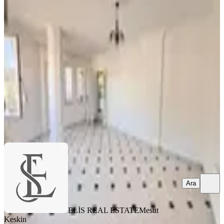
Alanya Kızlarpınarı Mah. Denize 200
Metre Kiralık 2+1 Daire
Alanya, Kızlar Pınarı Mahallesi
2+1
·
120 m²
·
5. Kat
·
02.06.2026
22.000 ₺
ELİS REAL ESTATE
Mesut Keskin
Ara
Ara
ELİS REAL ESTATE
Mesut
Keskin