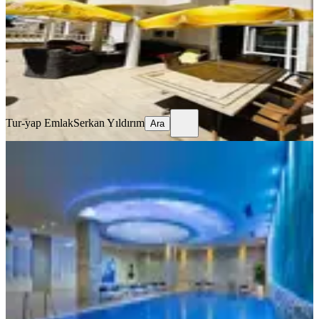
2+1
·
120 m²
·
Bahçe katı
·
17.06.2026
35.000 ₺
Tur-yap Emlak
Serkan Yıldırım
Ara
Tur-yap Emlak
Serkan Yıldırım
Ara
MANZARALI
Alanya Granada Rezıdansta 1+1
Kiralık Eşyalı Daire
Alanya, Kızlar Pınarı Mahallesi
1+1
·
70 m²
·
5. Kat
·
12.06.2026
35.000 ₺