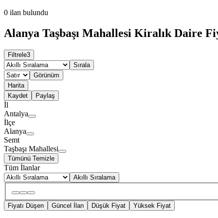
0
ilan bulundu
Alanya Taşbaşı Mahallesi Kiralık Daire Fi
Filtrele
3
Sırala
Görünüm
Harita
Kaydet
Paylaş
İl
Antalya
İlçe
Alanya
Semt
Taşbaşı Mahallesi
Tümünü Temizle
Tüm İlanlar
Akıllı Sıralama
Fiyatı Düşen
Güncel İlan
Düşük Fiyat
Yüksek Fiyat