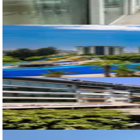
2+1
·
100 m²
·
3. Kat
·
07.08.2026
33.000 ₺
YENİ
Alanya Demirtaş’ta Kiralık 2+1 
Alanya, Demirtaş Mahallesi
2+1
·
105 m²
·
3. Kat
·
07.08.2026
25.000 ₺
YENİ
Hacet Mahallesi'nde Geniş Terasl
Alanya, Hacet Mahallesi
2+1
·
100 m²
·
1. Kat
·
07.08.2026
29.000 ₺
YENİ
Alanya Şekerhane Mahallesinde K