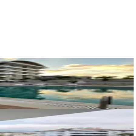
Evci Emlak
Fatma Akdenizli
Ara
PUZZLE HOMES
İlhan Can Akatmacı