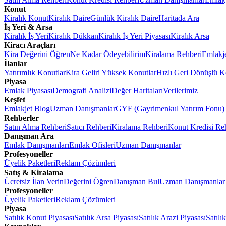
Konut
Kiralık Konut
Kiralık Daire
Günlük Kiralık Daire
Haritada Ara
İş Yeri & Arsa
Kiralık İş Yeri
Kiralık Dükkan
Kiralık İş Yeri Piyasası
Kiralık Arsa
Kiracı Araçları
Kira Değerini Öğren
Ne Kadar Ödeyebilirim
Kiralama Rehberi
Emlakj
İlanlar
Yatırımlık Konutlar
Kira Geliri Yüksek Konutlar
Hızlı Geri Dönüşlü K
Piyasa
Emlak Piyasası
Demografi Analizi
Değer Haritaları
Verilerimiz
Keşfet
Emlakjet Blog
Uzman Danışmanlar
GYF (Gayrimenkul Yatırım Fonu)
Rehberler
Satın Alma Rehberi
Satıcı Rehberi
Kiralama Rehberi
Konut Kredisi Re
Danışman Ara
Emlak Danışmanları
Emlak Ofisleri
Uzman Danışmanlar
Profesyoneller
Üyelik Paketleri
Reklam Çözümleri
Satış & Kiralama
Ücretsiz İlan Verin
Değerini Öğren
Danışman Bul
Uzman Danışmanlar
Profesyoneller
Üyelik Paketleri
Reklam Çözümleri
Piyasa
Satılık Konut Piyasası
Satılık Arsa Piyasası
Satılık Arazi Piyasası
Satılı