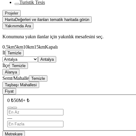
Turistik Tesis
Projeler
Harita
Değerleri ve ilanları tematik haritada görün
Yakınımda Ara
Konumuna yakın ilanlar için yakınlık mesafesini seç.
0.5km
5km
10km
15km
Kapalı
İl
Temizle
Antalya
İlçe
Temizle
Alanya
Semt/Mahalle
Temizle
Taşbaşı Mahallesi
Fiyat
0 ₺
50M+ ₺
—
Metrekare