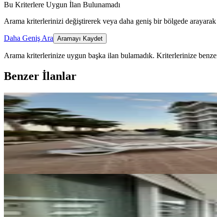
Bu Kriterlere Uygun İlan Bulunamadı
Arama kriterlerinizi değiştirerek veya daha geniş bir bölgede arayarak 
Daha Geniş Ara
Aramayı Kaydet
Arama kriterlerinize uygun başka ilan bulamadık.
Kriterlerinize benzer
Benzer İlanlar
ÖNE ÇIKAN
Avsallar Esyalı Kıralık 1+1 Daır
Alanya, Avsallar Mahallesi
1+1
·
46 m²
·
1. Kat
·
06.07.2026
25.000 ₺
YENİ
Obagölde Kiralık 2+1
Alanya, Oba Mahallesi