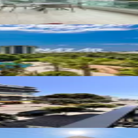
Manzaralı Daire - Fortuna Resort
ı 2+1 Ayrı Mutfaklı Kiralık Daire
iralık 2+1 Ayrı Mutfaklı Daire(cuma Pazarı Civarınd