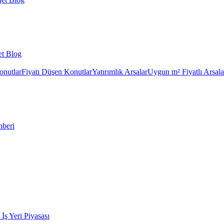
et Blog
onutlar
Fiyatı Düşen Konutlar
Yatırımlık Arsalar
Uygun m² Fiyatlı Arsala
hberi
k İş Yeri Piyasası