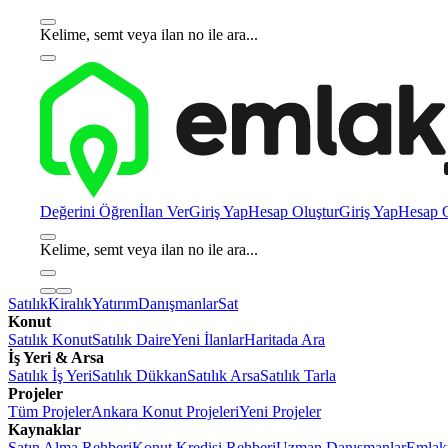
Kelime, semt veya ilan no ile ara...
Değerini Öğren
İlan Ver
Giriş Yap
Hesap Oluştur
Giriş Yap
Hesap O
Kelime, semt veya ilan no ile ara...
Satılık
Kiralık
Yatırım
Danışmanlar
Sat
Konut
Satılık Konut
Satılık Daire
Yeni İlanlar
Haritada Ara
İş Yeri & Arsa
Satılık İş Yeri
Satılık Dükkan
Satılık Arsa
Satılık Tarla
Projeler
Tüm Projeler
Ankara Konut Projeleri
Yeni Projeler
Kaynaklar
Satın Alma Rehberi
Konut Kredisi Rehberi
Uzman Danışmanlar
Emlakj