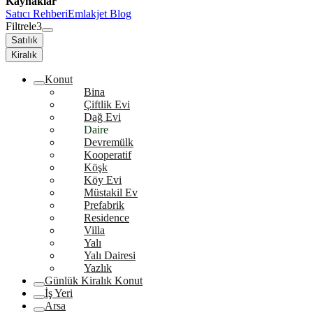
Kaynaklar
Satıcı Rehberi
Emlakjet Blog
Filtrele
3
Satılık
Kiralık
Konut
Bina
Çiftlik Evi
Dağ Evi
Daire
Devremülk
Kooperatif
Köşk
Köy Evi
Müstakil Ev
Prefabrik
Residence
Villa
Yalı
Yalı Dairesi
Yazlık
Günlük Kiralık Konut
İş Yeri
Arsa