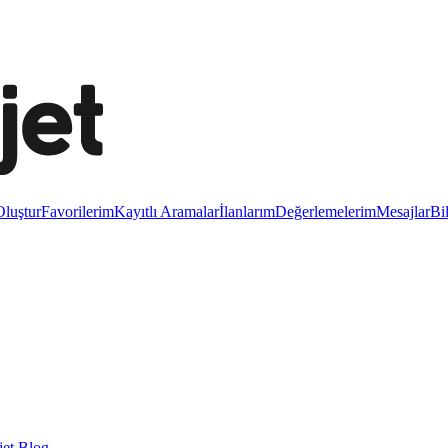
luştur
Favorilerim
Kayıtlı Aramalar
İlanlarım
Değerlemelerim
Mesajlar
Bi
et Blog