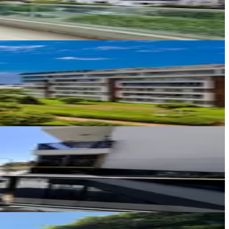
Ara
Nazar Emlak
Samet Sivas
Ara
Canhan İnşaat Gayrimenkul
Turgay Can Saruhan
Ara
a)