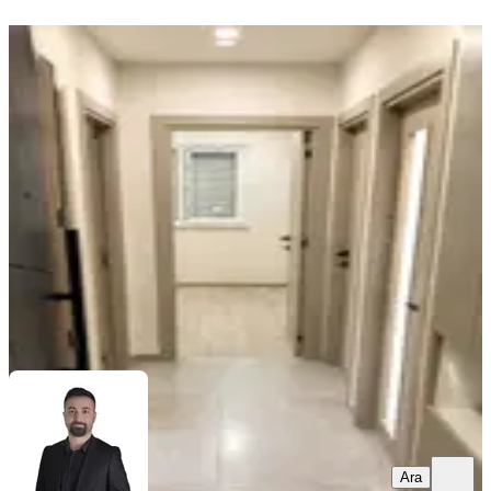
YENİ
Yeniköyde 2+1 Kiralık / Bilim
Üniversitesine Çok Yakın
Döşemealtı, Yeniköy Mahallesi
2+1
·
90 m²
·
3. Kat
·
09.08.2026
22.000 ₺
Yavuz Gayrimenkul
YAVUZ KATI
Ara
Ara