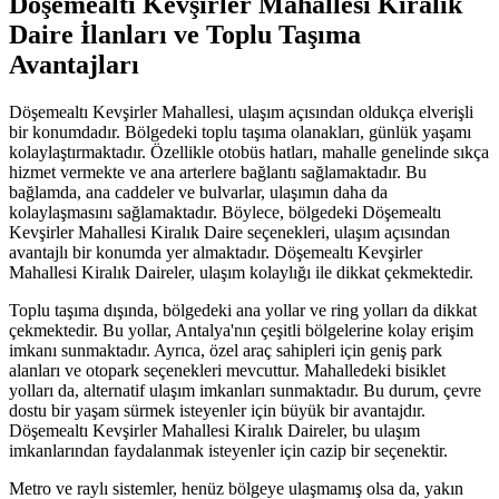
Döşemealtı Kevşirler Mahallesi Kiralık
Daire İlanları ve Toplu Taşıma
Avantajları
Döşemealtı Kevşirler Mahallesi, ulaşım açısından oldukça elverişli
bir konumdadır. Bölgedeki toplu taşıma olanakları, günlük yaşamı
kolaylaştırmaktadır. Özellikle otobüs hatları, mahalle genelinde sıkça
hizmet vermekte ve ana arterlere bağlantı sağlamaktadır. Bu
bağlamda, ana caddeler ve bulvarlar, ulaşımın daha da
kolaylaşmasını sağlamaktadır. Böylece, bölgedeki Döşemealtı
Kevşirler Mahallesi Kiralık Daire seçenekleri, ulaşım açısından
avantajlı bir konumda yer almaktadır. Döşemealtı Kevşirler
Mahallesi Kiralık Daireler, ulaşım kolaylığı ile dikkat çekmektedir.
Toplu taşıma dışında, bölgedeki ana yollar ve ring yolları da dikkat
çekmektedir. Bu yollar, Antalya'nın çeşitli bölgelerine kolay erişim
imkanı sunmaktadır. Ayrıca, özel araç sahipleri için geniş park
alanları ve otopark seçenekleri mevcuttur. Mahalledeki bisiklet
yolları da, alternatif ulaşım imkanları sunmaktadır. Bu durum, çevre
dostu bir yaşam sürmek isteyenler için büyük bir avantajdır.
Döşemealtı Kevşirler Mahallesi Kiralık Daireler, bu ulaşım
imkanlarından faydalanmak isteyenler için cazip bir seçenektir.
Metro ve raylı sistemler, henüz bölgeye ulaşmamış olsa da, yakın