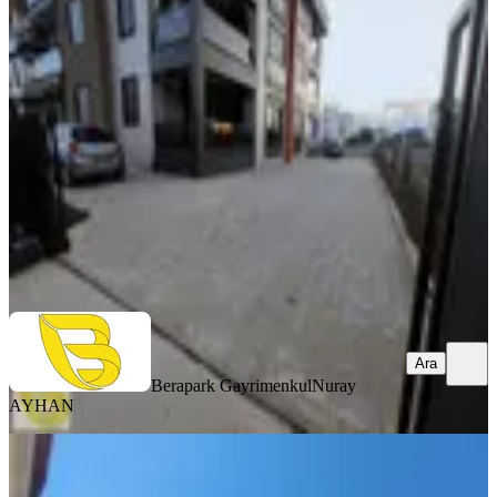
Kiralık Geniş 2+1
Döşemealtı, Yeniköy Mahallesi
2+1
·
120 m²
·
Yüksek giriş
·
06.08.2026
28.000 ₺
Berapark Gayrimenkul
Nuray AYHAN
Ara
Ara
Berapark Gayrimenkul
Nuray
AYHAN
SIFIR BİNA
Ara Kat,
Sitede,havuz,güvenlik,yerden Isıtma 2