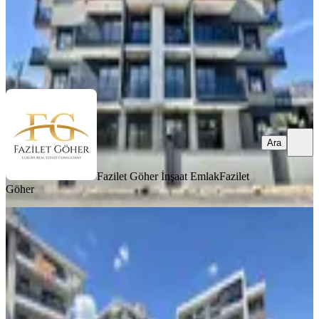
Fazilet Göher İnşaat Emlak
Fazilet Göher
Ara
Ara
Fazilet Göher İnşaat Emlak
Fazilet
Göher
YENİ
Eşyalı, Doğalgazlı 1+1 / Havuzlu
Sitede / 55 M2 Geniş Daire
Döşemealtı, Yeniköy Mahallesi
1+1
·
60 m²
·
2. Kat
·
07.08.2026