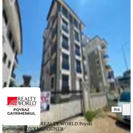
Poyraz'dan Döşemealtı Yeniköy Mah.
1+1 40m² Eşyalı Kiralık Daire
Döşemealtı, Yeniköy Mahallesi
1+1
·
40 m²
·
Düz Giriş (Zemin)
·
04.08.2026
20.000 ₺
REALTY WORLD Poyraz Gayrimenkul
ZEYNEP GÜNER
Ara
Ara
REALTY WORLD Poyraz
Gayrimenkul
ZEYNEP GÜNER