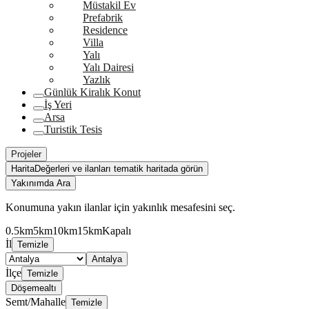
Müstakil Ev
Prefabrik
Residence
Villa
Yalı
Yalı Dairesi
Yazlık
Günlük Kiralık Konut
İş Yeri
Arsa
Turistik Tesis
Projeler
Harita
Değerleri ve ilanları tematik haritada görün
Yakınımda Ara
Konumuna yakın ilanlar için yakınlık mesafesini seç.
0.5km
5km
10km
15km
Kapalı
İl
Temizle
Antalya
İlçe
Temizle
Döşemealtı
Semt/Mahalle
Temizle