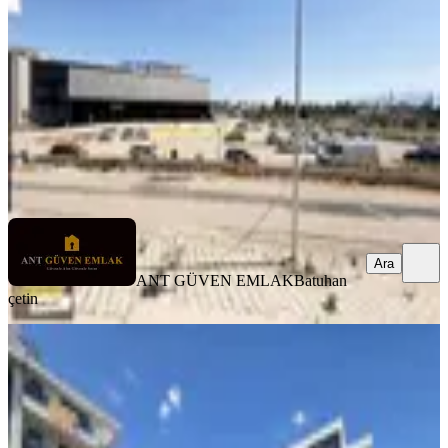
1+1
·
55 m²
·
1. Kat
·
02.08.2026
17.000 ₺
ANT GÜVEN EMLAK
Batuhan çetin
Ara
Ara
ANT GÜVEN EMLAK
Batuhan
çetin
SIFIR BİNA
%
8
Eşyalı, Doğalgazlı 1+1 / Havuzlu
Sitede / 55 M2 Geniş Daire
Döşemealtı, Yeniköy Mahallesi