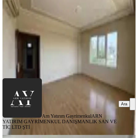
Döşemealtı, Altınkale Mahallesi
3+1
·
140 m²
·
1. Kat
·
06.08.2026
26.000 ₺
Arn Yatırım Gayrimenkul
ARN YATIRIM GAYRİMENKUL
DANIŞMANLIK SAN VE TİC LTD ŞTİ
Ara
Ara
Arn Yatırım Gayrimenkul
ARN
YATIRIM GAYRİMENKUL DANIŞMANLIK SAN VE
TİC LTD ŞTİ
YENİ