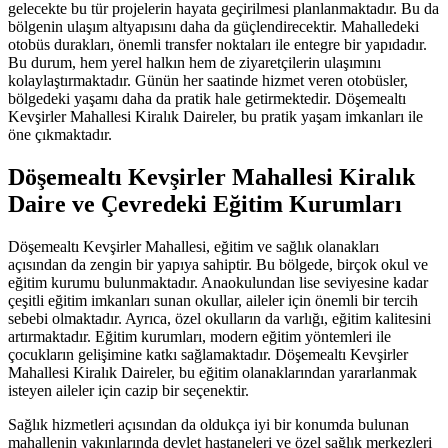
gelecekte bu tür projelerin hayata geçirilmesi planlanmaktadır. Bu da
bölgenin ulaşım altyapısını daha da güçlendirecektir. Mahalledeki
otobüs durakları, önemli transfer noktaları ile entegre bir yapıdadır.
Bu durum, hem yerel halkın hem de ziyaretçilerin ulaşımını
kolaylaştırmaktadır. Günün her saatinde hizmet veren otobüsler,
bölgedeki yaşamı daha da pratik hale getirmektedir. Döşemealtı
Kevşirler Mahallesi Kiralık Daireler, bu pratik yaşam imkanları ile
öne çıkmaktadır.
Döşemealtı Kevşirler Mahallesi Kiralık
Daire ve Çevredeki Eğitim Kurumları
Döşemealtı Kevşirler Mahallesi, eğitim ve sağlık olanakları
açısından da zengin bir yapıya sahiptir. Bu bölgede, birçok okul ve
eğitim kurumu bulunmaktadır. Anaokulundan lise seviyesine kadar
çeşitli eğitim imkanları sunan okullar, aileler için önemli bir tercih
sebebi olmaktadır. Ayrıca, özel okulların da varlığı, eğitim kalitesini
artırmaktadır. Eğitim kurumları, modern eğitim yöntemleri ile
çocukların gelişimine katkı sağlamaktadır. Döşemealtı Kevşirler
Mahallesi Kiralık Daireler, bu eğitim olanaklarından yararlanmak
isteyen aileler için cazip bir seçenektir.
Sağlık hizmetleri açısından da oldukça iyi bir konumda bulunan
mahallenin yakınlarında devlet hastaneleri ve özel sağlık merkezleri