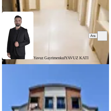
Ara
Ara
Yavuz Gayrimenkul
YAVUZ KATI
YENİ
Bilim Üniversitesine 800 Mt Hastaneye
Sıfır 1+1 Kiralık
Döşemealtı, Çıplaklı Mahallesi
1+1
·
65 m²
·
Yüksek giriş
·
07.08.2026
17.500 ₺