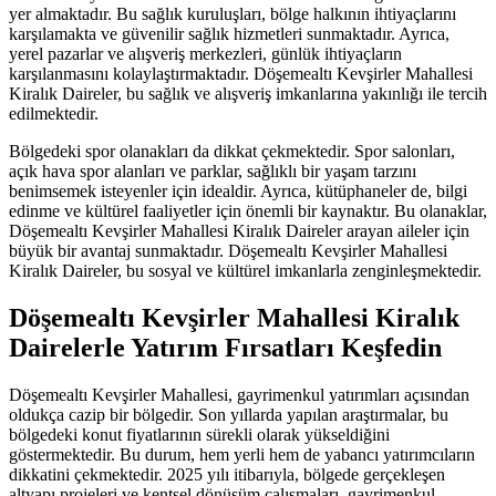
yer almaktadır. Bu sağlık kuruluşları, bölge halkının ihtiyaçlarını
karşılamakta ve güvenilir sağlık hizmetleri sunmaktadır. Ayrıca,
yerel pazarlar ve alışveriş merkezleri, günlük ihtiyaçların
karşılanmasını kolaylaştırmaktadır. Döşemealtı Kevşirler Mahallesi
Kiralık Daireler, bu sağlık ve alışveriş imkanlarına yakınlığı ile tercih
edilmektedir.
Bölgedeki spor olanakları da dikkat çekmektedir. Spor salonları,
açık hava spor alanları ve parklar, sağlıklı bir yaşam tarzını
benimsemek isteyenler için idealdir. Ayrıca, kütüphaneler de, bilgi
edinme ve kültürel faaliyetler için önemli bir kaynaktır. Bu olanaklar,
Döşemealtı Kevşirler Mahallesi Kiralık Daireler arayan aileler için
büyük bir avantaj sunmaktadır. Döşemealtı Kevşirler Mahallesi
Kiralık Daireler, bu sosyal ve kültürel imkanlarla zenginleşmektedir.
Döşemealtı Kevşirler Mahallesi Kiralık
Dairelerle Yatırım Fırsatları Keşfedin
Döşemealtı Kevşirler Mahallesi, gayrimenkul yatırımları açısından
oldukça cazip bir bölgedir. Son yıllarda yapılan araştırmalar, bu
bölgedeki konut fiyatlarının sürekli olarak yükseldiğini
göstermektedir. Bu durum, hem yerli hem de yabancı yatırımcıların
dikkatini çekmektedir. 2025 yılı itibarıyla, bölgede gerçekleşen
altyapı projeleri ve kentsel dönüşüm çalışmaları, gayrimenkul