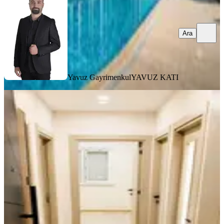
Ara
Yavuz Gayrimenkul
YAVUZ KATI
YENİ
Yeniköyde 2+1 Kiralık / Bilim
Üniversitesine Çok Yakın
Döşemealtı, Yeniköy Mahallesi
2+1
·
85 m²
·
3. Kat
·
07.08.2026
21.000 ₺
Yavuz Gayrimenkul
YAVUZ KATI