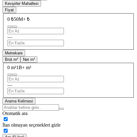
Kevşirler Mahallesi
Fiyat
0 ₺
50M+ ₺
—
Metrekare
Brüt m²
Net m²
0 m²
1B+ m²
—
Arama Kelimesi
Otomatik ara
İlan olmayan seçenekleri gizle