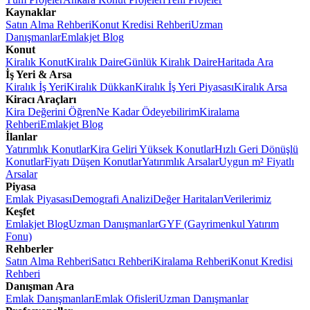
Kaynaklar
Satın Alma Rehberi
Konut Kredisi Rehberi
Uzman
Danışmanlar
Emlakjet Blog
Konut
Kiralık Konut
Kiralık Daire
Günlük Kiralık Daire
Haritada Ara
İş Yeri & Arsa
Kiralık İş Yeri
Kiralık Dükkan
Kiralık İş Yeri Piyasası
Kiralık Arsa
Kiracı Araçları
Kira Değerini Öğren
Ne Kadar Ödeyebilirim
Kiralama
Rehberi
Emlakjet Blog
İlanlar
Yatırımlık Konutlar
Kira Geliri Yüksek Konutlar
Hızlı Geri Dönüşlü
Konutlar
Fiyatı Düşen Konutlar
Yatırımlık Arsalar
Uygun m² Fiyatlı
Arsalar
Piyasa
Emlak Piyasası
Demografi Analizi
Değer Haritaları
Verilerimiz
Keşfet
Emlakjet Blog
Uzman Danışmanlar
GYF (Gayrimenkul Yatırım
Fonu)
Rehberler
Satın Alma Rehberi
Satıcı Rehberi
Kiralama Rehberi
Konut Kredisi
Rehberi
Danışman Ara
Emlak Danışmanları
Emlak Ofisleri
Uzman Danışmanlar