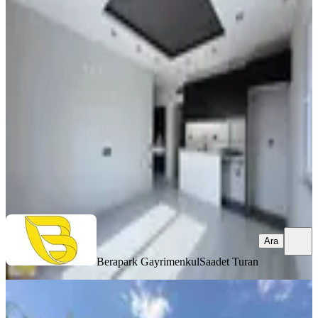
Berapark'tan Atatürk Cad. Cephe
Arakat Kiralık 1+1 Daire
Döşemealtı, Bahçeyaka Mahallesi
1+1
·
48 m²
·
2. Kat
·
02.08.2026
20.000 ₺
Berapark Gayrimenkul
Saadet Turan
Ara
Ara
Berapark Gayrimenkul
Saadet Turan
SİTE İÇİ
Yasinkuzu'dan Cattavilla Premium'da
Kiralık 4+1 Lüx Daire