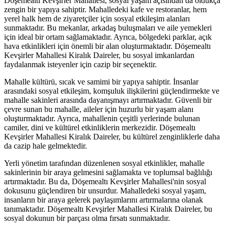
Döşemealtı Kevşirler Mahallesi, sosyal yaşam açısından da oldukça
zengin bir yapıya sahiptir. Mahalledeki kafe ve restoranlar, hem
yerel halk hem de ziyaretçiler için sosyal etkileşim alanları
sunmaktadır. Bu mekanlar, arkadaş buluşmaları ve aile yemekleri
için ideal bir ortam sağlamaktadır. Ayrıca, bölgedeki parklar, açık
hava etkinlikleri için önemli bir alan oluşturmaktadır. Döşemealtı
Kevşirler Mahallesi Kiralık Daireler, bu sosyal imkanlardan
faydalanmak isteyenler için cazip bir seçenektir.
Mahalle kültürü, sıcak ve samimi bir yapıya sahiptir. İnsanlar
arasındaki sosyal etkileşim, komşuluk ilişkilerini güçlendirmekte ve
mahalle sakinleri arasında dayanışmayı artırmaktadır. Güvenli bir
çevre sunan bu mahalle, aileler için huzurlu bir yaşam alanı
oluşturmaktadır. Ayrıca, mahallenin çeşitli yerlerinde bulunan
camiler, dini ve kültürel etkinliklerin merkezidir. Döşemealtı
Kevşirler Mahallesi Kiralık Daireler, bu kültürel zenginliklerle daha
da cazip hale gelmektedir.
Yerli yönetim tarafından düzenlenen sosyal etkinlikler, mahalle
sakinlerinin bir araya gelmesini sağlamakta ve toplumsal bağlılığı
artırmaktadır. Bu da, Döşemealtı Kevşirler Mahallesi'nin sosyal
dokusunu güçlendiren bir unsurdur. Mahalledeki sosyal yaşam,
insanların bir araya gelerek paylaşımlarını artırmalarına olanak
tanımaktadır. Döşemealtı Kevşirler Mahallesi Kiralık Daireler, bu
sosyal dokunun bir parçası olma fırsatı sunmaktadır.