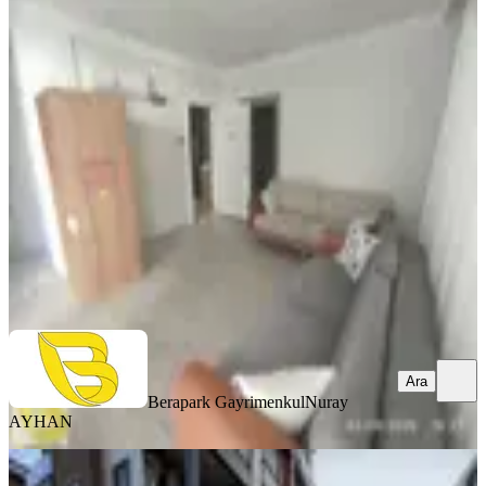
Nuray Ayhan'dan Yeniköy Merkezde
Eşyalı Kiralık 1+1 Daire
Döşemealtı, Yeniköy Mahallesi
1+1
·
75 m²
·
1. Kat
·
06.08.2026
28.000 ₺
Berapark Gayrimenkul
Nuray AYHAN
Ara
Ara
Berapark Gayrimenkul
Nuray
AYHAN
YENİ
Nuray Ayhan'dan Yeniköy Merkezde