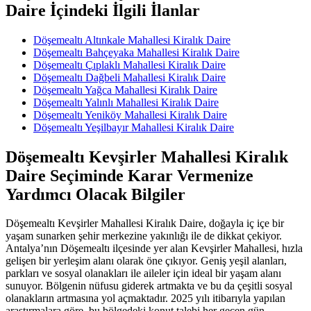
Daire İçindeki İlgili İlanlar
Döşemealtı Altınkale Mahallesi Kiralık Daire
Döşemealtı Bahçeyaka Mahallesi Kiralık Daire
Döşemealtı Çıplaklı Mahallesi Kiralık Daire
Döşemealtı Dağbeli Mahallesi Kiralık Daire
Döşemealtı Yağca Mahallesi Kiralık Daire
Döşemealtı Yalınlı Mahallesi Kiralık Daire
Döşemealtı Yeniköy Mahallesi Kiralık Daire
Döşemealtı Yeşilbayır Mahallesi Kiralık Daire
Döşemealtı Kevşirler Mahallesi Kiralık
Daire Seçiminde Karar Vermenize
Yardımcı Olacak Bilgiler
Döşemealtı Kevşirler Mahallesi Kiralık Daire, doğayla iç içe bir
yaşam sunarken şehir merkezine yakınlığı ile de dikkat çekiyor.
Antalya’nın Döşemealtı ilçesinde yer alan Kevşirler Mahallesi, hızla
gelişen bir yerleşim alanı olarak öne çıkıyor. Geniş yeşil alanları,
parkları ve sosyal olanakları ile aileler için ideal bir yaşam alanı
sunuyor. Bölgenin nüfusu giderek artmakta ve bu da çeşitli sosyal
olanakların artmasına yol açmaktadır. 2025 yılı itibarıyla yapılan
araştırmalara göre, bu bölgedeki konut talebi her geçen gün