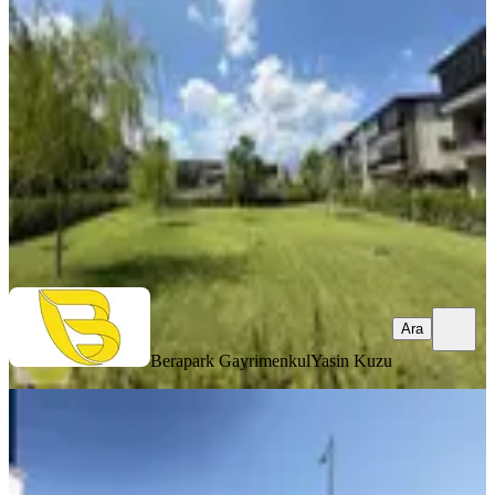
Döşemealtı, Altınkale Mahallesi
4+1
·
190 m²
·
2. Kat
·
02.08.2026
65.000 ₺
Berapark Gayrimenkul
Yasin Kuzu
Ara
Ara
Berapark Gayrimenkul
Yasin Kuzu
SIFIR BİNA
Döşemealtı Devlet Hastanesi Acili
Karşısı 1+1 Asansörlü Arakat
Döşemealtı, Çıplaklı Mahallesi