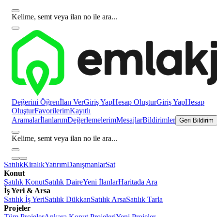
Kelime, semt veya ilan no ile ara...
Değerini Öğren
İlan Ver
Giriş Yap
Hesap Oluştur
Giriş Yap
Hesap
Oluştur
Favorilerim
Kayıtlı
Aramalar
İlanlarım
Değerlemelerim
Mesajlar
Bildirimler
Geri Bildirim
Kelime, semt veya ilan no ile ara...
Satılık
Kiralık
Yatırım
Danışmanlar
Sat
Konut
Satılık Konut
Satılık Daire
Yeni İlanlar
Haritada Ara
İş Yeri & Arsa
Satılık İş Yeri
Satılık Dükkan
Satılık Arsa
Satılık Tarla
Projeler
Tüm Projeler
Ankara Konut Projeleri
Yeni Projeler