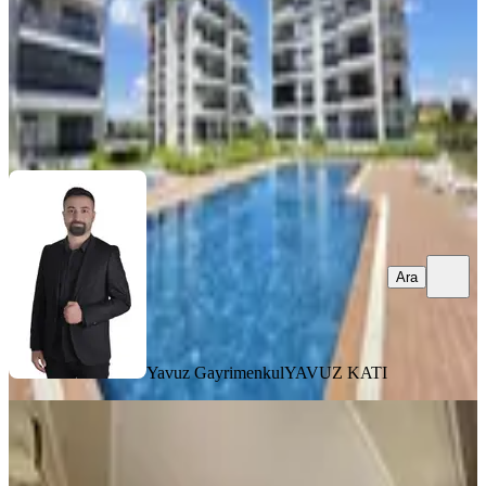
25.000 ₺
Yavuz Gayrimenkul
YAVUZ KATI
Ara
Ara
Yavuz Gayrimenkul
YAVUZ KATI
YENİ
Altınkalede Ana Yola Yakın Önü Açık
3+1 Kiralık