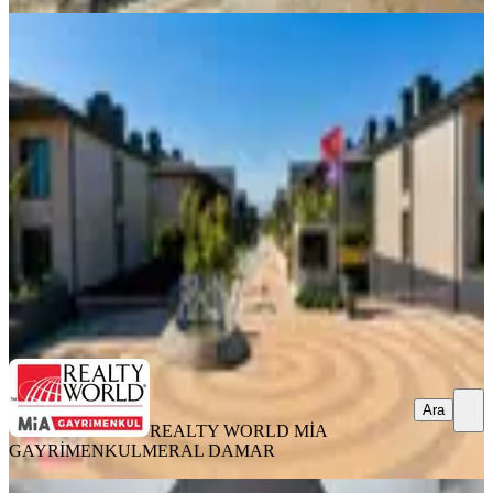
SIFIR BİNA
Döşemealtı Sun Cıty'de Kiralık 1+1
Lüks Daire
Döşemealtı, Çıplaklı Mahallesi
1+1
·
55 m²
·
1. Kat
·
02.08.2026
40.000 ₺
REALTY WORLD MİA GAYRİMENKUL
MERAL DAMAR
Ara
Ara
REALTY WORLD MİA
GAYRİMENKUL
MERAL DAMAR
BALKONLU