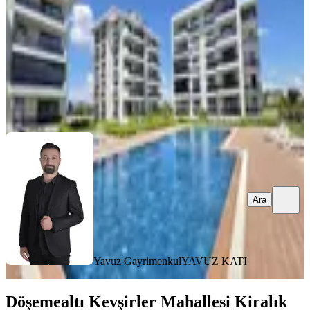
1+1
·
60 m²
·
2. Kat
·
01.08.2026
23.000 ₺
25.000 ₺
Yavuz Gayrimenkul
YAVUZ KATI
Ara
Ara
Yavuz Gayrimenkul
YAVUZ KATI
Döşemealtı Kevşirler Mahallesi Kiralık