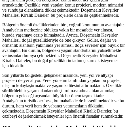
artmaktadır. Özellikle yeni yapılan konut projeleri, modern mimarisi
ve sunduğu olanaklarla dikkat çekmektedir. Döşemealtı Kevşirler
Mahallesi Kiralık Daireler, bu projelerle daha da çeşitlenmektedir.
Bölgenin önemli özelliklerinden biri, coğrafi konumunun avantajıdır.
Antalya'nın merkezine oldukça yakın bir mesafede yer alması,
burada yaşamayı cazip kılmaktadır. Ayrıca, Döşemealtı Kevşirler
Mahallesi, doğal güzellikleriyle de öne çıkıyor. Göller, dağlar ve
ormanlık alanların yakınında yer alması, doğa severler için büyük bir
avantajdır. Bu durum, bölgedeki yaşam standartlarını yükseltmekte
ve insanları buraya çekmektedir. Döşemealtı Kevşirler Mahallesi
Kiralık Daireler, bu doğal güzelliklerin tadını çıkarmak isteyenler
için idealdir.
Son yıllarda bölgedeki gelişmeler arasında, yeni yol ve altyapı
projeleri de yer alıyor. Yerel yönetim tarafından yapılan bu projeler,
ulaşımı kolaylaştırmakta ve yaşam kalitesini artırmaktadır. Özellikle
sürdürülebilir yaşam alanları oluşturulması adına atılan adımlar,
bölgenin geleceği açısından büyük bir önem taşımaktadır.
Antalya'nın turistik cazibesi, bu mahallede de hissedilmektedir ve bu
durum, hem yerli hem de yabancı yatırımcıların dikkatini
çekmektedir. Döşemealtı Kevşirler Mahallesi Kiralık Daireler, bu
cazibeyi değerlendirmek isteyenler için önemli fırsatlar sunmaktadır.