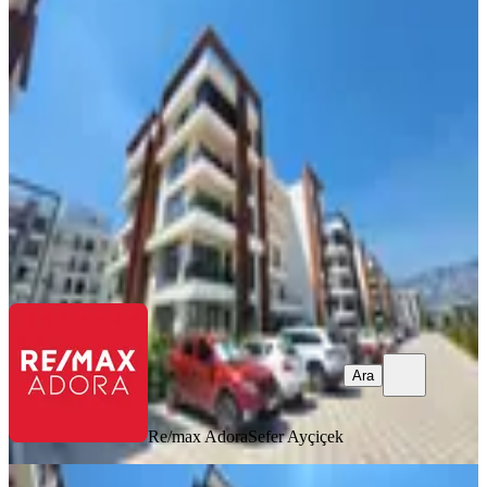
Cephe Kiralık 1+1
Döşemealtı, Yeniköy Mahallesi
1+1
·
66 m²
·
3. Kat
·
05.08.2026
20.500 ₺
Re/max Adora
Sefer Ayçiçek
Ara
Ara
Re/max Adora
Sefer Ayçiçek
BALKONLU