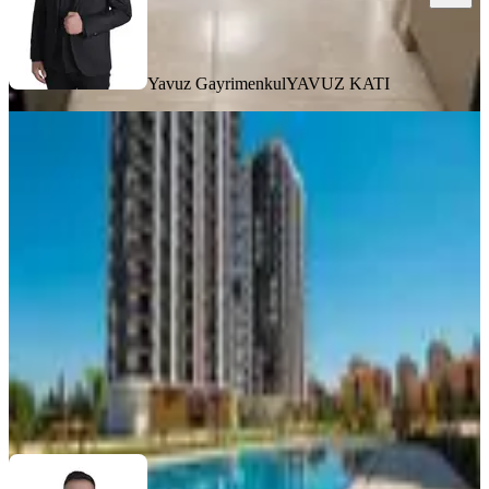
Yavuz Gayrimenkul
YAVUZ KATI
YENİ
Rengiantalya 2+1 Orman Manzaralı /
Lüks Sitede
Döşemealtı, Çıplaklı Mahallesi
2+1
·
120 m²
·
12. Kat
·
08.08.2026
40.000 ₺
Yavuz Gayrimenkul
YAVUZ KATI
Ara