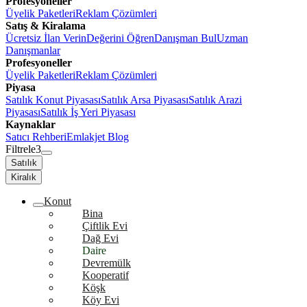
Profesyoneller
Üyelik Paketleri
Reklam Çözümleri
Satış & Kiralama
Ücretsiz İlan Verin
Değerini Öğren
Danışman Bul
Uzman
Danışmanlar
Profesyoneller
Üyelik Paketleri
Reklam Çözümleri
Piyasa
Satılık Konut Piyasası
Satılık Arsa Piyasası
Satılık Arazi
Piyasası
Satılık İş Yeri Piyasası
Kaynaklar
Satıcı Rehberi
Emlakjet Blog
Filtrele
3
Satılık
Kiralık
Konut
Bina
Çiftlik Evi
Dağ Evi
Daire
Devremülk
Kooperatif
Köşk
Köy Evi