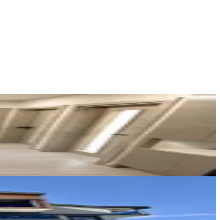
Yavuz Gayrimenkul
YAVUZ KATI
Ara
Fazilet Göher İnşaat Emlak
Fazilet Göher