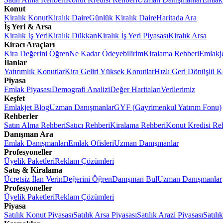
Konut
Kiralık Konut
Kiralık Daire
Günlük Kiralık Daire
Haritada Ara
İş Yeri & Arsa
Kiralık İş Yeri
Kiralık Dükkan
Kiralık İş Yeri Piyasası
Kiralık Arsa
Kiracı Araçları
Kira Değerini Öğren
Ne Kadar Ödeyebilirim
Kiralama Rehberi
Emlakj
İlanlar
Yatırımlık Konutlar
Kira Geliri Yüksek Konutlar
Hızlı Geri Dönüşlü K
Piyasa
Emlak Piyasası
Demografi Analizi
Değer Haritaları
Verilerimiz
Keşfet
Emlakjet Blog
Uzman Danışmanlar
GYF (Gayrimenkul Yatırım Fonu)
Rehberler
Satın Alma Rehberi
Satıcı Rehberi
Kiralama Rehberi
Konut Kredisi Re
Danışman Ara
Emlak Danışmanları
Emlak Ofisleri
Uzman Danışmanlar
Profesyoneller
Üyelik Paketleri
Reklam Çözümleri
Satış & Kiralama
Ücretsiz İlan Verin
Değerini Öğren
Danışman Bul
Uzman Danışmanlar
Profesyoneller
Üyelik Paketleri
Reklam Çözümleri
Piyasa
Satılık Konut Piyasası
Satılık Arsa Piyasası
Satılık Arazi Piyasası
Satılı