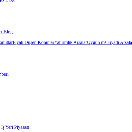
et Blog
onutlar
Fiyatı Düşen Konutlar
Yatırımlık Arsalar
Uygun m² Fiyatlı Arsala
hberi
k İş Yeri Piyasası