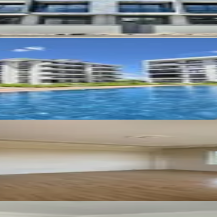
 Sitede / 55 M2 Geniş Daire
Açık 3+1 Kiralık
Arn Yatırım Gayrimenkul
ARN YA
Ara
de Eşyalı Kiralık 1+1 Daire