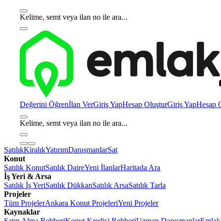
Kelime, semt veya ilan no ile ara...
Değerini Öğren
İlan Ver
Giriş Yap
Hesap Oluştur
Giriş Yap
Hesap O
Kelime, semt veya ilan no ile ara...
Satılık
Kiralık
Yatırım
Danışmanlar
Sat
Konut
Satılık Konut
Satılık Daire
Yeni İlanlar
Haritada Ara
İş Yeri & Arsa
Satılık İş Yeri
Satılık Dükkan
Satılık Arsa
Satılık Tarla
Projeler
Tüm Projeler
Ankara Konut Projeleri
Yeni Projeler
Kaynaklar
Satın Alma Rehberi
Konut Kredisi Rehberi
Uzman Danışmanlar
Emlakj