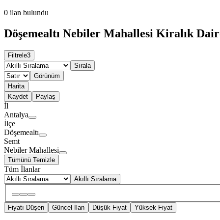
0
ilan bulundu
Döşemealtı Nebiler Mahallesi Kiralık Dair
Filtrele
3
Sırala
Görünüm
Harita
Kaydet
Paylaş
İl
Antalya
İlçe
Döşemealtı
Semt
Nebiler Mahallesi
Tümünü Temizle
Tüm İlanlar
Akıllı Sıralama
Fiyatı Düşen
Güncel İlan
Düşük Fiyat
Yüksek Fiyat