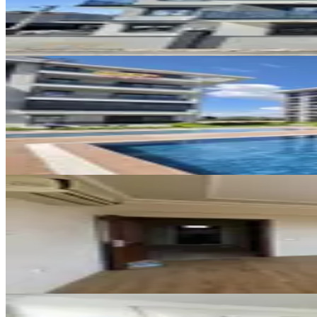
1+1
·
65 m²
·
Yüksek giriş
·
07.08.2026
17.500 ₺
YENİ
Eşyalı, Doğalgazlı 1+1 / Havuzlu
Döşemealtı, Yeniköy Mahallesi
1+1
·
60 m²
·
2. Kat
·
07.08.2026
25.000 ₺
YENİ
Altınkalede Ana Yola Yakın Önü 
Döşemealtı, Altınkale Mahallesi
3+1
·
140 m²
·
1. Kat
·
06.08.2026
26.000 ₺
YENİ
Nuray Ayhan'dan Yeniköy Merkez