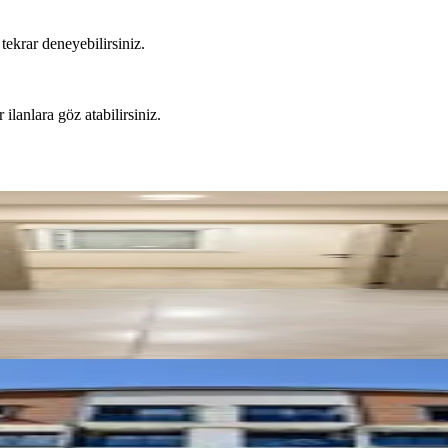
tekrar deneyebilirsiniz.
 ilanlara göz atabilirsiniz.
iversitesine Çok Yakın
aneye Sıfır 1+1 Kiralık