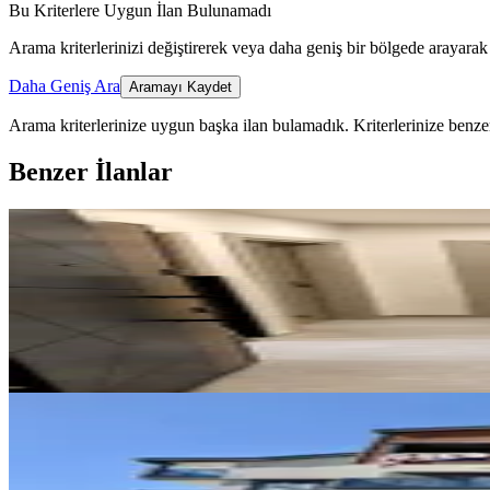
Bu Kriterlere Uygun İlan Bulunamadı
Arama kriterlerinizi değiştirerek veya daha geniş bir bölgede arayarak 
Daha Geniş Ara
Aramayı Kaydet
Arama kriterlerinize uygun başka ilan bulamadık.
Kriterlerinize benzer
Benzer İlanlar
YENİ
Yeniköyde 2+1 Kiralık / Bilim Ün
Döşemealtı, Yeniköy Mahallesi
2+1
·
90 m²
·
3. Kat
·
07.08.2026
22.000 ₺
YENİ
Bilim Üniversitesine 800 Mt Hast
Döşemealtı, Çıplaklı Mahallesi