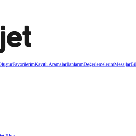
luştur
Favorilerim
Kayıtlı Aramalar
İlanlarım
Değerlemelerim
Mesajlar
Bi
et Blog