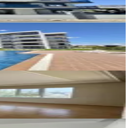
Ara
Yavuz Gayrimenkul
YAVUZ KATI
Ara
TIRIM GAYRİMENKUL DANIŞMANLIK SAN VE TİC LTD ŞTİ