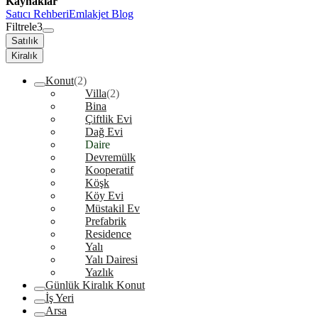
Kaynaklar
Satıcı Rehberi
Emlakjet Blog
Filtrele
3
Satılık
Kiralık
Konut
(2)
Villa
(2)
Bina
Çiftlik Evi
Dağ Evi
Daire
Devremülk
Kooperatif
Köşk
Köy Evi
Müstakil Ev
Prefabrik
Residence
Yalı
Yalı Dairesi
Yazlık
Günlük Kiralık Konut
İş Yeri
Arsa