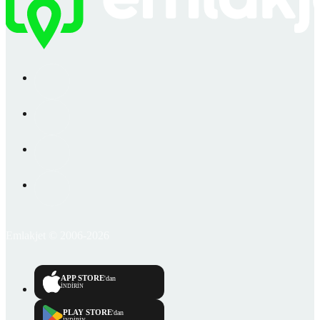
Emlakjet © 2006-2026
APP STORE
'dan
İNDİRİN
PLAY STORE
'dan