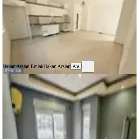
Kepez, Kütükçü Mahallesi
2+1
·
80 m²
·
Düz Giriş (Zemin)
·
09.08.2026
17.000 ₺
Hakan Arslan Emlak
Hakan Arslan
Ara
Hakan Arslan Emlak
Hakan Arslan
Ara
YENİ
A K Mutludan Kültürde Eşyalı
Stüdyo Daire 1+1
Kepez, Kültür Mahallesi
1+1
·
40 m²
·
3. Kat
·
08.08.2026
20.000 ₺