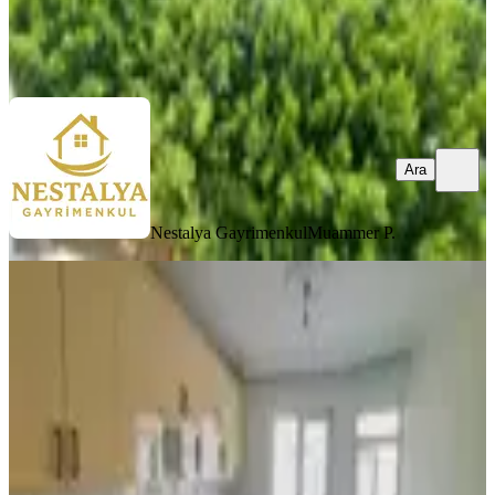
Nestalya Gayrimenkul
Muammer P.
Ara
Ara
Nestalya Gayrimenkul
Muammer P.
YENİ
Özdilek Avm Ve Tramvay Yakınında
3+1 Geniş Kiralık Daire
Kepez, Fabrikalar Mahallesi
3+1
·
140 m²
·
3. Kat
·
08.08.2026
35.000 ₺