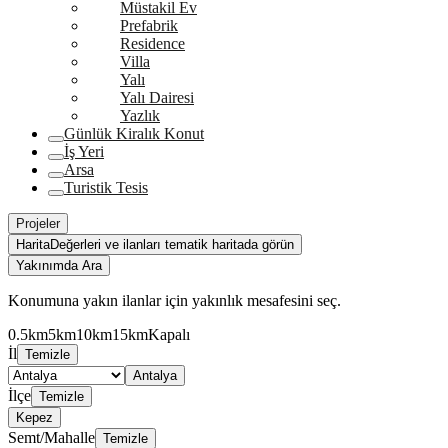
Müstakil Ev
Prefabrik
Residence
Villa
Yalı
Yalı Dairesi
Yazlık
Günlük Kiralık Konut
İş Yeri
Arsa
Turistik Tesis
Projeler
Harita
Değerleri ve ilanları tematik haritada görün
Yakınımda Ara
Konumuna yakın ilanlar için yakınlık mesafesini seç.
0.5km
5km
10km
15km
Kapalı
İl
Temizle
Antalya
İlçe
Temizle
Kepez
Semt/Mahalle
Temizle