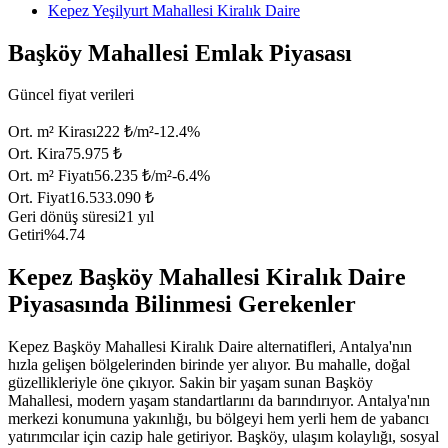
Kepez Yeşilyurt Mahallesi Kiralık Daire
Başköy Mahallesi Emlak Piyasası
Güncel fiyat verileri
Ort. m² Kirası
222 ₺/m²
-12.4
%
Ort. Kira
75.975 ₺
Ort. m² Fiyatı
56.235 ₺/m²
-6.4
%
Ort. Fiyat
16.533.090 ₺
Geri dönüş süresi
21 yıl
Getiri
%4.74
Kepez Başköy Mahallesi Kiralık Daire
Piyasasında Bilinmesi Gerekenler
Kepez Başköy Mahallesi Kiralık Daire alternatifleri, Antalya'nın
hızla gelişen bölgelerinden birinde yer alıyor. Bu mahalle, doğal
güzellikleriyle öne çıkıyor. Sakin bir yaşam sunan Başköy
Mahallesi, modern yaşam standartlarını da barındırıyor. Antalya'nın
merkezi konumuna yakınlığı, bu bölgeyi hem yerli hem de yabancı
yatırımcılar için cazip hale getiriyor. Başköy, ulaşım kolaylığı, sosyal