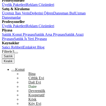
Profesyoneller
Üyelik Paketleri
Reklam Çözümleri
Satış & Kiralama
Ücretsiz İlan Verin
Değerini Öğren
Danışman Bul
Uzman
Danışmanlar
Profesyoneller
Üyelik Paketleri
Reklam Çözümleri
Piyasa
Satılık Konut Piyasası
Satılık Arsa Piyasası
Satılık Arazi
Piyasası
Satılık İş Yeri Piyasası
Kaynaklar
Satıcı Rehberi
Emlakjet Blog
Filtrele
3
Satılık
Kiralık
Konut
Bina
Çiftlik Evi
Dağ Evi
Daire
Devremülk
Kooperatif
Köşk
Köy Evi