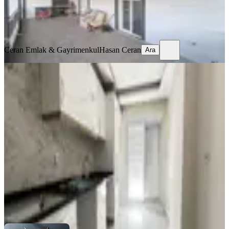
Ceran Emlak & Gayrimenkul
Hasan Ceran
Ara
Ceran Emlak & Gayrimenkul
Hasan Ceran
Ara
YENİ
Tramvaya 5 Dk Katta Asansörlü Sıfır
3+1 Kiralık Daire
Kepez, Demirel Mahallesi
3+1
·
120 m²
·
3. Kat
·
07.08.2026
32.000 ₺
Şahinler İnşaat Emlak Otomotiv
Ümit Şahin
Ara