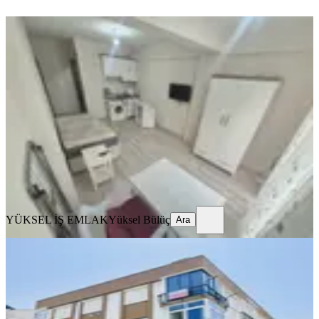
YENİ
Yeşilyurt Mahallesi Üniversite Karşısı
1+0 Eşyalı Kiralık Daire
Kepez, Yeşilyurt Mahallesi
Stüdyo
·
30 m²
·
1. Kat
·
10.08.2026
16.000 ₺
YÜKSEL İŞ EMLAK
Yüksel Bülüç
Ara
YÜKSEL İŞ EMLAK
Yüksel Bülüç
Ara
YENİ
Teomanpaşada Belediye Yanı
Tramvaya 100 M 2+1 Çift Balkonlu
Kepez, Teomanpaşa Mahallesi