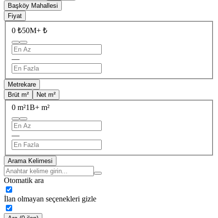
Başköy Mahallesi
Fiyat
0 ₺
50M+ ₺
—
Metrekare
Brüt m²
Net m²
0 m²
1B+ m²
—
Arama Kelimesi
Otomatik ara
İlan olmayan seçenekleri gizle