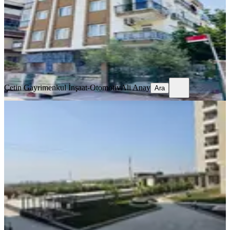
2+1
·
100 m²
·
3. Kat
·
09.08.2026
27.000 ₺
Çetin Gayrimenkul İnşaat-Otomotiv
Ali Anay
Ara
Çetin Gayrimenkul İnşaat-Otomotiv
Ali Anay
Ara
YENİ
Arter Hıll Projesi Kepez Çankaya
Mah.satılık 3+1 Daire
Kepez, Çankaya Mahallesi
3+1
·
148 m²
·
2. Kat
·
09.08.2026
55.000 ₺
Tam Nokta Neo
Kerim T.
Ara