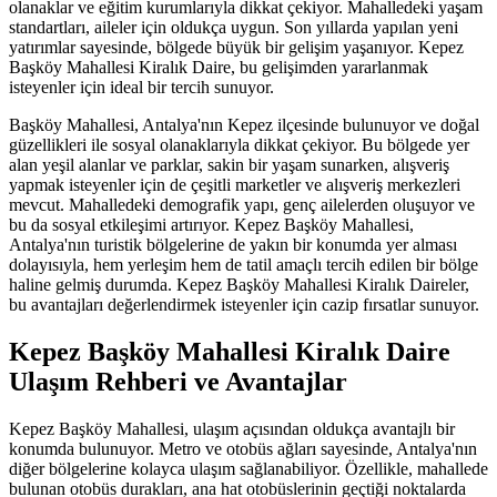
olanaklar ve eğitim kurumlarıyla dikkat çekiyor. Mahalledeki yaşam
standartları, aileler için oldukça uygun. Son yıllarda yapılan yeni
yatırımlar sayesinde, bölgede büyük bir gelişim yaşanıyor. Kepez
Başköy Mahallesi Kiralık Daire, bu gelişimden yararlanmak
isteyenler için ideal bir tercih sunuyor.
Başköy Mahallesi, Antalya'nın Kepez ilçesinde bulunuyor ve doğal
güzellikleri ile sosyal olanaklarıyla dikkat çekiyor. Bu bölgede yer
alan yeşil alanlar ve parklar, sakin bir yaşam sunarken, alışveriş
yapmak isteyenler için de çeşitli marketler ve alışveriş merkezleri
mevcut. Mahalledeki demografik yapı, genç ailelerden oluşuyor ve
bu da sosyal etkileşimi artırıyor. Kepez Başköy Mahallesi,
Antalya'nın turistik bölgelerine de yakın bir konumda yer alması
dolayısıyla, hem yerleşim hem de tatil amaçlı tercih edilen bir bölge
haline gelmiş durumda. Kepez Başköy Mahallesi Kiralık Daireler,
bu avantajları değerlendirmek isteyenler için cazip fırsatlar sunuyor.
Kepez Başköy Mahallesi Kiralık Daire
Ulaşım Rehberi ve Avantajlar
Kepez Başköy Mahallesi, ulaşım açısından oldukça avantajlı bir
konumda bulunuyor. Metro ve otobüs ağları sayesinde, Antalya'nın
diğer bölgelerine kolayca ulaşım sağlanabiliyor. Özellikle, mahallede
bulunan otobüs durakları, ana hat otobüslerinin geçtiği noktalarda