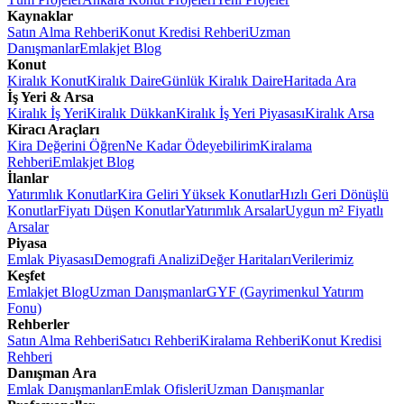
Kaynaklar
Satın Alma Rehberi
Konut Kredisi Rehberi
Uzman
Danışmanlar
Emlakjet Blog
Konut
Kiralık Konut
Kiralık Daire
Günlük Kiralık Daire
Haritada Ara
İş Yeri & Arsa
Kiralık İş Yeri
Kiralık Dükkan
Kiralık İş Yeri Piyasası
Kiralık Arsa
Kiracı Araçları
Kira Değerini Öğren
Ne Kadar Ödeyebilirim
Kiralama
Rehberi
Emlakjet Blog
İlanlar
Yatırımlık Konutlar
Kira Geliri Yüksek Konutlar
Hızlı Geri Dönüşlü
Konutlar
Fiyatı Düşen Konutlar
Yatırımlık Arsalar
Uygun m² Fiyatlı
Arsalar
Piyasa
Emlak Piyasası
Demografi Analizi
Değer Haritaları
Verilerimiz
Keşfet
Emlakjet Blog
Uzman Danışmanlar
GYF (Gayrimenkul Yatırım
Fonu)
Rehberler
Satın Alma Rehberi
Satıcı Rehberi
Kiralama Rehberi
Konut Kredisi
Rehberi
Danışman Ara
Emlak Danışmanları
Emlak Ofisleri
Uzman Danışmanlar