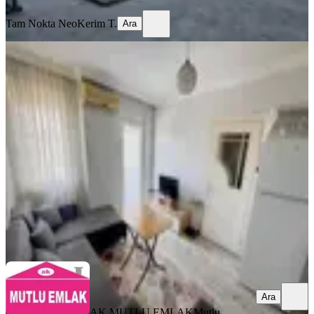
Tam Nokta Neo
Kerim T.
Ara
YENİ
A K Mutludan Kültürde Avantajlı
Konumda Balkonlu 1+1 Daire
Kepez, Kültür Mahallesi
1+1
·
45 m²
·
3. Kat
·
09.08.2026
25.000 ₺
AK MUTLU EMLAK
Mutlu İnanoğlu
Ara
Ara
AK MUTLU EMLAK
Mutlu