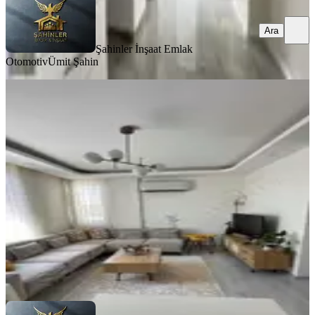
Ara
Şahinler İnşaat Emlak
Otomotiv
Ümit Şahin
YENİ
Ahatlı'da Doğalgazlı Asansörlü Cam
Balkonlu 2+1 Kiralık Daire
Kepez, Ahatlı Mahallesi
2+1
·
90 m²
·
2. Kat
·
07.08.2026
32.000 ₺
Şahinler İnşaat Emlak Otomotiv
Ümit Şahin
Ara