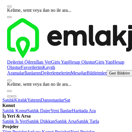
Kelime, semt veya ilan no ile ara...
Değerini Öğren
İlan Ver
Giriş Yap
Hesap Oluştur
Giriş Yap
Hesap
Oluştur
Favorilerim
Kayıtlı
Aramalar
İlanlarım
Değerlemelerim
Mesajlar
Bildirimler
Geri Bildirim
Kelime, semt veya ilan no ile ara...
Satılık
Kiralık
Yatırım
Danışmanlar
Sat
Konut
Satılık Konut
Satılık Daire
Yeni İlanlar
Haritada Ara
İş Yeri & Arsa
Satılık İş Yeri
Satılık Dükkan
Satılık Arsa
Satılık Tarla
Projeler
Tüm Projeler
Ankara Konut Projeleri
Yeni Projeler