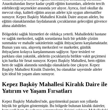
Anaokulundan liseye kadar çeşitli eğitim kurumları, ailelerin tercih
edebileceği seçenekler arasında yer alıyor. Ayrıca, özel okullar da
mevcut olup, kaliteli eğitim arayan aileler için uygun alternatifler
sunuyor. Kepez Başköy Mahallesi Kiralık Daire arayan aileler, bu
eğitim olanaklarından faydalanarak çocuklarının geleceğini güvence
altına alabilirler.
Bölgedeki sağlık hizmetleri de oldukça yeterli. Mahalledeki hastane
ve sağlık merkezleri, sağlık sorunlarına hızlı bir şekilde çözüm
sunmakta ve mahalle sakinlerinin sağlık ihtiyaçlarını karşılamaktadır.
Bunun yanı sıra, alışveriş merkezleri ve marketler, günlük
ihtiyaçların kolayca karşılanmasını sağlıyor. Spor tesisleri ve
parklara olan yakınlık, ailelerin çocuklarıyla birlikte vakit geçirmesi
için harika bir fırsat sunuyor. Kepez Başköy Mahallesi, hem eğitim
hem de sağlık alanında sunduğu olanaklarla öne çıkıyor. Kepez
Başköy Mahallesi Kiralık Daireler, bu olanaklar sayesinde aileler
için ideal bir yaşam alanı sunuyor.
Kepez Başköy Mahallesi Kiralık Daire ile
Yatırım ve Yaşam Fırsatları
Kepez Başköy Mahallesi'nde, gayrimenkul pazarı son yıllarda
büyük bir gelişim göstermiştir. Bu bölgede bulunan kiralık daireler,