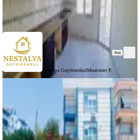
Nestalya Gayrimenkul
Muammer P.
Ara
Ara
Nestalya Gayrimenkul
Muammer P.
YENİ
Kepez Barış Mahallesi Dsi Arkası
Kiralık 1+1 Temiz Daire
Kepez, Barış Mahallesi
1+1
·
55 m²
·
Düz Giriş (Zemin)
·
08.08.2026
18.000 ₺