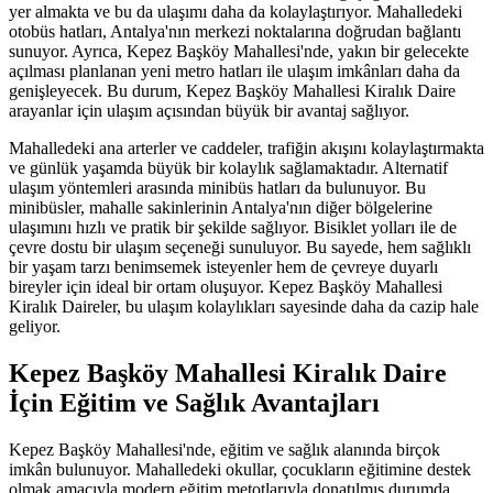
yer almakta ve bu da ulaşımı daha da kolaylaştırıyor. Mahalledeki
otobüs hatları, Antalya'nın merkezi noktalarına doğrudan bağlantı
sunuyor. Ayrıca, Kepez Başköy Mahallesi'nde, yakın bir gelecekte
açılması planlanan yeni metro hatları ile ulaşım imkânları daha da
genişleyecek. Bu durum, Kepez Başköy Mahallesi Kiralık Daire
arayanlar için ulaşım açısından büyük bir avantaj sağlıyor.
Mahalledeki ana arterler ve caddeler, trafiğin akışını kolaylaştırmakta
ve günlük yaşamda büyük bir kolaylık sağlamaktadır. Alternatif
ulaşım yöntemleri arasında minibüs hatları da bulunuyor. Bu
minibüsler, mahalle sakinlerinin Antalya'nın diğer bölgelerine
ulaşımını hızlı ve pratik bir şekilde sağlıyor. Bisiklet yolları ile de
çevre dostu bir ulaşım seçeneği sunuluyor. Bu sayede, hem sağlıklı
bir yaşam tarzı benimsemek isteyenler hem de çevreye duyarlı
bireyler için ideal bir ortam oluşuyor. Kepez Başköy Mahallesi
Kiralık Daireler, bu ulaşım kolaylıkları sayesinde daha da cazip hale
geliyor.
Kepez Başköy Mahallesi Kiralık Daire
İçin Eğitim ve Sağlık Avantajları
Kepez Başköy Mahallesi'nde, eğitim ve sağlık alanında birçok
imkân bulunuyor. Mahalledeki okullar, çocukların eğitimine destek
olmak amacıyla modern eğitim metotlarıyla donatılmış durumda.