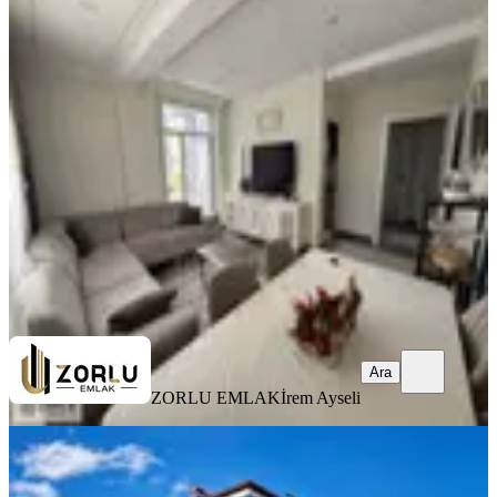
Varsak Aydoğmuş Mh. 2+1 Cam
Balkonlu Yüksek Giriş Full Eşyalı
Kepez, Aydoğmuş Mahallesi
2+1
·
95 m²
·
Yüksek giriş
·
09.08.2026
25.000 ₺
ZORLU EMLAK
İrem Ayseli
Ara
Ara
ZORLU EMLAK
İrem Ayseli
YENİ
Antalya Kepez Kültür Mahallesi'nde
1+1 Kiralık Daire