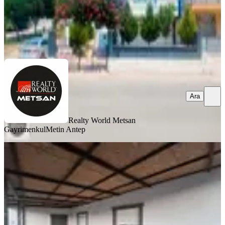
Realty World Metsan Gayrimenkul
Metin Antep
Ara
Ara
Realty World Metsan
Gayrimenkul
Metin Antep
YENİ
Kiralık Daire 2+1 Geniş
Kepez, Aktoprak Mahallesi
2+2
·
100 m²
·
2. Kat
·
08.08.2026
25.000 ₺