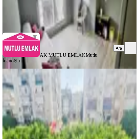
AK MUTLU EMLAK
Mutlu İnanoğlu
Ara
Ara
AK MUTLU EMLAK
Mutlu
İnanoğlu
YENİ
Zafer Mah.dokuma Mithatpaşa
Cad.üzeri 2+1 120m2 Kiralık Daire
Kepez, Zafer Mahallesi
2+1
·
130 m²
·
2. Kat
·
08.08.2026
28.000 ₺