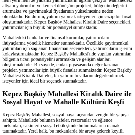
hem yerli hem de yabancı yatırımcıların ilgisini çekiyor. Mahalledeki
altyapı yatırımları ve kentsel dönüşüm projeleri, bölgenin değerini
artırmakta ve gayrimenkul fiyatlarının yükselmesine neden
olmaktadır. Bu durum, yatırım yapmak isteyenler için cazip bir fırsat
oluşturmaktadır. Kepez Başköy Mahallesi Kiralık Daire seçenekleri,
yatırımcılar için büyük bir potansiyel sunmaktadır.
Mahalledeki bankalar ve finansal kurumlar, yatırımcıların
ihtiyaçlarına yönelik hizmetler sunmaktadır. Özellikle gayrimenkul
yatırımları için sağlanan finansman seçenekleri, yatırımcıların işlerini
kolaylaştırmaktadır. Kepez Başköy Mahallesi'nde yapılan yatırımlar,
bölgenin ticari potansiyelini artırmakta ve gelişim alanları
oluşturmaktadır. Bu sayede, emlak piyasasında değer kazanan
projeler, yatırımcılar için büyük fırsatlar sunmaktadır. Kepez Başköy
Mahallesi Kiralık Daireler, bu yatırım fırsatlarını değerlendirmek
isteyenler için ideal bir seçenek sunmaktadır.
Kepez Başköy Mahallesi Kiralık Daire ile
Sosyal Hayat ve Mahalle Kültürü Keşfi
Kepez Başköy Mahallesi, sosyal hayat açısından zengin bir yapıya
sahiptir. Mahallede bulunan kafeler, restoranlar ve eğlence
mekanları, sakinlerin sosyal etkileşimde bulunmalarına olanak
tanımaktadır. Yerel halk, bu mekanlarda bir araya gelerek keyifli