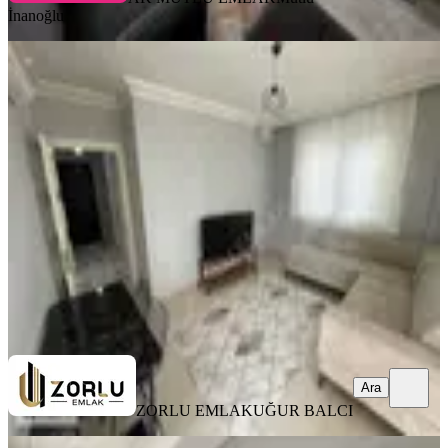
İnanoğlu
YENİ
Ahatlı Mahallesinde 2+1 Ayrı Mutfak
Ayrı Banyolu Kiralık Daire
Kepez, Ahatlı Mahallesi
2+1
·
95 m²
·
Yüksek giriş
·
09.08.2026
27.000 ₺
ZORLU EMLAK
UĞUR BALCI
Ara
Ara
ZORLU EMLAK
UĞUR BALCI
YENİ