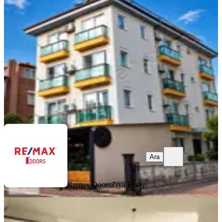
Kepez, Kültür Mahallesi
1+1
·
35 m²
·
2. Kat
·
09.08.2026
21.000 ₺
Remax Doors
Ziya Ersoy
Ara
Ara
Remax Doors
Ziya Ersoy
YENİ
Kütükçü'de Geniş 2+1 Giriş Daire