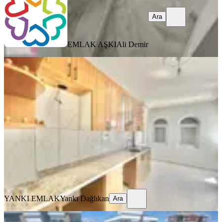
Ara
EMLAK AŞKI
Ali Demir
YENİ
Aktoprak Mahallesi'nde Kiralık 4+1
Geniş Daire
Kepez, Aktoprak Mahallesi
4+1
·
160 m²
·
2. Kat
·
07.08.2026
24.000 ₺
YANKI EMLAK
Yankı Dağlıkan
Ara
YANKI EMLAK
Yankı Dağlıkan
Ara
YENİ