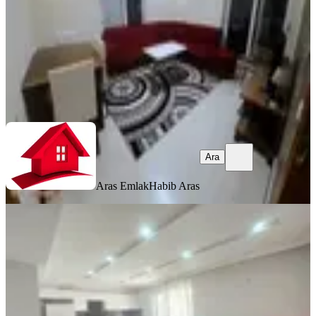
29.000 ₺
Aras Emlak
Habib Aras
Ara
Ara
Aras Emlak
Habib Aras
YENİ
Kuzeyyaka Mh. 1+1 60m2 Y.giriş Full
Eşyalı Kiralık Daire
Kepez, Kuzeyyaka Mahallesi
1+1
·
60 m²
·
Yüksek giriş
·
07.08.2026