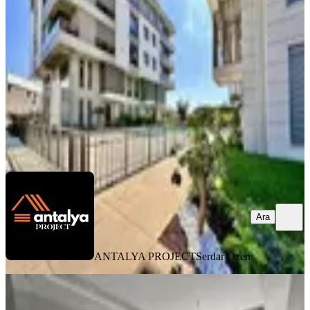
Kepez, Altınova Düden Mahallesi
2+1
·
100 m²
·
1. Kat
·
06.08.2026
50.000 ₺
ANTALYA PROJECT
Serdar Özen
Ara
Ara
ANTALYA PROJECT
Serdar Özen
YENİ
Fevzi Cakmak Mh 1+1 Asansörlü 4
Kat Havuzlu Site Kapalı Oto Park