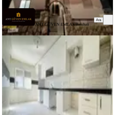
Ara
Ara
ANT GÜVEN EMLAK
Batuhan
çetin
YENİ
Erenköy Cami Yakınında 2+1 Herşeyi
Ayrı Asansörlü Kiralık Arakat
Kepez, Erenköy Mahallesi
2+1
·
90 m²
·
1. Kat
·
07.08.2026
25.000 ₺
ANT GÜVEN EMLAK
Batuhan çetin
Ara