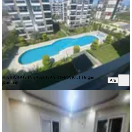
Karabağ'dan ! Vita Göksu'da Lüx
Site İçi Arakat Kiralık 3+1
Kepez, Göksu Mahallesi
3+1
·
140 m²
·
4. Kat
·
07.08.2026
42.000 ₺
KARABAĞ İNŞAAT GAYRİMENKUL
Doğan Karabağ
Ara
KARABAĞ İNŞAAT GAYRİMENKUL
Doğan
Ara
Karabağ
YENİ
Full Yeni Eşyalı Tramvay Yanı
Asansörlü 2+1 Katta
Kepez, Demirel Mahallesi
2+1
·
100 m²
·
2. Kat
·
07.08.2026