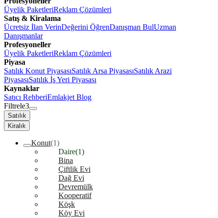
Profesyoneller
Üyelik Paketleri
Reklam Çözümleri
Satış & Kiralama
Ücretsiz İlan Verin
Değerini Öğren
Danışman Bul
Uzman
Danışmanlar
Profesyoneller
Üyelik Paketleri
Reklam Çözümleri
Piyasa
Satılık Konut Piyasası
Satılık Arsa Piyasası
Satılık Arazi
Piyasası
Satılık İş Yeri Piyasası
Kaynaklar
Satıcı Rehberi
Emlakjet Blog
Filtrele
3
Satılık
Kiralık
Konut
(1)
Daire
(1)
Bina
Çiftlik Evi
Dağ Evi
Devremülk
Kooperatif
Köşk
Köy Evi