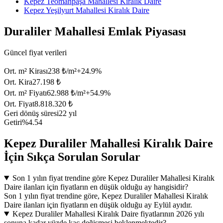
Kepez Teomanpaşa Mahallesi Kiralık Daire
Kepez Yeşilyurt Mahallesi Kiralık Daire
Duraliler Mahallesi Emlak Piyasası
Güncel fiyat verileri
Ort. m² Kirası
238 ₺/m²
+
24.9
%
Ort. Kira
27.198 ₺
Ort. m² Fiyatı
62.988 ₺/m²
+
54.9
%
Ort. Fiyat
8.818.320 ₺
Geri dönüş süresi
22 yıl
Getiri
%4.54
Kepez Duraliler Mahallesi Kiralık Daire
İçin Sıkça Sorulan Sorular
Son 1 yılın fiyat trendine göre Kepez Duraliler Mahallesi Kiralık
Daire ilanları için fiyatların en düşük olduğu ay hangisidir?
Son 1 yılın fiyat trendine göre, Kepez Duraliler Mahallesi Kiralık
Daire ilanları için fiyatların en düşük olduğu ay Eylül ayıdır.
Kepez Duraliler Mahallesi Kiralık Daire fiyatlarının 2026 yılı
sonuna kadar yüzde kaç değişmesi beklenmektedir?