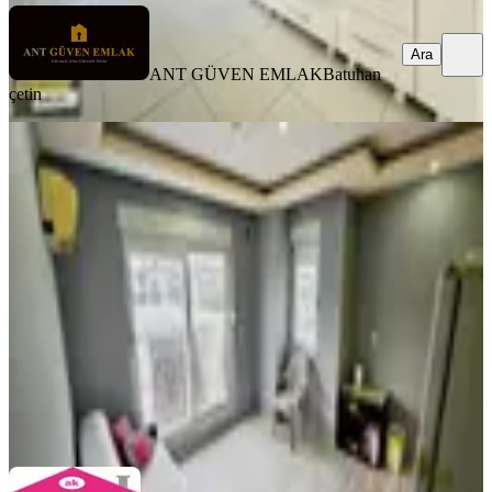
Ara
ANT GÜVEN EMLAK
Batuhan
çetin
YENİ
A K Mutludan Kültürde Eşyalı
Stüdyo Daire 1+1
Kepez, Kültür Mahallesi
1+1
·
40 m²
·
3. Kat
·
07.08.2026
20.000 ₺
AK MUTLU EMLAK
Mutlu İnanoğlu
Ara