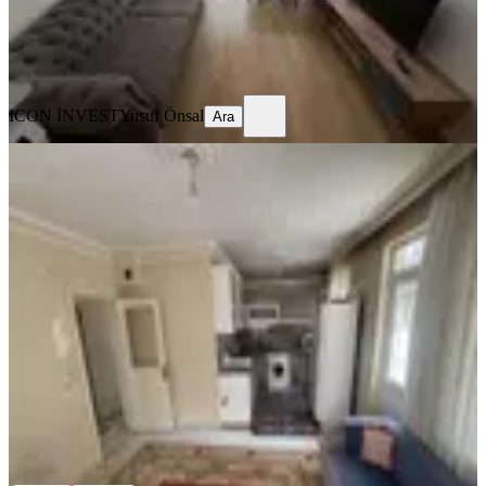
ICON İNVEST
Yusuf Önsal
Ara
ICON İNVEST
Yusuf Önsal
Ara
YENİ
A K Mutludan Depozitosuz Kültürde
Eşyalı Giriş Kat 2+1 Daire
Kepez, Kültür Mahallesi
2+1
·
80 m²
·
Düz Giriş (Zemin)
·
06.08.2026
20.000 ₺
AK MUTLU EMLAK
Mutlu İnanoğlu
Ara