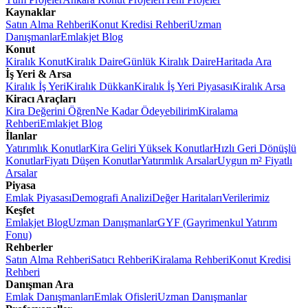
Kaynaklar
Satın Alma Rehberi
Konut Kredisi Rehberi
Uzman
Danışmanlar
Emlakjet Blog
Konut
Kiralık Konut
Kiralık Daire
Günlük Kiralık Daire
Haritada Ara
İş Yeri & Arsa
Kiralık İş Yeri
Kiralık Dükkan
Kiralık İş Yeri Piyasası
Kiralık Arsa
Kiracı Araçları
Kira Değerini Öğren
Ne Kadar Ödeyebilirim
Kiralama
Rehberi
Emlakjet Blog
İlanlar
Yatırımlık Konutlar
Kira Geliri Yüksek Konutlar
Hızlı Geri Dönüşlü
Konutlar
Fiyatı Düşen Konutlar
Yatırımlık Arsalar
Uygun m² Fiyatlı
Arsalar
Piyasa
Emlak Piyasası
Demografi Analizi
Değer Haritaları
Verilerimiz
Keşfet
Emlakjet Blog
Uzman Danışmanlar
GYF (Gayrimenkul Yatırım
Fonu)
Rehberler
Satın Alma Rehberi
Satıcı Rehberi
Kiralama Rehberi
Konut Kredisi
Rehberi
Danışman Ara
Emlak Danışmanları
Emlak Ofisleri
Uzman Danışmanlar