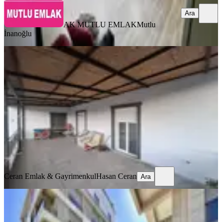
Ara
AK MUTLU EMLAK
Mutlu
İnanoğlu
YENİ
Kiralık Daire 2+1 Aktoprak Kepez
Kepez, Aktoprak Mahallesi
2+1
·
100 m²
·
1. Kat
·
06.08.2026
25.000 ₺
Ceran Emlak & Gayrimenkul
Hasan Ceran
Ara
Ceran Emlak & Gayrimenkul
Hasan Ceran
Ara
YENİ
Altınova Mah. Şen Residence'te
Kiralık 2+1 Eşyalı Lüks Daire