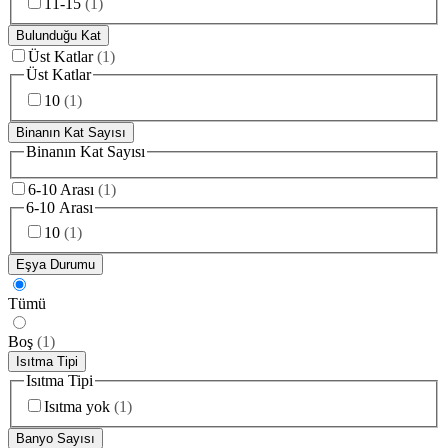
11-15
(
1
)
Bulunduğu Kat
Üst Katlar
(
1
)
Üst Katlar
10
(
1
)
Binanın Kat Sayısı
Binanın Kat Sayısı
6-10 Arası
(
1
)
6-10 Arası
10
(
1
)
Eşya Durumu
Tümü
Boş
(
1
)
Isıtma Tipi
Isıtma Tipi
Isıtma yok
(
1
)
Banyo Sayısı