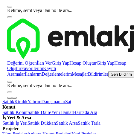
Kelime, semt veya ilan no ile ara...
Değerini Öğren
İlan Ver
Giriş Yap
Hesap Oluştur
Giriş Yap
Hesap
Oluştur
Favorilerim
Kayıtlı
Aramalar
İlanlarım
Değerlemelerim
Mesajlar
Bildirimler
Geri Bildirim
Kelime, semt veya ilan no ile ara...
Satılık
Kiralık
Yatırım
Danışmanlar
Sat
Konut
Satılık Konut
Satılık Daire
Yeni İlanlar
Haritada Ara
İş Yeri & Arsa
Satılık İş Yeri
Satılık Dükkan
Satılık Arsa
Satılık Tarla
Projeler
Tüm Projeler
Ankara Konut Projeleri
Yeni Projeler