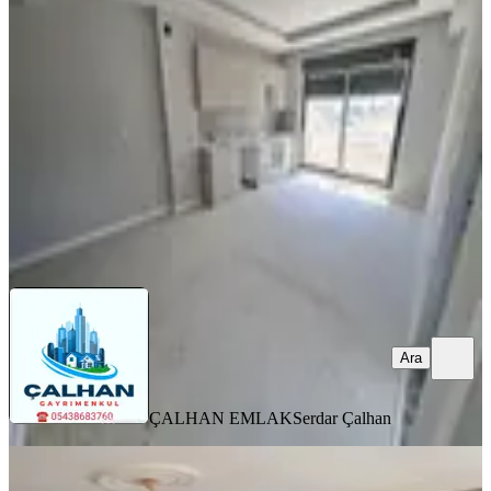
Kepez, Gazi Mahallesi
1+1
·
65 m²
·
4. Kat
·
06.08.2026
18.000 ₺
ÇALHAN EMLAK
Serdar Çalhan
Ara
Ara
ÇALHAN EMLAK
Serdar Çalhan
YENİ
Sahibinden Kaçılırmayacak Fırsat