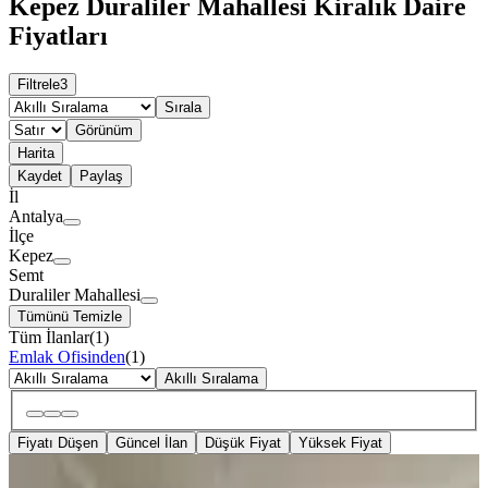
Kepez Duraliler Mahallesi Kiralık Daire
Fiyatları
Filtrele
3
Sırala
Görünüm
Harita
Kaydet
Paylaş
İl
Antalya
İlçe
Kepez
Semt
Duraliler Mahallesi
Tümünü Temizle
Tüm İlanlar
(
1
)
Emlak Ofisinden
(
1
)
Akıllı Sıralama
Fiyatı Düşen
Güncel İlan
Düşük Fiyat
Yüksek Fiyat
SİTE İÇİ
Zirve Severlere Geniş Ferah