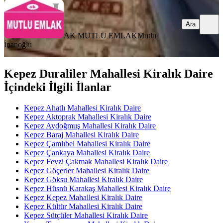
Ara
AK MUTLU EMLAK
Mutlu
İnanoğlu
Kepez Duraliler Mahallesi Kiralık Daire
İçindeki İlgili İlanlar
Kepez Ahatlı Mahallesi Kiralık Daire
Kepez Aktoprak Mahallesi Kiralık Daire
Kepez Aydoğmuş Mahallesi Kiralık Daire
Kepez Baraj Mahallesi Kiralık Daire
Kepez Çamlıbel Mahallesi Kiralık Daire
Kepez Çankaya Mahallesi Kiralık Daire
Kepez Fevzi Çakmak Mahallesi Kiralık Daire
Kepez Göçerler Mahallesi Kiralık Daire
Kepez Göksu Mahallesi Kiralık Daire
Kepez Hüsnü Karakaş Mahallesi Kiralık Daire
Kepez Kepez Mahallesi Kiralık Daire
Kepez Kültür Mahallesi Kiralık Daire
Kepez Sütçüler Mahallesi Kiralık Daire