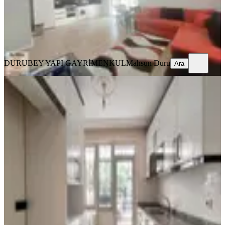
25.000 ₺
DURUBEY YAPI GAYRİMENKUL
Mahsun Duru
Ara
DURUBEY YAPI GAYRİMENKUL
Mahsun Duru
Ara
YENİ
Kanal Mahallesi'nde İçi Yenilenmiş
2+1 Kiralık Daire
Kepez, Kanal Mahallesi
2+1
·
75 m²
·
Düz Giriş (Zemin)
·
07.08.2026
22.000 ₺
Realty Primex
Bayram Sarı
Ara