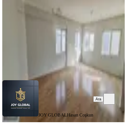
Manzaralı 3+1 En Üst Kat
Kepez, Duraliler Mahallesi
3+1
·
160 m²
·
10. Kat
·
21.06.2026
30.000 ₺
JOY GLOBAL
Hasan Coşkun
Ara
Ara
JOY GLOBAL
Hasan Coşkun