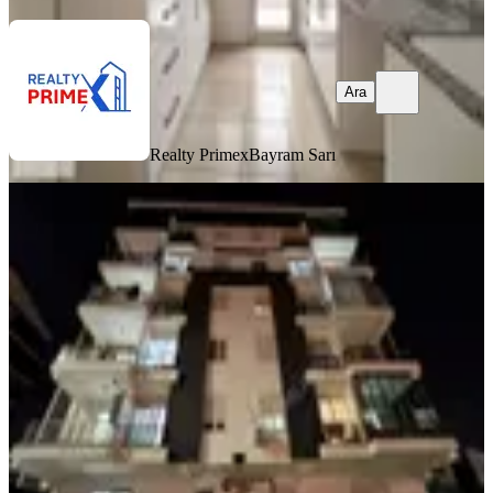
Ara
Realty Primex
Bayram Sarı
YENİ
Şehir Hastanesine Cephe Göçerler' De
3+1 Kiralık Bahçe Dubleks
Kepez, Göçerler Mahallesi
3+1
·
145 m²
·
Bahçe katı
·
07.08.2026
27.000 ₺
ANT GÜVEN EMLAK
Batuhan çetin