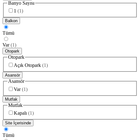
Banyo Sayısı
1
(
1
)
Balkon
Tümü
Var
(
1
)
Otopark
Otopark
Açık Otopark
(
1
)
Asansör
Asansör
Var
(
1
)
Mutfak
Mutfak
Kapalı
(
1
)
Site İçerisinde
Tümü