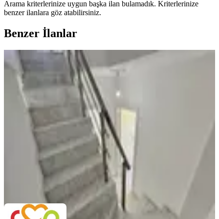
Arama kriterlerinize uygun başka ilan bulamadık.
Kriterlerinize
benzer ilanlara göz atabilirsiniz.
Benzer İlanlar
YENİ
Ayanoğlu Mahallesi Tramvay Yakın
Kiralık
Kepez, Ayanoğlu Mahallesi
4+1
·
160 m²
·
2. Kat
·
07.08.2026
38.000 ₺
EMLAK AŞKI
Ali Demir
Ara