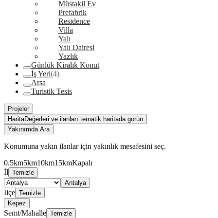
Müstakil Ev
Prefabrik
Residence
Villa
Yalı
Yalı Dairesi
Yazlık
Günlük Kiralık Konut
İş Yeri
(4)
Arsa
Turistik Tesis
Projeler
Harita
Değerleri ve ilanları tematik haritada görün
Yakınımda Ara
Konumuna yakın ilanlar için yakınlık mesafesini seç.
0.5km
5km
10km
15km
Kapalı
İl
Temizle
Antalya
İlçe
Temizle
Kepez
Semt/Mahalle
Temizle