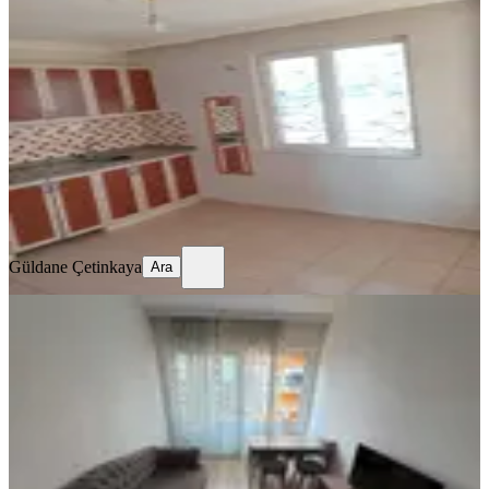
Kiralık 1+1 Aktoprak Mahallesi
Kepez, Aktoprak Mahallesi
1+1
·
65 m²
·
Yüksek giriş
·
06.08.2026
14.999 ₺
Güldane Çetinkaya
Ara
Güldane Çetinkaya
Ara
YENİ
Kepezde Ekpa Sitesin De Eşyalı 1+1
Kiralık Daire
Kepez, Güneş Mahallesi
1+1
·
60 m²
·
3. Kat
·
06.08.2026
25.000 ₺