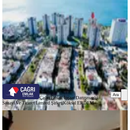
Manzaralı Mobilyalı Daire
Muratpaşa, Şirinyalı Mahallesi
4+1
·
220 m²
·
8. Kat
·
07.08.2026
175.000 ₺
Çağrı Emlak İnşaat Danışmanlık Sanayi Ve Ticaret Limited
Şirketi
Köksal ERDEM
Ara
Ara
Çağrı Emlak İnşaat Danışmanlık
Sanayi Ve Ticaret Limited Şirketi
Köksal ERDEM
YENİ
Gençlik Mah Işıklarda Arakat 2+1
Temiz Eşyalı Kiralık Daire