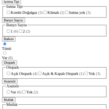
Isıtma Tipi
Isıtma Tipi
Kombi Doğalgaz
(
3
)
Klimalı
(
2
)
Isıtma yok
(
3
)
Banyo Sayısı
Banyo Sayısı
1
(
6
)
2
(
2
)
Balkon
Tümü
Var
(
8
)
Otopark
Otopark
Açık Otopark
(
4
)
Açık & Kapalı Otopark
(
1
)
Yok
(
3
)
Asansör
Asansör
Var
(
6
)
Yok
(
2
)
Mutfak
Mutfak