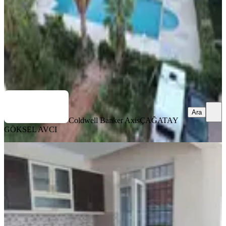
40.000 ₺
Coldwell Banker Axis
ÇAĞATAY GÖKSEL AVCI
Ara
Ara
Coldwell Banker Axis
ÇAĞATAY
GÖKSEL AVCI
YENİ
Deniz Mah Kiralık Daire
Muratpaşa, Deniz Mahallesi
3+1
·
110 m²
·
1. Kat
·
07.08.2026
30.000 ₺