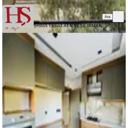
Ara
Şentürk Emlak
EREN YEŞİLIRMAK
SIFIR BİNA
Sıfır Binada Kombili Ebeveyn
Banyolu Ayrı Mutfaklı 2+1 Daire
Muratpaşa, Kızılarık Mahallesi
2+1
·
90 m²
·
2. Kat
·
03.08.2026
32.000 ₺
EMLAK MARKETİ GAYRİMENKUL TURİZM TİCARET
LİMİTED ŞİRKETİ
NUR KESER
Ara