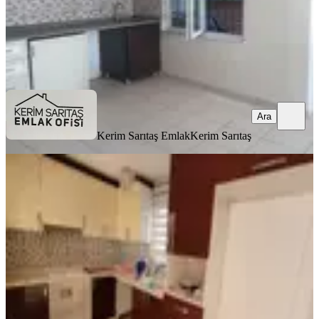
Kerim Sarıtaş Emlak
Kerim Sarıtaş
Ara
Ara
Kerim Sarıtaş Emlak
Kerim Sarıtaş
YENİ
Güllük Caddesine Yakın 3+1 Kiralık
Daire
Muratpaşa, Deniz Mahallesi
3+1
·
130 m²
·
4. Kat
·
07.08.2026
28.000 ₺
GÖREN GAYRİMENKUL
Beril Çınlar