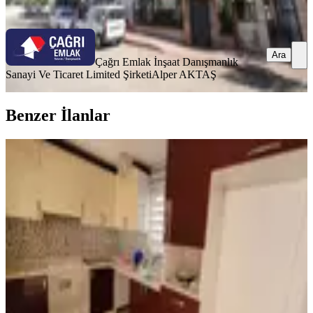
Ara
Ara
Çağrı Emlak İnşaat Danışmanlık
Sanayi Ve Ticaret Limited Şirketi
Alper AKTAŞ
Benzer İlanlar
YENİ
Güllük Caddesine Yakın 3+1 Kiralık
Daire
Muratpaşa, Deniz Mahallesi
3+1
·
130 m²
·
4. Kat
·
09.08.2026
28.000 ₺
GÖREN GAYRİMENKUL
Beril Çınlar