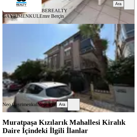
Ara
BEREALTY
GAYRİMENKUL
Emre Berçin
YENİ
Fener'de Kiralık 2+1 Daire
Muratpaşa, Fener Mahallesi
2+1
·
80 m²
·
1. Kat
·
06.08.2026
40.000 ₺
Neo Gayrimenkul
Neşe İçen
Ara
Neo Gayrimenkul
Neşe İçen
Ara
Muratpaşa Kızılarık Mahallesi Kiralık
Daire İçindeki İlgili İlanlar