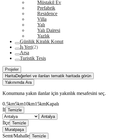
Müstakil Ev
Prefabrik
Residence
Villa
Yalı
Yalı Dairesi
Yazlık
Günlük Kiralık Konut
İş Yeri
(2)
Arsa
Turistik Tesis
Projeler
Harita
Değerleri ve ilanları tematik haritada görün
Yakınımda Ara
Konumuna yakın ilanlar için yakınlık mesafesini seç.
0.5km
5km
10km
15km
Kapalı
İl
Temizle
Antalya
İlçe
Temizle
Muratpaşa
Semt/Mahalle
Temizle