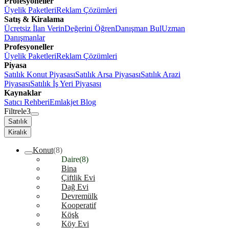
Profesyoneller
Üyelik Paketleri
Reklam Çözümleri
Satış & Kiralama
Ücretsiz İlan Verin
Değerini Öğren
Danışman Bul
Uzman
Danışmanlar
Profesyoneller
Üyelik Paketleri
Reklam Çözümleri
Piyasa
Satılık Konut Piyasası
Satılık Arsa Piyasası
Satılık Arazi
Piyasası
Satılık İş Yeri Piyasası
Kaynaklar
Satıcı Rehberi
Emlakjet Blog
Filtrele
3
Satılık
Kiralık
Konut
(8)
Daire
(8)
Bina
Çiftlik Evi
Dağ Evi
Devremülk
Kooperatif
Köşk
Köy Evi