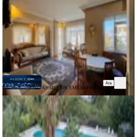
Muratpaşa, Gençlik Mahallesi
2+1
·
100 m²
·
3. Kat
·
07.08.2026
33.000 ₺
AHMET OK EMLAK
Ferit Ok
Ara
Ara
AHMET OK EMLAK
Ferit Ok
YENİ
Güzeloba'da Orman Ve Deniz
Manzaralı, Havuzlu Sitede Eşyalı 2+1
Muratpaşa, Güzeloba Mahallesi
2+1
·
80 m²
·
3. Kat
·
07.08.2026