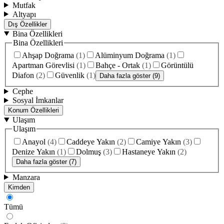
Mutfak
Altyapı
Dış Özellikler
Bina Özellikleri
Bina Özellikleri
Ahşap Doğrama
(
1
)
Alüminyum Doğrama
(
1
)
Apartman Görevlisi
(
1
)
Bahçe - Ortak
(
1
)
Görüntülü
Diafon
(
2
)
Güvenlik
(
1
)
Daha fazla göster (9)
Cephe
Sosyal İmkanlar
Konum Özellikleri
Ulaşım
Ulaşım
Anayol
(
4
)
Caddeye Yakın
(
2
)
Camiye Yakın
(
3
)
Denize Yakın
(
1
)
Dolmuş
(
3
)
Hastaneye Yakın
(
2
)
Daha fazla göster (7)
Manzara
Kimden
Tümü