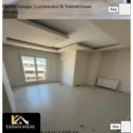
Osman Sarıağaç Gayrimenkul & Yatırım
Osman
Ara
Sarıağaç
SİTE İÇİ
Kızılarık’ta 3 + 1 Doğalgazlı Kıralık
Daıre
Muratpaşa, Kızılarık Mahallesi
3+1
·
130 m²
·
4. Kat
·
21.07.2026
38.000 ₺
KARACA EMLAK ANTALYA
Erkan YÜCEL
Ara
Ara
KARACA EMLAK