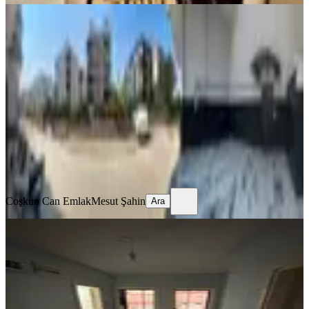
BALKONLU
Kızılarık Mahallesi Kiralık Daire Site
İçerisinde
Muratpaşa, Kızılarık Mahallesi
2+1
·
110 m²
·
3. Kat
·
04.07.2026
25.000 ₺
Coşkun Can Emlak
Mesut Şahin
Ara
Coşkun Can Emlak
Mesut Şahin
Ara
MANZARALI
Kiralık Daire Kızılarık 2+1
Muratpaşa, Kızılarık Mahallesi
2+1
·
100 m²
·
4. Kat
·
14.06.2026