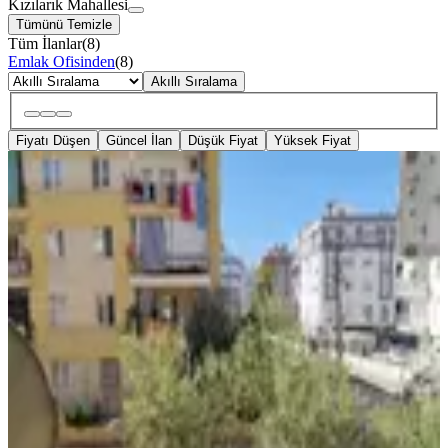
Kızılarık Mahallesi
Tümünü Temizle
Tüm İlanlar
(
8
)
Emlak Ofisinden
(
8
)
Akıllı Sıralama
Fiyatı Düşen
Güncel İlan
Düşük Fiyat
Yüksek Fiyat
YENİ
Kızılarık Mah. 1 .kat 3+1 Ayrı Mutfak
Kiralık Daire
Muratpaşa, Kızılarık Mahallesi
3+1
·
140 m²
·
1. Kat
·
06.08.2026
30.000 ₺
Şentürk Emlak
EREN YEŞİLIRMAK
Ara