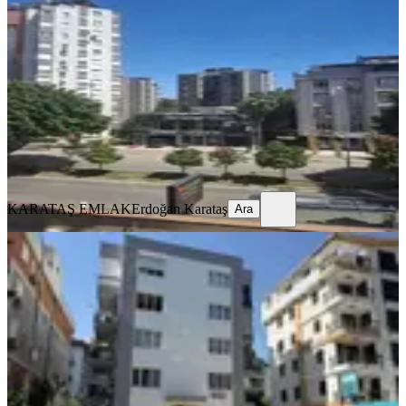
Muratpaşa, Meydankavağı Mahallesi
3+1
·
175 m²
·
2. Kat
·
07.08.2026
50.000 ₺
KARATAŞ EMLAK
Erdoğan Karataş
Ara
KARATAŞ EMLAK
Erdoğan Karataş
Ara
YENİ
Meydankavağında Geniş 2+1 Kiralık
Daire Ayrı Mutfak Doğalgazlı
Muratpaşa, Meydankavağı Mahallesi
2+1
·
100 m²
·
1. Kat
·
07.08.2026
32.000 ₺