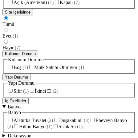
Açık (Amerikan)
(
1
)
Kapalı
(
7
)
Site İçerisinde
Tümü
Evet
(
1
)
Hayır
(
7
)
Kullanım Durumu
Kullanım Durumu
Boş
(
7
)
Mülk Sahibi Oturuyor
(
1
)
Yapı Durumu
Yapı Durumu
Sıfır
(
1
)
İkinci El
(
2
)
İç Özellikler
Banyo
Banyo
Alaturka Tuvalet
(
2
)
Duşakabinli
(
3
)
Ebeveyn Banyo
(
2
)
Hilton Banyo
(
1
)
Sıcak Su
(
1
)
Dekorasyon