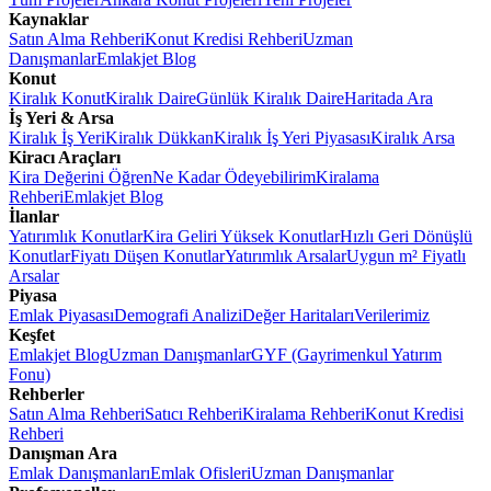
Kaynaklar
Satın Alma Rehberi
Konut Kredisi Rehberi
Uzman
Danışmanlar
Emlakjet Blog
Konut
Kiralık Konut
Kiralık Daire
Günlük Kiralık Daire
Haritada Ara
İş Yeri & Arsa
Kiralık İş Yeri
Kiralık Dükkan
Kiralık İş Yeri Piyasası
Kiralık Arsa
Kiracı Araçları
Kira Değerini Öğren
Ne Kadar Ödeyebilirim
Kiralama
Rehberi
Emlakjet Blog
İlanlar
Yatırımlık Konutlar
Kira Geliri Yüksek Konutlar
Hızlı Geri Dönüşlü
Konutlar
Fiyatı Düşen Konutlar
Yatırımlık Arsalar
Uygun m² Fiyatlı
Arsalar
Piyasa
Emlak Piyasası
Demografi Analizi
Değer Haritaları
Verilerimiz
Keşfet
Emlakjet Blog
Uzman Danışmanlar
GYF (Gayrimenkul Yatırım
Fonu)
Rehberler
Satın Alma Rehberi
Satıcı Rehberi
Kiralama Rehberi
Konut Kredisi
Rehberi
Danışman Ara
Emlak Danışmanları
Emlak Ofisleri
Uzman Danışmanlar