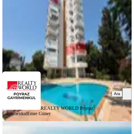
Muratpaşa, Güzeloba Mahallesi
1+1
·
70 m²
·
2. Kat
·
08.08.2026
32.000 ₺
REALTY WORLD Poyraz Gayrimenkul
​Emre Güner
Ara
Ara
REALTY WORLD Poyraz
Gayrimenkul
​Emre Güner
YENİ
Çağrı Emlak'tan Hacı Çalık Sit. Deniz