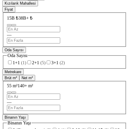
Kızılarık Mahallesi
Fiyat
15B ₺
38B+ ₺
—
Oda Sayısı
Oda Sayısı
1+1
(
1
)
2+1
(
5
)
3+1
(
2
)
Metrekare
Brüt m²
Net m²
55 m²
140+ m²
—
Binanın Yaşı
Binanın Yaşı