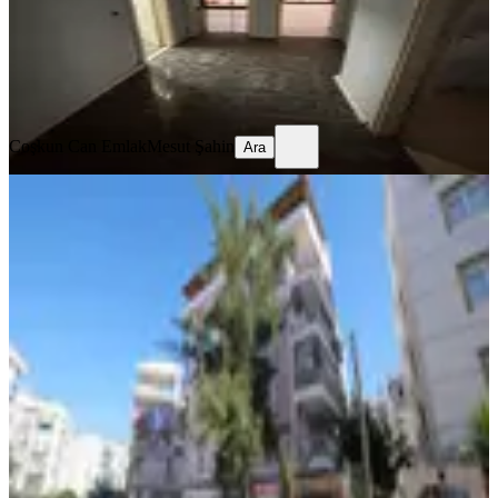
15.000 ₺
Coşkun Can Emlak
Mesut Şahin
Ara
Coşkun Can Emlak
Mesut Şahin
Ara
BALKONLU
Çağrı Emlak'tan Kızılarık Mah.
Bakımlı 2+1 Yüksek Giriş Daire
Muratpaşa, Kızılarık Mahallesi
2+1
·
90 m²
·
Yüksek giriş
·
23.02.2026
30.000 ₺
Çağrı Emlak İnşaat Danışmanlık Sanayi Ve Ticaret Limited
Şirketi
Alper AKTAŞ