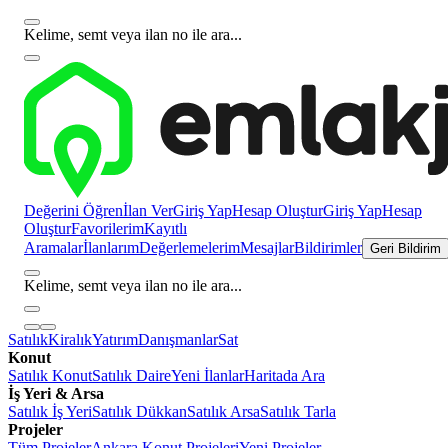
Kelime, semt veya ilan no ile ara...
Değerini Öğren
İlan Ver
Giriş Yap
Hesap Oluştur
Giriş Yap
Hesap
Oluştur
Favorilerim
Kayıtlı
Aramalar
İlanlarım
Değerlemelerim
Mesajlar
Bildirimler
Geri Bildirim
Kelime, semt veya ilan no ile ara...
Satılık
Kiralık
Yatırım
Danışmanlar
Sat
Konut
Satılık Konut
Satılık Daire
Yeni İlanlar
Haritada Ara
İş Yeri & Arsa
Satılık İş Yeri
Satılık Dükkan
Satılık Arsa
Satılık Tarla
Projeler
Tüm Projeler
Ankara Konut Projeleri
Yeni Projeler