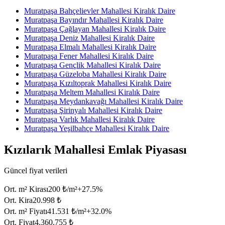
Muratpaşa Bahçelievler Mahallesi Kiralık Daire
Muratpaşa Bayındır Mahallesi Kiralık Daire
Muratpaşa Çağlayan Mahallesi Kiralık Daire
Muratpaşa Deniz Mahallesi Kiralık Daire
Muratpaşa Elmalı Mahallesi Kiralık Daire
Muratpaşa Fener Mahallesi Kiralık Daire
Muratpaşa Gençlik Mahallesi Kiralık Daire
Muratpaşa Güzeloba Mahallesi Kiralık Daire
Muratpaşa Kızıltoprak Mahallesi Kiralık Daire
Muratpaşa Meltem Mahallesi Kiralık Daire
Muratpaşa Meydankavağı Mahallesi Kiralık Daire
Muratpaşa Şirinyalı Mahallesi Kiralık Daire
Muratpaşa Varlık Mahallesi Kiralık Daire
Muratpaşa Yeşilbahçe Mahallesi Kiralık Daire
Kızılarık Mahallesi Emlak Piyasası
Güncel fiyat verileri
Ort. m² Kirası
200 ₺/m²
+
27.5
%
Ort. Kira
20.998 ₺
Ort. m² Fiyatı
41.531 ₺/m²
+
32.0
%
Ort. Fiyat
4.360.755 ₺