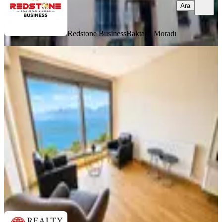
Ara
Redstone Business
Baktash Moradı
YENİ
Komple Deniz Manzaralı Sıfır Bina
Eşyalı 3+1 Daire
Muratpaşa, Gençlik Mahallesi
3+1
·
190 m²
·
4. Kat
·
07.08.2026
175.000 ₺
REALTY WORLD SIRADIŞI GAYRİMENKUL
DERYA
ÜRKMEZ
Ara