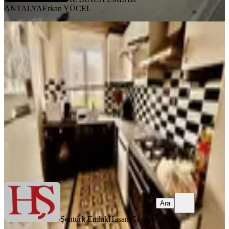
ANTALYA
Erkan YÜCEL
BALKONLU
Antalya Muratpaşa Kızılarık
Mahallesind Boş Daire
Muratpaşa, Kızılarık Mahallesi
2+1
·
90 m²
·
2. Kat
·
18.07.2026
30.000 ₺
Şentürk Emlak
Hasan Coşgun
Ara
Ara
Şentürk Emlak
Hasan Coşgun