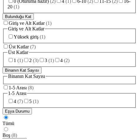
0 (Oturuma hazır)
(
2
)
4
(
1
)
6-10
(
2
)
11-15
(
2
)
16-
20
(
1
)
Bulunduğu Kat
Giriş ve Alt Katlar
(
1
)
Giriş ve Alt Katlar
Yüksek giriş
(
1
)
Üst Katlar
(
7
)
Üst Katlar
1
(
1
)
2
(
3
)
3
(
1
)
4
(
2
)
Binanın Kat Sayısı
Binanın Kat Sayısı
1-5 Arası
(
8
)
1-5 Arası
4
(
7
)
5
(
1
)
Eşya Durumu
Tümü
Boş
(
8
)