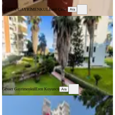
Ara
GÖREN GAYRİMENKUL
Beril Çınlar
Ara
YENİ
Denize Sıfır Özel Plajlı Güvenlik
Sit.içinde Kiralık 3+1 Daire
Muratpaşa, Fener Mahallesi
3+1
·
185 m²
·
1. Kat
·
08.08.2026
100.000 ₺
Gesser Gayrimenkul
Eren Koyuncu
Ara
Gesser Gayrimenkul
Eren Koyuncu
Ara
YENİ
Poyraz'dan Güzeloba Mah.de 1+1 55
M2 Eşyalı Kiralık Daire