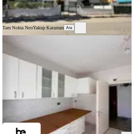
Tam Nokta Neo
Yakup Karaman
Ara
Tam Nokta Neo
Yakup Karaman
Ara
YENİ
Gençlik Mah 3+1 Katta
Muratpaşa, Gençlik Mahallesi
3+1
·
135 m²
·
1. Kat
·
06.08.2026
30.000 ₺
BEREALTY GAYRİMENKUL
Emre Berçin
Ara