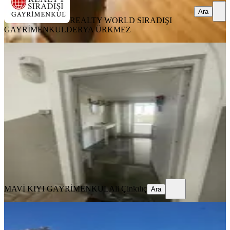
Ara
REALTY WORLD SIRADIŞI
GAYRİMENKUL
DERYA ÜRKMEZ
YENİ
Muratpaşa Memurevlerı Mahallesi
2+1 Eşyalı Kiralık
Muratpaşa, Memurevleri Mahallesi
2+1
·
150 m²
·
5. Kat
·
07.08.2026
35.000 ₺
MAVİ KIYI GAYRİMENKUL
Ali Çinkılıç
Ara
MAVİ KIYI GAYRİMENKUL
Ali Çinkılıç
Ara
YENİ
Kiralık Meydan Kavağında Daire
Güzel Konumda