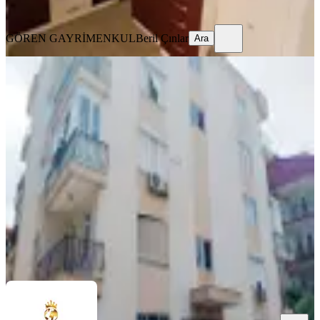
Ara
GÖREN GAYRİMENKUL
Beril Çınlar
Ara
YENİ
Çaybaşı Mah. Ayrı Mutfaklı 2+1
Merkezi Konumda Kiralık
Muratpaşa, Çaybaşı Mahallesi
2+1
·
100 m²
·
Yüksek giriş
·
07.08.2026
32.000 ₺
Redstone Business
Baktash Moradı
Ara