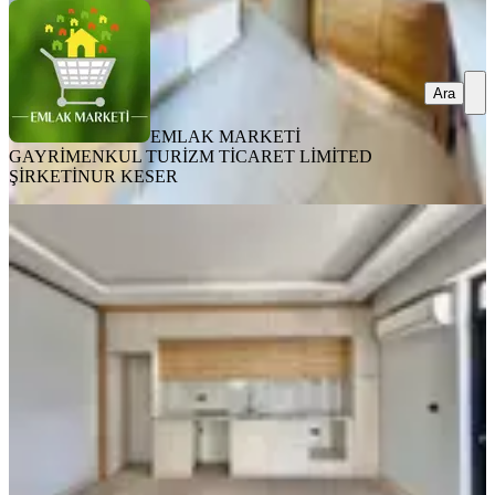
Ara
EMLAK MARKETİ
GAYRİMENKUL TURİZM TİCARET LİMİTED
ŞİRKETİ
NUR KESER
SIFIR BİNA
Kızılarık Mah Yeni Binada Geniş 1+1
Kiralık Daire
Muratpaşa, Kızılarık Mahallesi
1+1
·
55 m²
·
2. Kat
·
23.07.2026
30.000 ₺
Osman Sarıağaç Gayrimenkul & Yatırım
Osman Sarıağaç
Ara