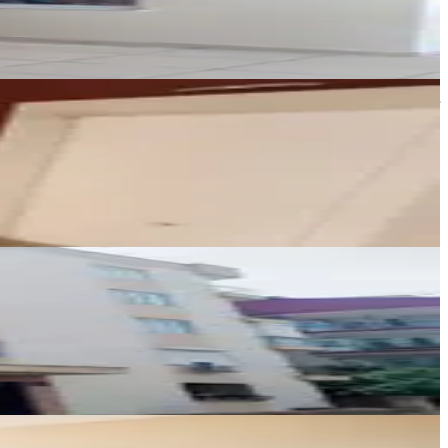
Ara
GÖREN GAYRİMENKUL
Beril Çınlar
Ara
Redstone Business
Baktash Moradı
Ara