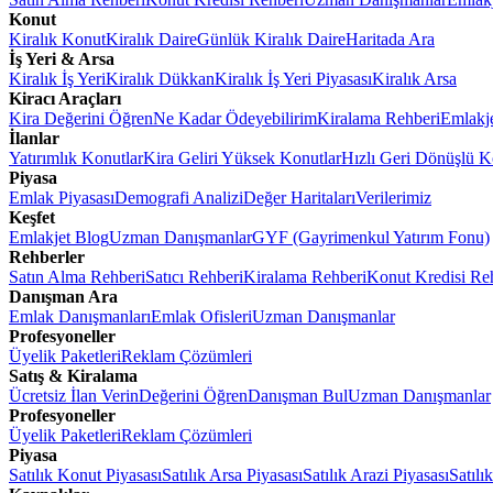
Konut
Kiralık Konut
Kiralık Daire
Günlük Kiralık Daire
Haritada Ara
İş Yeri & Arsa
Kiralık İş Yeri
Kiralık Dükkan
Kiralık İş Yeri Piyasası
Kiralık Arsa
Kiracı Araçları
Kira Değerini Öğren
Ne Kadar Ödeyebilirim
Kiralama Rehberi
Emlakj
İlanlar
Yatırımlık Konutlar
Kira Geliri Yüksek Konutlar
Hızlı Geri Dönüşlü K
Piyasa
Emlak Piyasası
Demografi Analizi
Değer Haritaları
Verilerimiz
Keşfet
Emlakjet Blog
Uzman Danışmanlar
GYF (Gayrimenkul Yatırım Fonu)
Rehberler
Satın Alma Rehberi
Satıcı Rehberi
Kiralama Rehberi
Konut Kredisi Re
Danışman Ara
Emlak Danışmanları
Emlak Ofisleri
Uzman Danışmanlar
Profesyoneller
Üyelik Paketleri
Reklam Çözümleri
Satış & Kiralama
Ücretsiz İlan Verin
Değerini Öğren
Danışman Bul
Uzman Danışmanlar
Profesyoneller
Üyelik Paketleri
Reklam Çözümleri
Piyasa
Satılık Konut Piyasası
Satılık Arsa Piyasası
Satılık Arazi Piyasası
Satılı