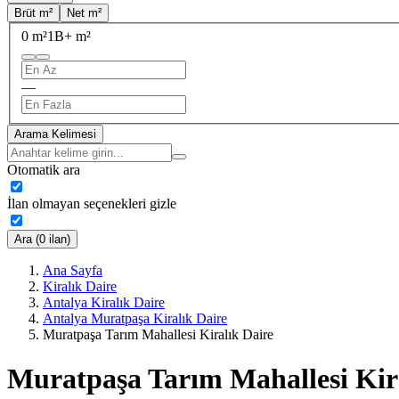
Brüt m²
Net m²
0 m²
1B+ m²
—
Arama Kelimesi
Otomatik ara
İlan olmayan seçenekleri gizle
Ara (0 ilan)
Ana Sayfa
Kiralık Daire
Antalya Kiralık Daire
Antalya Muratpaşa Kiralık Daire
Muratpaşa Tarım Mahallesi Kiralık Daire
Muratpaşa Tarım Mahallesi Kir