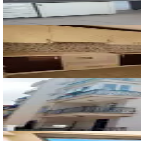
3+1
·
110 m²
·
1. Kat
·
07.08.2026
30.000 ₺
YENİ
Güllük Caddesine Yakın 3+1 Kir
Muratpaşa, Deniz Mahallesi
3+1
·
130 m²
·
4. Kat
·
07.08.2026
28.000 ₺
YENİ
Çaybaşı Mah. Ayrı Mutfaklı 2+
Muratpaşa, Çaybaşı Mahallesi
2+1
·
100 m²
·
Yüksek giriş
·
07.08.2026
32.000 ₺
YENİ
Komple Deniz Manzaralı Sıfır Bi