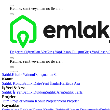
Kelime, semt veya ilan no ile ara...
Değerini Öğren
İlan Ver
Giriş Yap
Hesap Oluştur
Giriş Yap
Hesap O
Kelime, semt veya ilan no ile ara...
Satılık
Kiralık
Yatırım
Danışmanlar
Sat
Konut
Satılık Konut
Satılık Daire
Yeni İlanlar
Haritada Ara
İş Yeri & Arsa
Satılık İş Yeri
Satılık Dükkan
Satılık Arsa
Satılık Tarla
Projeler
Tüm Projeler
Ankara Konut Projeleri
Yeni Projeler
Kaynaklar
Satın Alma Rehberi
Konut Kredisi Rehberi
Uzman Danışmanlar
Emlakj