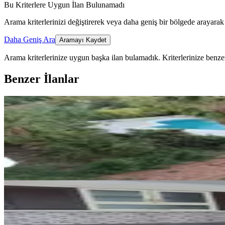
Bu Kriterlere Uygun İlan Bulunamadı
Arama kriterlerinizi değiştirerek veya daha geniş bir bölgede arayarak 
Daha Geniş Ara
Aramayı Kaydet
Arama kriterlerinize uygun başka ilan bulamadık.
Kriterlerinize benzer
Benzer İlanlar
YENİ
Güzeloba'da Orman Ve Deniz Man
Muratpaşa, Güzeloba Mahallesi
2+1
·
80 m²
·
3. Kat
·
07.08.2026
40.000 ₺
YENİ
Deniz Mah Kiralık Daire
Muratpaşa, Deniz Mahallesi