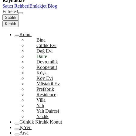
Kaynaklar
Satıcı Rehberi
Emlakjet Blog
Filtrele
3
Satılık
Kiralık
Konut
Bina
Çiftlik Evi
Dağ Evi
Daire
Devremülk
Kooperatif
Köşk
Köy Evi
Müstakil Ev
Prefabrik
Residence
Villa
Yalı
Yalı Dairesi
Yazlık
Günlük Kiralık Konut
İş Yeri
Arsa