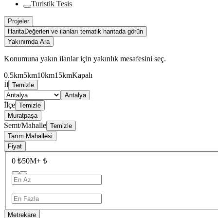
Turistik Tesis
Projeler
Harita
Değerleri ve ilanları tematik haritada görün
Yakınımda Ara
Konumuna yakın ilanlar için yakınlık mesafesini seç.
0.5km
5km
10km
15km
Kapalı
İl
Temizle
Antalya
İlçe
Temizle
Muratpaşa
Semt/Mahalle
Temizle
Tarım Mahallesi
Fiyat
0 ₺
50M+ ₺
—
Metrekare