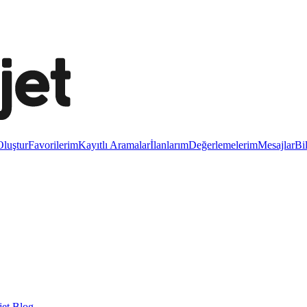
luştur
Favorilerim
Kayıtlı Aramalar
İlanlarım
Değerlemelerim
Mesajlar
Bi
et Blog