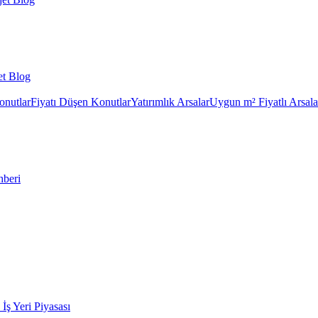
et Blog
onutlar
Fiyatı Düşen Konutlar
Yatırımlık Arsalar
Uygun m² Fiyatlı Arsala
hberi
k İş Yeri Piyasası