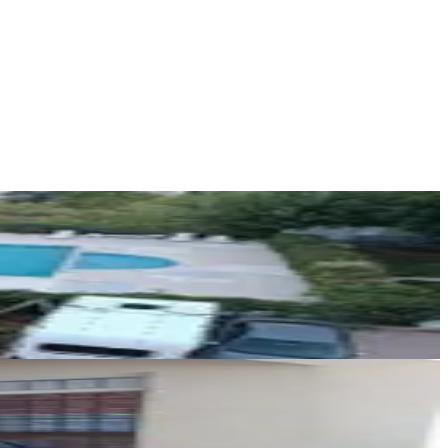
Coldwell Banker Axis
ÇAĞATAY GÖKSEL AVCI
Ara
Kerim Sarıtaş Emlak
Kerim Sarıtaş