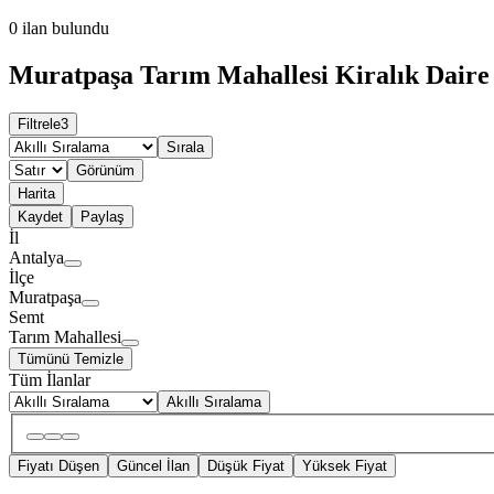
0
ilan bulundu
Muratpaşa Tarım Mahallesi Kiralık Daire 
Filtrele
3
Sırala
Görünüm
Harita
Kaydet
Paylaş
İl
Antalya
İlçe
Muratpaşa
Semt
Tarım Mahallesi
Tümünü Temizle
Tüm İlanlar
Akıllı Sıralama
Fiyatı Düşen
Güncel İlan
Düşük Fiyat
Yüksek Fiyat