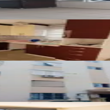
alık Daire
1 Merkezi Konumda Kiralık
na Eşyalı 3+1 Daire