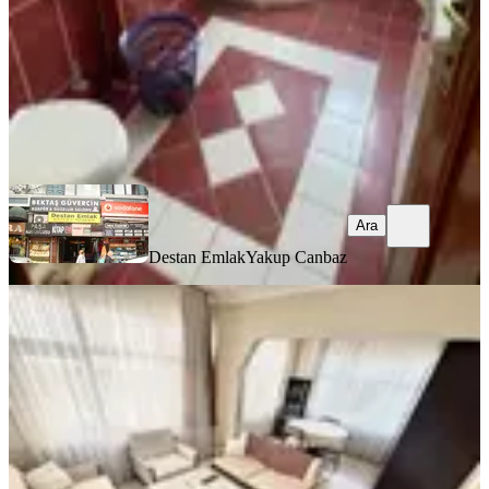
28.000 ₺
Destan Emlak
Yakup Canbaz
Ara
Ara
Destan Emlak
Yakup Canbaz
EŞYALI
Fatih Kocamustafapaşada 2+1 Eşyalı
Kiralık Daire
Fatih, Sümbül Efendi Mahallesi
2+1
·
90 m²
·
4. Kat
·
04.08.2026
37.500 ₺