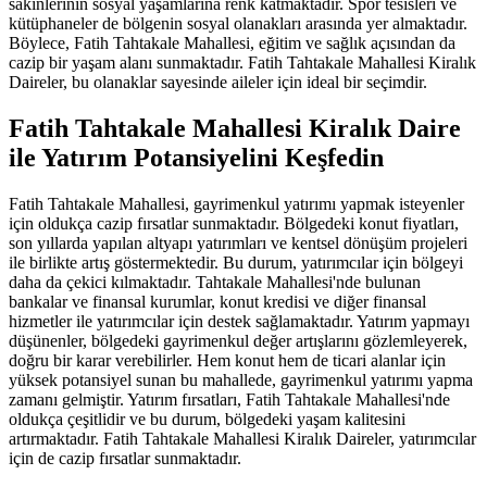
sakinlerinin sosyal yaşamlarına renk katmaktadır. Spor tesisleri ve
kütüphaneler de bölgenin sosyal olanakları arasında yer almaktadır.
Böylece, Fatih Tahtakale Mahallesi, eğitim ve sağlık açısından da
cazip bir yaşam alanı sunmaktadır. Fatih Tahtakale Mahallesi Kiralık
Daireler, bu olanaklar sayesinde aileler için ideal bir seçimdir.
Fatih Tahtakale Mahallesi Kiralık Daire
ile Yatırım Potansiyelini Keşfedin
Fatih Tahtakale Mahallesi, gayrimenkul yatırımı yapmak isteyenler
için oldukça cazip fırsatlar sunmaktadır. Bölgedeki konut fiyatları,
son yıllarda yapılan altyapı yatırımları ve kentsel dönüşüm projeleri
ile birlikte artış göstermektedir. Bu durum, yatırımcılar için bölgeyi
daha da çekici kılmaktadır. Tahtakale Mahallesi'nde bulunan
bankalar ve finansal kurumlar, konut kredisi ve diğer finansal
hizmetler ile yatırımcılar için destek sağlamaktadır. Yatırım yapmayı
düşünenler, bölgedeki gayrimenkul değer artışlarını gözlemleyerek,
doğru bir karar verebilirler. Hem konut hem de ticari alanlar için
yüksek potansiyel sunan bu mahallede, gayrimenkul yatırımı yapma
zamanı gelmiştir. Yatırım fırsatları, Fatih Tahtakale Mahallesi'nde
oldukça çeşitlidir ve bu durum, bölgedeki yaşam kalitesini
artırmaktadır. Fatih Tahtakale Mahallesi Kiralık Daireler, yatırımcılar
için de cazip fırsatlar sunmaktadır.