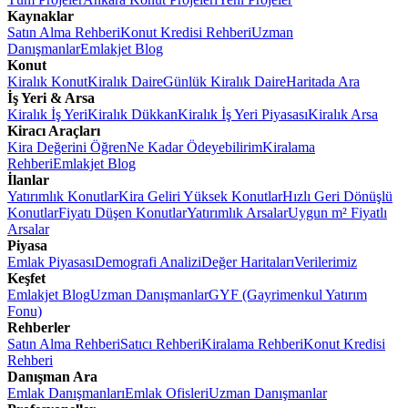
Kaynaklar
Satın Alma Rehberi
Konut Kredisi Rehberi
Uzman
Danışmanlar
Emlakjet Blog
Konut
Kiralık Konut
Kiralık Daire
Günlük Kiralık Daire
Haritada Ara
İş Yeri & Arsa
Kiralık İş Yeri
Kiralık Dükkan
Kiralık İş Yeri Piyasası
Kiralık Arsa
Kiracı Araçları
Kira Değerini Öğren
Ne Kadar Ödeyebilirim
Kiralama
Rehberi
Emlakjet Blog
İlanlar
Yatırımlık Konutlar
Kira Geliri Yüksek Konutlar
Hızlı Geri Dönüşlü
Konutlar
Fiyatı Düşen Konutlar
Yatırımlık Arsalar
Uygun m² Fiyatlı
Arsalar
Piyasa
Emlak Piyasası
Demografi Analizi
Değer Haritaları
Verilerimiz
Keşfet
Emlakjet Blog
Uzman Danışmanlar
GYF (Gayrimenkul Yatırım
Fonu)
Rehberler
Satın Alma Rehberi
Satıcı Rehberi
Kiralama Rehberi
Konut Kredisi
Rehberi
Danışman Ara
Emlak Danışmanları
Emlak Ofisleri
Uzman Danışmanlar