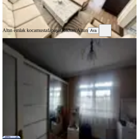
Altın emlak kocamustafapaşa
Gökhan Altun
Ara
Altın emlak kocamustafapaşa
Gökhan Altun
Ara
EŞYALI
Fatih Kocamustafapaşa Merkez De
Memura Öğrenciye Kiralık Daire
Fatih, Seyyid Ömer Mahallesi
1+1
·
70 m²
·
3. Kat
·
03.08.2026
30.000 ₺
GÜVEN EMLAK
CANAN ÇAKIR
Ara