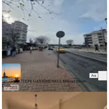
Fatih, Katip Kasım Mahallesi
2+1
·
75 m²
·
1. Kat
·
06.08.2026
55.000 ₺
7TEPE GAYRİMENKUL
Mehmet Mesut Dirlik
Ara
Ara
7TEPE GAYRİMENKUL
Mehmet Mesut
Dirlik
YENİ
Fatih Haseki' De Cadde Üzeri Ara Kat
Çok Geniş 3+1 Kiralık Daire