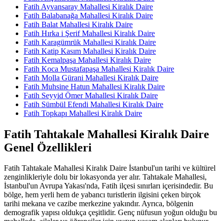
Fatih Ayvansaray Mahallesi Kiralık Daire
Fatih Balabanağa Mahallesi Kiralık Daire
Fatih Balat Mahallesi Kiralık Daire
Fatih Hırka i Şerif Mahallesi Kiralık Daire
Fatih Karagümrük Mahallesi Kiralık Daire
Fatih Katip Kasım Mahallesi Kiralık Daire
Fatih Kemalpaşa Mahallesi Kiralık Daire
Fatih Koca Mustafapaşa Mahallesi Kiralık Daire
Fatih Molla Gürani Mahallesi Kiralık Daire
Fatih Muhsine Hatun Mahallesi Kiralık Daire
Fatih Seyyid Ömer Mahallesi Kiralık Daire
Fatih Sümbül Efendi Mahallesi Kiralık Daire
Fatih Topkapı Mahallesi Kiralık Daire
Fatih Tahtakale Mahallesi Kiralık Daire
Genel Özellikleri
Fatih Tahtakale Mahallesi Kiralık Daire İstanbul'un tarihi ve kültürel
zenginlikleriyle dolu bir lokasyonda yer alır. Tahtakale Mahallesi,
İstanbul'un Avrupa Yakası'nda, Fatih ilçesi sınırları içerisindedir. Bu
bölge, hem yerli hem de yabancı turistlerin ilgisini çeken birçok
tarihi mekana ve cazibe merkezine yakındır. Ayrıca, bölgenin
demografik yapısı oldukça çeşitlidir. Genç nüfusun yoğun olduğu bu