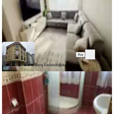
35.000 ₺
Barış Emlak
doğukan kurt
Ara
Ara
Barış Emlak
doğukan kurt
YENİ
Destan-104-k.m.paşa-sümbülefendi-
yan-sokağında-1-oda-1-salon-65m2-
yüksek-giriş-kat-kombili-açıklamay
Fatih, Sümbül Efendi Mahallesi
1+1
·
65 m²
·
Yüksek giriş
·
04.08.2026