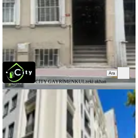
1.5+1
·
80 m²
·
Çatı Katı
·
29.07.2026
27.000 ₺
CİTY GAYRİMENKUL
zeki akhan
Ara
Ara
CİTY GAYRİMENKUL
zeki akhan
SIFIR BİNA
Fındıkzade'de Millet Caddesi
Üzerinde Kiralık Daire
Fatih, Molla Gürani Mahallesi
2+1
·
120 m²
·
Düz Giriş (Zemin)
·
29.07.2026