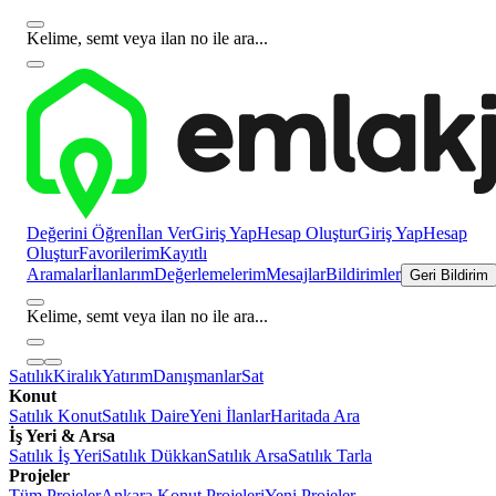
Kelime, semt veya ilan no ile ara...
Değerini Öğren
İlan Ver
Giriş Yap
Hesap Oluştur
Giriş Yap
Hesap
Oluştur
Favorilerim
Kayıtlı
Aramalar
İlanlarım
Değerlemelerim
Mesajlar
Bildirimler
Geri Bildirim
Kelime, semt veya ilan no ile ara...
Satılık
Kiralık
Yatırım
Danışmanlar
Sat
Konut
Satılık Konut
Satılık Daire
Yeni İlanlar
Haritada Ara
İş Yeri & Arsa
Satılık İş Yeri
Satılık Dükkan
Satılık Arsa
Satılık Tarla
Projeler
Tüm Projeler
Ankara Konut Projeleri
Yeni Projeler