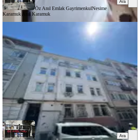
Ara
Öz Anıl Emlak Gayrimenkul
Nesime
Karamuk Anıl Karamuk
MANZARALI
Fatih Kocamustafapaşa 19 Yıllık
Binadan Eşyalı Daire
Fatih, Koca Mustafapaşa Mahallesi
1+1
·
65 m²
·
3. Kat
·
03.08.2026
35.000 ₺
Öz Anıl Emlak Gayrimenkul
Nesime Karamuk Anıl Karamuk
Ara
Ara