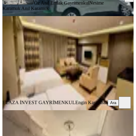
Öz Anıl Emlak Gayrimenkul
Nesime
Karamuk Anıl Karamuk
MANZARALI
Beyazıt Ve Sultanahmete Yürüme
Mesafesinde Kiralık Stüdyo Daire
Fatih, Kemalpaşa Mahallesi
Stüdyo
·
40 m²
·
3. Kat
·
02.08.2026
39.000 ₺
ELAZA İNVEST GAYRİMENKUL
Engin Karacihan
Ara
ELAZA İNVEST GAYRİMENKUL
Engin Karacihan
Ara
MANZARALI
Tarihi Yarımada'da Deniz Manzaralı,
Aydınlık Ve Ferah 2+1 Daire