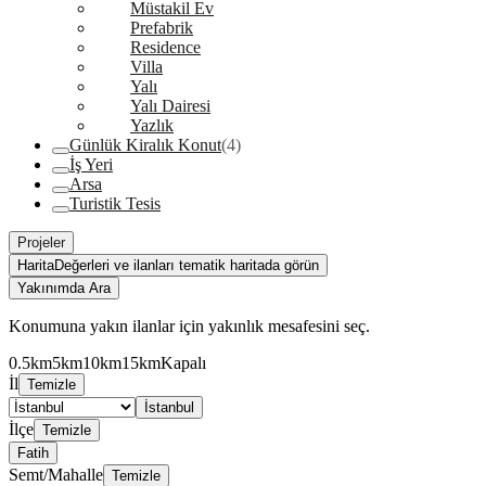
Müstakil Ev
Prefabrik
Residence
Villa
Yalı
Yalı Dairesi
Yazlık
Günlük Kiralık Konut
(4)
İş Yeri
Arsa
Turistik Tesis
Projeler
Harita
Değerleri ve ilanları tematik haritada görün
Yakınımda Ara
Konumuna yakın ilanlar için yakınlık mesafesini seç.
0.5km
5km
10km
15km
Kapalı
İl
Temizle
İstanbul
İlçe
Temizle
Fatih
Semt/Mahalle
Temizle