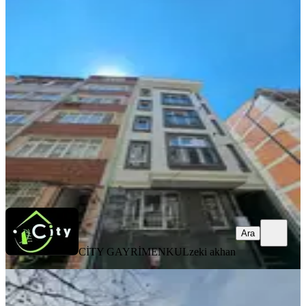
Cıty Emlaktan Yeni Binada 2+1
Kiralık
Fatih, Akşemsettin Mahallesi
2+1
·
70 m²
·
3. Kat
·
06.08.2026
65.000 ₺
CİTY GAYRİMENKUL
zeki akhan
Ara
Ara
CİTY GAYRİMENKUL
zeki akhan
YENİ
Yenikapı Marmaray Durağının
Karşısında Kiralık 2+1