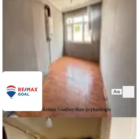
Fatih, Koca Mustafapaşa Mahallesi
2+1
·
90 m²
·
5. Kat
·
31.07.2026
35.000 ₺
Remax Goal
Seyithan Şeyhanlioglu
Ara
Ara
Remax Goal
Seyithan Şeyhanlioglu
KOMBİLİ
Çapa Millet Cad Üstü Kiralık Boş
Daire