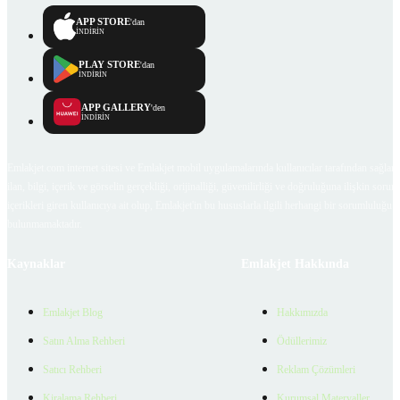
APP STORE
'dan
İNDİRİN
PLAY STORE
'dan
İNDİRİN
APP GALLERY
'den
İNDİRİN
Emlakjet.com internet sitesi ve Emlakjet mobil uygulamalarında kullanıcılar tarafından sağlana
ilan, bilgi, içerik ve görselin gerçekliği, orijinalliği, güvenilirliği ve doğruluğuna ilişkin soru
içerikleri giren kullanıcıya ait olup, Emlakjet'in bu hususlarla ilgili herhangi bir sorumluluğu
bulunmamaktadır.
Kaynaklar
Emlakjet Hakkında
Emlakjet Blog
Hakkımızda
Satın Alma Rehberi
Ödüllerimiz
Satıcı Rehberi
Reklam Çözümleri
Kiralama Rehberi
Kurumsal Materyaller