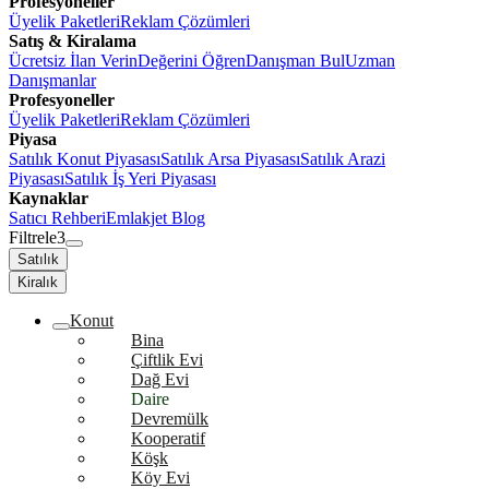
Profesyoneller
Üyelik Paketleri
Reklam Çözümleri
Satış & Kiralama
Ücretsiz İlan Verin
Değerini Öğren
Danışman Bul
Uzman
Danışmanlar
Profesyoneller
Üyelik Paketleri
Reklam Çözümleri
Piyasa
Satılık Konut Piyasası
Satılık Arsa Piyasası
Satılık Arazi
Piyasası
Satılık İş Yeri Piyasası
Kaynaklar
Satıcı Rehberi
Emlakjet Blog
Filtrele
3
Satılık
Kiralık
Konut
Bina
Çiftlik Evi
Dağ Evi
Daire
Devremülk
Kooperatif
Köşk
Köy Evi