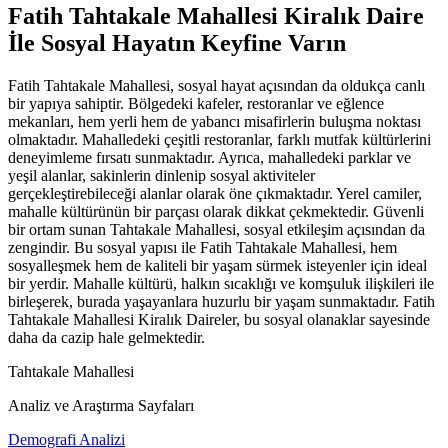
Fatih Tahtakale Mahallesi Kiralık Daire
İle Sosyal Hayatın Keyfine Varın
Fatih Tahtakale Mahallesi, sosyal hayat açısından da oldukça canlı
bir yapıya sahiptir. Bölgedeki kafeler, restoranlar ve eğlence
mekanları, hem yerli hem de yabancı misafirlerin buluşma noktası
olmaktadır. Mahalledeki çeşitli restoranlar, farklı mutfak kültürlerini
deneyimleme fırsatı sunmaktadır. Ayrıca, mahalledeki parklar ve
yeşil alanlar, sakinlerin dinlenip sosyal aktiviteler
gerçekleştirebileceği alanlar olarak öne çıkmaktadır. Yerel camiler,
mahalle kültürünün bir parçası olarak dikkat çekmektedir. Güvenli
bir ortam sunan Tahtakale Mahallesi, sosyal etkileşim açısından da
zengindir. Bu sosyal yapısı ile Fatih Tahtakale Mahallesi, hem
sosyalleşmek hem de kaliteli bir yaşam sürmek isteyenler için ideal
bir yerdir. Mahalle kültürü, halkın sıcaklığı ve komşuluk ilişkileri ile
birleşerek, burada yaşayanlara huzurlu bir yaşam sunmaktadır. Fatih
Tahtakale Mahallesi Kiralık Daireler, bu sosyal olanaklar sayesinde
daha da cazip hale gelmektedir.
Tahtakale Mahallesi
Analiz ve Araştırma Sayfaları
Demografi Analizi