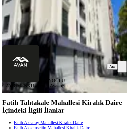
85.000 ₺
AVANOĞLU GAYRİMENKUL
Serdar Avanoğlu
Ara
Ara
AVANOĞLU
GAYRİMENKUL
Serdar Avanoğlu
Fatih Tahtakale Mahallesi Kiralık Daire
İçindeki İlgili İlanlar
Fatih Aksaray Mahallesi Kiralık Daire
Fatih Akşemsettin Mahallesi Kiralık Daire