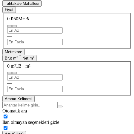
Tahtakale Mahallesi
Fiyat
0 ₺
50M+ ₺
—
Metrekare
Brüt m²
Net m²
0 m²
1B+ m²
—
Arama Kelimesi
Otomatik ara
İlan olmayan seçenekleri gizle