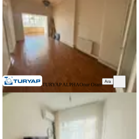
Fatih, Aksaray Mahallesi
3+1
·
130 m²
·
2. Kat
·
06.08.2026
45.000 ₺
TURYAP ALPHA
Onur Oram
Ara
Ara
TURYAP ALPHA
Onur Oram
YENİ
Haseki Tramway Durağına 1 Dakika
Yürüme Mesafesinde 2+1 Daire
Fatih, Molla Gürani Mahallesi
2+1
·
80 m²
·
1. Kat
·
06.08.2026