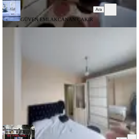
Ara
GÜVEN EMLAK
CANAN ÇAKIR
MANZARALI
Fatih Kocamustafapaşa Full Eşyalı
Daire
Fatih, Seyyid Ömer Mahallesi
1+1
·
65 m²
·
3. Kat
·
03.08.2026
30.000 ₺
Öz Anıl Emlak Gayrimenkul
Nesime Karamuk Anıl Karamuk
Ara