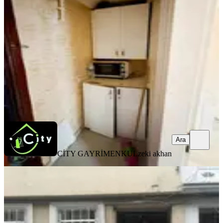
Fatih, Şehremini Mahallesi
1.5+1
·
90 m²
·
Çatı Katı
·
29.07.2026
32.000 ₺
CİTY GAYRİMENKUL
zeki akhan
Ara
Ara
CİTY GAYRİMENKUL
zeki akhan
BALKONLU
Findikzada Çukurbostan Parkın
Yanin Kiralık 1+1 En Üst Katta
Fatih, Seyyid Ömer Mahallesi