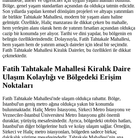
mahallede, aileler ve öğrenciler için uygun yaşam alanları bulunur.
Bölge, genel yaşam standartları açısından da oldukça tatmin edicidir.
Son yıllarda yapılan kentsel dönüşüm projeleri ve altyapı yatırımları
ile birlikte Tahtakale Mahallesi, modern bir yaşam alanı haline
gelmiştir. Özellikle, Haliç manzarası ile dikkat çeken bu mahalle,
hem yerleşim alanı olarak hem de yatırım fırsatları açısından oldukça
cazip bir konumda yer alıyor. Tarihi ve dini yapılar, bu bölgenin en
belirgin özelliklerindendir. Dolayısıyla, Fatih Tahtakale Mahallesi,
hem yaşam hem de yatırım amaçlı daireler için ideal bir seçimdir.
Fatih Tahtakale Mahallesi Kiralık Daireler, bu özellikleri ile dikkat
çekmektedir.
Fatih Tahtakale Mahallesi Kiralık Daire
Ulaşım Kolaylığı ve Bölgedeki Erişim
Noktaları
Fatih Tahtakale Mahallesi'nde ulaşım oldukça rahattır. Bölge,
İstanbul'un geniş metro ağına oldukça yakın bir konumda
bulunmaktadır. Haliç Metro İstasyonu, Sirkeci Metro İstasyonu ve
Vezneciler-İstanbul Üniversitesi Metro İstasyonu gibi önemli
duraklar, yürüyüş mesafesindedir. Ayrıca, bölgedeki otobüs hatları,
İstanbul'un diğer bölgelerine hızlı ve kolay ulaşım sağlar. Örneğin,
Sirkeci ve Haliç metro istasyonları, bölgeden sadece birkaç
dakikalık yürüme mesafesindedir. Tahtakale Mahallesi’nin ana