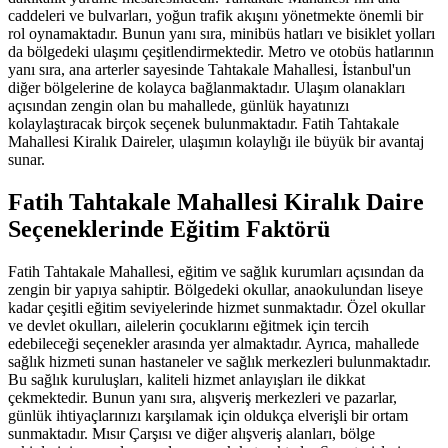
caddeleri ve bulvarları, yoğun trafik akışını yönetmekte önemli bir
rol oynamaktadır. Bunun yanı sıra, minibüs hatları ve bisiklet yolları
da bölgedeki ulaşımı çeşitlendirmektedir. Metro ve otobüs hatlarının
yanı sıra, ana arterler sayesinde Tahtakale Mahallesi, İstanbul'un
diğer bölgelerine de kolayca bağlanmaktadır. Ulaşım olanakları
açısından zengin olan bu mahallede, günlük hayatınızı
kolaylaştıracak birçok seçenek bulunmaktadır. Fatih Tahtakale
Mahallesi Kiralık Daireler, ulaşımın kolaylığı ile büyük bir avantaj
sunar.
Fatih Tahtakale Mahallesi Kiralık Daire
Seçeneklerinde Eğitim Faktörü
Fatih Tahtakale Mahallesi, eğitim ve sağlık kurumları açısından da
zengin bir yapıya sahiptir. Bölgedeki okullar, anaokulundan liseye
kadar çeşitli eğitim seviyelerinde hizmet sunmaktadır. Özel okullar
ve devlet okulları, ailelerin çocuklarını eğitmek için tercih
edebileceği seçenekler arasında yer almaktadır. Ayrıca, mahallede
sağlık hizmeti sunan hastaneler ve sağlık merkezleri bulunmaktadır.
Bu sağlık kuruluşları, kaliteli hizmet anlayışları ile dikkat
çekmektedir. Bunun yanı sıra, alışveriş merkezleri ve pazarlar,
günlük ihtiyaçlarınızı karşılamak için oldukça elverişli bir ortam
sunmaktadır. Mısır Çarşısı ve diğer alışveriş alanları, bölge