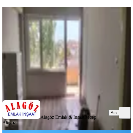
YENİ
Alagöz'den 2+1 Horhorda Kiralık
Daire
Fatih, İskenderpaşa Mahallesi
2+1
·
85 m²
·
4. Kat
·
07.08.2026
30.000 ₺
Alagöz Emlak & İnşaat
Recep Alagöz
Ara
Ara
Alagöz Emlak & İnşaat
Recep
Alagöz
YENİ