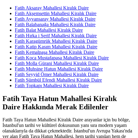
Fatih Aksaray Mahallesi Kiralık Daire
Fatih Akşemsettin Mahallesi Kiralık Daire
Fatih Ayvansaray Mahallesi Kiralık Daire
Fatih Balabanağa Mahallesi Kiralık Daire
Fatih Balat Mahallesi Kiralık Daire
Fatih Hırka i Şerif Mahallesi Kiralık Daire
Fatih Karagümrük Mahallesi Kiralık Daire
Fatih Katip Kasım Mahallesi Kiralık Daire
Fatih Kemalpaşa Mahallesi Kiralık Daire
Fatih Koca Mustafapaşa Mahallesi Kiralık Daire
Fatih Molla Gürani Mahallesi Kiralık Daire
Fatih Muhsine Hatun Mahallesi Kiralık Daire
Fatih Seyyid Ömer Mahallesi Kiralık Daire
Fatih Sümbül Efendi Mahallesi Kiralık Daire
Fatih Topkapı Mahallesi Kiralık Daire
Fatih Taya Hatun Mahallesi Kiralık
Daire Hakkında Merak Edilenler
Fatih Taya Hatun Mahallesi Kiralık Daire arayanlar için bu bölge,
İstanbul'un tarihi ve kültürel dokusunun yanı sıra modern yaşam
olanaklarıyla da dikkat çekmektedir. İstanbul'un Avrupa Yakası'nda
yer alan Fatih Taya Hatun Mahallesi, hem tarihi yapıları hem de