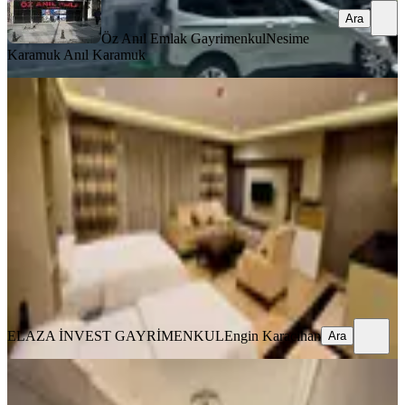
Ara
Öz Anıl Emlak Gayrimenkul
Nesime
Karamuk Anıl Karamuk
MANZARALI
Beyazıt Ve Sultanahmete Yürüme
Mesafesinde Kiralık Stüdyo Daire
Fatih, Kemalpaşa Mahallesi
Stüdyo
·
40 m²
·
3. Kat
·
02.08.2026
39.000 ₺
ELAZA İNVEST GAYRİMENKUL
Engin Karacihan
Ara
ELAZA İNVEST GAYRİMENKUL
Engin Karacihan
Ara
MANZARALI
Tarihi Yarımada'da Deniz Manzaralı,
Aydınlık Ve Ferah 2+1 Daire