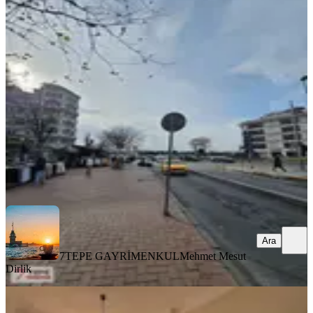
Yenikapı Marmaray Durağının
Karşısında Kiralık 2+1
Fatih, Katip Kasım Mahallesi
2+1
·
75 m²
·
1. Kat
·
06.08.2026
55.000 ₺
7TEPE GAYRİMENKUL
Mehmet Mesut Dirlik
Ara
Ara
7TEPE GAYRİMENKUL
Mehmet Mesut
Dirlik
YENİ
Fatih Haseki' De Cadde Üzeri Ara Kat