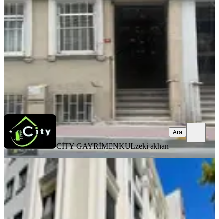
Fatih, Seyyid Ömer Mahallesi
1.5+1
·
80 m²
·
Çatı Katı
·
29.07.2026
27.000 ₺
CİTY GAYRİMENKUL
zeki akhan
Ara
Ara
CİTY GAYRİMENKUL
zeki akhan
SIFIR BİNA
Fındıkzade'de Millet Caddesi
Üzerinde Kiralık Daire
Fatih, Molla Gürani Mahallesi
2+1
·
120 m²
·
Düz Giriş (Zemin)
·
29.07.2026