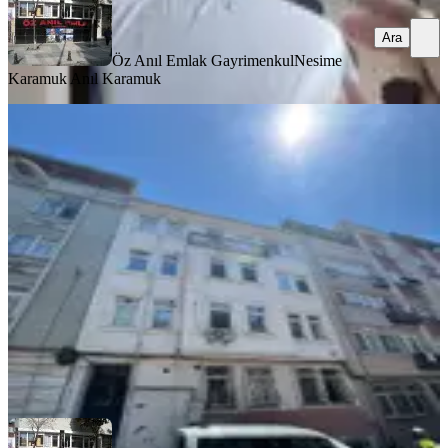
Ara
Öz Anıl Emlak Gayrimenkul
Nesime
Karamuk Anıl Karamuk
MANZARALI
Fatih Kocamustafapaşa 19 Yıllık
Binadan Eşyalı Daire
Fatih, Koca Mustafapaşa Mahallesi
1+1
·
65 m²
·
3. Kat
·
03.08.2026
35.000 ₺
Öz Anıl Emlak Gayrimenkul
Nesime Karamuk Anıl Karamuk
Ara