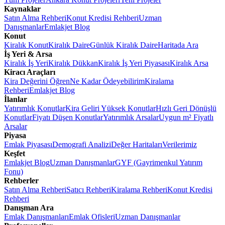
Kaynaklar
Satın Alma Rehberi
Konut Kredisi Rehberi
Uzman
Danışmanlar
Emlakjet Blog
Konut
Kiralık Konut
Kiralık Daire
Günlük Kiralık Daire
Haritada Ara
İş Yeri & Arsa
Kiralık İş Yeri
Kiralık Dükkan
Kiralık İş Yeri Piyasası
Kiralık Arsa
Kiracı Araçları
Kira Değerini Öğren
Ne Kadar Ödeyebilirim
Kiralama
Rehberi
Emlakjet Blog
İlanlar
Yatırımlık Konutlar
Kira Geliri Yüksek Konutlar
Hızlı Geri Dönüşlü
Konutlar
Fiyatı Düşen Konutlar
Yatırımlık Arsalar
Uygun m² Fiyatlı
Arsalar
Piyasa
Emlak Piyasası
Demografi Analizi
Değer Haritaları
Verilerimiz
Keşfet
Emlakjet Blog
Uzman Danışmanlar
GYF (Gayrimenkul Yatırım
Fonu)
Rehberler
Satın Alma Rehberi
Satıcı Rehberi
Kiralama Rehberi
Konut Kredisi
Rehberi
Danışman Ara
Emlak Danışmanları
Emlak Ofisleri
Uzman Danışmanlar