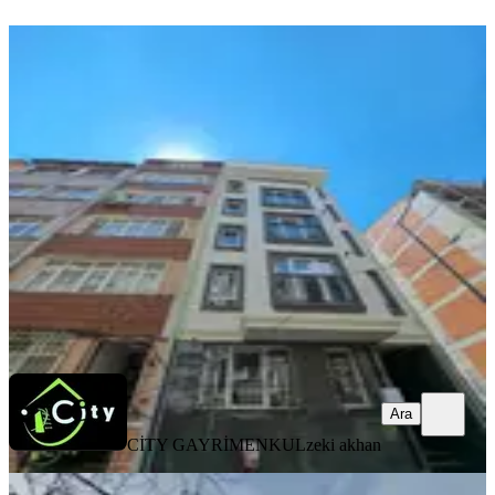
YENİ
Cıty Emlaktan Yeni Binada 2+1
Kiralık
Fatih, Akşemsettin Mahallesi
2+1
·
70 m²
·
3. Kat
·
06.08.2026
65.000 ₺
CİTY GAYRİMENKUL
zeki akhan
Ara
Ara
CİTY GAYRİMENKUL
zeki akhan
YENİ