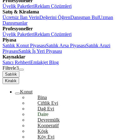
Profesyoneller
Üyelik Paketleri
Reklam Çözümleri
Satış & Kiralama
Ücretsiz İlan Verin
Değerini Öğren
Danışman Bul
Uzman
Danışmanlar
Profesyoneller
Üyelik Paketleri
Reklam Çözümleri
Piyasa
Satılık Konut Piyasası
Satılık Arsa Piyasası
Satılık Arazi
Piyasası
Satılık İş Yeri Piyasası
Kaynaklar
Satıcı Rehberi
Emlakjet Blog
Filtrele
3
Satılık
Kiralık
Konut
Bina
Çiftlik Evi
Dağ Evi
Daire
Devremülk
Kooperatif
Köşk
Köy Evi