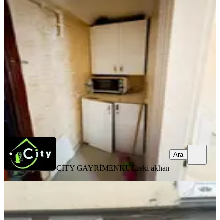
Daire
Fatih, Şehremini Mahallesi
1.5+1
·
90 m²
·
Çatı Katı
·
29.07.2026
32.000 ₺
CİTY GAYRİMENKUL
zeki akhan
Ara
Ara
CİTY GAYRİMENKUL
zeki akhan
BALKONLU
Findikzada Çukurbostan Parkın
Yanin Kiralık 1+1 En Üst Katta