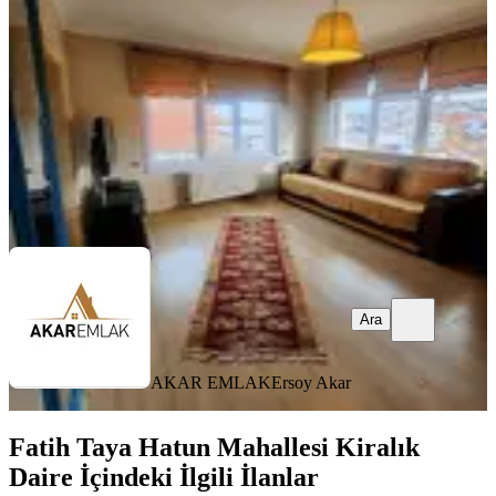
Stüdyo
·
38 m²
·
3. Kat
·
26.07.2026
28.000 ₺
AKAR EMLAK
Ersoy Akar
Ara
Ara
AKAR EMLAK
Ersoy Akar
Fatih Taya Hatun Mahallesi Kiralık
Daire İçindeki İlgili İlanlar