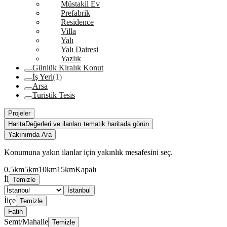
Müstakil Ev
Prefabrik
Residence
Villa
Yalı
Yalı Dairesi
Yazlık
Günlük Kiralık Konut
İş Yeri
(1)
Arsa
Turistik Tesis
Projeler
Harita
Değerleri ve ilanları tematik haritada görün
Yakınımda Ara
Konumuna yakın ilanlar için yakınlık mesafesini seç.
0.5km
5km
10km
15km
Kapalı
İl
Temizle
İstanbul
İlçe
Temizle
Fatih
Semt/Mahalle
Temizle