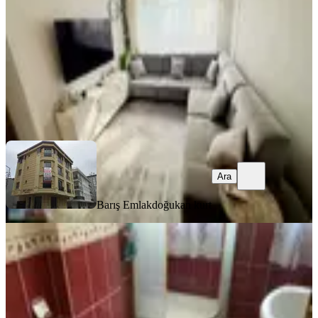
2+1
·
80 m²
·
1. Kat
·
06.08.2026
35.000 ₺
Barış Emlak
doğukan kurt
Ara
Ara
Barış Emlak
doğukan kurt
YENİ
Destan-104-k.m.paşa-sümbülefendi-
yan-sokağında-1-oda-1-salon-65m2-
yüksek-giriş-kat-kombili-açıklamay
Fatih, Sümbül Efendi Mahallesi