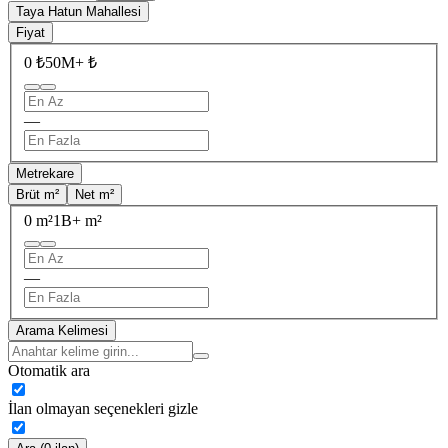
Taya Hatun Mahallesi
Fiyat
0 ₺
50M+ ₺
—
Metrekare
Brüt m²
Net m²
0 m²
1B+ m²
—
Arama Kelimesi
Otomatik ara
İlan olmayan seçenekleri gizle