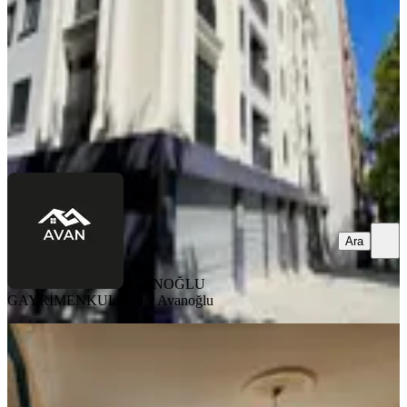
85.000 ₺
AVANOĞLU GAYRİMENKUL
Serdar Avanoğlu
Ara
Ara
AVANOĞLU
GAYRİMENKUL
Serdar Avanoğlu
KOMBİLİ
Balat'ta Eşyalı, Faturalar
Dahil,stüdyo Daire
Fatih, Ayvansaray Mahallesi