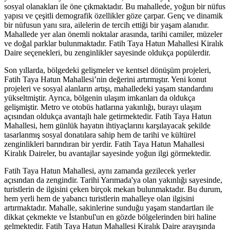
sosyal olanakları ile öne çıkmaktadır. Bu mahallede, yoğun bir nüfus
yapısı ve çeşitli demografik özellikler göze çarpar. Genç ve dinamik
bir nüfusun yanı sıra, ailelerin de tercih ettiği bir yaşam alanıdır.
Mahallede yer alan önemli noktalar arasında, tarihi camiler, müzeler
ve doğal parklar bulunmaktadır. Fatih Taya Hatun Mahallesi Kiralık
Daire seçenekleri, bu zenginlikler sayesinde oldukça popülerdir.
Son yıllarda, bölgedeki gelişmeler ve kentsel dönüşüm projeleri,
Fatih Taya Hatun Mahallesi’nin değerini artırmıştır. Yeni konut
projeleri ve sosyal alanların artışı, mahalledeki yaşam standardını
yükseltmiştir. Ayrıca, bölgenin ulaşım imkanları da oldukça
gelişmiştir. Metro ve otobüs hatlarına yakınlığı, burayı ulaşım
açısından oldukça avantajlı hale getirmektedir. Fatih Taya Hatun
Mahallesi, hem günlük hayatın ihtiyaçlarını karşılayacak şekilde
tasarlanmış sosyal donatılara sahip hem de tarihi ve kültürel
zenginlikleri barındıran bir yerdir. Fatih Taya Hatun Mahallesi
Kiralık Daireler, bu avantajlar sayesinde yoğun ilgi görmektedir.
Fatih Taya Hatun Mahallesi, aynı zamanda gezilecek yerler
açısından da zengindir. Tarihi Yarımada'ya olan yakınlığı sayesinde,
turistlerin de ilgisini çeken birçok mekan bulunmaktadır. Bu durum,
hem yerli hem de yabancı turistlerin mahalleye olan ilgisini
artırmaktadır. Mahalle, sakinlerine sunduğu yaşam standartları ile
dikkat çekmekte ve İstanbul'un en gözde bölgelerinden biri haline
gelmektedir. Fatih Taya Hatun Mahallesi Kiralık Daire arayışında