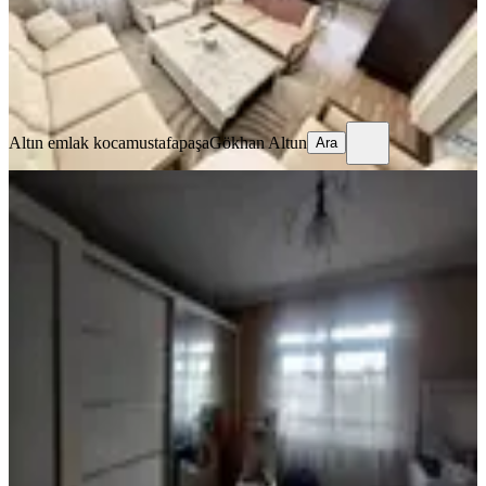
37.500 ₺
Altın emlak kocamustafapaşa
Gökhan Altun
Ara
Altın emlak kocamustafapaşa
Gökhan Altun
Ara
EŞYALI
Fatih Kocamustafapaşa Merkez De
Memura Öğrenciye Kiralık Daire
Fatih, Seyyid Ömer Mahallesi
1+1
·
70 m²
·
3. Kat
·
03.08.2026
30.000 ₺
GÜVEN EMLAK
CANAN ÇAKIR
Ara