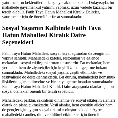
yatırımcıların beklentilerini karşılayacak niteliktedir. Dolayısıyla, bu
mahallede gayrimenkul yatırımı yapmak, uzun vadede kazançlı bir
tercih olabilir. Fatih Taya Hatun Mahallesi Kiralık Daireler,
yatırımcılar için de önemli bir fırsat sunmaktadır.
Sosyal Yaşamın Kalbinde Fatih Taya
Hatun Mahallesi Kiralık Daire
Seçenekleri
Fatih Taya Hatun Mahallesi, sosyal hayat açısından da zengin bir
yapıya sahiptir. Mahalledeki kafeler, restoranlar ve eğlence
mekanları, sosyal etkileşimi artıran unsurlardır. Bu mekanlar, hem
yerli halk hem de ziyaretçiler için keyifli zaman geçirme imkanı
sunmaktadır. Mahalledeki sosyal yaşam, çeşitli etkinlikler ve
festivallerle de desteklenmektedir. Bu durum, mahalledeki komşuluk
ilişkilerini güçlendirmekte ve bir araya gelme fırsatları sunmaktadır.
Fatih Taya Hatun Mahallesi Kiralık Daire arayışında olanlar için bu
sosyal olanaklar önemli bir tercih sebebidir.
Mahalledeki parklar, sakinlerin dinlenme ve sosyal etkileşim alanları
olarak ön plana çıkmaktadır. Yeşil alanlar, hem çocuklu aileler hem
de gençler için uygun sosyal ortamlar oluşturmaktadır. Ayrıca,
mahalledeki camiler, dini ve kültürel etkinlikler için önemli