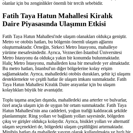
olanlar için bu zenginlikler önemli bir tercih sebebidir.
Fatih Taya Hatun Mahallesi Kiralık
Daire Piyasasında Ulaşımın Etkisi
Fatih Taya Hatun Mahallesi'nde ulaşım olanakları oldukça geniştir.
Metro ve otobüs hatları, bu bölgenin önemli ulaşım ağlarını
oluşturmaktadır. Örneğin, Sirkeci Metro İstasyonu, mahalleye
yürüme mesafesindedir. Ayrıca, Vezneciler-İstanbul Üniversitesi
Metro İstasyonu da oldukça yakın bir konumda bulunmaktadır.
Haliç Metro İstasyonu, mahalleden kısa bir mesafede yer almaktadır.
Bu metro hatları, İstanbul'un diğer bölgelerine kolay erişim
sağlamaktadır. Ayrıca, mahalledeki otobüs durakları, şehir içi ulaşımı
desteklemekte ve çeşitli hatlar ile ulaşım imkanı sunmaktadır. Fatih
Taya Hatun Mahallesi Kiralık Daire arayanlar için bu ulaşım
kolaylıkları büyük bir avantajdır.
Toplu taşıma araçları dışında, mahalledeki ana arterler ve bulvarlar,
özel araçla ulaşım için de uygun bir ortam sunmaktadır. Fatih Taya
Hatun Mahallesi'nin ana caddeleri, yoğun trafiği kaldıracak şekilde
planlanmıştır. Ring yolları ve bağlantı yolları sayesinde, bölgeden
çıkış ve girişler oldukça kolaydır. Ayrıca, bisiklet yolları ve alternatif
ulaşım seçenekleri de, bölgedeki ulaşım çeşitliliğini artırmaktadır.
Minibüs hatları da mahallede yaygın olarak kullanılmakta ve hızlı bir