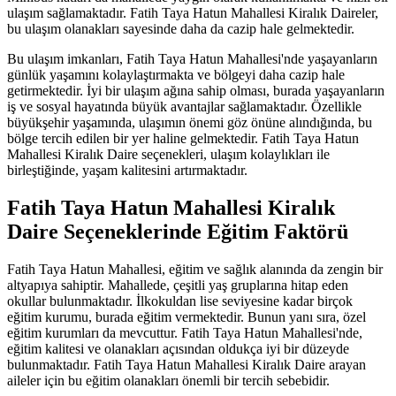
ulaşım sağlamaktadır. Fatih Taya Hatun Mahallesi Kiralık Daireler,
bu ulaşım olanakları sayesinde daha da cazip hale gelmektedir.
Bu ulaşım imkanları, Fatih Taya Hatun Mahallesi'nde yaşayanların
günlük yaşamını kolaylaştırmakta ve bölgeyi daha cazip hale
getirmektedir. İyi bir ulaşım ağına sahip olması, burada yaşayanların
iş ve sosyal hayatında büyük avantajlar sağlamaktadır. Özellikle
büyükşehir yaşamında, ulaşımın önemi göz önüne alındığında, bu
bölge tercih edilen bir yer haline gelmektedir. Fatih Taya Hatun
Mahallesi Kiralık Daire seçenekleri, ulaşım kolaylıkları ile
birleştiğinde, yaşam kalitesini artırmaktadır.
Fatih Taya Hatun Mahallesi Kiralık
Daire Seçeneklerinde Eğitim Faktörü
Fatih Taya Hatun Mahallesi, eğitim ve sağlık alanında da zengin bir
altyapıya sahiptir. Mahallede, çeşitli yaş gruplarına hitap eden
okullar bulunmaktadır. İlkokuldan lise seviyesine kadar birçok
eğitim kurumu, burada eğitim vermektedir. Bunun yanı sıra, özel
eğitim kurumları da mevcuttur. Fatih Taya Hatun Mahallesi'nde,
eğitim kalitesi ve olanakları açısından oldukça iyi bir düzeyde
bulunmaktadır. Fatih Taya Hatun Mahallesi Kiralık Daire arayan
aileler için bu eğitim olanakları önemli bir tercih sebebidir.