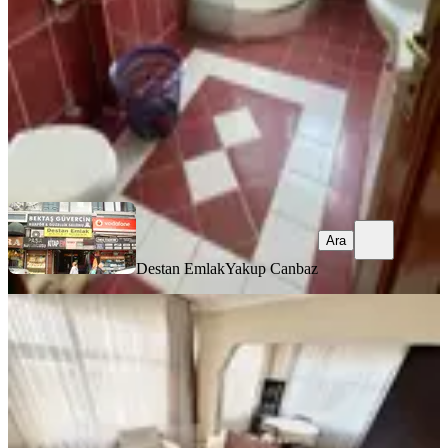
1+1
·
65 m²
·
Yüksek giriş
·
04.08.2026
28.000 ₺
Destan Emlak
Yakup Canbaz
Ara
Ara
Destan Emlak
Yakup Canbaz
YENİ
Fatih Kocamustafapaşada 2+1 Eşyalı
Kiralık Daire
Fatih, Sümbül Efendi Mahallesi
2+1
·
90 m²
·
4. Kat
·
04.08.2026