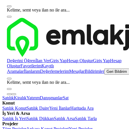
Kelime, semt veya ilan no ile ara...
Değerini Öğren
İlan Ver
Giriş Yap
Hesap Oluştur
Giriş Yap
Hesap
Oluştur
Favorilerim
Kayıtlı
Aramalar
İlanlarım
Değerlemelerim
Mesajlar
Bildirimler
Geri Bildirim
Kelime, semt veya ilan no ile ara...
Satılık
Kiralık
Yatırım
Danışmanlar
Sat
Konut
Satılık Konut
Satılık Daire
Yeni İlanlar
Haritada Ara
İş Yeri & Arsa
Satılık İş Yeri
Satılık Dükkan
Satılık Arsa
Satılık Tarla
Projeler
Tüm Projeler
Ankara Konut Projeleri
Yeni Projeler