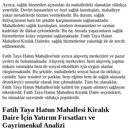
Ayrıca, sağlık hizmetleri açısından da mahalledeki olanaklar oldukça
yeterlidir. Devlet hastaneleri ve özel sağlık kuruluşları, mahalleye
yakın mesafelerde hizmet vermektedir. Bu durum, sağlık
ihtiyaçlarının hızlı bir şekilde karşılanmasını sağlamaktadır.
Mahalledeki sağlık kuruluşları, modern donanımları ve uzman
kadroları ile dikkat çekmektedir. Bu da, burada yaşayanların sağlık
hizmetlerine kolay erişimini sağlamaktadır. Fatih Taya Hatun
Mahallesi Kiralık Daireler, sağlık hizmetlerine yakınlığı ile de tercih
edilmektedir.
Fatih Taya Hatun Mahallesi'nde ayrıca alışveriş merkezleri ve pazar
yerleri de bulunmaktadır. Alışveriş merkezleri, hem alışveriş yapma
imkanı sunmakta hem de sosyal etkinlikler için uygun alanlar
oluşturmaktadır. Bu şekilde, mahalledeki sosyal hayat da oldukça
canlıdır. Spor tesisleri ve parklar, hem eğitim hem de sağlık alanında
destekleyici unsurlar olarak öne çıkmaktadır. Tüm bu olanaklar,
Fatih Taya Hatun Mahallesi'nde kaliteli bir yaşam sürmeyi sağlayan
etkenlerdir. Fatih Taya Hatun Mahallesi Kiralık Daire seçenekleri,
bu olanaklar sayesinde oldukça popülerdir.
Fatih Taya Hatun Mahallesi Kiralık
Daire İçin Yatırım Fırsatları ve
Gayrimenkul Analizi