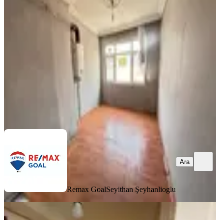
Fatih, Koca Mustafapaşa Mahallesi
2+1
·
90 m²
·
5. Kat
·
31.07.2026
35.000 ₺
Remax Goal
Seyithan Şeyhanlioglu
Ara
Ara
Remax Goal
Seyithan Şeyhanlioglu
KOMBİLİ
Çapa Millet Cad Üstü Kiralık Boş