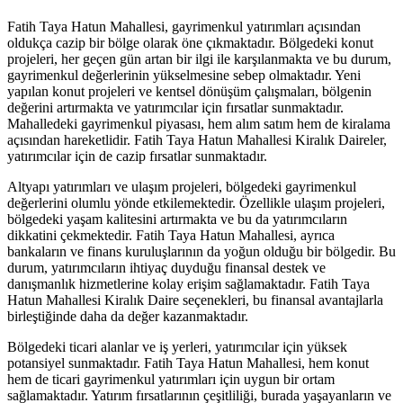
Fatih Taya Hatun Mahallesi, gayrimenkul yatırımları açısından
oldukça cazip bir bölge olarak öne çıkmaktadır. Bölgedeki konut
projeleri, her geçen gün artan bir ilgi ile karşılanmakta ve bu durum,
gayrimenkul değerlerinin yükselmesine sebep olmaktadır. Yeni
yapılan konut projeleri ve kentsel dönüşüm çalışmaları, bölgenin
değerini artırmakta ve yatırımcılar için fırsatlar sunmaktadır.
Mahalledeki gayrimenkul piyasası, hem alım satım hem de kiralama
açısından hareketlidir. Fatih Taya Hatun Mahallesi Kiralık Daireler,
yatırımcılar için de cazip fırsatlar sunmaktadır.
Altyapı yatırımları ve ulaşım projeleri, bölgedeki gayrimenkul
değerlerini olumlu yönde etkilemektedir. Özellikle ulaşım projeleri,
bölgedeki yaşam kalitesini artırmakta ve bu da yatırımcıların
dikkatini çekmektedir. Fatih Taya Hatun Mahallesi, ayrıca
bankaların ve finans kuruluşlarının da yoğun olduğu bir bölgedir. Bu
durum, yatırımcıların ihtiyaç duyduğu finansal destek ve
danışmanlık hizmetlerine kolay erişim sağlamaktadır. Fatih Taya
Hatun Mahallesi Kiralık Daire seçenekleri, bu finansal avantajlarla
birleştiğinde daha da değer kazanmaktadır.
Bölgedeki ticari alanlar ve iş yerleri, yatırımcılar için yüksek
potansiyel sunmaktadır. Fatih Taya Hatun Mahallesi, hem konut
hem de ticari gayrimenkul yatırımları için uygun bir ortam
sağlamaktadır. Yatırım fırsatlarının çeşitliliği, burada yaşayanların ve