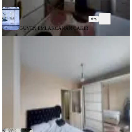
Ara
GÜVEN EMLAK
CANAN ÇAKIR
MANZARALI
Fatih Kocamustafapaşa Full Eşyalı
Daire
Fatih, Seyyid Ömer Mahallesi
1+1
·
65 m²
·
3. Kat
·
03.08.2026
30.000 ₺
Öz Anıl Emlak Gayrimenkul
Nesime Karamuk Anıl Karamuk
Ara