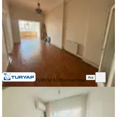
Çok Geniş 3+1 Kiralık Daire
Fatih, Aksaray Mahallesi
3+1
·
130 m²
·
2. Kat
·
06.08.2026
45.000 ₺
TURYAP ALPHA
Onur Oram
Ara
Ara
TURYAP ALPHA
Onur Oram
YENİ
Haseki Tramway Durağına 1 Dakika
Yürüme Mesafesinde 2+1 Daire
Fatih, Molla Gürani Mahallesi