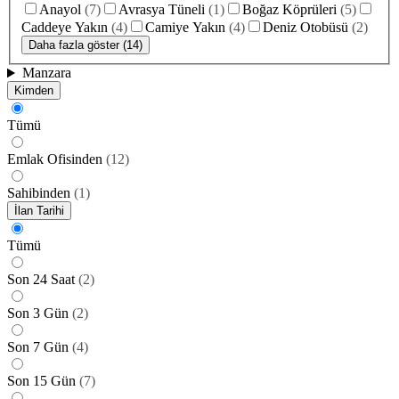
Anayol
(
7
)
Avrasya Tüneli
(
1
)
Boğaz Köprüleri
(
5
)
Caddeye Yakın
(
4
)
Camiye Yakın
(
4
)
Deniz Otobüsü
(
2
)
Daha fazla göster (14)
Manzara
Kimden
Tümü
Emlak Ofisinden
(
12
)
Sahibinden
(
1
)
İlan Tarihi
Tümü
Son 24 Saat
(
2
)
Son 3 Gün
(
2
)
Son 7 Gün
(
4
)
Son 15 Gün
(
7
)