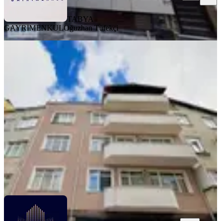
TABYA
GAYRİMENKUL
Oğuzhan Tüfekçi
YENİ
Kağıthane Ortabayır 1.kat 2+1 65m2
Kiralık Daire Merkezi Konum
Kağıthane, Ortabayır Mahallesi
2+1
·
75 m²
·
1. Kat
·
03.08.2026
30.000 ₺
ATAY EMLAK
FATİH ATAY
Ara