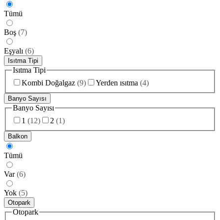
Tümü
Boş
(
7
)
Eşyalı
(
6
)
Isıtma Tipi
Isıtma Tipi
Kombi Doğalgaz
(
9
)
Yerden ısıtma
(
4
)
Banyo Sayısı
Banyo Sayısı
1
(
12
)
2
(
1
)
Balkon
Tümü
Var
(
6
)
Yok
(
5
)
Otopark
Otopark