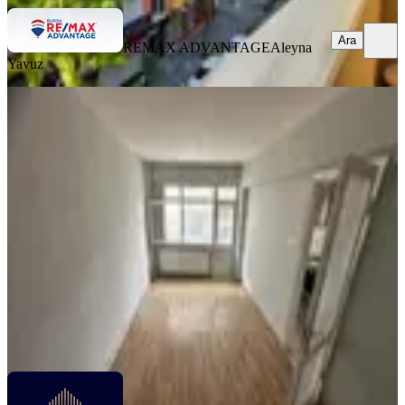
Ara
REMAX ADVANTAGE
Aleyna
Yavuz
MANZARALI
Kağıthane Ortabayır 2.kat 2+1 65m2
Kiralık Daire Merkezi Konum
Kağıthane, Ortabayır Mahallesi
2+1
·
75 m²
·
2. Kat
·
23.07.2026
29.500 ₺
ATAY EMLAK
FATİH ATAY
Ara