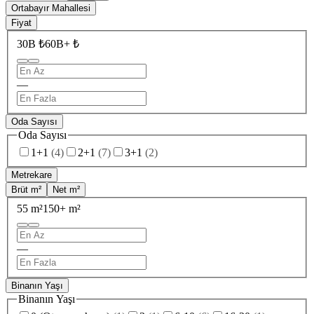
Ortabayır Mahallesi
Fiyat
30B ₺
60B+ ₺
—
Oda Sayısı
Oda Sayısı
1+1
(
4
)
2+1
(
7
)
3+1
(
2
)
Metrekare
Brüt m²
Net m²
55 m²
150+ m²
—
Binanın Yaşı
Binanın Yaşı