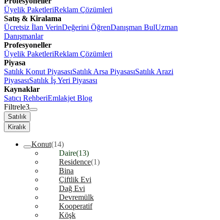
Profesyoneller
Üyelik Paketleri
Reklam Çözümleri
Satış & Kiralama
Ücretsiz İlan Verin
Değerini Öğren
Danışman Bul
Uzman
Danışmanlar
Profesyoneller
Üyelik Paketleri
Reklam Çözümleri
Piyasa
Satılık Konut Piyasası
Satılık Arsa Piyasası
Satılık Arazi
Piyasası
Satılık İş Yeri Piyasası
Kaynaklar
Satıcı Rehberi
Emlakjet Blog
Filtrele
3
Satılık
Kiralık
Konut
(14)
Daire
(13)
Residence
(1)
Bina
Çiftlik Evi
Dağ Evi
Devremülk
Kooperatif
Köşk