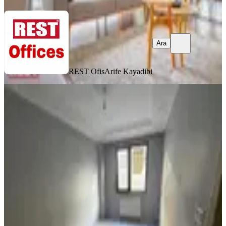
Ara
REST Ofis
Arife Kayadibi
YENİ
Elif Emlaktan Kiralık 2+1 Metrobüs
Durağına 50 Mt Mesadefe
Kağıthane, Talatpaşa Mahallesi
2+1
·
75 m²
·
Kot 1
·
06.08.2026
37.500 ₺
ELİF GAYRİMENKUL
RECEP GÜNDOĞDU