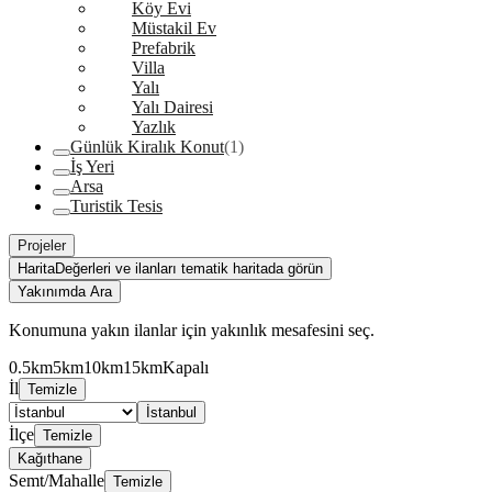
Köy Evi
Müstakil Ev
Prefabrik
Villa
Yalı
Yalı Dairesi
Yazlık
Günlük Kiralık Konut
(1)
İş Yeri
Arsa
Turistik Tesis
Projeler
Harita
Değerleri ve ilanları tematik haritada görün
Yakınımda Ara
Konumuna yakın ilanlar için yakınlık mesafesini seç.
0.5km
5km
10km
15km
Kapalı
İl
Temizle
İstanbul
İlçe
Temizle
Kağıthane
Semt/Mahalle
Temizle