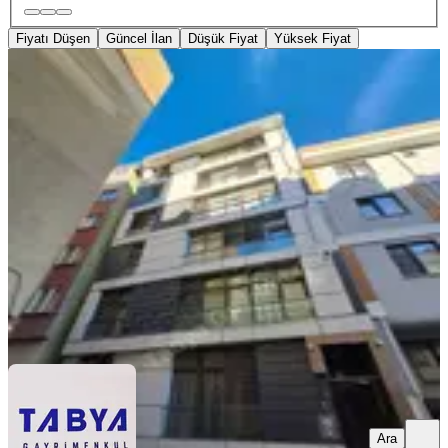
Fiyatı Düşen
Güncel İlan
Düşük Fiyat
Yüksek Fiyat
YENİ
Metroya Yakın Mesafede Kiralık 1+1
Eşyalı Daire
Kağıthane, Ortabayır Mahallesi
1+1
·
60 m²
·
Kot 1
·
06.08.2026
35.000 ₺
TABYA GAYRİMENKUL
Oğuzhan Tüfekçi
Ara
Ara