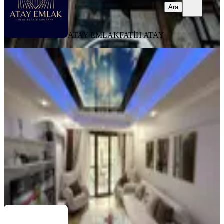
Ara
ATAY EMLAK
FATİH ATAY
EŞYALI
Levent Metroya 5 Dk Ana Cadde
Üstünde Eşyalı Kiralık 2+1
Kağıthane, Ortabayır Mahallesi
2+1
·
110 m²
·
2. Kat
·
02.08.2026
60.000 ₺
Atlas Gayrimenkul
Fazlı Kaboğlu
Ara