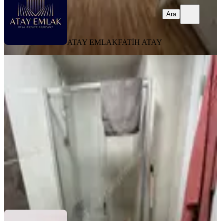
Ara
ATAY EMLAK
FATİH ATAY
MANZARALI
Ortabayır'da Kiralık 1+1 Eşyalı Butik
Residence
Kağıthane, Ortabayır Mahallesi
1+1
·
55 m²
·
1. Kat
·
15.07.2026
45.000 ₺
TABYA GAYRİMENKUL
Oğuzhan Tüfekçi
Ara