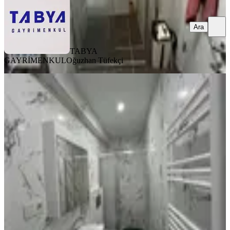
Ara
TABYA
GAYRİMENKUL
Oğuzhan Tüfekçi
EŞYALI
Kanyon Avm'ye 5 Dk | Lüks 2+1 |
Yeni Bina | Sıfır Eşyalı
Kağıthane, Ortabayır Mahallesi
2+1
·
75 m²
·
3. Kat
·
13.07.2026
43.000 ₺
Paranın Merkezi Gayrimenkul
hesam javaheri
Ara