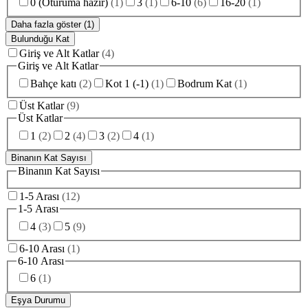
0 (Oturuma hazır)
(
1
)
3
(
1
)
6-10
(
6
)
16-20
(
1
)
Daha fazla göster (1)
Bulunduğu Kat
Giriş ve Alt Katlar
(
4
)
Giriş ve Alt Katlar
Bahçe katı
(
2
)
Kot 1 (-1)
(
1
)
Bodrum Kat
(
1
)
Üst Katlar
(
9
)
Üst Katlar
1
(
2
)
2
(
4
)
3
(
2
)
4
(
1
)
Binanın Kat Sayısı
Binanın Kat Sayısı
1-5 Arası
(
12
)
1-5 Arası
4
(
3
)
5
(
9
)
6-10 Arası
(
1
)
6-10 Arası
6
(
1
)
Eşya Durumu