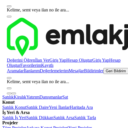
Kelime, semt veya ilan no ile ara...
Değerini Öğren
İlan Ver
Giriş Yap
Hesap Oluştur
Giriş Yap
Hesap
Oluştur
Favorilerim
Kayıtlı
Aramalar
İlanlarım
Değerlemelerim
Mesajlar
Bildirimler
Geri Bildirim
Kelime, semt veya ilan no ile ara...
Satılık
Kiralık
Yatırım
Danışmanlar
Sat
Konut
Satılık Konut
Satılık Daire
Yeni İlanlar
Haritada Ara
İş Yeri & Arsa
Satılık İş Yeri
Satılık Dükkan
Satılık Arsa
Satılık Tarla
Projeler
Tüm Projeler
Ankara Konut Projeleri
Yeni Projeler