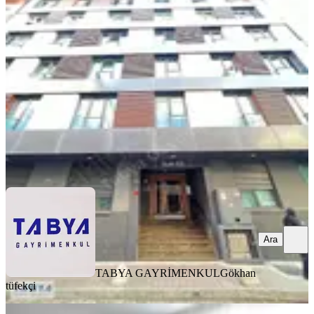
Yürüme Mesafesinde 1+1 Kiralık
Kağıthane, Ortabayır Mahallesi
1+1
·
60 m²
·
2. Kat
·
06.06.2026
45.000 ₺
TABYA GAYRİMENKUL
Gökhan tüfekçi
Ara
Ara
TABYA GAYRİMENKUL
Gökhan
tüfekçi
EŞYALI