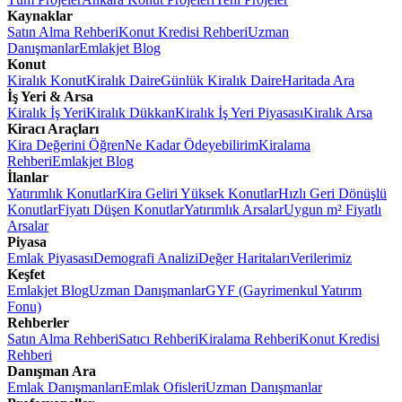
Kaynaklar
Satın Alma Rehberi
Konut Kredisi Rehberi
Uzman
Danışmanlar
Emlakjet Blog
Konut
Kiralık Konut
Kiralık Daire
Günlük Kiralık Daire
Haritada Ara
İş Yeri & Arsa
Kiralık İş Yeri
Kiralık Dükkan
Kiralık İş Yeri Piyasası
Kiralık Arsa
Kiracı Araçları
Kira Değerini Öğren
Ne Kadar Ödeyebilirim
Kiralama
Rehberi
Emlakjet Blog
İlanlar
Yatırımlık Konutlar
Kira Geliri Yüksek Konutlar
Hızlı Geri Dönüşlü
Konutlar
Fiyatı Düşen Konutlar
Yatırımlık Arsalar
Uygun m² Fiyatlı
Arsalar
Piyasa
Emlak Piyasası
Demografi Analizi
Değer Haritaları
Verilerimiz
Keşfet
Emlakjet Blog
Uzman Danışmanlar
GYF (Gayrimenkul Yatırım
Fonu)
Rehberler
Satın Alma Rehberi
Satıcı Rehberi
Kiralama Rehberi
Konut Kredisi
Rehberi
Danışman Ara
Emlak Danışmanları
Emlak Ofisleri
Uzman Danışmanlar