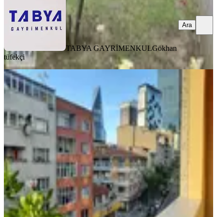
Ara
TABYA GAYRİMENKUL
Gökhan
tüfekçi
MANZARALI
%
6
Remax'tan Cadde Üstü-çift Cephe-ara
Kat 3+1 Kiralık Daire
Kağıthane, Ortabayır Mahallesi
3+1
·
130 m²
·
3. Kat
·
28.07.2026
59.500 ₺
63.000 ₺
REMAX ADVANTAGE
Aleyna Yavuz
Ara