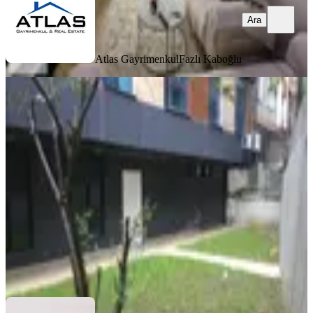
Ara
Atlas Gayrimenkul
Fazlı Kaboğlu
SİTE İÇİ
Kanyon Avm Ve Metroya 7 Dk
Yürüme Mesafesinde 2+1 Eşyalı Daire
Kağıthane, Ortabayır Mahallesi
2+1
·
75 m²
·
Bahçe katı
·
29.07.2026
55.000 ₺
TABYA GAYRİMENKUL
Gökhan tüfekçi
Ara