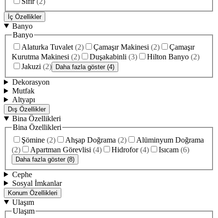
Sıfır
(
2
)
İç Özellikler
Banyo
Banyo
Alaturka Tuvalet
(
2
)
Çamaşır Makinesi
(
2
)
Çamaşır
Kurutma Makinesi
(
2
)
Duşakabinli
(
3
)
Hilton Banyo
(
2
)
Jakuzi
(
2
)
Daha fazla göster (4)
Dekorasyon
Mutfak
Altyapı
Dış Özellikler
Bina Özellikleri
Bina Özellikleri
Şömine
(
2
)
Ahşap Doğrama
(
2
)
Alüminyum Doğrama
(
2
)
Apartman Görevlisi
(
4
)
Hidrofor
(
4
)
Isıcam
(
6
)
Daha fazla göster (8)
Cephe
Sosyal İmkanlar
Konum Özellikleri
Ulaşım
Ulaşım