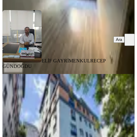
Ara
Ara
ELİF GAYRİMENKUL
RECEP
GÜNDOĞDU
YENİ
Kağıthane Ceylan Panorama
Evlerinde Kiralık 3+1 Lüks Daire
Kağıthane, Mehmet Akif Ersoy Mahallesi
3+1
·
110 m²
·
5. Kat
·
06.08.2026
57.000 ₺