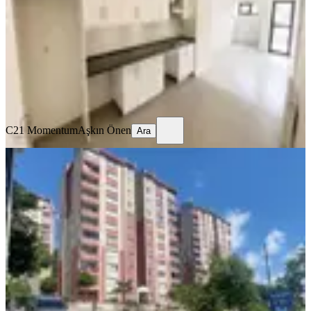
2+1
·
80 m²
·
5. Kat
·
06.08.2026
46.000 ₺
C21 Momentum
Aşkın Önen
Ara
C21 Momentum
Aşkın Önen
Ara
YENİ
Vadikent Sitesi'nde Önü
Açı,ferah,asansörlü, 2+1,kiralık Daire
Kağıthane, Hamidiye Mahallesi
2+1
·
100 m²
·
2. Kat
·
06.08.2026
48.500 ₺