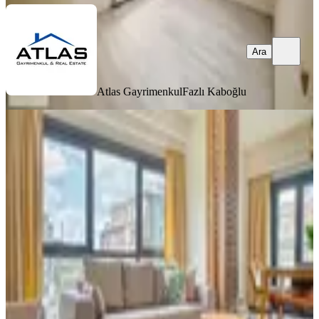
Ara
Atlas Gayrimenkul
Fazlı Kaboğlu
YENİ
Avangart Rezidans Da Kapalı
Mutfaklı Balkonlu Kiralık Daire
Kağıthane, Seyrantepe Mahallesi
3+1
·
110 m²
·
1. Kat
·
06.08.2026
125.000 ₺
REST Ofis
Arife Kayadibi
Ara