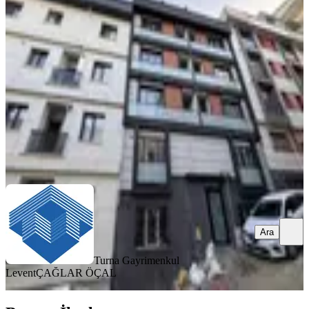
Binada Kiralık 1+1 Daire
Kağıthane, Ortabayır Mahallesi
1+1
·
80 m²
·
Bahçe katı
·
12.05.2026
37.000 ₺
Turna Gayrimenkul Levent
ÇAĞLAR ÖÇAL
Ara
Ara
Turna Gayrimenkul
Levent
ÇAĞLAR ÖÇAL