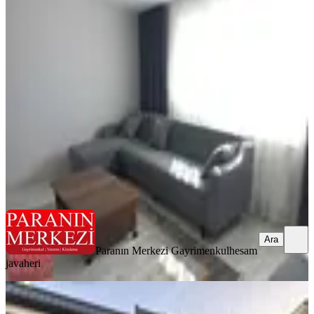
Para'dn Full Yeni Eşyali Yokuş Yok
Güzel 2+1 Daire
Kağıthane, Ortabayır Mahallesi
2+1
·
75 m²
·
2. Kat
·
25.05.2026
43.000 ₺
Paranın Merkezi Gayrimenkul
hesam javaheri
Ara
Ara
Paranın Merkezi Gayrimenkul
hesam
javaheri
SIFIR BİNA
Ortabayırda Metroya Yakın Yeni