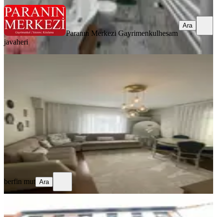
Ara
Paranın Merkezi Gayrimenkul
hesam
javaheri
BALKONLU
Levente 7 Dakika Kiralık Daire
Kağıthane, Ortabayır Mahallesi
3+1
·
150 m²
·
4. Kat
·
28.06.2026
55.000 ₺
berfin mut
Ara
berfin mut
Ara
SİTE İÇİ
Kanyon Avm Ve Metroya 7 Dk