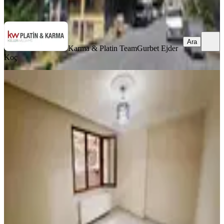
Ara
Ara
Karma & Platin Team
Gurbet Ejder
Koç
YENİ
4.levent Metroya 10 Dk 1+1 Kiralık
Daire
Kağıthane, Çeliktepe Mahallesi
1+1
·
65 m²
·
Yüksek giriş
·
06.08.2026
28.000 ₺
Atlas Gayrimenkul
Fazlı Kaboğlu
Ara