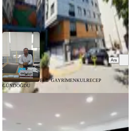
ELİF GAYRİMENKUL
RECEP GÜNDOĞDU
Ara
Ara
ELİF GAYRİMENKUL
RECEP
GÜNDOĞDU
YENİ
4 Levent Emniyet Evleri'nde 3+1
Eşyalı Özel Dizayn Edilmiş Daire
Kağıthane, Emniyet Evleri Mahallesi
3+1
·
120 m²
·
Yüksek giriş
·
05.08.2026