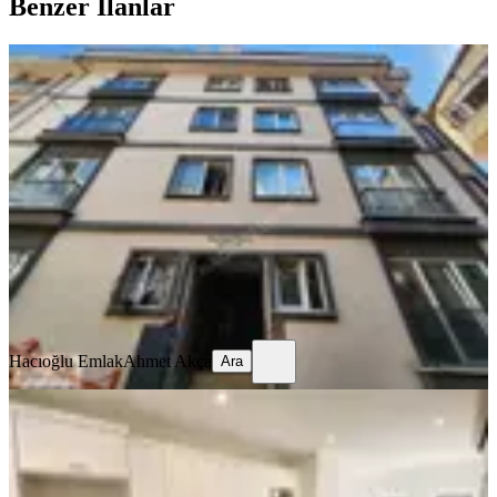
Benzer İlanlar
YENİ
Yeni Binada 1+1 Cadde Ye Yakın Ayrı
Mutfaklı Temiz Daire
Kağıthane, Telsizler Mahallesi
1+1
·
65 m²
·
Yüksek giriş
·
06.08.2026
28.000 ₺
Hacıoğlu Emlak
Ahmet Akça
Ara
Hacıoğlu Emlak
Ahmet Akça
Ara
YENİ
Merkez-kağıthane Caddesi Üzerinde
2+1 Kiralık Daire
Kağıthane, Merkez Mahallesi