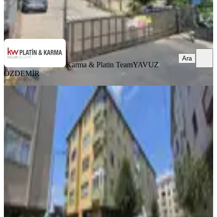
Karma & Platin Team
YAVUZ ÖZDEMİR
Ara
Ara
Karma & Platin Team
YAVUZ
ÖZDEMİR
YENİ
Seyrantepe Seringül Sitesinde Kiralik
3+1 Daire
Kağıthane, Seyrantepe Mahallesi
3+1
·
130 m²
·
3. Kat
·
06.08.2026
48.000 ₺
Karma & Platin Team
Gurbet Ejder Koç