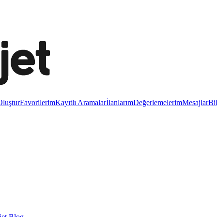
luştur
Favorilerim
Kayıtlı Aramalar
İlanlarım
Değerlemelerim
Mesajlar
Bi
et Blog