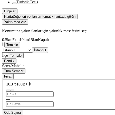
Turistik Tesis
Projeler
Harita
Değerleri ve ilanları tematik haritada görün
Yakınımda Ara
Konumuna yakın ilanlar için yakınlık mesafesini seç.
0.5km
5km
10km
15km
Kapalı
İl
Temizle
İstanbul
İlçe
Temizle
Pendik
Semt/Mahalle
Tüm Semtler
Fiyat
10B ₺
100B+ ₺
—
Oda Sayısı