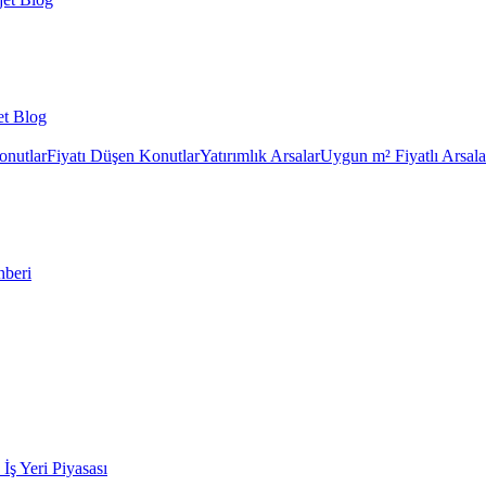
et Blog
onutlar
Fiyatı Düşen Konutlar
Yatırımlık Arsalar
Uygun m² Fiyatlı Arsala
hberi
k İş Yeri Piyasası