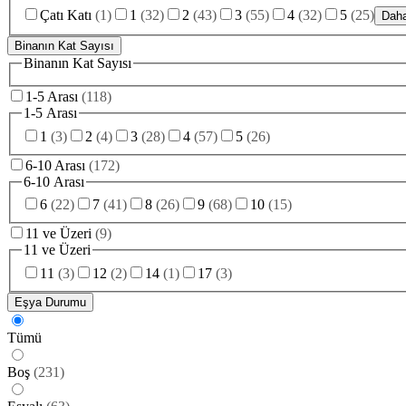
Çatı Katı
(
1
)
1
(
32
)
2
(
43
)
3
(
55
)
4
(
32
)
5
(
25
)
Daha
Binanın Kat Sayısı
Binanın Kat Sayısı
1-5 Arası
(
118
)
1-5 Arası
1
(
3
)
2
(
4
)
3
(
28
)
4
(
57
)
5
(
26
)
6-10 Arası
(
172
)
6-10 Arası
6
(
22
)
7
(
41
)
8
(
26
)
9
(
68
)
10
(
15
)
11 ve Üzeri
(
9
)
11 ve Üzeri
11
(
3
)
12
(
2
)
14
(
1
)
17
(
3
)
Eşya Durumu
Tümü
Boş
(
231
)