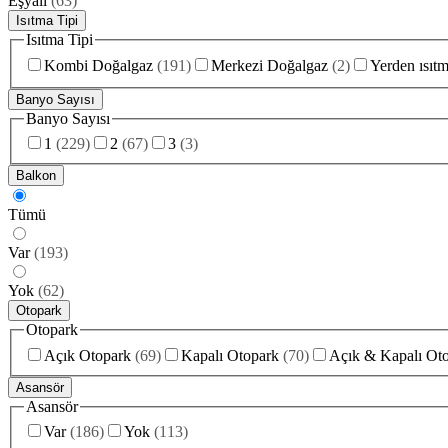
Eşyalı
(
63
)
Isıtma Tipi
Isıtma Tipi
Kombi Doğalgaz
(
191
)
Merkezi Doğalgaz
(
2
)
Yerden ısıt
Banyo Sayısı
Banyo Sayısı
1
(
229
)
2
(
67
)
3
(
3
)
Balkon
Tümü
Var
(
193
)
Yok
(
62
)
Otopark
Otopark
Açık Otopark
(
69
)
Kapalı Otopark
(
70
)
Açık & Kapalı Ot
Asansör
Asansör
Var
(
186
)
Yok
(
113
)