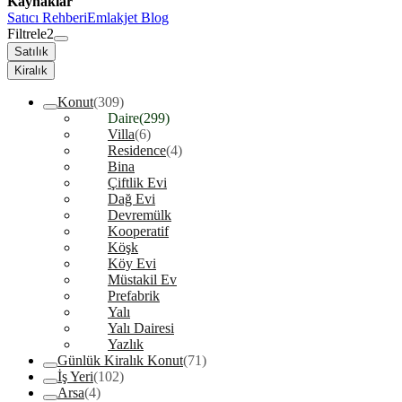
Kaynaklar
Satıcı Rehberi
Emlakjet Blog
Filtrele
2
Satılık
Kiralık
Konut
(309)
Daire
(299)
Villa
(6)
Residence
(4)
Bina
Çiftlik Evi
Dağ Evi
Devremülk
Kooperatif
Köşk
Köy Evi
Müstakil Ev
Prefabrik
Yalı
Yalı Dairesi
Yazlık
Günlük Kiralık Konut
(71)
İş Yeri
(102)
Arsa
(4)