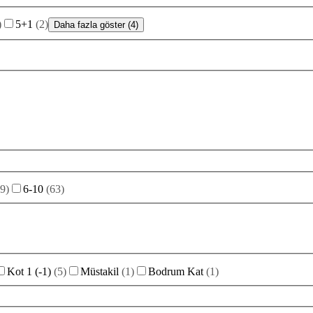
)
5+1
(
2
)
Daha fazla göster (4)
9
)
6-10
(
63
)
Kot 1 (-1)
(
5
)
Müstakil
(
1
)
Bodrum Kat
(
1
)