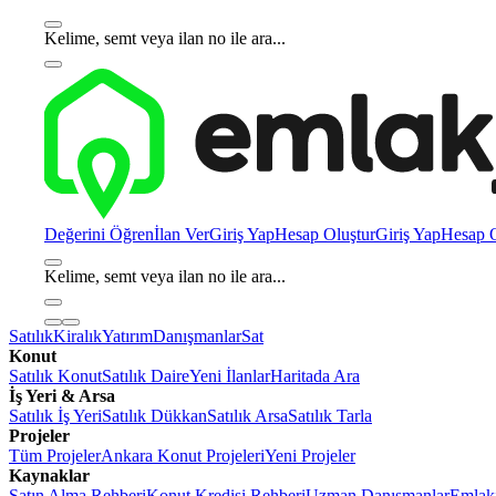
Kelime, semt veya ilan no ile ara...
Değerini Öğren
İlan Ver
Giriş Yap
Hesap Oluştur
Giriş Yap
Hesap O
Kelime, semt veya ilan no ile ara...
Satılık
Kiralık
Yatırım
Danışmanlar
Sat
Konut
Satılık Konut
Satılık Daire
Yeni İlanlar
Haritada Ara
İş Yeri & Arsa
Satılık İş Yeri
Satılık Dükkan
Satılık Arsa
Satılık Tarla
Projeler
Tüm Projeler
Ankara Konut Projeleri
Yeni Projeler
Kaynaklar
Satın Alma Rehberi
Konut Kredisi Rehberi
Uzman Danışmanlar
Emlakj