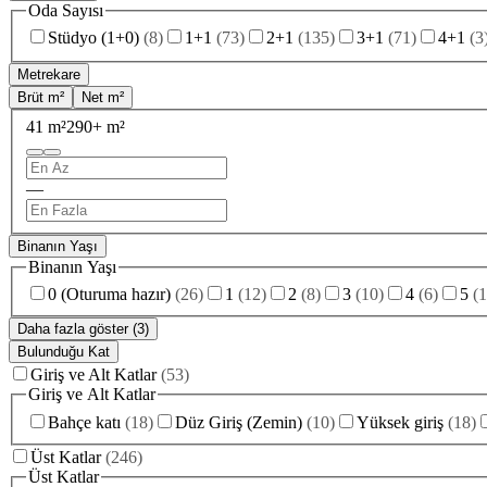
Oda Sayısı
Stüdyo (1+0)
(
8
)
1+1
(
73
)
2+1
(
135
)
3+1
(
71
)
4+1
(
3
Metrekare
Brüt m²
Net m²
41 m²
290+ m²
—
Binanın Yaşı
Binanın Yaşı
0 (Oturuma hazır)
(
26
)
1
(
12
)
2
(
8
)
3
(
10
)
4
(
6
)
5
(
1
Daha fazla göster (3)
Bulunduğu Kat
Giriş ve Alt Katlar
(
53
)
Giriş ve Alt Katlar
Bahçe katı
(
18
)
Düz Giriş (Zemin)
(
10
)
Yüksek giriş
(
18
)
Üst Katlar
(
246
)
Üst Katlar