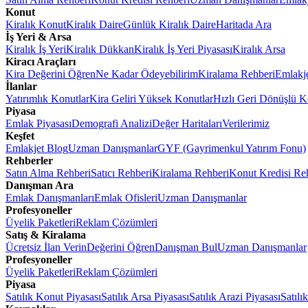
Konut
Kiralık Konut
Kiralık Daire
Günlük Kiralık Daire
Haritada Ara
İş Yeri & Arsa
Kiralık İş Yeri
Kiralık Dükkan
Kiralık İş Yeri Piyasası
Kiralık Arsa
Kiracı Araçları
Kira Değerini Öğren
Ne Kadar Ödeyebilirim
Kiralama Rehberi
Emlakj
İlanlar
Yatırımlık Konutlar
Kira Geliri Yüksek Konutlar
Hızlı Geri Dönüşlü K
Piyasa
Emlak Piyasası
Demografi Analizi
Değer Haritaları
Verilerimiz
Keşfet
Emlakjet Blog
Uzman Danışmanlar
GYF (Gayrimenkul Yatırım Fonu)
Rehberler
Satın Alma Rehberi
Satıcı Rehberi
Kiralama Rehberi
Konut Kredisi Re
Danışman Ara
Emlak Danışmanları
Emlak Ofisleri
Uzman Danışmanlar
Profesyoneller
Üyelik Paketleri
Reklam Çözümleri
Satış & Kiralama
Ücretsiz İlan Verin
Değerini Öğren
Danışman Bul
Uzman Danışmanlar
Profesyoneller
Üyelik Paketleri
Reklam Çözümleri
Piyasa
Satılık Konut Piyasası
Satılık Arsa Piyasası
Satılık Arazi Piyasası
Satılı