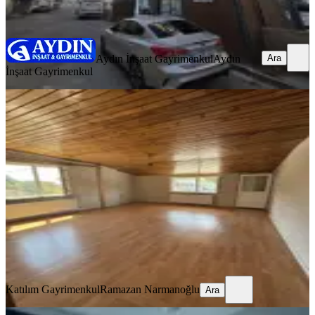
Ara
Aydın İnşaat Gayrimenkul
Aydın
Ara
İnşaat Gayrimenkul
YENİ
Velibabada Merkezi Konumda 2+1
Kiralık Daire
Pendik, Velibaba Mahallesi
2+1
·
90 m²
·
1. Kat
·
06.08.2026
25.000 ₺
Katılım Gayrimenkul
Ramazan Narmanoğlu
Ara
Katılım Gayrimenkul
Ramazan Narmanoğlu
Ara
YENİ