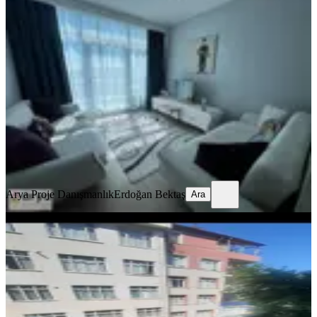
Arma Residence Özel Balkonlu,kapalı
Mutfak ,full Eşyalı 80m2 1+1
Pendik, Yenişehir Mahallesi
1+1
·
80 m²
·
8. Kat
·
06.08.2026
36.500 ₺
Arya Proje Danışmanlık
Erdoğan Bektaş
Ara
Arya Proje Danışmanlık
Erdoğan Bektaş
Ara
YENİ
Pendik E5 Altı Geniş 3+1 Daire
Pendik, Kaynarca Mahallesi
3+1
·
120 m²
·
2. Kat
·
06.08.2026
36.000 ₺