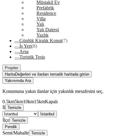
Müstakil Ev
Prefabrik
Residence
Villa
Yalı
Yalı Dairesi
Yazlık
Günlük Kiralık Konut
(7)
İş Yeri
(8)
Arsa
Turistik Tesis
Projeler
Harita
Değerleri ve ilanları tematik haritada görün
Yakınımda Ara
Konumuna yakın ilanlar için yakınlık mesafesini seç.
0.5km
5km
10km
15km
Kapalı
İl
Temizle
İstanbul
İlçe
Temizle
Pendik
Semt/Mahalle
Temizle