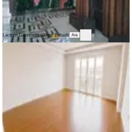
Lacivert Gayrimenkul
Emre Bahadir
Ara
Lacivert Gayrimenkul
Emre Bahadir
Ara
YENİ
Adapark Sitesin'de 3+1 Deniz
Manzaralı Temiz Akıllı Ev
Pendik, Doğu Mahallesi
3+1
·
130 m²
·
6. Kat
·
08.08.2026
62.500 ₺
Binyapı
Abdulkadir Çepni
Ara