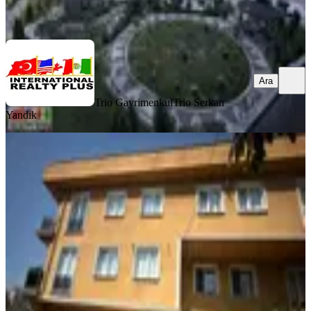
Ara
Ara
Trio Gayrimenkul
Trio Serkan
Yandık
YENİ
Dumlupınar Mahallesinde 3+1 Kiralık
Daire Metroya Yakın
Pendik, Dumlupınar Mahallesi
3+1
·
110 m²
·
Kot 1
·
06.08.2026
28.000 ₺
Yeni Çağ Gayrimenkul
Yeni Çağ Gayrimenkul