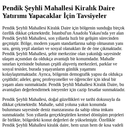
Pendik Şeyhli Mahallesi Kiralık Daire
Yatırımı Yapacaklar İçin Tavsiyeler
Pendik Şeyhli Mahallesi Kiralık Daire için bölgenin sunduğu birçok
özellik dikkat çekmektedir. İstanbul'un Anadolu Yakası'nda yer alan
Pendik Şeyhli Mahallesi, son yıllarda hızlı bir gelişim sürecinden
geçmiştir. Bölge, modern yaşam standartlarına sahip olmasının yanı
sıra, geniş yeşil alanları ve sosyal olanakları ile de öne çıkmaktadır.
Pendik Şeyhli Mahallesi, şehir merkezine olan yakınlığı sayesinde
ulaşım açısından da oldukça avantajlı bir konumdadır. Mahalle
sınırları içerisinde bulunan çeşitli alışveriş merkezleri, parklar ve
sosyal tesisler, burada yaşayanların günlük yaşamını
kolaylaştırmaktadır. Ayrıca, bölgenin demografik yapısı da oldukça
çeşitlidir; aileler, genç profesyoneller ve öğrenciler için ideal bir
yaşam alanı sunmaktadır. Pendik Şeyhli Mahallesi Kiralık Daire, bu
avantajları değerlendirmek isteyenler için cazip fırsatlar sunmaktadır.
Pendik Şeyhli Mahallesi, doğal güzellikleri ve tarihi dokusuyla da
dikkat çekmektedir. Mahalle, sahil yoluna yakın konumda
bulunması sayesinde deniz manzarasına da sahip olma imkanı
sunmaktadır. Son yıllarda gerçekleştirilen kentsel dönüşüm projeleri
ile birlikte, bölgedeki konut değerleri de yükselmiştir. Özellikle
Pendik Şeyhli Mahallesi kiralık daire, hem uzun hem de kısa vadeli