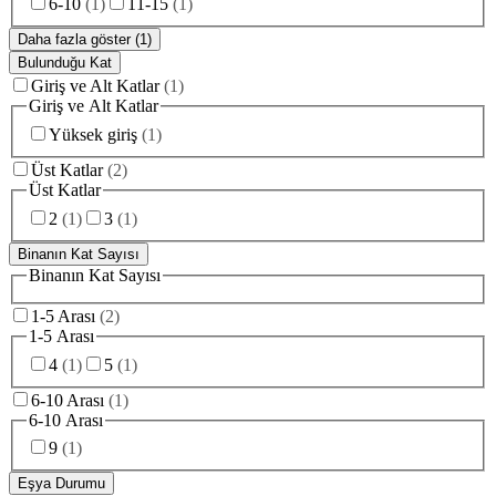
6-10
(
1
)
11-15
(
1
)
Daha fazla göster (1)
Bulunduğu Kat
Giriş ve Alt Katlar
(
1
)
Giriş ve Alt Katlar
Yüksek giriş
(
1
)
Üst Katlar
(
2
)
Üst Katlar
2
(
1
)
3
(
1
)
Binanın Kat Sayısı
Binanın Kat Sayısı
1-5 Arası
(
2
)
1-5 Arası
4
(
1
)
5
(
1
)
6-10 Arası
(
1
)
6-10 Arası
9
(
1
)
Eşya Durumu