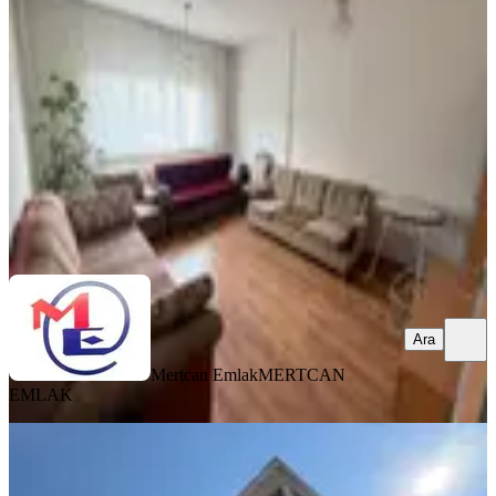
Pendik, Şeyhli Mahallesi
1+1
·
80 m²
·
2. Kat
·
05.08.2026
27.500 ₺
Mertcan Emlak
MERTCAN EMLAK
Ara
Ara
Mertcan Emlak
MERTCAN
EMLAK
BALKONLU
Ahmetoğlundan Pendik Şeyhli'de
Kiralık 3+1 Yüksek Giriş Daire