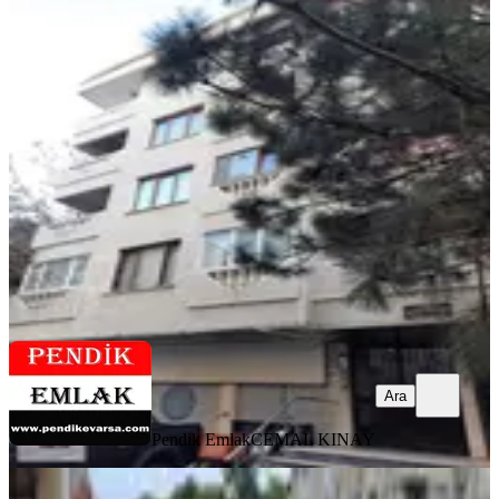
YENİ
Pendik Uzmanı Cemal Kınay'dan
Batı Mah. Kiralık 3+1 Daire
Pendik, Batı Mahallesi
3+1
·
125 m²
·
5. Kat
·
07.08.2026
40.000 ₺
Pendik Emlak
CEMAL KINAY
Ara
Ara
Pendik Emlak
CEMAL KINAY
YENİ