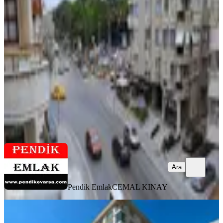
Pendik Uzmanı Cemal Kınay'dan
Batı Mah. Kiralık Daire
Pendik, Batı Mahallesi
3+1
·
125 m²
·
3. Kat
·
07.08.2026
41.000 ₺
Pendik Emlak
CEMAL KINAY
Ara
Ara
Pendik Emlak
CEMAL KINAY
YENİ
Bahçe Katı Site İçi Kiralık 1+1 Daire