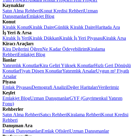
Kaynaklar
Satın Alma Rehberi
Konut Kredisi Rehberi
Uzman
Danışmanlar
Emlakjet Blog
Konut
Kiralık Konut
Kiralık Daire
Günlük Kiralık Daire
Haritada Ara
İş Yeri & Arsa
Kiralık İş Yeri
Kiralık Dükkan
Kiralık İş Yeri Piyasası
Kiralık Arsa
Kiracı Araçları
Kira Değerini Öğren
Ne Kadar Ödeyebilirim
Kiralama
Rehberi
Emlakjet Blog
İlanlar
Yatırımlık Konutlar
Kira Geliri Yüksek Konutlar
Hızlı Geri Dönüşlü
Konutlar
Fiyatı Düşen Konutlar
Yatırımlık Arsalar
Uygun m² Fiyatlı
Arsalar
Piyasa
Emlak Piyasası
Demografi Analizi
Değer Haritaları
Verilerimiz
Keşfet
Emlakjet Blog
Uzman Danışmanlar
GYF (Gayrimenkul Yatırım
Fonu)
Rehberler
Satın Alma Rehberi
Satıcı Rehberi
Kiralama Rehberi
Konut Kredisi
Rehberi
Danışman Ara
Emlak Danışmanları
Emlak Ofisleri
Uzman Danışmanlar