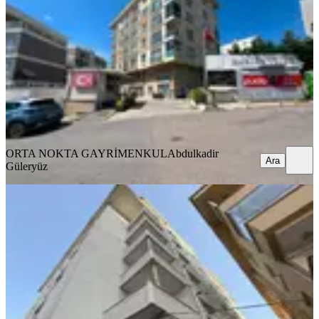
Pendik, Çınardere Mahallesi
1+1
·
60 m²
·
Bahçe katı
·
07.08.2026
26.000 ₺
ORTA NOKTA GAYRİMENKUL
Abdulkadir Güleryüz
Ara
ORTA NOKTA GAYRİMENKUL
Abdulkadir
Ara
Güleryüz
YENİ
Fevzi Çakmak Mahallesinde 150 M²
Net Kullanım Alanlı Kiralık 3+1
Pendik, Fevzi Çakmak Mahallesi
3+1
·
180 m²
·
7. Kat
·
07.08.2026
35.000 ₺