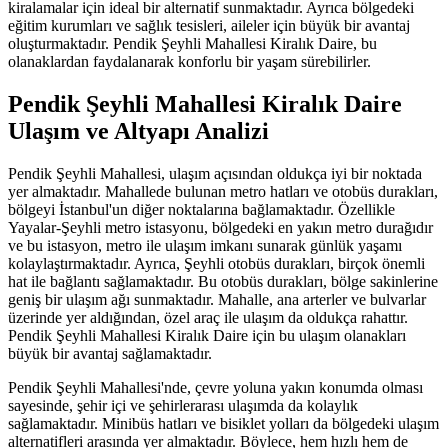
kiralamalar için ideal bir alternatif sunmaktadır. Ayrıca bölgedeki
eğitim kurumları ve sağlık tesisleri, aileler için büyük bir avantaj
oluşturmaktadır. Pendik Şeyhli Mahallesi Kiralık Daire, bu
olanaklardan faydalanarak konforlu bir yaşam sürebilirler.
Pendik Şeyhli Mahallesi Kiralık Daire
Ulaşım ve Altyapı Analizi
Pendik Şeyhli Mahallesi, ulaşım açısından oldukça iyi bir noktada
yer almaktadır. Mahallede bulunan metro hatları ve otobüs durakları,
bölgeyi İstanbul'un diğer noktalarına bağlamaktadır. Özellikle
Yayalar-Şeyhli metro istasyonu, bölgedeki en yakın metro durağıdır
ve bu istasyon, metro ile ulaşım imkanı sunarak günlük yaşamı
kolaylaştırmaktadır. Ayrıca, Şeyhli otobüs durakları, birçok önemli
hat ile bağlantı sağlamaktadır. Bu otobüs durakları, bölge sakinlerine
geniş bir ulaşım ağı sunmaktadır. Mahalle, ana arterler ve bulvarlar
üzerinde yer aldığından, özel araç ile ulaşım da oldukça rahattır.
Pendik Şeyhli Mahallesi Kiralık Daire için bu ulaşım olanakları
büyük bir avantaj sağlamaktadır.
Pendik Şeyhli Mahallesi'nde, çevre yoluna yakın konumda olması
sayesinde, şehir içi ve şehirlerarası ulaşımda da kolaylık
sağlamaktadır. Minibüs hatları ve bisiklet yolları da bölgedeki ulaşım
alternatifleri arasında yer almaktadır. Böylece, hem hızlı hem de