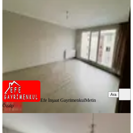
Otoparklı Kiralık 2+1 Daire
Pendik, Şeyhli Mahallesi
2+1
·
85 m²
·
3. Kat
·
06.08.2026
40.000 ₺
Efe İnşaat Gayrimenkul
Metin Özalp
Ara
Ara
Efe İnşaat Gayrimenkul
Metin
Özalp
SİTE İÇİ
Mertcan'dan Hilal Konutlarında
Eşyalı Ara Kat Balkonlu 1+1 Daire