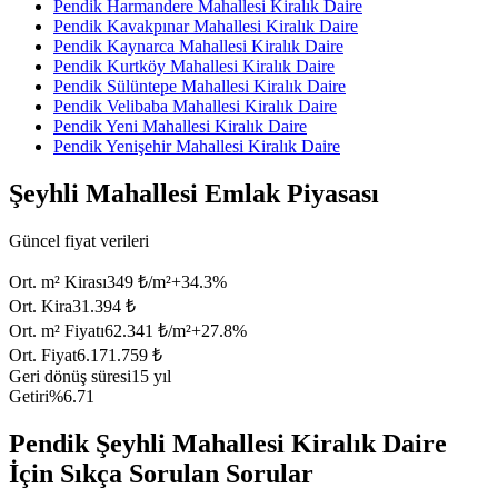
Pendik Harmandere Mahallesi Kiralık Daire
Pendik Kavakpınar Mahallesi Kiralık Daire
Pendik Kaynarca Mahallesi Kiralık Daire
Pendik Kurtköy Mahallesi Kiralık Daire
Pendik Sülüntepe Mahallesi Kiralık Daire
Pendik Velibaba Mahallesi Kiralık Daire
Pendik Yeni Mahallesi Kiralık Daire
Pendik Yenişehir Mahallesi Kiralık Daire
Şeyhli Mahallesi Emlak Piyasası
Güncel fiyat verileri
Ort. m² Kirası
349 ₺/m²
+
34.3
%
Ort. Kira
31.394 ₺
Ort. m² Fiyatı
62.341 ₺/m²
+
27.8
%
Ort. Fiyat
6.171.759 ₺
Geri dönüş süresi
15 yıl
Getiri
%6.71
Pendik Şeyhli Mahallesi Kiralık Daire
İçin Sıkça Sorulan Sorular