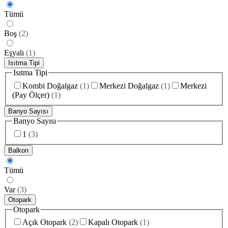
Tümü
Boş
(
2
)
Eşyalı
(
1
)
Isıtma Tipi
Isıtma Tipi
Kombi Doğalgaz
(
1
)
Merkezi Doğalgaz
(
1
)
Merkezi
(Pay Ölçer)
(
1
)
Banyo Sayısı
Banyo Sayısı
1
(
3
)
Balkon
Tümü
Var
(
3
)
Otopark
Otopark
Açık Otopark
(
2
)
Kapalı Otopark
(
1
)