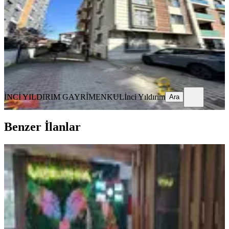
2+1
·
90 m²
·
1. Kat
·
18.06.2026
34.000 ₺
İNCİ YILDIRIM GAYRİMENKUL
İnci Yıldırım
Ara
İNCİ YILDIRIM GAYRİMENKUL
İnci Yıldırım
Ara
Benzer İlanlar
ÖNE ÇIKAN
Bahadır 148 Site İçerisinde Kiralık
2+1 Sıfır Daire 2.kat
Pendik, Çamçeşme Mahallesi
2+1
·
94 m²
·
2. Kat
·
27.07.2026
40.000 ₺