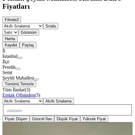
Fiyatları
Filtrele
3
Sırala
Görünüm
Harita
Kaydet
Paylaş
İl
İstanbul
İlçe
Pendik
Semt
Şeyhli Mahallesi
Tümünü Temizle
Tüm İlanlar
(
3
)
Emlak Ofisinden
(
3
)
Akıllı Sıralama
Fiyatı Düşen
Güncel İlan
Düşük Fiyat
Yüksek Fiyat
YENİ
Kurtköy'de Site İçinde Açık Havuzlu