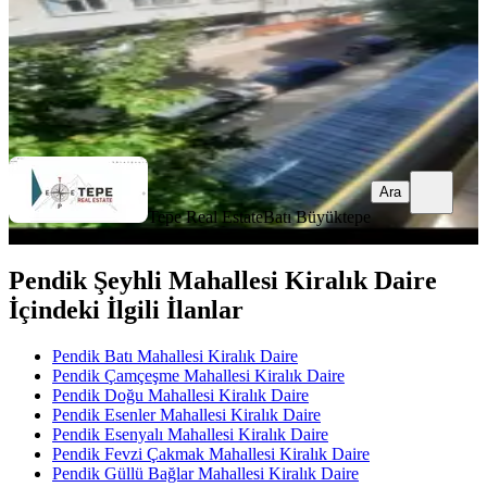
Tepe Real Estate
Batı Büyüktepe
Ara
Ara
Tepe Real Estate
Batı Büyüktepe
Pendik Şeyhli Mahallesi Kiralık Daire
İçindeki İlgili İlanlar
Pendik Batı Mahallesi Kiralık Daire
Pendik Çamçeşme Mahallesi Kiralık Daire
Pendik Doğu Mahallesi Kiralık Daire
Pendik Esenler Mahallesi Kiralık Daire
Pendik Esenyalı Mahallesi Kiralık Daire
Pendik Fevzi Çakmak Mahallesi Kiralık Daire
Pendik Güllü Bağlar Mahallesi Kiralık Daire