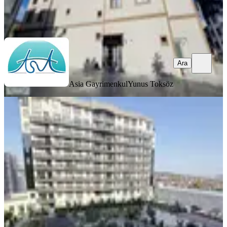
Asia Gayrimenkul
Yunus Toksöz
Ara
Ara
Asia Gayrimenkul
Yunus Toksöz
YENİ
Sima Garden Büyük Tip 1+1
Balkonlu Peyzaj Cephe
Pendik, Yenişehir Mahallesi
1+1
·
74 m²
·
3. Kat
·
06.08.2026
34.500 ₺
Trio Gayrimenkul
Trio Serkan Yandık