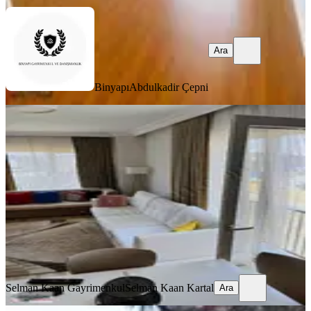
Ara
Binyapı
Abdulkadir Çepni
YENİ
Pendik Harmandere2-1 Kiralık Daire
Pendik, Harmandere Mahallesi
2+1
·
100 m²
·
5. Kat
·
07.08.2026
58.000 ₺
Selman Kaan Gayrimenkul
Selman Kaan Kartal
Ara
Selman Kaan Gayrimenkul
Selman Kaan Kartal
Ara