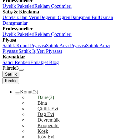
Profesyoneller
Üyelik Paketleri
Reklam Çözümleri
Satış & Kiralama
Ücretsiz İlan Verin
Değerini Öğren
Danışman Bul
Uzman
Danışmanlar
Profesyoneller
Üyelik Paketleri
Reklam Çözümleri
Piyasa
Satılık Konut Piyasası
Satılık Arsa Piyasası
Satılık Arazi
Piyasası
Satılık İş Yeri Piyasası
Kaynaklar
Satıcı Rehberi
Emlakjet Blog
Filtrele
3
Satılık
Kiralık
Konut
(3)
Daire
(3)
Bina
Çiftlik Evi
Dağ Evi
Devremülk
Kooperatif
Köşk
Köy Evi