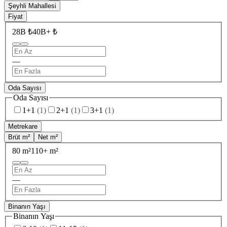
Şeyhli Mahallesi
Fiyat
28B ₺
40B+ ₺
—
Oda Sayısı
Oda Sayısı
1+1
(
1
)
2+1
(
1
)
3+1
(
1
)
Metrekare
Brüt m²
Net m²
80 m²
110+ m²
—
Binanın Yaşı
Binanın Yaşı