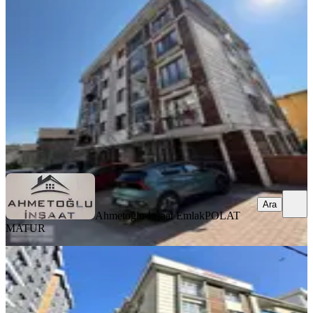
Pendik, Şeyhli Mahallesi
3+1
·
110 m²
·
Yüksek giriş
·
01.08.2026
32.500 ₺
Ahmetoğlu İnşaat Emlak
POLAT MATUR
Ara
Ara
Ahmetoğlu İnşaat Emlak
POLAT
MATUR
BALKONLU
Pendik Şeyhlide Metroya Yakın 2+1
Aileye Uygun Kiralık
Pendik, Şeyhli Mahallesi