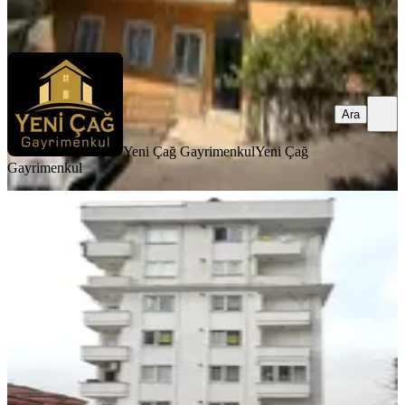
Ara
Ara
Yeni Çağ Gayrimenkul
Yeni Çağ
Gayrimenkul
YENİ
Pendik 3+1 Daire Kaymakamlık
Karşısı Deniz Manzaralı
Pendik, Doğu Mahallesi
3+1
·
130 m²
·
5. Kat
·
06.08.2026
45.000 ₺