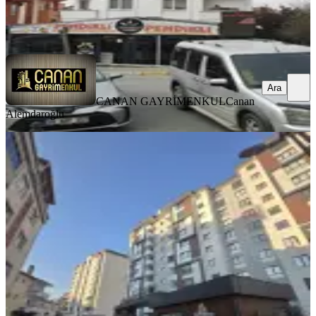
CANAN GAYRİMENKUL
Canan Alemdaroğlu
Ara
Ara
CANAN GAYRİMENKUL
Canan
Alemdaroğlu
YENİ
Hastane Metroya Yürüme Mesafesi
Site İçi Sıfır 2+1 Kiralık 95m2
Pendik, Esenler Mahallesi
2+1
·
95 m²
·
2. Kat
·
06.08.2026
36.500 ₺
Aydın İnşaat Gayrimenkul
Aydın İnşaat Gayrimenkul