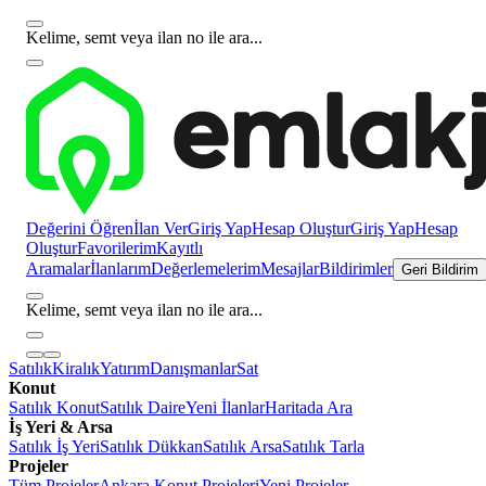
Kelime, semt veya ilan no ile ara...
Değerini Öğren
İlan Ver
Giriş Yap
Hesap Oluştur
Giriş Yap
Hesap
Oluştur
Favorilerim
Kayıtlı
Aramalar
İlanlarım
Değerlemelerim
Mesajlar
Bildirimler
Geri Bildirim
Kelime, semt veya ilan no ile ara...
Satılık
Kiralık
Yatırım
Danışmanlar
Sat
Konut
Satılık Konut
Satılık Daire
Yeni İlanlar
Haritada Ara
İş Yeri & Arsa
Satılık İş Yeri
Satılık Dükkan
Satılık Arsa
Satılık Tarla
Projeler
Tüm Projeler
Ankara Konut Projeleri
Yeni Projeler