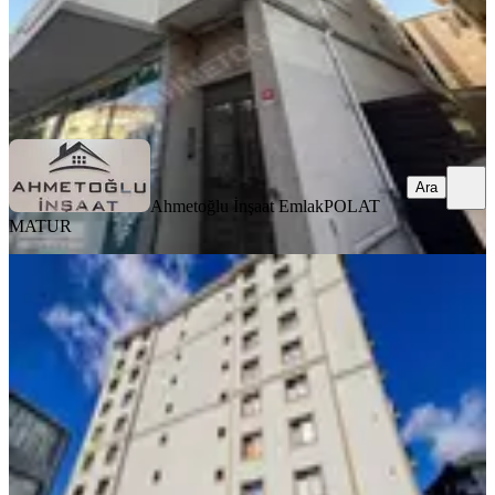
Ahmetoğlu İnşaat Emlak
POLAT MATUR
Ara
Ara
Ahmetoğlu İnşaat Emlak
POLAT
MATUR
YENİ
Asai'dan 7nci Kat 2+1 Kiralık Daire
Pendik, Güllü Bağlar Mahallesi
2+1
·
85 m²
·
7. Kat
·
06.08.2026
42.500 ₺