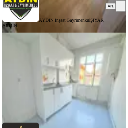
Ara
AYDIN İnşaat Gayrimenkul
ŞİYAR
AYDIN
YENİ
Arzu Emlaktan İsmetpaşa Cad.
Kiralık 3+1 Daire
Sultangazi, Gazi Mahallesi
3+1
·
120 m²
·
3. Kat
·
06.08.2026
30.000 ₺
ARZU EMLAK
Hasan B
Ara