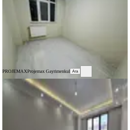
Yüksek Giriş Daire
Sultangazi, Esentepe Mahallesi
2+1
·
95 m²
·
Yüksek giriş
·
06.08.2026
25.000 ₺
PROJEMAX
Projemax Gayrimenkul
Ara
PROJEMAX
Projemax Gayrimenkul
Ara
SIFIR BİNA
Ordu Caddesine Cephe Kiralık Sıfır
Asansörlü Arakat Daire
Sultangazi, İsmetpaşa Mahallesi
2+1
·
95 m²
·
3. Kat
·
06.08.2026
45.000 ₺