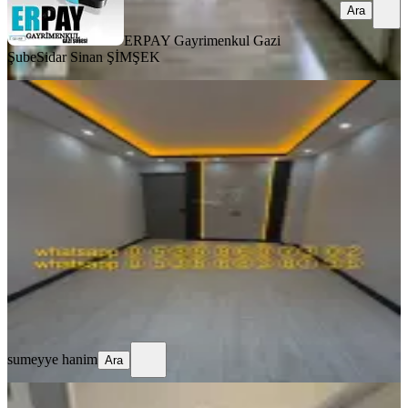
Ara
ERPAY Gayrimenkul Gazi
Şube
Sidar Sinan ŞİMŞEK
YENİ
Ev Sahibinden 2+1 (açıklamayı
Okuyunuz) Whatsapp:
O_5_3_6__8_6_0__7_3__0_2_
Sultangazi, Cebeci Mahallesi
2+1
·
120 m²
·
2. Kat
·
09.08.2026
29.000 ₺
sumeyye hanim
Ara
sumeyye hanim
Ara
YENİ