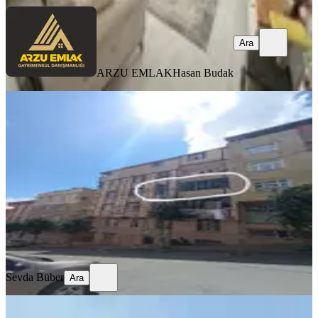
Ara
ARZU EMLAK
Hasan Budak
YENİ
Gazi Mahallesi 2+1 Kiralık Daire
Sultangazi, Gazi Mahallesi
2+1
·
90 m²
·
2. Kat
·
05.08.2026
30.000 ₺
Sevda Büber
Ara
Sevda Büber
Ara
YENİ
Day House'den 2+1 Amerikan