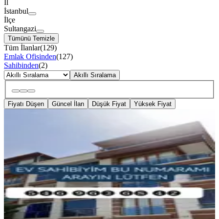
İl
İstanbul
İlçe
Sultangazi
Tümünü Temizle
Tüm İlanlar
(
129
)
Emlak Ofisinden
(
127
)
Sahibinden
(
2
)
Akıllı Sıralama
Fiyatı Düşen
Güncel İlan
Düşük Fiyat
Yüksek Fiyat
YENİ
Ev Sahibiyim 2+1 Kiralık Daire
Ulaşıma Yakın
Sultangazi, Cebeci Mahallesi
2+1
·
120 m²
·
2. Kat
·
09.08.2026
20.000 ₺
Emlakjet