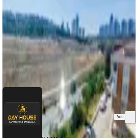
Mutfaklı Teraslı Çatı Kat
Sultangazi, 75. Yıl Mahallesi
2+1
·
85 m²
·
Çatı Katı
·
05.08.2026
26.000 ₺
DAY HOUSE GAYRİMENKUL
Ferdi Çiçek
Ara
Ara