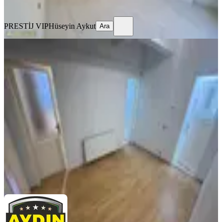
Ara
PRESTİJ VIP
Hüseyin Aykut
Ara
YENİ
Aydın İnş Cebeci Mah 2+1 80m2
Yüksek Giriş Haseki Yürüme Mesafe
Sultangazi, Cebeci Mahallesi
2+1
·
80 m²
·
Yüksek giriş
·
06.08.2026
20.000 ₺
AYDIN İnşaat Gayrimenkul
ŞİYAR AYDIN
Ara