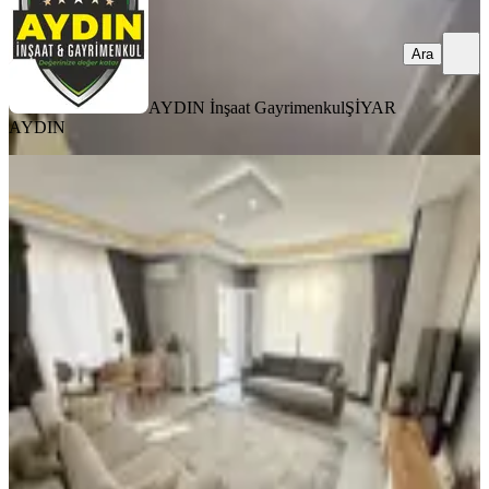
Ara
AYDIN İnşaat Gayrimenkul
ŞİYAR
AYDIN
YENİ
Arzu Emla'tan Yunus Emre Mah
Kiralık Asansörlü Ara Kat Daire
Sultangazi, Yunus Emre Mahallesi
2+1
·
110 m²
·
1. Kat
·
05.08.2026
45.000 ₺
ARZU EMLAK
Hasan Budak
Ara