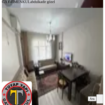
GAYRİMENKUL
abdulkadir gözel
YENİ
Cebeci Mah. 2+1 100m2 1.kat Çift
Balkon Wc Banyo Ayrı Eşyalı
Sultangazi, Cebeci Mahallesi
2+1
·
100 m²
·
1. Kat
·
08.08.2026
37.000 ₺
TOYAP İNŞAAT VE GAYRİMENKUL
abdulkadir gözel
Ara
Ara