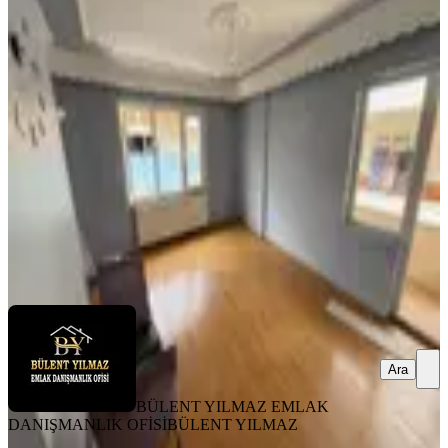
Bülent Yılmazdan Kiralık 2+1
Balkonlu Arakat Daire
Sultangazi, Zübeyde Hanım Mahallesi
2+1
·
85 m²
·
3. Kat
·
08.08.2026
30.000 ₺
BÜLENT YILMAZ EMLAK DANIŞMANLIK OFİSİ
BÜLENT
YILMAZ
Ara
Ara
BÜLENT YILMAZ EMLAK
DANIŞMANLIK OFİSİ
BÜLENT YILMAZ