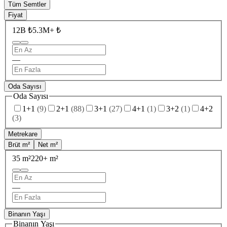
Tüm Semtler
Fiyat
12B ₺
5.3M+ ₺
—
Oda Sayısı
Oda Sayısı
1+1
(
9
)
2+1
(
88
)
3+1
(
27
)
4+1
(
1
)
3+2
(
1
)
4+2
(
3
)
Metrekare
Brüt m²
Net m²
35 m²
220+ m²
—
Binanın Yaşı
Binanın Yaşı