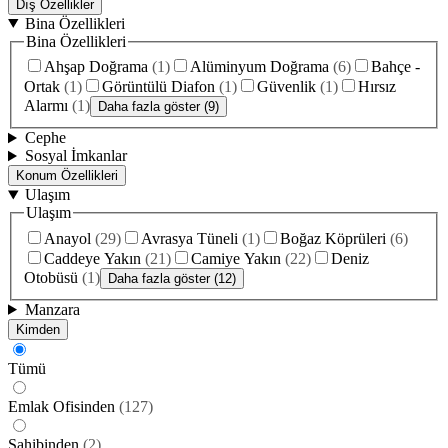
Dış Özellikler
Bina Özellikleri
Bina Özellikleri
Ahşap Doğrama
(
1
)
Alüminyum Doğrama
(
6
)
Bahçe -
Ortak
(
1
)
Görüntülü Diafon
(
1
)
Güvenlik
(
1
)
Hırsız
Alarmı
(
1
)
Daha fazla göster (9)
Cephe
Sosyal İmkanlar
Konum Özellikleri
Ulaşım
Ulaşım
Anayol
(
29
)
Avrasya Tüneli
(
1
)
Boğaz Köprüleri
(
6
)
Caddeye Yakın
(
21
)
Camiye Yakın
(
22
)
Deniz
Otobüsü
(
1
)
Daha fazla göster (12)
Manzara
Kimden
Tümü
Emlak Ofisinden
(
127
)
Sahibinden
(
2
)