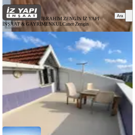
Ara
İBRAHİM ZENGİN İZ YAPI
İNŞAAT & GAYRİMENKUL
Caner Zengin
YENİ
Yunus Emre Mahallesi'nde Kiralık
Ferah Çatı Katı
Sultangazi, Yunus Emre Mahallesi
2+1
·
100 m²
·
Çatı Katı
·
05.08.2026
28.000 ₺
Yılmaz Gayrimenkul
Yılmaz Uzunyayla
Ara