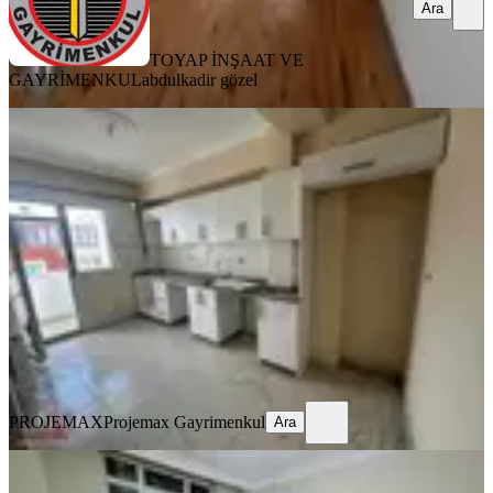
Ara
TOYAP İNŞAAT VE
GAYRİMENKUL
abdulkadir gözel
SIFIR BİNA
Projemax'tan Gazi Mah Cadde Üstü
3+1 125m2 Sıfır Kiralık 2.kat
Sultangazi, 75. Yıl Mahallesi
3+1
·
125 m²
·
2. Kat
·
07.08.2026
48.000 ₺
PROJEMAX
Projemax Gayrimenkul
Ara
PROJEMAX
Projemax Gayrimenkul
Ara
KOMBİLİ
Projemax Tan Esentepe De 95m2