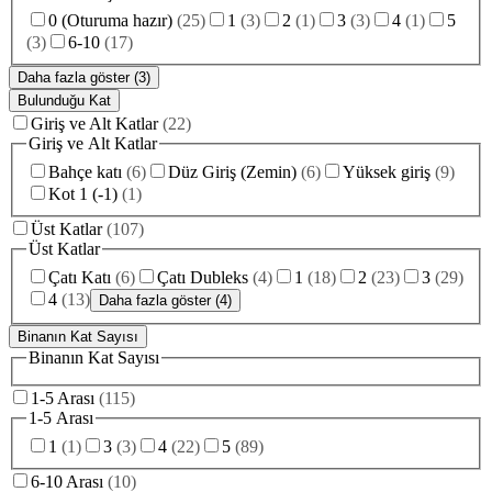
0 (Oturuma hazır)
(
25
)
1
(
3
)
2
(
1
)
3
(
3
)
4
(
1
)
5
(
3
)
6-10
(
17
)
Daha fazla göster (3)
Bulunduğu Kat
Giriş ve Alt Katlar
(
22
)
Giriş ve Alt Katlar
Bahçe katı
(
6
)
Düz Giriş (Zemin)
(
6
)
Yüksek giriş
(
9
)
Kot 1 (-1)
(
1
)
Üst Katlar
(
107
)
Üst Katlar
Çatı Katı
(
6
)
Çatı Dubleks
(
4
)
1
(
18
)
2
(
23
)
3
(
29
)
4
(
13
)
Daha fazla göster (4)
Binanın Kat Sayısı
Binanın Kat Sayısı
1-5 Arası
(
115
)
1-5 Arası
1
(
1
)
3
(
3
)
4
(
22
)
5
(
89
)
6-10 Arası
(
10
)