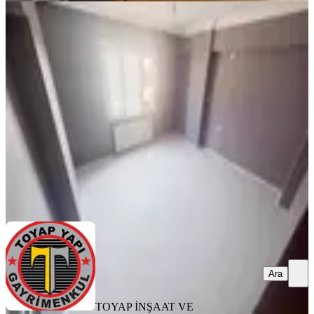
YENİ
Sultançiftliği Mah. 2+1 95m2 2.kat
Tramvaya 5 Dk
Sultangazi, Sultançiftliği Mahallesi
2+1
·
95 m²
·
2. Kat
·
08.08.2026
37.500 ₺
TOYAP İNŞAAT VE GAYRİMENKUL
abdulkadir gözel
Ara
Ara
TOYAP İNŞAAT VE