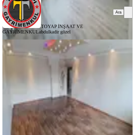
Ara
TOYAP İNŞAAT VE
GAYRİMENKUL
abdulkadir gözel
YENİ
İz Yapı İnş.haseki Hastanesi Yürüyüş
Yolunda Kiralık Daire
Sultangazi, Cebeci Mahallesi
3+1
·
140 m²
·
3. Kat
·
06.08.2026
45.000 ₺
İBRAHİM ZENGİN İZ YAPI İNŞAAT &
GAYRİMENKUL
Caner Zengin
Ara