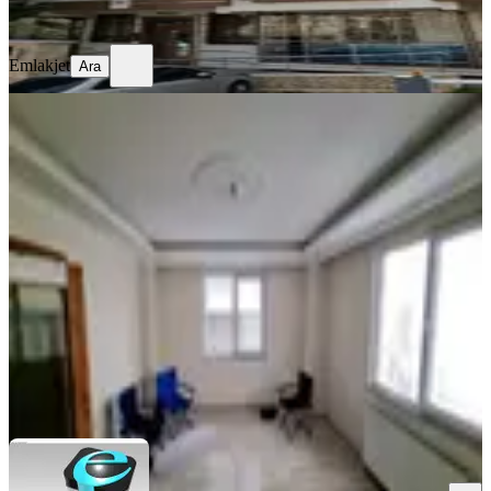
Ara
Emlakjet
Ara
YENİ
Erpay Gayrimenkul'den 2+1
Asansörlü Kiralık Daire
Sultangazi, Zübeyde Hanım Mahallesi
2+1
·
100 m²
·
Kot 1
·
09.08.2026
25.000 ₺
ERPAY Gayrimenkul Gazi Şube
Sidar Sinan ŞİMŞEK
Ara