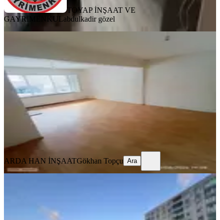
TOYAP İNŞAAT VE
GAYRİMENKUL
abdulkadir gözel
YENİ
Sultançiftliği Mah Giriş Daire
Sultangazi, Sultançiftliği Mahallesi
2+1
·
90 m²
·
Düz Giriş (Zemin)
·
07.08.2026
22.000 ₺
ARDA HAN İNŞAAT
Gökhan Topçu
Ara
ARDA HAN İNŞAAT
Gökhan Topçu
Ara
YENİ
Net Yapı'dan Tüm Faturalar Dahil
Şehir Manzaralı Kiralık 1+1
Sultangazi, Yunus Emre Mahallesi