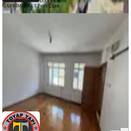
DAY HOUSE
GAYRİMENKUL
Ferdi Çiçek
BALKONLU
Toyaptan Uğurmumcu Mah. 1+1
70m2 3.kat Wc Banyo Ayrı Çift
Balkon
Sultangazi, Uğur Mumcu Mahallesi
1+1
·
70 m²
·
3. Kat
·
08.08.2026
25.000 ₺
TOYAP İNŞAAT VE GAYRİMENKUL
abdulkadir gözel
Ara