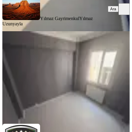
Ara
Yılmaz Gayrimenkul
Yılmaz
Uzunyayla
YENİ
Aydın İnş Sultançitliği Mah 2+1 90m2
3.kat
Sultangazi, Sultançiftliği Mahallesi
2+1
·
90 m²
·
3. Kat
·
05.08.2026
37.500 ₺
AYDIN İnşaat Gayrimenkul
ŞİYAR AYDIN
Ara