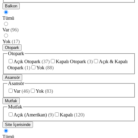
Balkon
Tümü
Var
(
96
)
Yok
(
17
)
Otopark
Otopark
Açık Otopark
(
37
)
Kapalı Otopark
(
3
)
Açık & Kapalı
Otopark
(
1
)
Yok
(
88
)
Asansör
Asansör
Var
(
46
)
Yok
(
83
)
Mutfak
Mutfak
Açık (Amerikan)
(
9
)
Kapalı
(
120
)
Site İçerisinde
Tümü