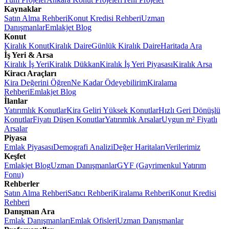
Kaynaklar
Satın Alma Rehberi
Konut Kredisi Rehberi
Uzman
Danışmanlar
Emlakjet Blog
Konut
Kiralık Konut
Kiralık Daire
Günlük Kiralık Daire
Haritada Ara
İş Yeri & Arsa
Kiralık İş Yeri
Kiralık Dükkan
Kiralık İş Yeri Piyasası
Kiralık Arsa
Kiracı Araçları
Kira Değerini Öğren
Ne Kadar Ödeyebilirim
Kiralama
Rehberi
Emlakjet Blog
İlanlar
Yatırımlık Konutlar
Kira Geliri Yüksek Konutlar
Hızlı Geri Dönüşlü
Konutlar
Fiyatı Düşen Konutlar
Yatırımlık Arsalar
Uygun m² Fiyatlı
Arsalar
Piyasa
Emlak Piyasası
Demografi Analizi
Değer Haritaları
Verilerimiz
Keşfet
Emlakjet Blog
Uzman Danışmanlar
GYF (Gayrimenkul Yatırım
Fonu)
Rehberler
Satın Alma Rehberi
Satıcı Rehberi
Kiralama Rehberi
Konut Kredisi
Rehberi
Danışman Ara
Emlak Danışmanları
Emlak Ofisleri
Uzman Danışmanlar