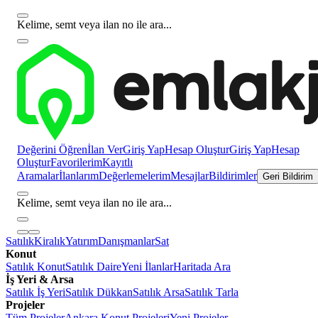
Kelime, semt veya ilan no ile ara...
Değerini Öğren
İlan Ver
Giriş Yap
Hesap Oluştur
Giriş Yap
Hesap
Oluştur
Favorilerim
Kayıtlı
Aramalar
İlanlarım
Değerlemelerim
Mesajlar
Bildirimler
Geri Bildirim
Kelime, semt veya ilan no ile ara...
Satılık
Kiralık
Yatırım
Danışmanlar
Sat
Konut
Satılık Konut
Satılık Daire
Yeni İlanlar
Haritada Ara
İş Yeri & Arsa
Satılık İş Yeri
Satılık Dükkan
Satılık Arsa
Satılık Tarla
Projeler
Tüm Projeler
Ankara Konut Projeleri
Yeni Projeler