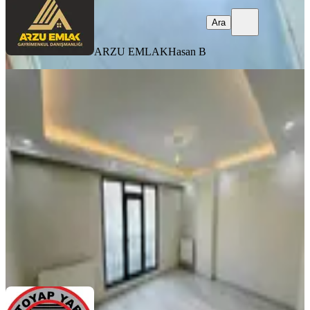
Ara
ARZU EMLAK
Hasan B
YENİ
Toyap Yapıdan 50.yıl Mahallesi
Tramvaya 1dk 2+1 90m2 Sıfır Daire
Sultangazi, 50. Yıl Mahallesi
2+1
·
90 m²
·
2. Kat
·
06.08.2026
49.000 ₺
TOYAP İNŞAAT VE GAYRİMENKUL
abdulkadir gözel
Ara