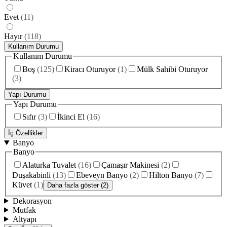
Evet
(
11
)
Hayır
(
118
)
Kullanım Durumu
Kullanım Durumu
Boş
(
125
)
Kiracı Oturuyor
(
1
)
Mülk Sahibi Oturuyor
(
3
)
Yapı Durumu
Yapı Durumu
Sıfır
(
3
)
İkinci El
(
16
)
İç Özellikler
Banyo
Banyo
Alaturka Tuvalet
(
16
)
Çamaşır Makinesi
(
2
)
Duşakabinli
(
13
)
Ebeveyn Banyo
(
2
)
Hilton Banyo
(
7
)
Küvet
(
1
)
Daha fazla göster (2)
Dekorasyon
Mutfak
Altyapı