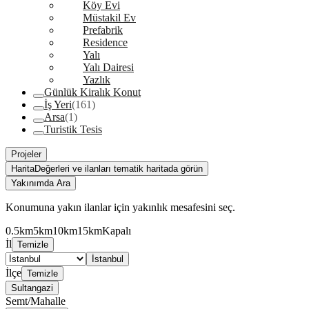
Köy Evi
Müstakil Ev
Prefabrik
Residence
Yalı
Yalı Dairesi
Yazlık
Günlük Kiralık Konut
İş Yeri
(161)
Arsa
(1)
Turistik Tesis
Projeler
Harita
Değerleri ve ilanları tematik haritada görün
Yakınımda Ara
Konumuna yakın ilanlar için yakınlık mesafesini seç.
0.5km
5km
10km
15km
Kapalı
İl
Temizle
İstanbul
İlçe
Temizle
Sultangazi
Semt/Mahalle