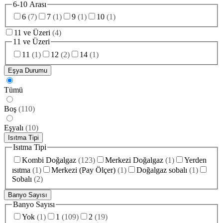
6-10 Arası
6
(
7
)
7
(
1
)
9
(
1
)
10
(
1
)
11 ve Üzeri
(
4
)
11 ve Üzeri
11
(
1
)
12
(
2
)
14
(
1
)
Eşya Durumu
Tümü
Boş
(
110
)
Eşyalı
(
10
)
Isıtma Tipi
Isıtma Tipi
Kombi Doğalgaz
(
123
)
Merkezi Doğalgaz
(
1
)
Yerden
ısıtma
(
1
)
Merkezi (Pay Ölçer)
(
1
)
Doğalgaz sobalı
(
1
)
Sobalı
(
2
)
Banyo Sayısı
Banyo Sayısı
Yok
(
1
)
1
(
109
)
2
(
19
)