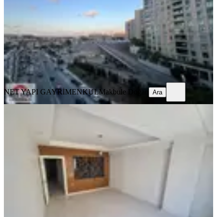
1+1
·
70 m²
·
5. Kat
·
06.08.2026
29.000 ₺
NET YAPI GAYRİMENKUL
Makbule Doğan
Ara
NET YAPI GAYRİMENKUL
Makbule Doğan
Ara
YENİ
Prestij Gayrimenkulden Cebecide
Kiralık Daire.
Sultangazi, Cebeci Mahallesi
2+1
·
105 m²
·
2. Kat
·
06.08.2026
40.000 ₺
PRESTİJ VIP
Hüseyin Aykut