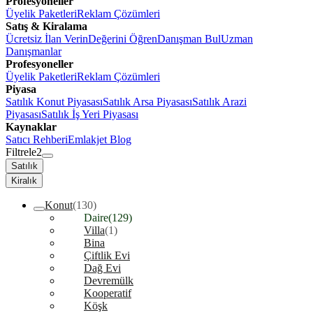
Profesyoneller
Üyelik Paketleri
Reklam Çözümleri
Satış & Kiralama
Ücretsiz İlan Verin
Değerini Öğren
Danışman Bul
Uzman
Danışmanlar
Profesyoneller
Üyelik Paketleri
Reklam Çözümleri
Piyasa
Satılık Konut Piyasası
Satılık Arsa Piyasası
Satılık Arazi
Piyasası
Satılık İş Yeri Piyasası
Kaynaklar
Satıcı Rehberi
Emlakjet Blog
Filtrele
2
Satılık
Kiralık
Konut
(130)
Daire
(129)
Villa
(1)
Bina
Çiftlik Evi
Dağ Evi
Devremülk
Kooperatif
Köşk