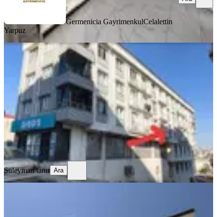
Germenicia Gayrimenkul
Celalettin
Yarpuz
YENİ
Sahibinden Kiralık 1+1
Dulkadiroğlu, Gazi Paşa Mahallesi
1+1
·
55 m²
·
2. Kat
·
03.08.2026
11.000 ₺
Süleyman tanır
Ara
Süleyman tanır
Ara
MANZARALI
Yeni Rota'dan Alıç Sekisinde Kiralık
Geniş 2+1