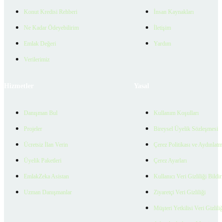
Konut Kredisi Rehberi
İnsan Kaynakları
Ne Kadar Ödeyebilirim
İletişim
Emlak Değeri
Yardım
Verilerimiz
Hizmetler
Yasal
Danışman Bul
Kullanım Koşulları
Projeler
Bireysel Üyelik Sözleşmesi
Ücretsiz İlan Verin
Çerez Politikası ve Aydınlat
Üyelik Paketleri
Çerez Ayarları
EmlakZeka Asistan
Kullanıcı Veri Gizliliği Bildi
Uzman Danışmanlar
Ziyaretçi Veri Gizliliği
Müşteri Yetkilisi Veri Gizlili