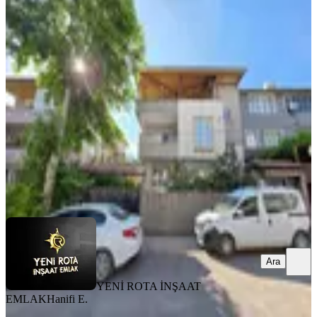
MANZARALI
Yeni Rota'dan Diş Hastanesi Civ.
Geniş 3+1 Kiralık Daire
Dulkadiroğlu, Mehmet Akif Mahallesi
3+1
·
150 m²
·
1. Kat
·
31.07.2026
18.000 ₺
YENİ ROTA İNŞAAT EMLAK
Hanifi E.
Ara
Ara
YENİ ROTA İNŞAAT
EMLAK
Hanifi E.