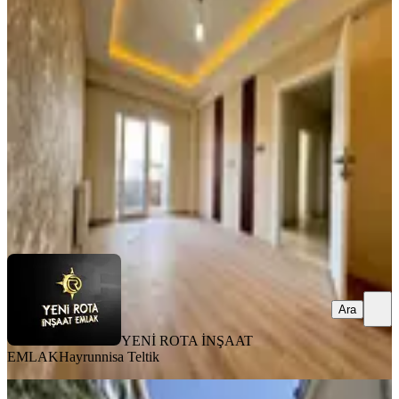
Yanı Lüx 2+1 Kiralık Daire
Dulkadiroğlu, Bahçeli Evler Mahallesi
2+1
·
90 m²
·
3. Kat
·
31.07.2026
18.000 ₺
19.500 ₺
YENİ ROTA İNŞAAT EMLAK
Hayrunnisa Teltik
Ara
Ara
YENİ ROTA İNŞAAT
EMLAK
Hayrunnisa Teltik
MANZARALI