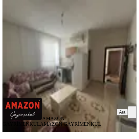
MANZARALI
Amazon' Dan Uncular Camii Civarı
Faturalar Dahil Eşyalı 1+1!!
Dulkadiroğlu, Egemenlik Mahallesi
1+1
·
60 m²
·
3. Kat
·
22.07.2026
14.500 ₺
AMAZON GAYRİMENKUL
AMAZON GAYRİMENKUL
Ara
Ara
AMAZON
GAYRİMENKUL
AMAZON GAYRİMENKUL