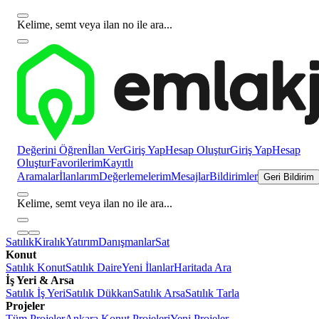
Kelime, semt veya ilan no ile ara...
Değerini Öğren
İlan Ver
Giriş Yap
Hesap Oluştur
Giriş Yap
Hesap
Oluştur
Favorilerim
Kayıtlı
Aramalar
İlanlarım
Değerlemelerim
Mesajlar
Bildirimler
Geri Bildirim
Kelime, semt veya ilan no ile ara...
Satılık
Kiralık
Yatırım
Danışmanlar
Sat
Konut
Satılık Konut
Satılık Daire
Yeni İlanlar
Haritada Ara
İş Yeri & Arsa
Satılık İş Yeri
Satılık Dükkan
Satılık Arsa
Satılık Tarla
Projeler
Tüm Projeler
Ankara Konut Projeleri
Yeni Projeler