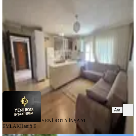
Yeni Rota'dan Ferhuş Toki'de 2+0
Eşyalı Kiralık Daire
Dulkadiroğlu, Karataş Mahallesi
2+0
·
60 m²
·
Yüksek giriş
·
31.07.2026
15.000 ₺
YENİ ROTA İNŞAAT EMLAK
Hanifi E.
Ara
Ara
YENİ ROTA İNŞAAT
EMLAK
Hanifi E.