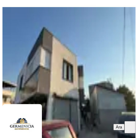
YENİ
Germenıcıa'dan Kanuni Mh.de
Kiralık Geniş 1+1 Daire
Dulkadiroğlu, Kanuni Mahallesi
1+1
·
82 m²
·
Düz Giriş (Zemin)
·
06.08.2026
11.000 ₺
Germenicia Gayrimenkul
Celalettin Yarpuz
Ara
Ara