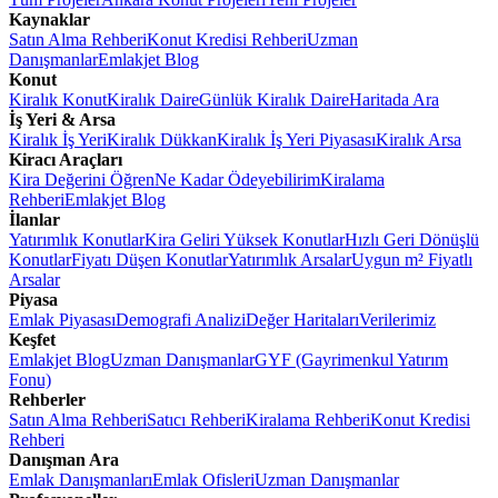
Kaynaklar
Satın Alma Rehberi
Konut Kredisi Rehberi
Uzman
Danışmanlar
Emlakjet Blog
Konut
Kiralık Konut
Kiralık Daire
Günlük Kiralık Daire
Haritada Ara
İş Yeri & Arsa
Kiralık İş Yeri
Kiralık Dükkan
Kiralık İş Yeri Piyasası
Kiralık Arsa
Kiracı Araçları
Kira Değerini Öğren
Ne Kadar Ödeyebilirim
Kiralama
Rehberi
Emlakjet Blog
İlanlar
Yatırımlık Konutlar
Kira Geliri Yüksek Konutlar
Hızlı Geri Dönüşlü
Konutlar
Fiyatı Düşen Konutlar
Yatırımlık Arsalar
Uygun m² Fiyatlı
Arsalar
Piyasa
Emlak Piyasası
Demografi Analizi
Değer Haritaları
Verilerimiz
Keşfet
Emlakjet Blog
Uzman Danışmanlar
GYF (Gayrimenkul Yatırım
Fonu)
Rehberler
Satın Alma Rehberi
Satıcı Rehberi
Kiralama Rehberi
Konut Kredisi
Rehberi
Danışman Ara
Emlak Danışmanları
Emlak Ofisleri
Uzman Danışmanlar