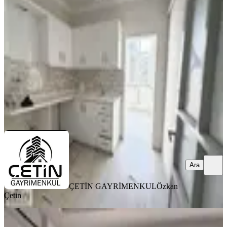
Dulkadiroğlu, İsa Divanlı Mahallesi
2+1
·
115 m²
·
2. Kat
·
01.08.2026
13.500 ₺
ÇETİN GAYRİMENKUL
Özkan Çetin
Ara
Ara
ÇETİN GAYRİMENKUL
Özkan
Çetin
MANZARALI
%
8
Yeni Rota'dan Emniyet Müdürlüğü