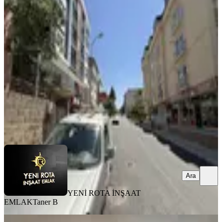
Yeni Rota'dan Egemenlik
Mahallesinde Kiralık 3+1 Müstakil Ev
Dulkadiroğlu, Egemenlik Mahallesi
3+1
·
155 m²
·
1. Kat
·
31.07.2026
18.000 ₺
YENİ ROTA İNŞAAT EMLAK
Taner B
Ara
Ara
YENİ ROTA İNŞAAT
EMLAK
Taner B
MANZARALI