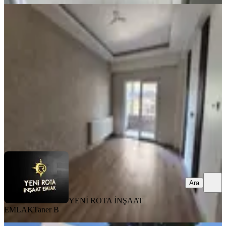
BALKONLU
6 Şubat Sonrası 2+1 Kiralık Daire
Dulkadiroğlu, Bahçeli Evler Mahallesi
2+1
·
90 m²
·
2. Kat
·
31.07.2026
16.750 ₺
YENİ ROTA İNŞAAT EMLAK
Taner B
Ara
Ara
YENİ ROTA İNŞAAT
EMLAK
Taner B