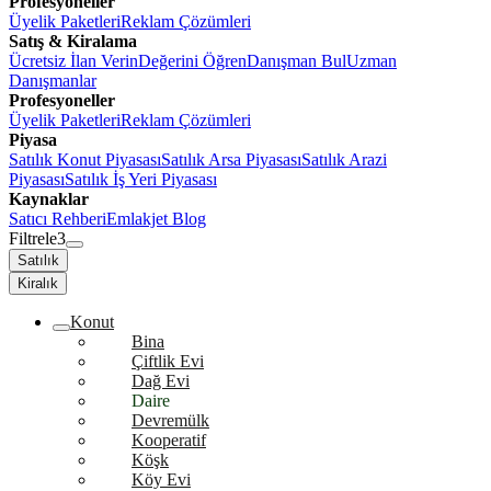
Profesyoneller
Üyelik Paketleri
Reklam Çözümleri
Satış & Kiralama
Ücretsiz İlan Verin
Değerini Öğren
Danışman Bul
Uzman
Danışmanlar
Profesyoneller
Üyelik Paketleri
Reklam Çözümleri
Piyasa
Satılık Konut Piyasası
Satılık Arsa Piyasası
Satılık Arazi
Piyasası
Satılık İş Yeri Piyasası
Kaynaklar
Satıcı Rehberi
Emlakjet Blog
Filtrele
3
Satılık
Kiralık
Konut
Bina
Çiftlik Evi
Dağ Evi
Daire
Devremülk
Kooperatif
Köşk
Köy Evi