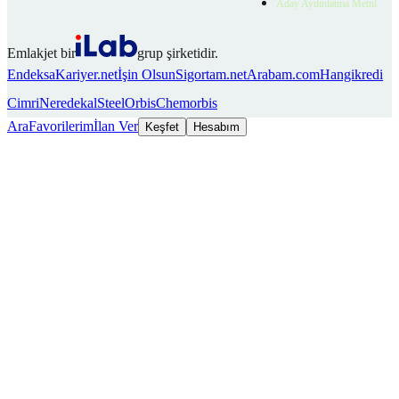
Aday Aydınlatma Metni
Emlakjet bir
grup şirketidir.
Endeksa
Kariyer.net
İşin Olsun
Sigortam.net
Arabam.com
Hangikredi
Cimri
Neredekal
SteelOrbis
Chemorbis
Ara
Favorilerim
İlan Ver
Keşfet
Hesabım