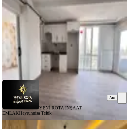
Yanı Sıfır Lüx 2+0 Kiralık Daire
Dulkadiroğlu, Bahçeli Evler Mahallesi
2+0
·
80 m²
·
3. Kat
·
31.07.2026
17.000 ₺
18.500 ₺
YENİ ROTA İNŞAAT EMLAK
Hayrunnisa Teltik
Ara
Ara
YENİ ROTA İNŞAAT
EMLAK
Hayrunnisa Teltik
MANZARALI
%
8
Yeni Rota'dan Emniyet Müdürlüğü