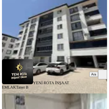
Dulkadiroğlu, Bayazıtlı Mahallesi
2+1
·
100 m²
·
3. Kat
·
03.08.2026
17.500 ₺
YENİ ROTA İNŞAAT EMLAK
Taner B
Ara
Ara
YENİ ROTA İNŞAAT
EMLAK
Taner B
EŞYALI
Doru Gayrimenkulden Çarşı
Merkezde 1+1 Eşyalı Daire