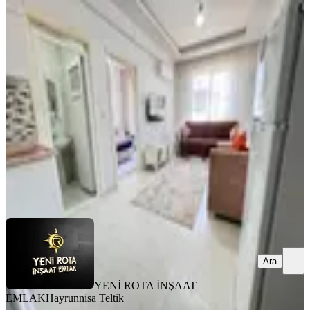
MANZARALI
Yeni Rota'dan Piazza Civarı Eşyalı
1+1 Kiralık Daire
Dulkadiroğlu, Egemenlik Mahallesi
1+1
·
45 m²
·
3. Kat
·
31.07.2026
15.750 ₺
YENİ ROTA İNŞAAT EMLAK
Hayrunnisa Teltik
Ara
Ara
YENİ ROTA İNŞAAT
EMLAK
Hayrunnisa Teltik