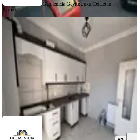
Germenicia Gayrimenkul
Celalettin
Yarpuz
YENİ
Germenıcıa'dan Ballıca Mh.de
Manzaralı Kiralık 2+1 Daire
Dulkadiroğlu, Ballıca Mahallesi
2+1
·
95 m²
·
4. Kat
·
04.08.2026
15.000 ₺
Germenicia Gayrimenkul
Celalettin Yarpuz
Ara
Ara