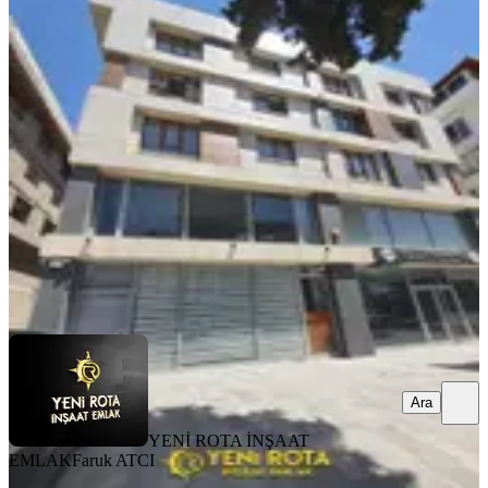
MANZARALI
Yeni Rota'dan Çarşı Merkezde Eşyalı
2+0 Kiralık Daire
Dulkadiroğlu, Yeni Şehir Mahallesi
2+0
·
95 m²
·
3. Kat
·
31.07.2026
17.000 ₺
YENİ ROTA İNŞAAT EMLAK
Faruk ATCI
Ara
Ara
YENİ ROTA İNŞAAT
EMLAK
Faruk ATCI