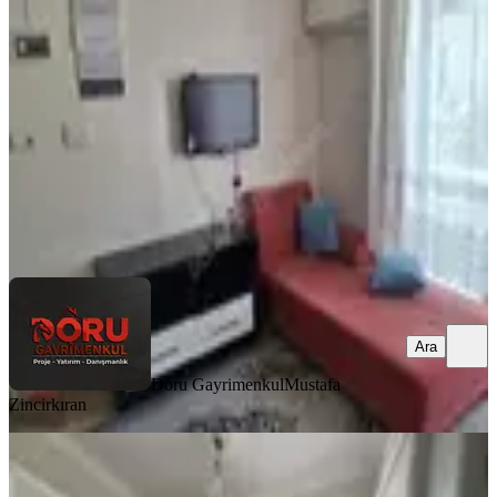
Dulkadiroğlu, Egemenlik Mahallesi
1+1
·
55 m²
·
1. Kat
·
02.08.2026
14.250 ₺
Doru Gayrimenkul
Mustafa Zincirkıran
Ara
Ara
Doru Gayrimenkul
Mustafa
Zincirkıran
BALKONLU
Çetin Gayrimenkul'den Çarsı Valilik
Arkası Kiralık 2+1 Ofis & Ev