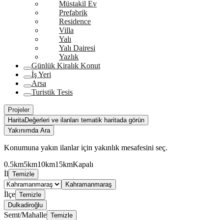
Müstakil Ev
Prefabrik
Residence
Villa
Yalı
Yalı Dairesi
Yazlık
Günlük Kiralık Konut
İş Yeri
Arsa
Turistik Tesis
Projeler
Harita
Değerleri ve ilanları tematik haritada görün
Yakınımda Ara
Konumuna yakın ilanlar için yakınlık mesafesini seç.
0.5km
5km
10km
15km
Kapalı
İl
Temizle
Kahramanmaraş
İlçe
Temizle
Dulkadiroğlu
Semt/Mahalle
Temizle