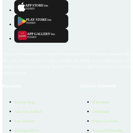
APP STORE
'dan
İNDİRİN
PLAY STORE
'dan
İNDİRİN
APP GALLERY
'den
İNDİRİN
Emlakjet.com internet sitesi ve Emlakjet mobil uygulamalarında kullanıcılar tarafından sağlana
ilan, bilgi, içerik ve görselin gerçekliği, orijinalliği, güvenilirliği ve doğruluğuna ilişkin soru
içerikleri giren kullanıcıya ait olup, Emlakjet'in bu hususlarla ilgili herhangi bir sorumluluğu
bulunmamaktadır.
Kaynaklar
Emlakjet Hakkında
Emlakjet Blog
Hakkımızda
Satın Alma Rehberi
Ödüllerimiz
Satıcı Rehberi
Reklam Çözümleri
Kiralama Rehberi
Kurumsal Materyaller