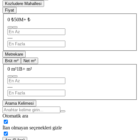
Kozludere Mahallesi
Fiyat
0 ₺
50M+ ₺
—
Metrekare
Brüt m²
Net m²
0 m²
1B+ m²
—
Arama Kelimesi
Otomatik ara
İlan olmayan seçenekleri gizle