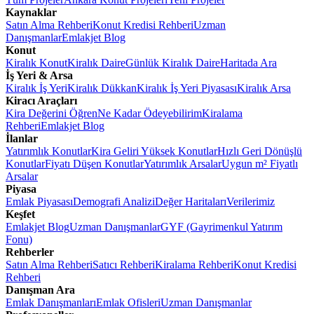
Kaynaklar
Satın Alma Rehberi
Konut Kredisi Rehberi
Uzman
Danışmanlar
Emlakjet Blog
Konut
Kiralık Konut
Kiralık Daire
Günlük Kiralık Daire
Haritada Ara
İş Yeri & Arsa
Kiralık İş Yeri
Kiralık Dükkan
Kiralık İş Yeri Piyasası
Kiralık Arsa
Kiracı Araçları
Kira Değerini Öğren
Ne Kadar Ödeyebilirim
Kiralama
Rehberi
Emlakjet Blog
İlanlar
Yatırımlık Konutlar
Kira Geliri Yüksek Konutlar
Hızlı Geri Dönüşlü
Konutlar
Fiyatı Düşen Konutlar
Yatırımlık Arsalar
Uygun m² Fiyatlı
Arsalar
Piyasa
Emlak Piyasası
Demografi Analizi
Değer Haritaları
Verilerimiz
Keşfet
Emlakjet Blog
Uzman Danışmanlar
GYF (Gayrimenkul Yatırım
Fonu)
Rehberler
Satın Alma Rehberi
Satıcı Rehberi
Kiralama Rehberi
Konut Kredisi
Rehberi
Danışman Ara
Emlak Danışmanları
Emlak Ofisleri
Uzman Danışmanlar