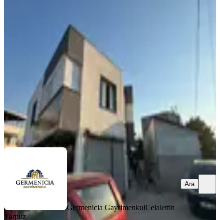
Germenıcıa'dan Kanuni Mh.de
Kiralık Geniş 1+1 Daire
Dulkadiroğlu, Kanuni Mahallesi
1+1
·
82 m²
·
Düz Giriş (Zemin)
·
06.08.2026
11.000 ₺
Germenicia Gayrimenkul
Celalettin Yarpuz
Ara
Ara
Germenicia Gayrimenkul
Celalettin
Yarpuz