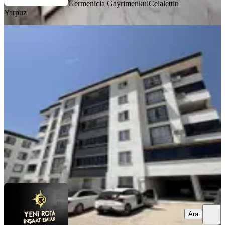
Germenicia Gayrimenkul
Celalettin
Yarpuz
MANZARALI
Yeni Rota'dan Alıç Sekisinde Kiralık
Geniş 2+1
Dulkadiroğlu, Bayazıtlı Mahallesi
2+1
·
100 m²
·
3. Kat
·
03.08.2026
17.500 ₺
YENİ ROTA İNŞAAT EMLAK
Taner B
Ara
Ara