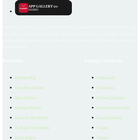
APP GALLERY
'den
İNDİRİN
Emlakjet.com internet sitesi ve Emlakjet mobil uygulamalarında kullanıcılar tarafından sağlana
ilan, bilgi, içerik ve görselin gerçekliği, orijinalliği, güvenilirliği ve doğruluğuna ilişkin soru
içerikleri giren kullanıcıya ait olup, Emlakjet'in bu hususlarla ilgili herhangi bir sorumluluğu
bulunmamaktadır.
Kaynaklar
Emlakjet Hakkında
Emlakjet Blog
Hakkımızda
Satın Alma Rehberi
Ödüllerimiz
Satıcı Rehberi
Reklam Çözümleri
Kiralama Rehberi
Kurumsal Materyaller
Konut Kredisi Rehberi
İnsan Kaynakları
Ne Kadar Ödeyebilirim
İletişim
Emlak Değeri
Yardım