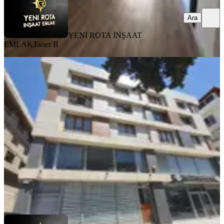
Ara
YENİ ROTA İNŞAAT
EMLAK
Taner B
MANZARALI
Yeni Rota'dan Çarşı Merkezde Eşyalı
2+0 Kiralık Daire
Dulkadiroğlu, Yeni Şehir Mahallesi
2+0
·
95 m²
·
3. Kat
·
31.07.2026
17.000 ₺
YENİ ROTA İNŞAAT EMLAK
Faruk ATCI
Ara