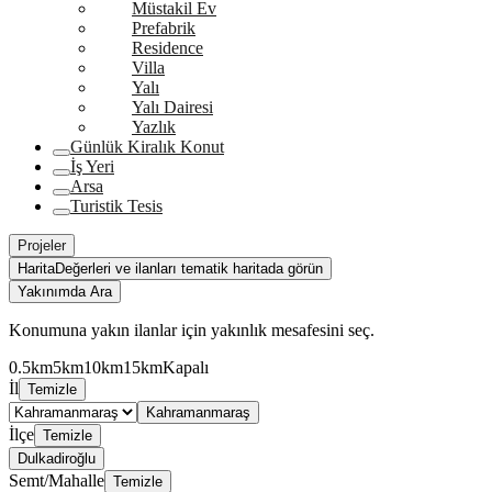
Müstakil Ev
Prefabrik
Residence
Villa
Yalı
Yalı Dairesi
Yazlık
Günlük Kiralık Konut
İş Yeri
Arsa
Turistik Tesis
Projeler
Harita
Değerleri ve ilanları tematik haritada görün
Yakınımda Ara
Konumuna yakın ilanlar için yakınlık mesafesini seç.
0.5km
5km
10km
15km
Kapalı
İl
Temizle
Kahramanmaraş
İlçe
Temizle
Dulkadiroğlu
Semt/Mahalle
Temizle