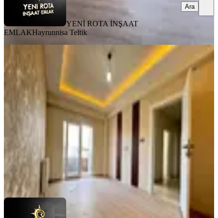
Ara
YENİ ROTA İNŞAAT
EMLAK
Hayrunnisa Teltik
MANZARALI
%
8
Yeni Rota'dan Emniyet Müdürlüğü
Yanı Lüx 2+1 Kiralık Daire
Dulkadiroğlu, Bahçeli Evler Mahallesi
2+1
·
90 m²
·
3. Kat
·
31.07.2026
18.000 ₺
19.500 ₺
YENİ ROTA İNŞAAT EMLAK
Hayrunnisa Teltik
Ara