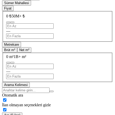
Sümer Mahallesi
Fiyat
0 ₺
50M+ ₺
—
Metrekare
Brüt m²
Net m²
0 m²
1B+ m²
—
Arama Kelimesi
Otomatik ara
İlan olmayan seçenekleri gizle