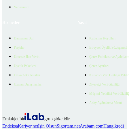
Verilerimiz
Hizmetler
Yasal
Danışman Bul
Kullanım Koşulları
Projeler
Bireysel Üyelik Sözleşmesi
Ücretsiz İlan Verin
Çerez Politikası ve Aydınlat
Üyelik Paketleri
Çerez Ayarları
EmlakZeka Asistan
Kullanıcı Veri Gizliliği Bildi
Uzman Danışmanlar
Ziyaretçi Veri Gizliliği
Müşteri Yetkilisi Veri Gizlili
Aday Aydınlatma Metni
Emlakjet bir
grup şirketidir.
Endeksa
Kariyer.net
İşin Olsun
Sigortam.net
Arabam.com
Hangikredi