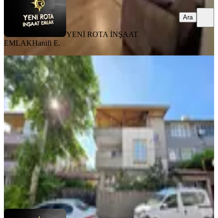
Ara
YENİ ROTA İNŞAAT
EMLAK
Hanifi E.
MANZARALI
Yeni Rota'dan Diş Hastanesi Civ.
Geniş 3+1 Kiralık Daire
Dulkadiroğlu, Mehmet Akif Mahallesi
3+1
·
150 m²
·
1. Kat
·
31.07.2026
18.000 ₺
YENİ ROTA İNŞAAT EMLAK
Hanifi E.
Ara