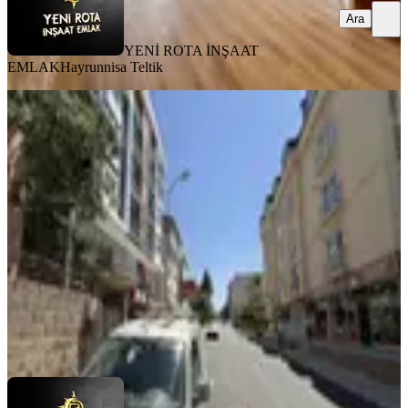
Ara
YENİ ROTA İNŞAAT
EMLAK
Hayrunnisa Teltik
MANZARALI
%
17
Rota'dan Depozitosuz Egemenlik
Mah. Kiralık 3+1 Müstakil
Dulkadiroğlu, Egemenlik Mahallesi
3+1
·
155 m²
·
1. Kat
·
31.07.2026
15.000 ₺
18.000 ₺
YENİ ROTA İNŞAAT EMLAK
Taner B
Ara