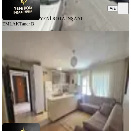
Ara
YENİ ROTA İNŞAAT
EMLAK
Taner B
MANZARALI
Yeni Rota'dan Ferhuş Toki'de 2+0
Eşyalı Kiralık Daire
Dulkadiroğlu, Karataş Mahallesi
2+0
·
60 m²
·
Yüksek giriş
·
31.07.2026
15.000 ₺
YENİ ROTA İNŞAAT EMLAK
Hanifi E.
Ara