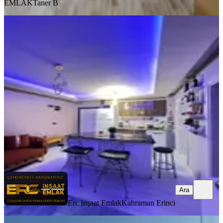
EMLAK
Taner B
YENİ
Karaca Su Tokide Satılık 1+1 Kiralık
Daire
Dulkadiroğlu, Karataş Mahallesi
1+1
·
55 m²
·
4. Kat
·
08.08.2026
15.000 ₺
Erc Inşaat Emlak
Kahraman Erinci
Ara
Ara
Erc Inşaat Emlak
Kahraman Erinci
YENİ