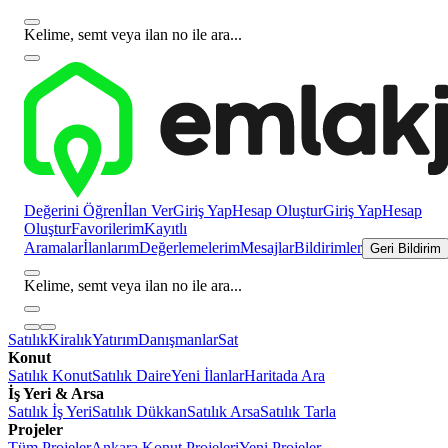
Kelime, semt veya ilan no ile ara...
Değerini Öğren
İlan Ver
Giriş Yap
Hesap Oluştur
Giriş Yap
Hesap
Oluştur
Favorilerim
Kayıtlı
Aramalar
İlanlarım
Değerlemelerim
Mesajlar
Bildirimler
Geri Bildirim
Kelime, semt veya ilan no ile ara...
Satılık
Kiralık
Yatırım
Danışmanlar
Sat
Konut
Satılık Konut
Satılık Daire
Yeni İlanlar
Haritada Ara
İş Yeri & Arsa
Satılık İş Yeri
Satılık Dükkan
Satılık Arsa
Satılık Tarla
Projeler
Tüm Projeler
Ankara Konut Projeleri
Yeni Projeler