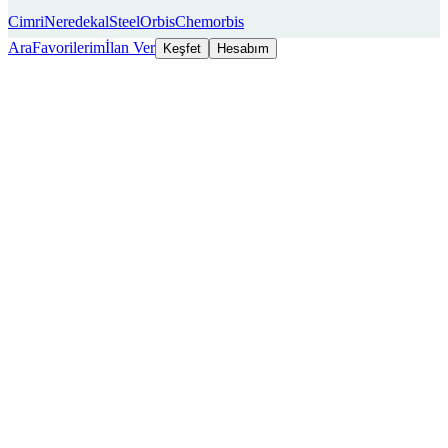
Cimri
Neredekal
SteelOrbis
Chemorbis
Ara
Favorilerim
İlan Ver
Keşfet
Hesabım