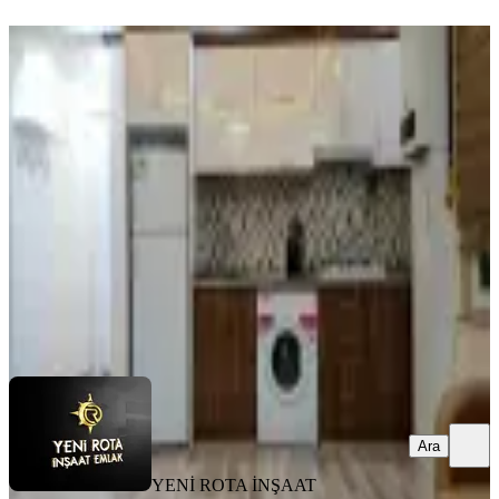
YENİ
Piazza Civarı Kiralık 1+1 Kombili
Eşyalı Daire
Dulkadiroğlu, Egemenlik Mahallesi
1+1
·
45 m²
·
2. Kat
·
08.08.2026
17.500 ₺
YENİ ROTA İNŞAAT EMLAK
Taner B
Ara
Ara
YENİ ROTA İNŞAAT