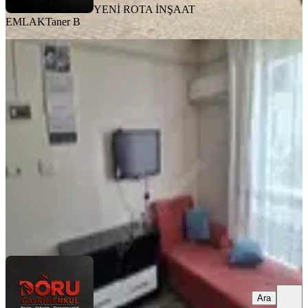
YENİ ROTA İNŞAAT
EMLAK
Taner B
EŞYALI
Doru Gayrimenkulden Çarşı
Merkezde 1+1 Eşyalı Daire
Dulkadiroğlu, Egemenlik Mahallesi
1+1
·
55 m²
·
1. Kat
·
02.08.2026
14.250 ₺
Doru Gayrimenkul
Mustafa Zincirkıran
Ara
Ara