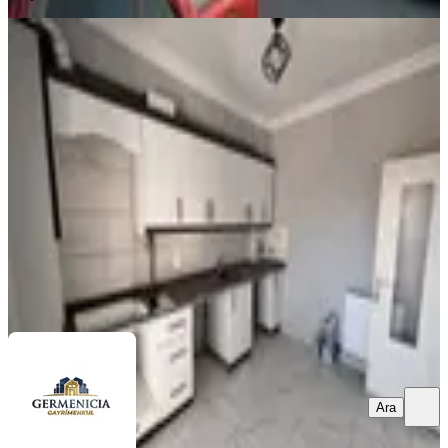
MANZARALI
Germenıcıa'dan Ballıca Mh.de
Manzaralı Kiralık 2+1 Daire
Dulkadiroğlu, Ballıca Mahallesi
2+1
·
95 m²
·
4. Kat
·
04.08.2026
15.000 ₺
Germenicia Gayrimenkul
Celalettin Yarpuz
Ara
Ara