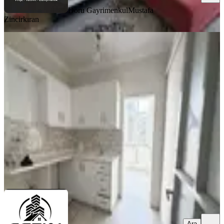
Doru Gayrimenkul
Mustafa
Zincirkıran
BALKONLU
Çetin Gayrimenkul'den Çarsı Valilik
Arkası Kiralık 2+1 Ofis & Ev
Dulkadiroğlu, İsa Divanlı Mahallesi
2+1
·
115 m²
·
2. Kat
·
01.08.2026
13.500 ₺
ÇETİN GAYRİMENKUL
Özkan Çetin
Ara
Ara