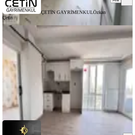
ÇETİN GAYRİMENKUL
Özkan
Çetin
MANZARALI
%
6
Yeni Rota'dan Emniyet Müdürlüğü
Yanı Sıfır Lüx 2+0 Kiralık Daire
Dulkadiroğlu, Bahçeli Evler Mahallesi
2+0
·
80 m²
·
3. Kat
·
31.07.2026
16.000 ₺
17.000 ₺
YENİ ROTA İNŞAAT EMLAK
Hayrunnisa Teltik
Ara