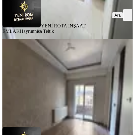
Ara
YENİ ROTA İNŞAAT
EMLAK
Hayrunnisa Teltik
BALKONLU
6 Şubat Sonrası 2+1 Kiralık Daire
Dulkadiroğlu, Bahçeli Evler Mahallesi
2+1
·
90 m²
·
2. Kat
·
31.07.2026
16.750 ₺
YENİ ROTA İNŞAAT EMLAK
Taner B
Ara