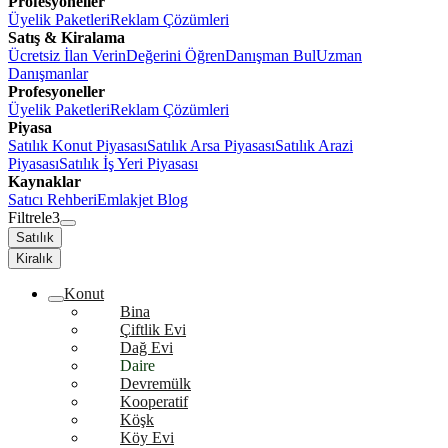
Profesyoneller
Üyelik Paketleri
Reklam Çözümleri
Satış & Kiralama
Ücretsiz İlan Verin
Değerini Öğren
Danışman Bul
Uzman
Danışmanlar
Profesyoneller
Üyelik Paketleri
Reklam Çözümleri
Piyasa
Satılık Konut Piyasası
Satılık Arsa Piyasası
Satılık Arazi
Piyasası
Satılık İş Yeri Piyasası
Kaynaklar
Satıcı Rehberi
Emlakjet Blog
Filtrele
3
Satılık
Kiralık
Konut
Bina
Çiftlik Evi
Dağ Evi
Daire
Devremülk
Kooperatif
Köşk
Köy Evi