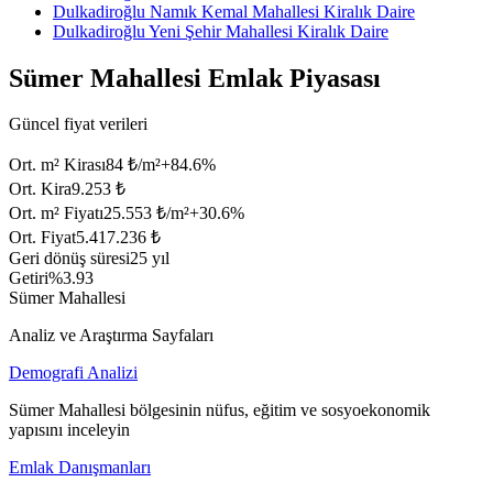
Dulkadiroğlu Namık Kemal Mahallesi Kiralık Daire
Dulkadiroğlu Yeni Şehir Mahallesi Kiralık Daire
Sümer Mahallesi Emlak Piyasası
Güncel fiyat verileri
Ort. m² Kirası
84 ₺/m²
+
84.6
%
Ort. Kira
9.253 ₺
Ort. m² Fiyatı
25.553 ₺/m²
+
30.6
%
Ort. Fiyat
5.417.236 ₺
Geri dönüş süresi
25 yıl
Getiri
%3.93
Sümer Mahallesi
Analiz ve Araştırma Sayfaları
Demografi Analizi
Sümer Mahallesi bölgesinin nüfus, eğitim ve sosyoekonomik
yapısını inceleyin
Emlak Danışmanları