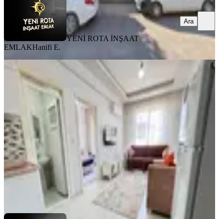
Ara
YENİ ROTA İNŞAAT
EMLAK
Hanifi E.
MANZARALI
Yeni Rota'dan Piazza Civarı Eşyalı
1+1 Kiralık Daire
Dulkadiroğlu, Egemenlik Mahallesi
1+1
·
45 m²
·
3. Kat
·
31.07.2026
15.750 ₺
YENİ ROTA İNŞAAT EMLAK
Hayrunnisa Teltik
Ara