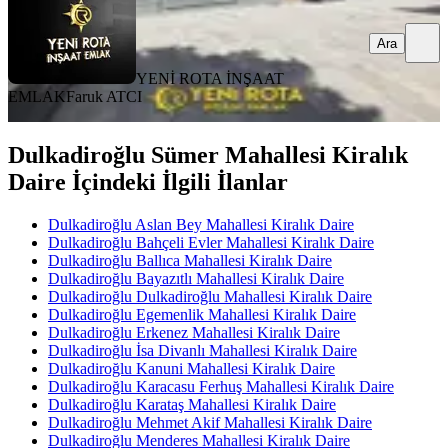
Ara
YENİ ROTA İNŞAAT
EMLAK
Faruk ATCI
Dulkadiroğlu Sümer Mahallesi Kiralık
Daire İçindeki İlgili İlanlar
Dulkadiroğlu Aslan Bey Mahallesi Kiralık Daire
Dulkadiroğlu Bahçeli Evler Mahallesi Kiralık Daire
Dulkadiroğlu Ballıca Mahallesi Kiralık Daire
Dulkadiroğlu Bayazıtlı Mahallesi Kiralık Daire
Dulkadiroğlu Dulkadiroğlu Mahallesi Kiralık Daire
Dulkadiroğlu Egemenlik Mahallesi Kiralık Daire
Dulkadiroğlu Erkenez Mahallesi Kiralık Daire
Dulkadiroğlu İsa Divanlı Mahallesi Kiralık Daire
Dulkadiroğlu Kanuni Mahallesi Kiralık Daire
Dulkadiroğlu Karacasu Ferhuş Mahallesi Kiralık Daire
Dulkadiroğlu Karataş Mahallesi Kiralık Daire
Dulkadiroğlu Mehmet Akif Mahallesi Kiralık Daire
Dulkadiroğlu Menderes Mahallesi Kiralık Daire