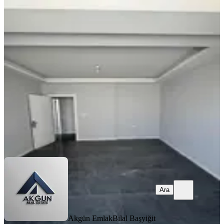
YENİ
Hürriyet Mahallesi İlçe Jandarma
Yakını 2+1 105 M2 Kiralık Daire
Akhisar, Hürriyet Mahallesi
2+1
·
105 m²
·
3. Kat
·
05.08.2026
24.000 ₺
Akgün Emlak
Bilal Başyiğit
Ara
Ara
Akgün Emlak
Bilal Başyiğit