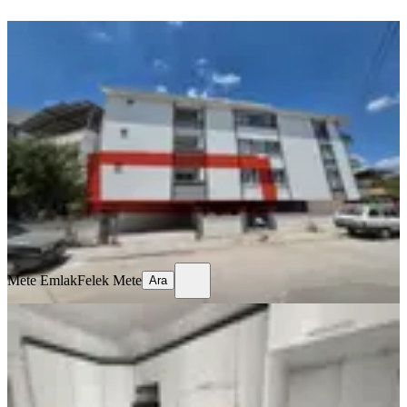
YENİ
Akhisar Efendi Mh'de Kiralık Servis
Güzergahında Daire 1+1
Akhisar, Efendi Mahallesi
1+1
·
50 m²
·
1. Kat
·
07.08.2026
15.000 ₺
Mete Emlak
Felek Mete
Ara
Mete Emlak
Felek Mete
Ara
YENİ
Hürriyet Mahallesi'nde 3+1 Ferah
Kiralık Daire
Akhisar, Hürriyet Mahallesi