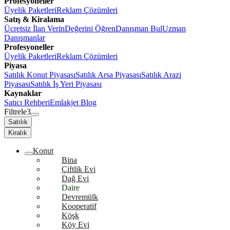
Profesyoneller
Üyelik Paketleri
Reklam Çözümleri
Satış & Kiralama
Ücretsiz İlan Verin
Değerini Öğren
Danışman Bul
Uzman
Danışmanlar
Profesyoneller
Üyelik Paketleri
Reklam Çözümleri
Piyasa
Satılık Konut Piyasası
Satılık Arsa Piyasası
Satılık Arazi
Piyasası
Satılık İş Yeri Piyasası
Kaynaklar
Satıcı Rehberi
Emlakjet Blog
Filtrele
3
Satılık
Kiralık
Konut
Bina
Çiftlik Evi
Dağ Evi
Daire
Devremülk
Kooperatif
Köşk
Köy Evi