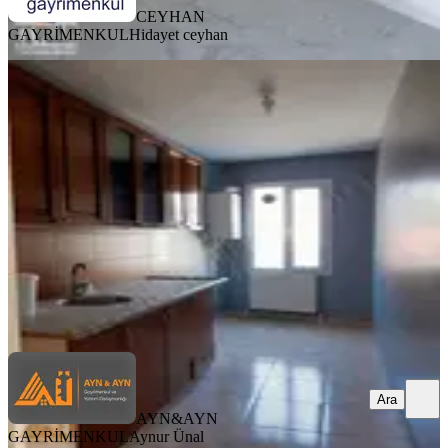
CEYHAN
GAYRİMENKUL
Hidayet ceyhan
BALKONLU
Manisa Akhisarda 2+1 Kiralık Daire
Akhisar, Paşa Mahallesi
2+1
·
80 m²
·
1. Kat
·
06.08.2026
17.000 ₺
AYN&AYN GAYRİMENKUL
Aynur Ünal
Ara
Ara
AYN&AYN
GAYRİMENKUL
Aynur Ünal