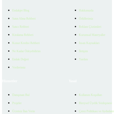
Emlakjet Blog
Hakkımızda
Satın Alma Rehberi
Ödüllerimiz
Satıcı Rehberi
Reklam Çözümleri
Kiralama Rehberi
Kurumsal Materyaller
Konut Kredisi Rehberi
İnsan Kaynakları
Ne Kadar Ödeyebilirim
İletişim
Emlak Değeri
Yardım
Verilerimiz
Hizmetler
Yasal
Danışman Bul
Kullanım Koşulları
Projeler
Bireysel Üyelik Sözleşmesi
Ücretsiz İlan Verin
Çerez Politikası ve Aydınlat