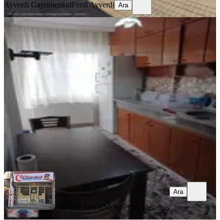
Ayverdi Gayrimenkul
Ferdi Ayverdi
Ara
YENİ
Cumhuriyet Mahallesi 2 + 1 Eşyalı
Kiralık Daire
Akhisar, Cumhuriyet Mahallesi
2+1
·
100 m²
·
2. Kat
·
06.08.2026
26.000 ₺
Ayyıldız Emlak
Mehmet Ali Dedebaş
Ara
Ara
Ayyıldız Emlak
Mehmet Ali Dedebaş