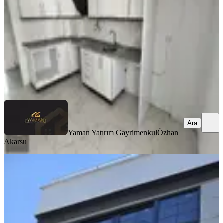
3+1
·
130 m²
·
3. Kat
·
07.08.2026
23.000 ₺
Yaman Yatırım Gayrimenkul
Özhan Akarsu
Ara
Ara
Yaman Yatırım Gayrimenkul
Özhan
Akarsu
YENİ
Reşat Beyde Kiralık 2,5+1 Sıfır Teraslı
Dublex Daire
Akhisar, Reşat Bey Mahallesi
2.5+1
·
126 m²
·
3. Kat
·
06.08.2026