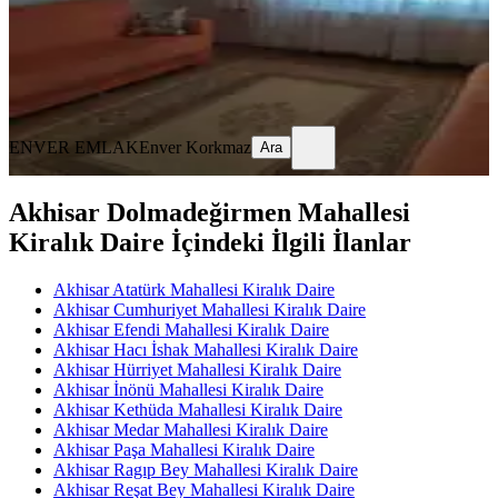
25.000 ₺
ENVER EMLAK
Enver Korkmaz
Ara
ENVER EMLAK
Enver Korkmaz
Ara
Akhisar Dolmadeğirmen Mahallesi
Kiralık Daire İçindeki İlgili İlanlar
Akhisar Atatürk Mahallesi Kiralık Daire
Akhisar Cumhuriyet Mahallesi Kiralık Daire
Akhisar Efendi Mahallesi Kiralık Daire
Akhisar Hacı İshak Mahallesi Kiralık Daire
Akhisar Hürriyet Mahallesi Kiralık Daire
Akhisar İnönü Mahallesi Kiralık Daire
Akhisar Kethüda Mahallesi Kiralık Daire
Akhisar Medar Mahallesi Kiralık Daire
Akhisar Paşa Mahallesi Kiralık Daire
Akhisar Ragıp Bey Mahallesi Kiralık Daire
Akhisar Reşat Bey Mahallesi Kiralık Daire