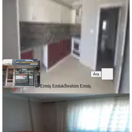
3+1
·
145 m²
·
4. Kat
·
30.07.2026
26.000 ₺
Ermiş Emlak
İbrahim Ermiş
Ara
Ara
Ermiş Emlak
İbrahim Ermiş
EŞYALI
Eşyalı Kiralık Daire Eşyalı
Akhisar, Cumhuriyet Mahallesi
2+1
·
100 m²
·
3. Kat
·
30.07.2026