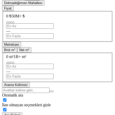
Dolmadeğirmen Mahallesi
Fiyat
0 ₺
50M+ ₺
—
Metrekare
Brüt m²
Net m²
0 m²
1B+ m²
—
Arama Kelimesi
Otomatik ara
İlan olmayan seçenekleri gizle