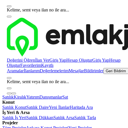
Kelime, semt veya ilan no ile ara...
Değerini Öğren
İlan Ver
Giriş Yap
Hesap Oluştur
Giriş Yap
Hesap
Oluştur
Favorilerim
Kayıtlı
Aramalar
İlanlarım
Değerlemelerim
Mesajlar
Bildirimler
Geri Bildirim
Kelime, semt veya ilan no ile ara...
Satılık
Kiralık
Yatırım
Danışmanlar
Sat
Konut
Satılık Konut
Satılık Daire
Yeni İlanlar
Haritada Ara
İş Yeri & Arsa
Satılık İş Yeri
Satılık Dükkan
Satılık Arsa
Satılık Tarla
Projeler
Tüm Projeler
Ankara Konut Projeleri
Yeni Projeler