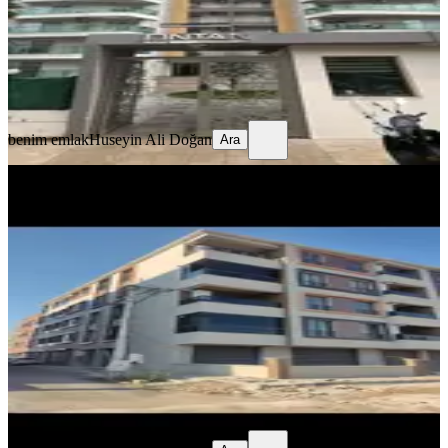
40.000 ₺
benim emlak
Huseyin Ali Doğan
Ara
benim emlak
Huseyin Ali Doğan
Ara
YENİ
%
10
Benim Emlaktan Seyitahmet
Mahallesinde Kiralık Daire
Akhisar, Seyit Ahmet Mahallesi
2+1
·
100 m²
·
1. Kat
·
05.08.2026
18.000 ₺
20.000 ₺
benim emlak
Huseyin Ali Doğan
Ara