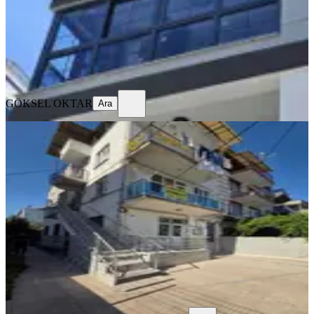
27.500 ₺
GÖKSEL OKTAR
Ara
GÖKSEL OKTAR
Ara
YENİ
Medigün Karşısı Ara Kat Kiralık
Daire
Akhisar, Reşat Bey Mahallesi
2+1
·
110 m²
·
2. Kat
·
06.08.2026
15.500 ₺
Ayverdi Gayrimenkul
Ferdi Ayverdi
Ara