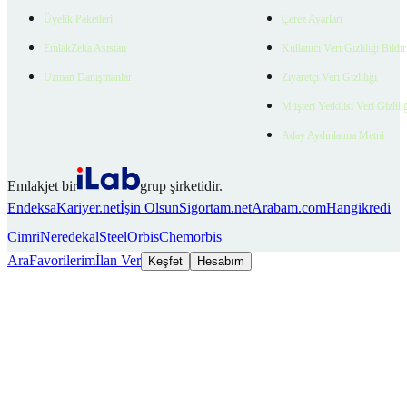
Üyelik Paketleri
Çerez Ayarları
EmlakZeka Asistan
Kullanıcı Veri Gizliliği Bildi
Uzman Danışmanlar
Ziyaretçi Veri Gizliliği
Müşteri Yetkilisi Veri Gizlili
Aday Aydınlatma Metni
Emlakjet bir
grup şirketidir.
Endeksa
Kariyer.net
İşin Olsun
Sigortam.net
Arabam.com
Hangikredi
Cimri
Neredekal
SteelOrbis
Chemorbis
Ara
Favorilerim
İlan Ver
Keşfet
Hesabım