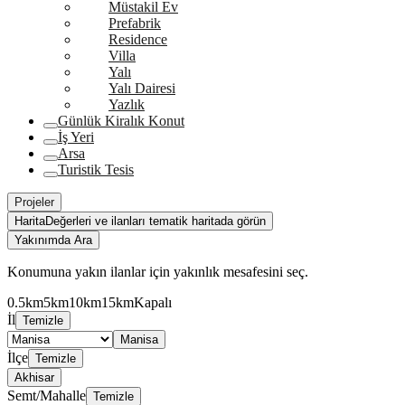
Müstakil Ev
Prefabrik
Residence
Villa
Yalı
Yalı Dairesi
Yazlık
Günlük Kiralık Konut
İş Yeri
Arsa
Turistik Tesis
Projeler
Harita
Değerleri ve ilanları tematik haritada görün
Yakınımda Ara
Konumuna yakın ilanlar için yakınlık mesafesini seç.
0.5km
5km
10km
15km
Kapalı
İl
Temizle
Manisa
İlçe
Temizle
Akhisar
Semt/Mahalle
Temizle