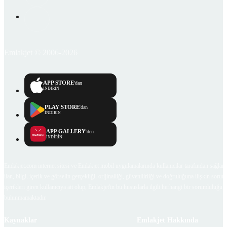
Emlakjet © 2006-2026
APP STORE
'dan
İNDİRİN
PLAY STORE
'dan
İNDİRİN
APP GALLERY
'den
İNDİRİN
Emlakjet.com internet sitesi ve Emlakjet mobil uygulamalarında kullanıcılar tarafından sağlana
ilan, bilgi, içerik ve görselin gerçekliği, orijinalliği, güvenilirliği ve doğruluğuna ilişkin soru
içerikleri giren kullanıcıya ait olup, Emlakjet'in bu hususlarla ilgili herhangi bir sorumluluğu
bulunmamaktadır.
Kaynaklar
Emlakjet Hakkında