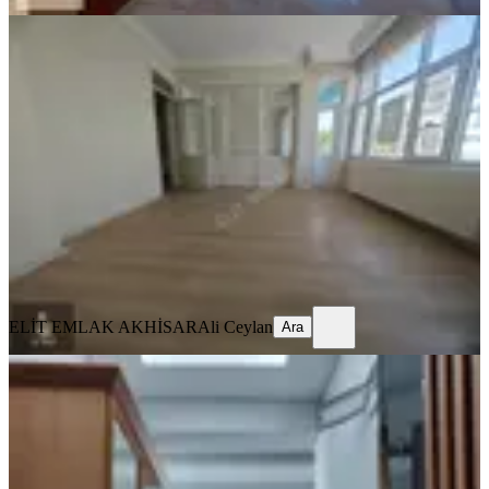
BALKONLU
Elit Emlak Paşa Mahallesinde Ara
Kat Kiralık 3+1 Daire
Akhisar, Paşa Mahallesi
3+1
·
135 m²
·
3. Kat
·
03.08.2026
13.500 ₺
ELİT EMLAK AKHİSAR
Ali Ceylan
Ara
ELİT EMLAK AKHİSAR
Ali Ceylan
Ara
MANZARALI
Reşatbey Ring Yolu Üzerinde 3+1
Fuul Eşyalı Kiralık Daire
Akhisar, Reşat Bey Mahallesi