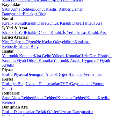
Kaynaklar
Satın Alma Rehberi
Konut Kredisi Rehberi
Uzman
Danışmanlar
Emlakjet Blog
Konut
Kiralık Konut
Kiralık Daire
Günlük Kiralık Daire
Haritada Ara
İş Yeri & Arsa
Kiralık İş Yeri
Kiralık Dükkan
Kiralık İş Yeri Piyasası
Kiralık Arsa
Kiracı Araçları
Kira Değerini Öğren
Ne Kadar Ödeyebilirim
Kiralama
Rehberi
Emlakjet Blog
İlanlar
Yatırımlık Konutlar
Kira Geliri Yüksek Konutlar
Hızlı Geri Dönüşlü
Konutlar
Fiyatı Düşen Konutlar
Yatırımlık Arsalar
Uygun m² Fiyatlı
Arsalar
Piyasa
Emlak Piyasası
Demografi Analizi
Değer Haritaları
Verilerimiz
Keşfet
Emlakjet Blog
Uzman Danışmanlar
GYF (Gayrimenkul Yatırım
Fonu)
Rehberler
Satın Alma Rehberi
Satıcı Rehberi
Kiralama Rehberi
Konut Kredisi
Rehberi
Danışman Ara
Emlak Danışmanları
Emlak Ofisleri
Uzman Danışmanlar