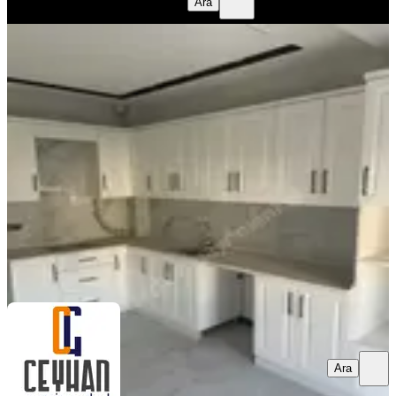
benim emlak
Huseyin Ali Doğan
Ara
YENİ
Efendi'de 2+1, Yerden Isıtmalı,kiralık
Daire
Akhisar, Efendi Mahallesi
2+1
·
95 m²
·
3. Kat
·
04.08.2026
23.000 ₺
CEYHAN GAYRİMENKUL
Hidayet ceyhan
Ara
Ara