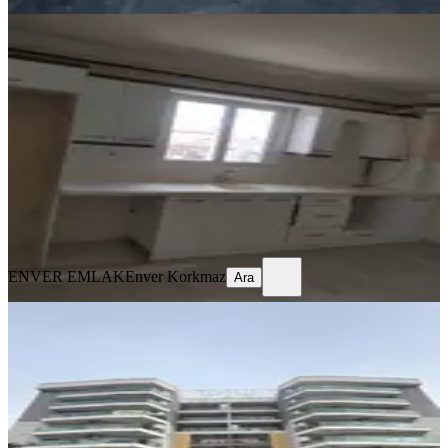
YENİ
Kiralık Doğalgazlı Daire
Akhisar, Ulu Camii Mahallesi
3+1
·
125 m²
·
3. Kat
·
05.08.2026
20.000 ₺
ENVER EMLAK
Enver Korkmaz
Ara
ENVER EMLAK
Enver Korkmaz
Ara
YENİ
Hürriyet Mah. Ontan Rezidansta
Sitede Kiralık 4+1 Benim Emlaktan
Akhisar, Hürriyet Mahallesi
4+1
·
165 m²
·
3. Kat
·
05.08.2026