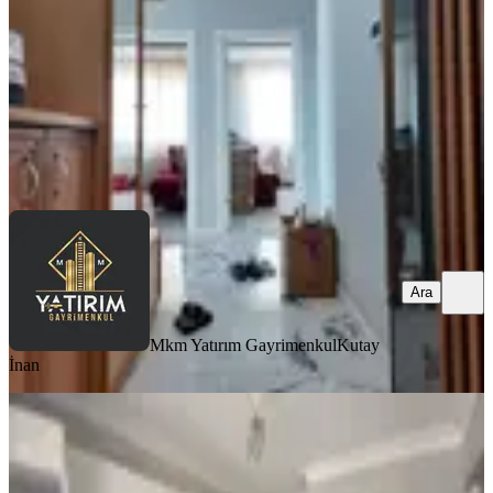
3+1
·
125 m²
·
1. Kat
·
01.08.2026
32.000 ₺
Mkm Yatırım Gayrimenkul
Kutay İnan
Ara
Ara
Mkm Yatırım Gayrimenkul
Kutay
İnan
BALKONLU
Reşatbey Mah. 3+1 Kiralık Daire
Akhisar, Reşat Bey Mahallesi