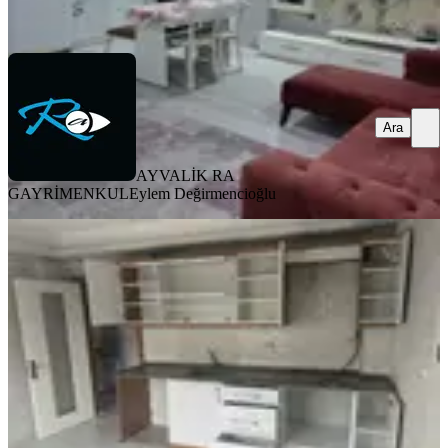
Ara
Ara
AYVALİK RA
GAYRİMENKUL
Eylem Değirmencioğlu
KOMBİLİ
Dostlardan Hürriyet De Kiralık 1+1
Akhisar, Hürriyet Mahallesi
1+1
·
75 m²
·
1. Kat
·
21.05.2026
16.000 ₺
DOSTLAR YAPI GAYRİMENKUL
Yusuf Caka
Ara