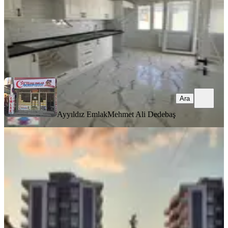
Ayyıldız Emlak
Mehmet Ali Dedebaş
Ara
Ara
Ayyıldız Emlak
Mehmet Ali Dedebaş
BALKONLU
Manisa Akhisar Efemden Hürriyet
Mh Kiralık 2+1 Daire
Akhisar, Hürriyet Mahallesi
2+1
·
70 m²
·
2. Kat
·
11.07.2026
17.000 ₺