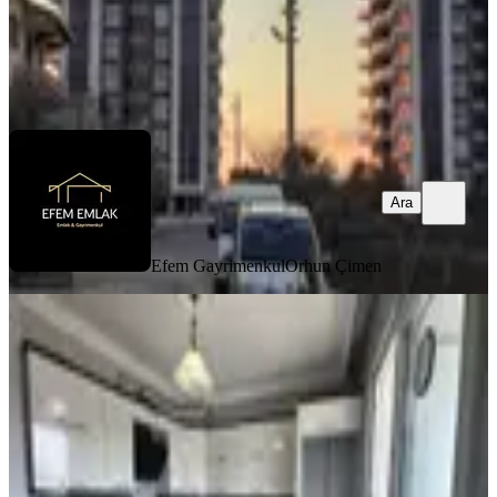
Efem Gayrimenkul
Orhun Çimen
Ara
Ara
Efem Gayrimenkul
Orhun Çimen
MANZARALI
Hürriyet Mahallesi'nde Cadde Üzeri
Kiralık Ferah 2+1 Daire
Akhisar, Hürriyet Mahallesi
2+1
·
90 m²
·
3. Kat
·
10.07.2026
26.000 ₺