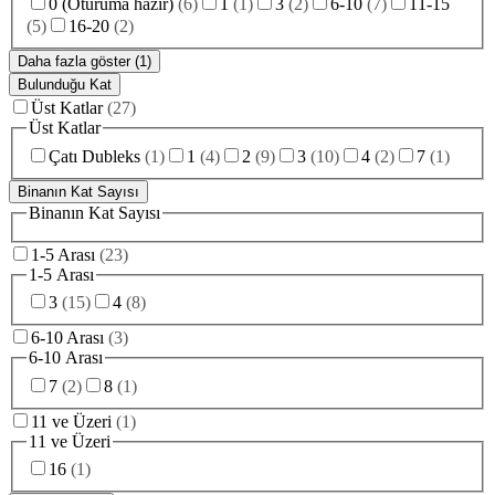
0 (Oturuma hazır)
(
6
)
1
(
1
)
3
(
2
)
6-10
(
7
)
11-15
(
5
)
16-20
(
2
)
Daha fazla göster (1)
Bulunduğu Kat
Üst Katlar
(
27
)
Üst Katlar
Çatı Dubleks
(
1
)
1
(
4
)
2
(
9
)
3
(
10
)
4
(
2
)
7
(
1
)
Binanın Kat Sayısı
Binanın Kat Sayısı
1-5 Arası
(
23
)
1-5 Arası
3
(
15
)
4
(
8
)
6-10 Arası
(
3
)
6-10 Arası
7
(
2
)
8
(
1
)
11 ve Üzeri
(
1
)
11 ve Üzeri
16
(
1
)