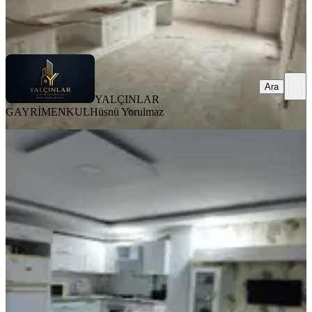
YALÇINLAR GAYRİMENKUL
Hüsnü Yorulmaz
Ara
Ara
YALÇINLAR
GAYRİMENKUL
Hüsnü Yorulmaz
MANZARALI
Hürriyet Mahallesinde 1+1 Kiralık
Daire Eşyalı
Akhisar, Hürriyet Mahallesi
1+1
·
80 m²
·
2. Kat
·
25.06.2026
25.000 ₺
AYVALİK RA GAYRİMENKUL
Eylem Değirmencioğlu