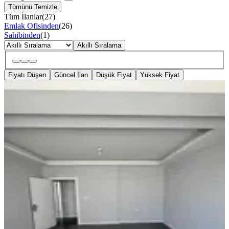
Tümünü Temizle
Tüm İlanlar
(
27
)
Emlak Ofisinden
(
26
)
Sahibinden
(
1
)
Akıllı Sıralama
Fiyatı Düşen
Güncel İlan
Düşük Fiyat
Yüksek Fiyat
YENİ
Hürriyet Mahallesi İlçe Jandarma
Yakını 2+1 105 M2 Kiralık Daire
Akhisar, Hürriyet Mahallesi
2+1
·
105 m²
·
3. Kat
·
05.08.2026
24.000 ₺
Akgün Emlak
Bilal Başyiğit
Ara