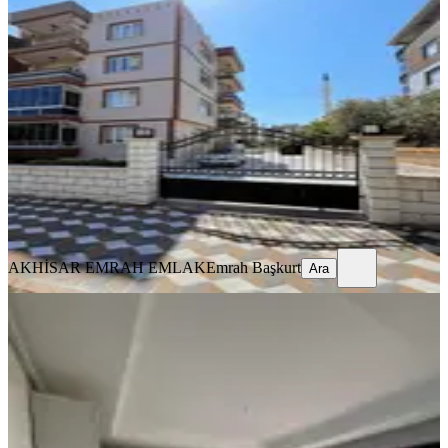
Emrah Emlaktan Hürriyet Mah
Kiralık Daire
Akhisar, Hürriyet Mahallesi
3+1
·
130 m²
·
3. Kat
·
19.07.2026
28.000 ₺
AKHİSAR EMRAH EMLAK
Emrah Başkurt
Ara
AKHİSAR EMRAH EMLAK
Emrah Başkurt
Ara
SIFIR BİNA
Hürriyet Mahallesi Cadde Üzeri
Kiralık 2+1 95 M2 Arakat Daire
Akhisar, Hürriyet Mahallesi
2+1
·
95 m²
·
2. Kat
·
17.07.2026