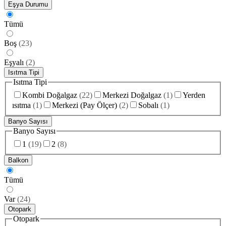
Eşya Durumu
Tümü
Boş
(
23
)
Eşyalı
(
2
)
Isıtma Tipi
Isıtma Tipi
Kombi Doğalgaz
(
22
)
Merkezi Doğalgaz
(
1
)
Yerden
ısıtma
(
1
)
Merkezi (Pay Ölçer)
(
2
)
Sobalı
(
1
)
Banyo Sayısı
Banyo Sayısı
1
(
19
)
2
(
8
)
Balkon
Tümü
Var
(
24
)
Otopark
Otopark