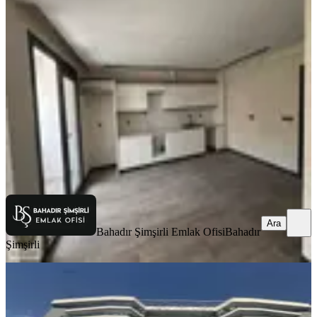
Hastanesi Yanı Kiralık 2+1 Daire
Akhisar, Hürriyet Mahallesi
2+1
·
90 m²
·
1. Kat
·
03.07.2026
25.000 ₺
Bahadır Şimşirli Emlak Ofisi
Bahadır Şimşirli
Ara
Ara
Bahadır Şimşirli Emlak Ofisi
Bahadır
Şimşirli
SİTE İÇİ
Emrah Emlaktan Hürriyet
Mahallesinde Kiralık Daire