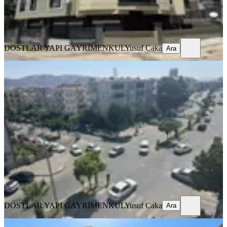
DOSTLAR YAPI GAYRİMENKUL
Yusuf Caka
Ara
DOSTLAR YAPI GAYRİMENKUL
Yusuf Caka
Ara
BALKONLU
Dostlardan Hürriyet İn Merkezinde
3+1 Kiralık Daire
Akhisar, Hürriyet Mahallesi
3+1
·
180 m²
·
4. Kat
·
19.07.2026
20.000 ₺
DOSTLAR YAPI GAYRİMENKUL
Yusuf Caka
Ara
DOSTLAR YAPI GAYRİMENKUL
Yusuf Caka
Ara
BALKONLU