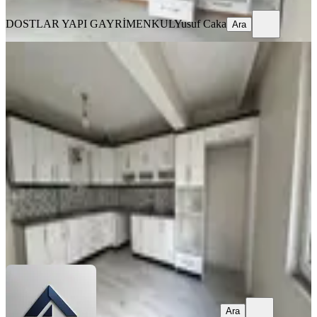
DOSTLAR YAPI GAYRİMENKUL
Yusuf Caka
Ara
KOMBİLİ
Hürriyet Mah. Özel Doğuş Yanı 135
M2 3+1 Doğalgazlı Arakat Daire
Akhisar, Hürriyet Mahallesi
3+1
·
135 m²
·
2. Kat
·
14.05.2026
19.500 ₺
Akgün Emlak
Bilal Başyiğit
Ara
Ara