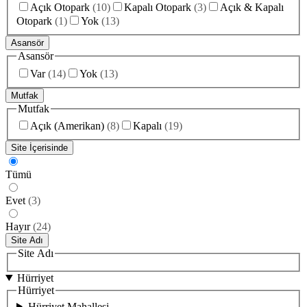
Açık Otopark
(
10
)
Kapalı Otopark
(
3
)
Açık & Kapalı
Otopark
(
1
)
Yok
(
13
)
Asansör
Asansör
Var
(
14
)
Yok
(
13
)
Mutfak
Mutfak
Açık (Amerikan)
(
8
)
Kapalı
(
19
)
Site İçerisinde
Tümü
Evet
(
3
)
Hayır
(
24
)
Site Adı
Site Adı
Hürriyet
Hürriyet
Hürriyet Mahallesi