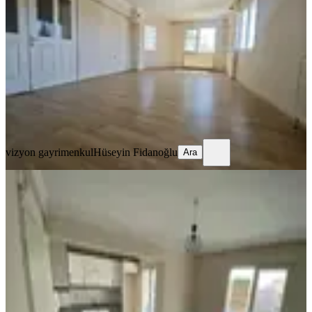
Akhisar, Hürriyet Mahallesi
3+1
·
135 m²
·
3. Kat
·
25.07.2026
20.000 ₺
vizyon gayrimenkul
Hüseyin Fidanoğlu
Ara
vizyon gayrimenkul
Hüseyin Fidanoğlu
Ara
BALKONLU
Akhisar Efem Gayrimenkulden
Kiralık 2+1 Amerikan Mutfaklı Daire!
Akhisar, Hürriyet Mahallesi
2+1
·
75 m²
·
2. Kat
·
23.07.2026
16.500 ₺