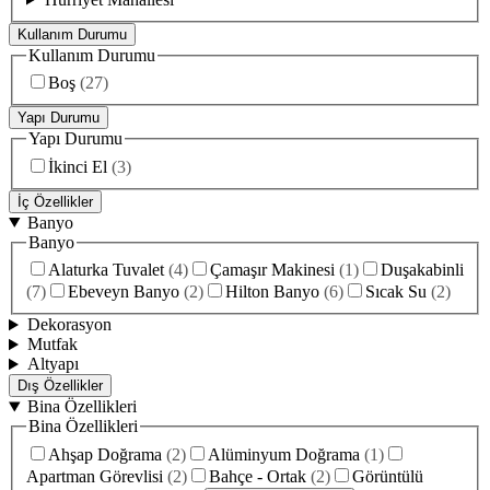
Kullanım Durumu
Kullanım Durumu
Boş
(
27
)
Yapı Durumu
Yapı Durumu
İkinci El
(
3
)
İç Özellikler
Banyo
Banyo
Alaturka Tuvalet
(
4
)
Çamaşır Makinesi
(
1
)
Duşakabinli
(
7
)
Ebeveyn Banyo
(
2
)
Hilton Banyo
(
6
)
Sıcak Su
(
2
)
Dekorasyon
Mutfak
Altyapı
Dış Özellikler
Bina Özellikleri
Bina Özellikleri
Ahşap Doğrama
(
2
)
Alüminyum Doğrama
(
1
)
Apartman Görevlisi
(
2
)
Bahçe - Ortak
(
2
)
Görüntülü