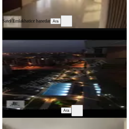
Satel Emlak
hatice hanedar
Ara
Satel Emlak
hatice hanedar
Ara
MANZARALI
Benim Emlaktan Site İçerisinde
2+1kiralık Daire
Akhisar, Hürriyet Mahallesi
2+1
·
100 m²
·
7. Kat
·
07.07.2026
24.000 ₺
benim emlak
Huseyin Ali Doğan
Ara
benim emlak
Huseyin Ali Doğan
Ara
SIFIR BİNA
Bahadır Şimşirliden Kirazoğlu