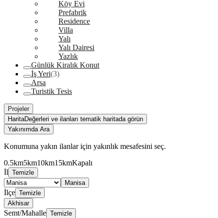
Köy Evi
Prefabrik
Residence
Villa
Yalı
Yalı Dairesi
Yazlık
Günlük Kiralık Konut
İş Yeri
(3)
Arsa
Turistik Tesis
Projeler
Harita
Değerleri ve ilanları tematik haritada görün
Yakınımda Ara
Konumuna yakın ilanlar için yakınlık mesafesini seç.
0.5km
5km
10km
15km
Kapalı
İl
Temizle
Manisa
İlçe
Temizle
Akhisar
Semt/Mahalle
Temizle