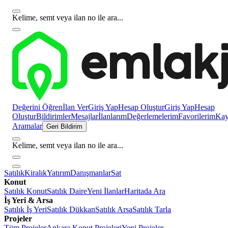
Kelime, semt veya ilan no ile ara...
Değerini Öğren
İlan Ver
Giriş Yap
Hesap Oluştur
Giriş Yap
Hesap
Oluştur
Bildirimler
Mesajlar
İlanlarım
Değerlemelerim
Favorilerim
Kayı
Aramalar
Geri Bildirim
Kelime, semt veya ilan no ile ara...
Satılık
Kiralık
Yatırım
Danışmanlar
Sat
Konut
Satılık Konut
Satılık Daire
Yeni İlanlar
Haritada Ara
İş Yeri & Arsa
Satılık İş Yeri
Satılık Dükkan
Satılık Arsa
Satılık Tarla
Projeler
Tüm Projeler
Ankara Konut Projeleri
Yeni Projeler