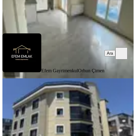
Efem Gayrimenkul
Orhun Çimen
Ara
Ara
Efem Gayrimenkul
Orhun Çimen
EŞYALI
Dostlardan Hürriyet İn Merkezinde
Eşyalı Kiralık 1+1 Daire
Akhisar, Hürriyet Mahallesi
1+1
·
60 m²
·
2. Kat
·
19.07.2026
24.000 ₺