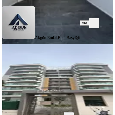
Ara
Akgün Emlak
Bilal Başyiğit
YENİ
Hürriyet Mah. Ontan Rezidansta
Sitede Kiralık 4+1 Benim Emlaktan
Akhisar, Hürriyet Mahallesi
4+1
·
165 m²
·
3. Kat
·
05.08.2026
40.000 ₺
benim emlak
Huseyin Ali Doğan
Ara