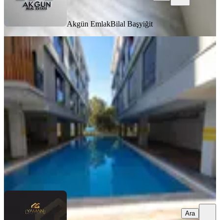
Akgün Emlak
Bilal Başyiğit
SIFIR BİNA
Borsa Yolu Üzeri Site İçinde Kiralık
3+1 Geniş Dubleks
Akhisar, Hürriyet Mahallesi
3+1
·
155 m²
·
Çatı Dubleks
·
13.05.2026
41.500 ₺
Yaman Yatırım Gayrimenkul
Selen Kahraman
Ara
Ara