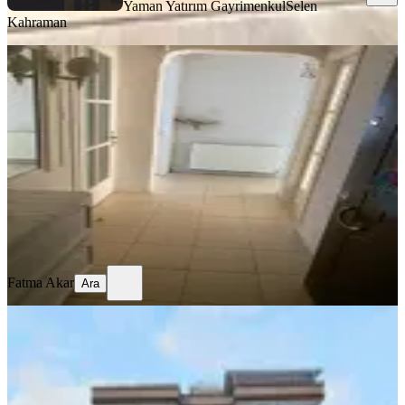
Yaman Yatırım Gayrimenkul
Selen
Kahraman
MANZARALI
Sadece Kamu Personeline Kiralıktır
Akhisar, Hürriyet Mahallesi
2+1
·
80 m²
·
2. Kat
·
22.01.2026
18.000 ₺
Fatma Akar
Ara
Fatma Akar
Ara
MANZARALI
Hürriyet Mahallesi 4+1 220m2 Teraslı
Ferah Dubleks Kiralık Daire
Akhisar, Hürriyet Mahallesi