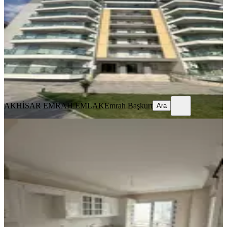
Akhisar, Hürriyet Mahallesi
2+1
·
95 m²
·
3. Kat
·
02.07.2026
25.500 ₺
AKHİSAR EMRAH EMLAK
Emrah Başkurt
Ara
AKHİSAR EMRAH EMLAK
Emrah Başkurt
Ara
SIFIR BİNA
Yalçınlar Gayrimenkulde
Akhisar, Hürriyet Mahallesi
2+1
·
100 m²
·
2. Kat
·
01.07.2026
18.000 ₺