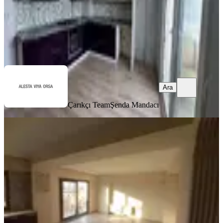
Çarıkçı Team
Şenda Mandacı
Ara
Ara
Çarıkçı Team
Şenda Mandacı
SİTE İÇİ
Hüriyet Mah Karahan Sitesinde
Kiralık Daire
Akhisar, Hürriyet Mahallesi
3+1
·
175 m²
·
1. Kat
·
09.07.2026
30.000 ₺