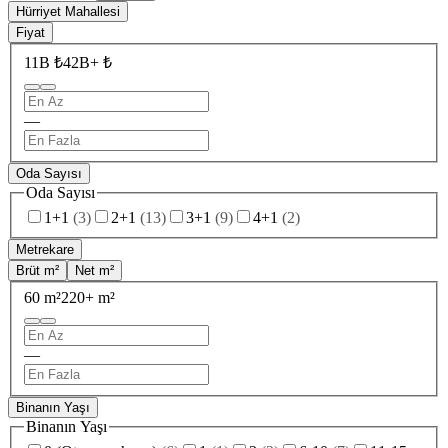
Hürriyet Mahallesi
Fiyat
11B ₺
42B+ ₺
—
Oda Sayısı
Oda Sayısı
1+1
(
3
)
2+1
(
13
)
3+1
(
9
)
4+1
(
2
)
Metrekare
Brüt m²
Net m²
60 m²
220+ m²
—
Binanın Yaşı
Binanın Yaşı