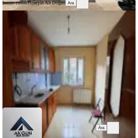
benim emlak
Huseyin Ali Doğan
Ara
BALKONLU
Hürriyet Mah. Hisar Camii Yakını
3+1 120 M2 Kiralık Daire
Akhisar, Hürriyet Mahallesi
3+1
·
120 m²
·
2. Kat
·
30.07.2026
16.000 ₺
Akgün Emlak
Bilal Başyiğit
Ara
Ara