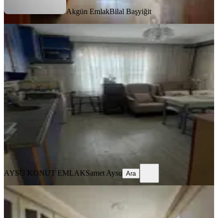
Akgün Emlak
Bilal Başyiğit
BALKONLU
%
10
Aysu Konut Emlaktan Kiralık 3+1
Doğalgazlımanisa Akhisar Hürriyet
Mahallesinde
Akhisar, Hürriyet Mahallesi
3+1
·
150 m²
·
1. Kat
·
30.07.2026
18.000 ₺
20.000 ₺
AYSU KONUT EMLAK
Samet Aysu
Ara
AYSU KONUT EMLAK
Samet Aysu
Ara
BALKONLU
Vizyon Gayrimenkul'den Hürriyet
Mah.kiralık Daire