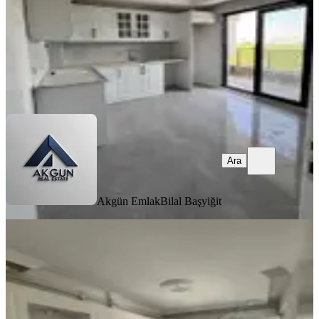
24.000 ₺
Akgün Emlak
Bilal Başyiğit
Ara
Ara
Akgün Emlak
Bilal Başyiğit
SIFIR BİNA
Hürriyet Mahallesi Sıfır 2+1
Akhisar, Hürriyet Mahallesi
2+1
·
100 m²
·
3. Kat
·
17.07.2026
21.000 ₺