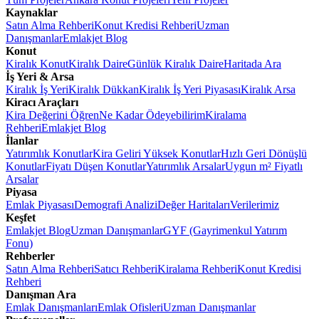
Kaynaklar
Satın Alma Rehberi
Konut Kredisi Rehberi
Uzman
Danışmanlar
Emlakjet Blog
Konut
Kiralık Konut
Kiralık Daire
Günlük Kiralık Daire
Haritada Ara
İş Yeri & Arsa
Kiralık İş Yeri
Kiralık Dükkan
Kiralık İş Yeri Piyasası
Kiralık Arsa
Kiracı Araçları
Kira Değerini Öğren
Ne Kadar Ödeyebilirim
Kiralama
Rehberi
Emlakjet Blog
İlanlar
Yatırımlık Konutlar
Kira Geliri Yüksek Konutlar
Hızlı Geri Dönüşlü
Konutlar
Fiyatı Düşen Konutlar
Yatırımlık Arsalar
Uygun m² Fiyatlı
Arsalar
Piyasa
Emlak Piyasası
Demografi Analizi
Değer Haritaları
Verilerimiz
Keşfet
Emlakjet Blog
Uzman Danışmanlar
GYF (Gayrimenkul Yatırım
Fonu)
Rehberler
Satın Alma Rehberi
Satıcı Rehberi
Kiralama Rehberi
Konut Kredisi
Rehberi
Danışman Ara
Emlak Danışmanları
Emlak Ofisleri
Uzman Danışmanlar