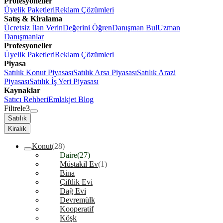
Profesyoneller
Üyelik Paketleri
Reklam Çözümleri
Satış & Kiralama
Ücretsiz İlan Verin
Değerini Öğren
Danışman Bul
Uzman
Danışmanlar
Profesyoneller
Üyelik Paketleri
Reklam Çözümleri
Piyasa
Satılık Konut Piyasası
Satılık Arsa Piyasası
Satılık Arazi
Piyasası
Satılık İş Yeri Piyasası
Kaynaklar
Satıcı Rehberi
Emlakjet Blog
Filtrele
3
Satılık
Kiralık
Konut
(28)
Daire
(27)
Müstakil Ev
(1)
Bina
Çiftlik Evi
Dağ Evi
Devremülk
Kooperatif
Köşk