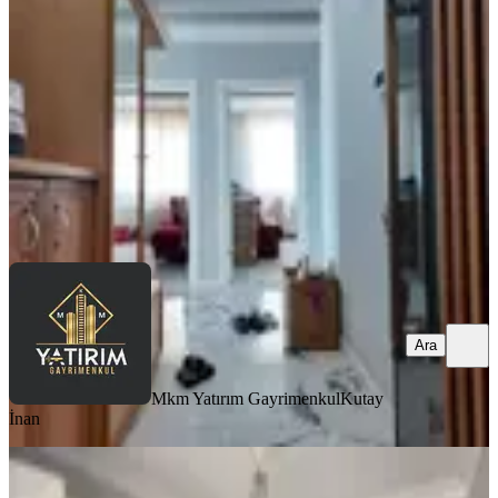
Akhisar, Reşat Bey Mahallesi
3+1
·
125 m²
·
1. Kat
·
01.08.2026
32.000 ₺
Mkm Yatırım Gayrimenkul
Kutay İnan
Ara
Ara
Mkm Yatırım Gayrimenkul
Kutay
İnan
BALKONLU
Reşatbey Mah. 3+1 Kiralık Daire