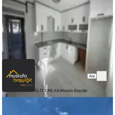
Akhisar, Cumhuriyet Mahallesi
2+1
·
107 m²
·
1. Kat
·
09.08.2026
17.000 ₺
ELİT EMLAK
Mustafa Başyiğit
Ara
Ara
ELİT EMLAK
Mustafa Başyiğit
YENİ
Akhisar Efendi Mh'de Kiralık Servis
Güzergahında Daire 1+1