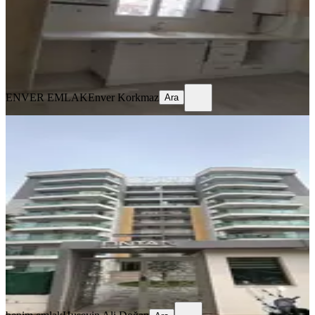
20.000 ₺
ENVER EMLAK
Enver Korkmaz
Ara
ENVER EMLAK
Enver Korkmaz
Ara
MANZARALI
Hürriyet Mah. Ontan Rezidansta
Sitede Kiralık 4+1 Benim Emlaktan
Akhisar, Hürriyet Mahallesi
4+1
·
165 m²
·
3. Kat
·
05.08.2026
40.000 ₺
benim emlak
Huseyin Ali Doğan
Ara