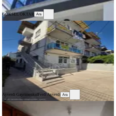
Ara
GÖKSEL OKTAR
Ara
YENİ
Medigün Karşısı Ara Kat Kiralık
Daire
Akhisar, Reşat Bey Mahallesi
2+1
·
110 m²
·
2. Kat
·
06.08.2026
15.500 ₺
Ayverdi Gayrimenkul
Ferdi Ayverdi
Ara
Ayverdi Gayrimenkul
Ferdi Ayverdi
Ara
BALKONLU
Manisa Akhisarda 2+1 Kiralık Daire