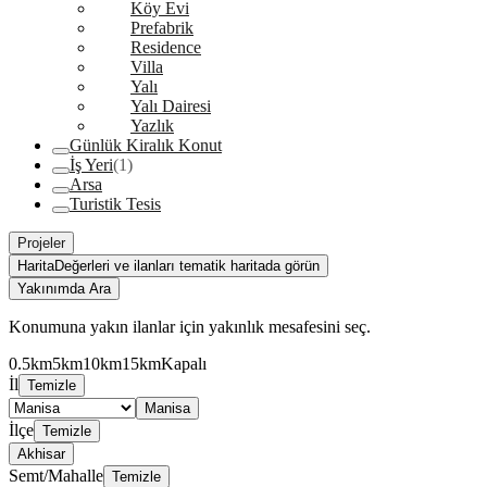
Köy Evi
Prefabrik
Residence
Villa
Yalı
Yalı Dairesi
Yazlık
Günlük Kiralık Konut
İş Yeri
(1)
Arsa
Turistik Tesis
Projeler
Harita
Değerleri ve ilanları tematik haritada görün
Yakınımda Ara
Konumuna yakın ilanlar için yakınlık mesafesini seç.
0.5km
5km
10km
15km
Kapalı
İl
Temizle
Manisa
İlçe
Temizle
Akhisar
Semt/Mahalle
Temizle