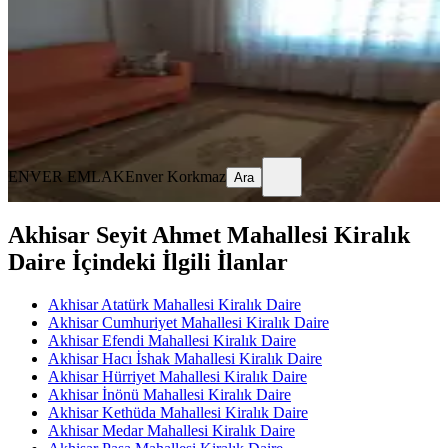
2+1
·
100 m²
·
3. Kat
·
30.07.2026
25.000 ₺
ENVER EMLAK
Enver Korkmaz
Ara
ENVER EMLAK
Enver Korkmaz
Ara
Akhisar Seyit Ahmet Mahallesi Kiralık
Daire İçindeki İlgili İlanlar
Akhisar Atatürk Mahallesi Kiralık Daire
Akhisar Cumhuriyet Mahallesi Kiralık Daire
Akhisar Efendi Mahallesi Kiralık Daire
Akhisar Hacı İshak Mahallesi Kiralık Daire
Akhisar Hürriyet Mahallesi Kiralık Daire
Akhisar İnönü Mahallesi Kiralık Daire
Akhisar Kethüda Mahallesi Kiralık Daire
Akhisar Medar Mahallesi Kiralık Daire