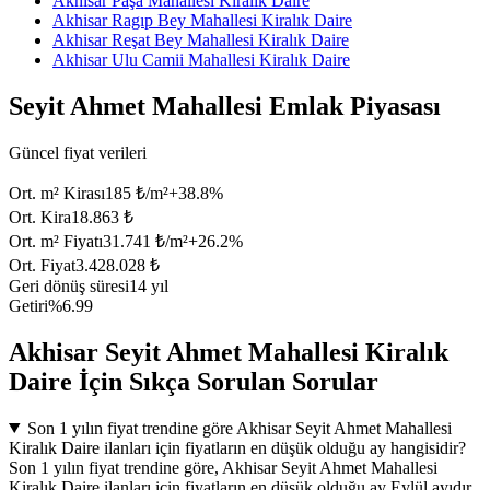
Akhisar Paşa Mahallesi Kiralık Daire
Akhisar Ragıp Bey Mahallesi Kiralık Daire
Akhisar Reşat Bey Mahallesi Kiralık Daire
Akhisar Ulu Camii Mahallesi Kiralık Daire
Seyit Ahmet Mahallesi Emlak Piyasası
Güncel fiyat verileri
Ort. m² Kirası
185 ₺/m²
+
38.8
%
Ort. Kira
18.863 ₺
Ort. m² Fiyatı
31.741 ₺/m²
+
26.2
%
Ort. Fiyat
3.428.028 ₺
Geri dönüş süresi
14 yıl
Getiri
%6.99
Akhisar Seyit Ahmet Mahallesi Kiralık
Daire İçin Sıkça Sorulan Sorular
Son 1 yılın fiyat trendine göre Akhisar Seyit Ahmet Mahallesi
Kiralık Daire ilanları için fiyatların en düşük olduğu ay hangisidir?
Son 1 yılın fiyat trendine göre, Akhisar Seyit Ahmet Mahallesi
Kiralık Daire ilanları için fiyatların en düşük olduğu ay Eylül ayıdır.