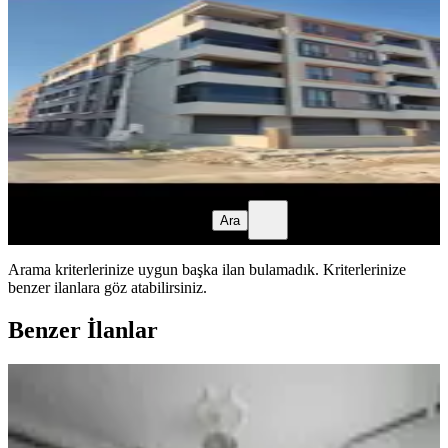
Akhisar, Seyit Ahmet Mahallesi
2+1
·
100 m²
·
1. Kat
·
05.08.2026
18.000 ₺
20.000 ₺
benim emlak
Huseyin Ali Doğan
Ara
benim emlak
Huseyin Ali Doğan
Ara
Arama kriterlerinize uygun başka ilan bulamadık.
Kriterlerinize
benzer ilanlara göz atabilirsiniz.
Benzer İlanlar
YENİ
Mustafa Başyiğit Emlaktan Cadde
Üzeri Geniş 2+1