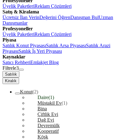
Profesyoneller
Üyelik Paketleri
Reklam Çözümleri
Satış & Kiralama
Ücretsiz İlan Verin
Değerini Öğren
Danışman Bul
Uzman
Danışmanlar
Profesyoneller
Üyelik Paketleri
Reklam Çözümleri
Piyasa
Satılık Konut Piyasası
Satılık Arsa Piyasası
Satılık Arazi
Piyasası
Satılık İş Yeri Piyasası
Kaynaklar
Satıcı Rehberi
Emlakjet Blog
Filtrele
3
Satılık
Kiralık
Konut
(2)
Daire
(1)
Müstakil Ev
(1)
Bina
Çiftlik Evi
Dağ Evi
Devremülk
Kooperatif
Köşk