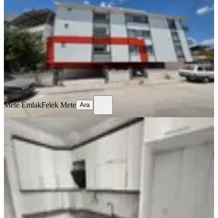
Akhisar, Efendi Mahallesi
1+1
·
50 m²
·
1. Kat
·
07.08.2026
15.000 ₺
Mete Emlak
Felek Mete
Ara
Mete Emlak
Felek Mete
Ara
YENİ
Hürriyet Mahallesi'nde 3+1 Ferah
Kiralık Daire
Akhisar, Hürriyet Mahallesi
3+1
·
130 m²
·
3. Kat
·
07.08.2026
23.000 ₺