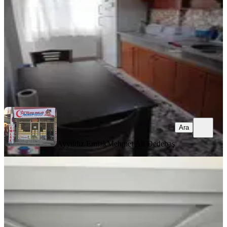
2+1
·
100 m²
·
2. Kat
·
06.08.2026
26.000 ₺
Ayyıldız Emlak
Mehmet Ali Dedebaş
Ara
Ara
Ayyıldız Emlak
Mehmet Ali Dedebaş
SIFIR BİNA
Hürriyet Mahallesi İlçe Jandarma
Yakını 2+1 105 M2 Kiralık Daire
Akhisar, Hürriyet Mahallesi
2+1
·
105 m²
·
3. Kat
·
05.08.2026