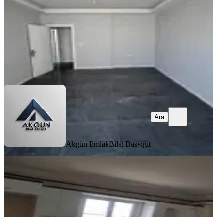
24.000 ₺
Akgün Emlak
Bilal Başyiğit
Ara
Ara
Akgün Emlak
Bilal Başyiğit
BALKONLU
Kiralık Doğalgazlı Daire
Akhisar, Ulu Camii Mahallesi
3+1
·
125 m²
·
3. Kat
·
05.08.2026