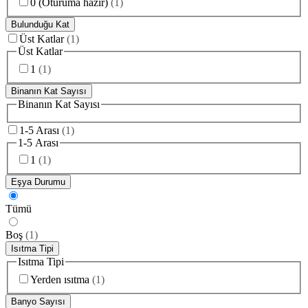
0 (Oturuma hazır)
(
1
)
Bulunduğu Kat
Üst Katlar
(
1
)
Üst Katlar
1
(
1
)
Binanın Kat Sayısı
Binanın Kat Sayısı
1-5 Arası
(
1
)
1-5 Arası
1
(
1
)
Eşya Durumu
Tümü
Boş
(
1
)
Isıtma Tipi
Isıtma Tipi
Yerden ısıtma
(
1
)
Banyo Sayısı