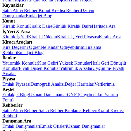
Kaynaklar
Satın Alma Rehberi
Konut Kredisi Rehberi
Uzman
Danışmanlar
Emlakjet Blog
Konut
Kiralık Konut
Kiralık Daire
Günlük Kiralık Daire
Haritada Ara
İş Yeri & Arsa
Kiralık İş Yeri
Kiralık Dükkan
Kiralık İş Yeri Piyasası
Kiralık Arsa
Kiracı Araçları
Kira Değerini Öğren
Ne Kadar Ödeyebilirim
Kiralama
Rehberi
Emlakjet Blog
İlanlar
Yatırımlık Konutlar
Kira Geliri Yüksek Konutlar
Hızlı Geri Dönüşlü
Konutlar
Fiyatı Düşen Konutlar
Yatırımlık Arsalar
Uygun m² Fiyatlı
Arsalar
Piyasa
Emlak Piyasası
Demografi Analizi
Değer Haritaları
Verilerimiz
Keşfet
Emlakjet Blog
Uzman Danışmanlar
GYF (Gayrimenkul Yatırım
Fonu)
Rehberler
Satın Alma Rehberi
Satıcı Rehberi
Kiralama Rehberi
Konut Kredisi
Rehberi
Danışman Ara
Emlak Danışmanları
Emlak Ofisleri
Uzman Danışmanlar