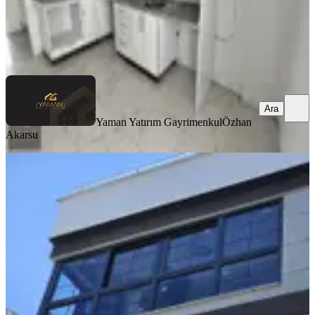
Yaman Yatırım Gayrimenkul
Özhan Akarsu
Ara
Ara
Yaman Yatırım Gayrimenkul
Özhan
Akarsu
YENİ
Reşat Beyde Kiralık 2,5+1 Sıfır Teraslı
Dublex Daire
Akhisar, Reşat Bey Mahallesi
2.5+1
·
126 m²
·
3. Kat
·
06.08.2026
27.500 ₺
GÖKSEL OKTAR