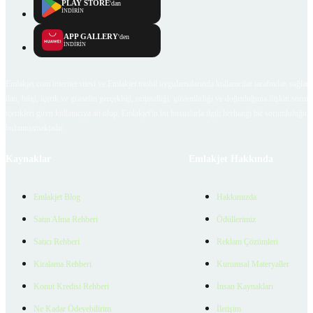
PLAY STORE
'dan
İNDİRİN
APP GALLERY
'den
İNDİRİN
Emlakjet.com internet sitesi ve Emlakjet mobil uygulamalarında kullanıcılar tarafından sağlana
ilan, bilgi, içerik ve görselin gerçekliği, orijinalliği, güvenilirliği ve doğruluğuna ilişkin soru
içerikleri giren kullanıcıya ait olup, Emlakjet'in bu hususlarla ilgili herhangi bir sorumluluğu
bulunmamaktadır.
Kaynaklar
Emlakjet Hakkında
Emlakjet Blog
Hakkımızda
Satın Alma Rehberi
Ödüllerimiz
Satıcı Rehberi
Reklam Çözümleri
Kiralama Rehberi
Kurumsal Materyaller
Konut Kredisi Rehberi
İnsan Kaynakları
Ne Kadar Ödeyebilirim
İletişim