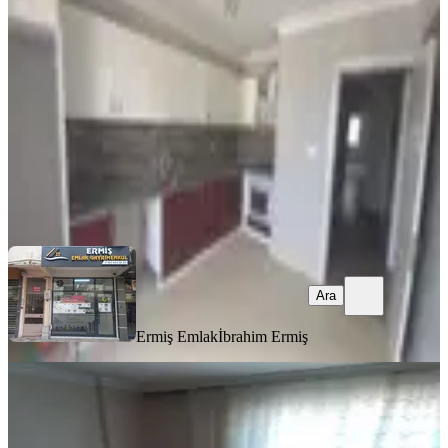
Akhisar, Reşat Bey Mahallesi
3+1
·
145 m²
·
4. Kat
·
30.07.2026
26.000 ₺
Ermiş Emlak
İbrahim Ermiş
Ara
Ara
Ermiş Emlak
İbrahim Ermiş
EŞYALI
Eşyalı Kiralık Daire Eşyalı
Akhisar, Cumhuriyet Mahallesi