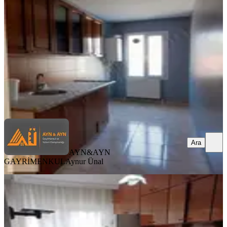
Akhisar, Paşa Mahallesi
2+1
·
80 m²
·
1. Kat
·
06.08.2026
17.000 ₺
AYN&AYN GAYRİMENKUL
Aynur Ünal
Ara
Ara
AYN&AYN
GAYRİMENKUL
Aynur Ünal
EŞYALI
Cumhuriyet Mahallesi 2 + 1 Eşyalı
Kiralık Daire
Akhisar, Cumhuriyet Mahallesi