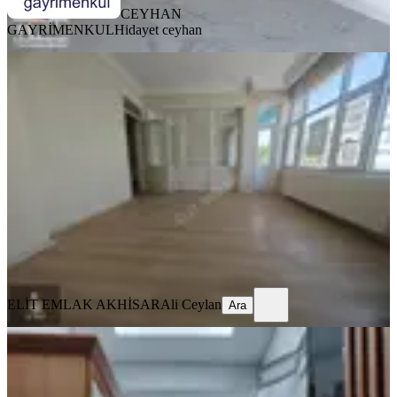
CEYHAN
GAYRİMENKUL
Hidayet ceyhan
BALKONLU
Elit Emlak Paşa Mahallesinde Ara
Kat Kiralık 3+1 Daire
Akhisar, Paşa Mahallesi
3+1
·
135 m²
·
3. Kat
·
03.08.2026
13.500 ₺
ELİT EMLAK AKHİSAR
Ali Ceylan
Ara
ELİT EMLAK AKHİSAR
Ali Ceylan
Ara
MANZARALI
Reşatbey Ring Yolu Üzerinde 3+1
Fuul Eşyalı Kiralık Daire