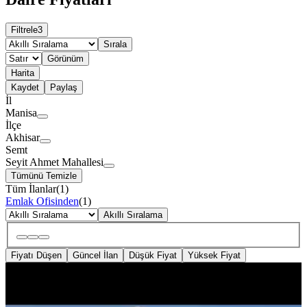
Filtrele
3
Sırala
Görünüm
Harita
Kaydet
Paylaş
İl
Manisa
İlçe
Akhisar
Semt
Seyit Ahmet Mahallesi
Tümünü Temizle
Tüm İlanlar
(
1
)
Emlak Ofisinden
(
1
)
Akıllı Sıralama
Fiyatı Düşen
Güncel İlan
Düşük Fiyat
Yüksek Fiyat
SIFIR BİNA
%
10
Benim Emlaktan Seyitahmet
Mahallesinde Kiralık Daire