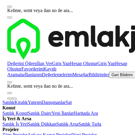
Kelime, semt veya ilan no ile ara...
Değerini Öğren
İlan Ver
Giriş Yap
Hesap Oluştur
Giriş Yap
Hesap
Oluştur
Favorilerim
Kayıtlı
Aramalar
İlanlarım
Değerlemelerim
Mesajlar
Bildirimler
Geri Bildirim
Kelime, semt veya ilan no ile ara...
Satılık
Kiralık
Yatırım
Danışmanlar
Sat
Konut
Satılık Konut
Satılık Daire
Yeni İlanlar
Haritada Ara
İş Yeri & Arsa
Satılık İş Yeri
Satılık Dükkan
Satılık Arsa
Satılık Tarla
Projeler
Tüm Projeler
Ankara Konut Projeleri
Yeni Projeler