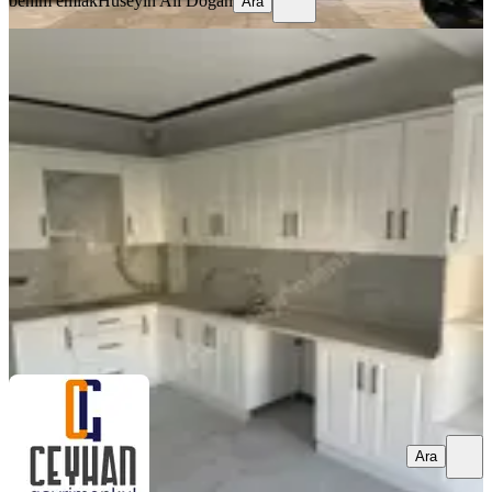
benim emlak
Huseyin Ali Doğan
Ara
SIFIR BİNA
Efendi'de 2+1, Yerden Isıtmalı,kiralık
Daire
Akhisar, Efendi Mahallesi
2+1
·
95 m²
·
3. Kat
·
04.08.2026
23.000 ₺
CEYHAN GAYRİMENKUL
Hidayet ceyhan
Ara
Ara