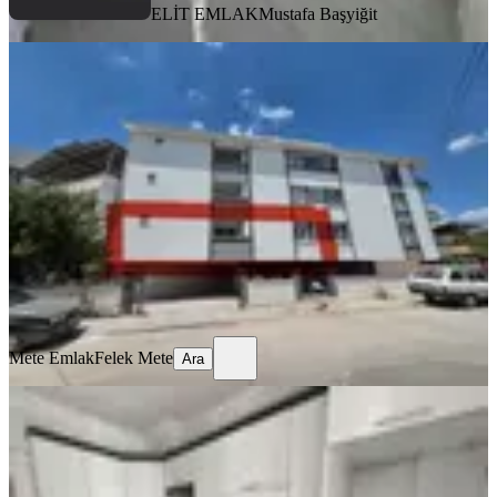
ELİT EMLAK
Mustafa Başyiğit
YENİ
Akhisar Efendi Mh'de Kiralık Servis
Güzergahında Daire 1+1
Akhisar, Efendi Mahallesi
1+1
·
50 m²
·
1. Kat
·
07.08.2026
15.000 ₺
Mete Emlak
Felek Mete
Ara
Mete Emlak
Felek Mete
Ara
YENİ
Hürriyet Mahallesi'nde 3+1 Ferah
Kiralık Daire
Akhisar, Hürriyet Mahallesi