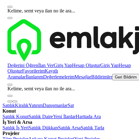
Kelime, semt veya ilan no ile ara...
Değerini Öğren
İlan Ver
Giriş Yap
Hesap Oluştur
Giriş Yap
Hesap
Oluştur
Favorilerim
Kayıtlı
Aramalar
İlanlarım
Değerlemelerim
Mesajlar
Bildirimler
Geri Bildirim
Kelime, semt veya ilan no ile ara...
Satılık
Kiralık
Yatırım
Danışmanlar
Sat
Konut
Satılık Konut
Satılık Daire
Yeni İlanlar
Haritada Ara
İş Yeri & Arsa
Satılık İş Yeri
Satılık Dükkan
Satılık Arsa
Satılık Tarla
Projeler
Tüm Projeler
Ankara Konut Projeleri
Yeni Projeler