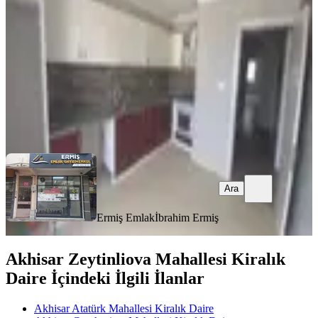
3+1
·
145 m²
·
4. Kat
·
30.07.2026
26.000 ₺
Ermiş Emlak
İbrahim Ermiş
Ara
Ara
Ermiş Emlak
İbrahim Ermiş
Akhisar Zeytinliova Mahallesi Kiralık
Daire İçindeki İlgili İlanlar
Akhisar Atatürk Mahallesi Kiralık Daire