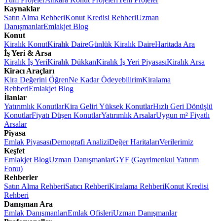
Kaynaklar
Satın Alma Rehberi
Konut Kredisi Rehberi
Uzman
Danışmanlar
Emlakjet Blog
Konut
Kiralık Konut
Kiralık Daire
Günlük Kiralık Daire
Haritada Ara
İş Yeri & Arsa
Kiralık İş Yeri
Kiralık Dükkan
Kiralık İş Yeri Piyasası
Kiralık Arsa
Kiracı Araçları
Kira Değerini Öğren
Ne Kadar Ödeyebilirim
Kiralama
Rehberi
Emlakjet Blog
İlanlar
Yatırımlık Konutlar
Kira Geliri Yüksek Konutlar
Hızlı Geri Dönüşlü
Konutlar
Fiyatı Düşen Konutlar
Yatırımlık Arsalar
Uygun m² Fiyatlı
Arsalar
Piyasa
Emlak Piyasası
Demografi Analizi
Değer Haritaları
Verilerimiz
Keşfet
Emlakjet Blog
Uzman Danışmanlar
GYF (Gayrimenkul Yatırım
Fonu)
Rehberler
Satın Alma Rehberi
Satıcı Rehberi
Kiralama Rehberi
Konut Kredisi
Rehberi
Danışman Ara
Emlak Danışmanları
Emlak Ofisleri
Uzman Danışmanlar