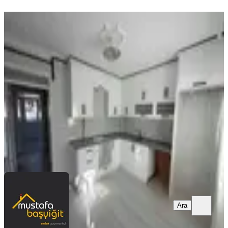
YENİ
Mustafa Başyiğit Emlaktan Cadde
Üzeri Geniş 2+1
Akhisar, Cumhuriyet Mahallesi
2+1
·
107 m²
·
1. Kat
·
09.08.2026
17.000 ₺
ELİT EMLAK
Mustafa Başyiğit
Ara
Ara