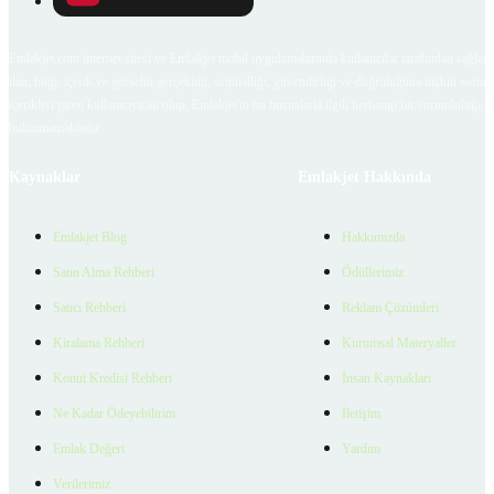
Emlakjet.com internet sitesi ve Emlakjet mobil uygulamalarında kullanıcılar tarafından sağlana
ilan, bilgi, içerik ve görselin gerçekliği, orijinalliği, güvenilirliği ve doğruluğuna ilişkin soru
içerikleri giren kullanıcıya ait olup, Emlakjet'in bu hususlarla ilgili herhangi bir sorumluluğu
bulunmamaktadır.
Kaynaklar
Emlakjet Hakkında
Emlakjet Blog
Hakkımızda
Satın Alma Rehberi
Ödüllerimiz
Satıcı Rehberi
Reklam Çözümleri
Kiralama Rehberi
Kurumsal Materyaller
Konut Kredisi Rehberi
İnsan Kaynakları
Ne Kadar Ödeyebilirim
İletişim
Emlak Değeri
Yardım
Verilerimiz