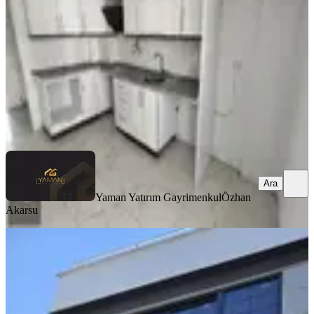
3+1
·
130 m²
·
3. Kat
·
07.08.2026
23.000 ₺
Yaman Yatırım Gayrimenkul
Özhan Akarsu
Ara
Ara
Yaman Yatırım Gayrimenkul
Özhan
Akarsu
YENİ
Reşat Beyde Kiralık 2,5+1 Sıfır Teraslı
Dublex Daire
Akhisar, Reşat Bey Mahallesi