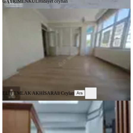
GAYRİMENKUL
Hidayet ceyhan
BALKONLU
Elit Emlak Paşa Mahallesinde Ara
Kat Kiralık 3+1 Daire
Akhisar, Paşa Mahallesi
3+1
·
135 m²
·
3. Kat
·
03.08.2026
13.500 ₺
ELİT EMLAK AKHİSAR
Ali Ceylan
Ara
ELİT EMLAK AKHİSAR
Ali Ceylan
Ara
MANZARALI
Reşatbey Ring Yolu Üzerinde 3+1
Fuul Eşyalı Kiralık Daire
Akhisar, Reşat Bey Mahallesi