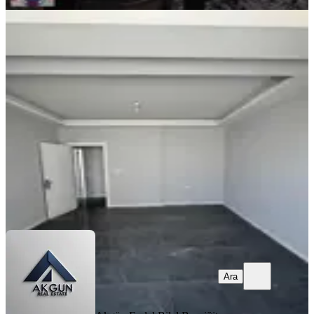
YENİ
Hürriyet Mahallesi İlçe Jandarma
Yakını 2+1 105 M2 Kiralık Daire
Akhisar, Hürriyet Mahallesi
2+1
·
105 m²
·
3. Kat
·
05.08.2026
24.000 ₺
Akgün Emlak
Bilal Başyiğit
Ara
Ara