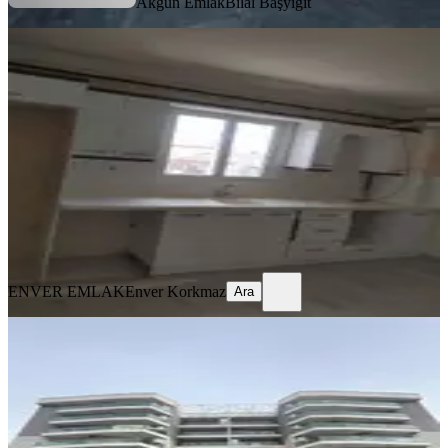
Akgün Emlak
Bilal Başyiğit
YENİ
Kiralık Doğalgazlı Daire
Akhisar, Ulu Camii Mahallesi
3+1
·
125 m²
·
3. Kat
·
05.08.2026
20.000 ₺
ENVER EMLAK
Enver Korkmaz
Ara
ENVER EMLAK
Enver Korkmaz
Ara
YENİ
Hürriyet Mah. Ontan Rezidansta
Sitede Kiralık 4+1 Benim Emlaktan
Akhisar, Hürriyet Mahallesi
4+1
·
165 m²
·
3. Kat
·
05.08.2026