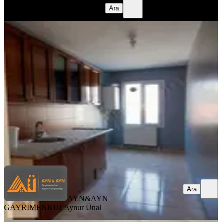
benim emlak
Huseyin Ali Doğan
Ara
BALKONLU
Manisa Akhisarda 2+1 Kiralık Daire
Akhisar, Paşa Mahallesi
2+1
·
80 m²
·
1. Kat
·
06.08.2026
17.000 ₺
AYN&AYN GAYRİMENKUL
Aynur Ünal
Ara
Ara
AYN&AYN
GAYRİMENKUL
Aynur Ünal