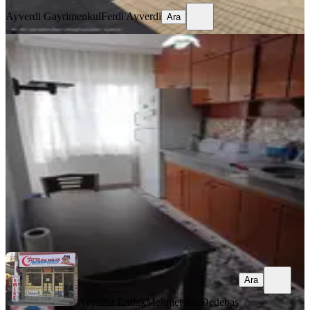
Ayverdi Gayrimenkul
Ferdi Ayverdi
Ara
YENİ
Cumhuriyet Mahallesi 2 + 1 Eşyalı
Kiralık Daire
Akhisar, Cumhuriyet Mahallesi
2+1
·
100 m²
·
2. Kat
·
06.08.2026
26.000 ₺
Ayyıldız Emlak
Mehmet Ali Dedebaş
Ara
Ara
Ayyıldız Emlak
Mehmet Ali Dedebaş