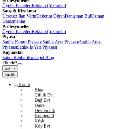
Profesyoneller
Üyelik Paketleri
Reklam Çözümleri
Satış & Kiralama
Ücretsiz İlan Verin
Değerini Öğren
Danışman Bul
Uzman
Danışmanlar
Profesyoneller
Üyelik Paketleri
Reklam Çözümleri
Piyasa
Satılık Konut Piyasası
Satılık Arsa Piyasası
Satılık Arazi
Piyasası
Satılık İş Yeri Piyasası
Kaynaklar
Satıcı Rehberi
Emlakjet Blog
Filtrele
3
Satılık
Kiralık
Konut
Bina
Çiftlik Evi
Dağ Evi
Daire
Devremülk
Kooperatif
Köşk
Köy Evi