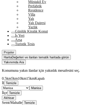
Müstakil Ev
Prefabrik
Residence
Villa
Yalı
Yalı Dairesi
Yazlık
Günlük Kiralık Konut
İş Yeri
Arsa
Turistik Tesis
Projeler
Harita
Değerleri ve ilanları tematik haritada görün
Yakınımda Ara
Konumuna yakın ilanlar için yakınlık mesafesini seç.
0.5km
5km
10km
15km
Kapalı
İl
Temizle
Manisa
İlçe
Temizle
Akhisar
Semt/Mahalle
Temizle