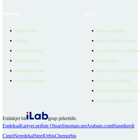
Hizmetler
Yasal
Danışman Bul
Kullanım Koşulları
Projeler
Bireysel Üyelik Sözleşmesi
Ücretsiz İlan Verin
Çerez Politikası ve Aydınlat
Üyelik Paketleri
Çerez Ayarları
EmlakZeka Asistan
Kullanıcı Veri Gizliliği Bildi
Uzman Danışmanlar
Ziyaretçi Veri Gizliliği
Müşteri Yetkilisi Veri Gizlili
Aday Aydınlatma Metni
Emlakjet bir
grup şirketidir.
Endeksa
Kariyer.net
İşin Olsun
Sigortam.net
Arabam.com
Hangikredi
Cimri
Neredekal
SteelOrbis
Chemorbis