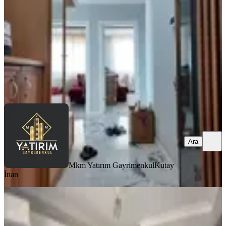
3+1
·
125 m²
·
1. Kat
·
01.08.2026
32.000 ₺
Mkm Yatırım Gayrimenkul
Kutay İnan
Ara
Ara
Mkm Yatırım Gayrimenkul
Kutay
İnan
BALKONLU
Reşatbey Mah. 3+1 Kiralık Daire
Akhisar, Reşat Bey Mahallesi