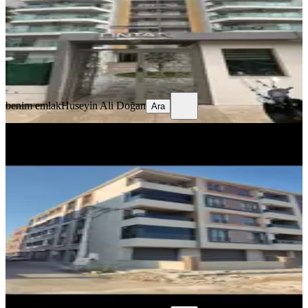
40.000 ₺
benim emlak
Huseyin Ali Doğan
Ara
benim emlak
Huseyin Ali Doğan
Ara
YENİ
%
10
Benim Emlaktan Seyitahmet
Mahallesinde Kiralık Daire
Akhisar, Seyit Ahmet Mahallesi
2+1
·
100 m²
·
1. Kat
·
05.08.2026
18.000 ₺
20.000 ₺
benim emlak
Huseyin Ali Doğan
Ara