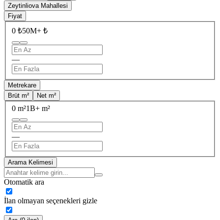
Zeytinliova Mahallesi
Fiyat
0 ₺
50M+ ₺
—
Metrekare
Brüt m²
Net m²
0 m²
1B+ m²
—
Arama Kelimesi
Otomatik ara
İlan olmayan seçenekleri gizle