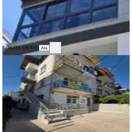
2.5+1
·
126 m²
·
3. Kat
·
06.08.2026
27.500 ₺
GÖKSEL OKTAR
Ara
GÖKSEL OKTAR
Ara
YENİ
Medigün Karşısı Ara Kat Kiralık
Daire
Akhisar, Reşat Bey Mahallesi
2+1
·
110 m²
·
2. Kat
·
06.08.2026
15.500 ₺
Ayverdi Gayrimenkul
Ferdi Ayverdi
Ara