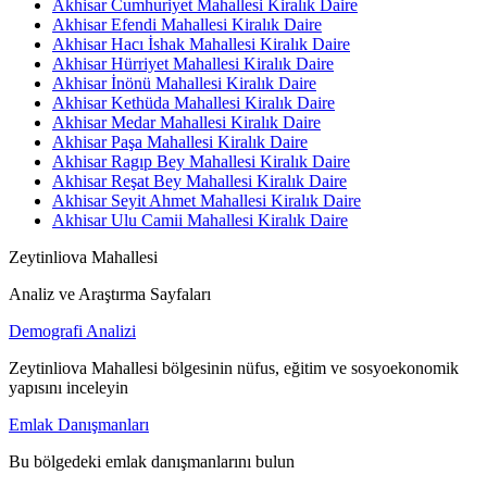
Akhisar Cumhuriyet Mahallesi Kiralık Daire
Akhisar Efendi Mahallesi Kiralık Daire
Akhisar Hacı İshak Mahallesi Kiralık Daire
Akhisar Hürriyet Mahallesi Kiralık Daire
Akhisar İnönü Mahallesi Kiralık Daire
Akhisar Kethüda Mahallesi Kiralık Daire
Akhisar Medar Mahallesi Kiralık Daire
Akhisar Paşa Mahallesi Kiralık Daire
Akhisar Ragıp Bey Mahallesi Kiralık Daire
Akhisar Reşat Bey Mahallesi Kiralık Daire
Akhisar Seyit Ahmet Mahallesi Kiralık Daire
Akhisar Ulu Camii Mahallesi Kiralık Daire
Zeytinliova Mahallesi
Analiz ve Araştırma Sayfaları
Demografi Analizi
Zeytinliova Mahallesi bölgesinin nüfus, eğitim ve sosyoekonomik
yapısını inceleyin
Emlak Danışmanları
Bu bölgedeki emlak danışmanlarını bulun