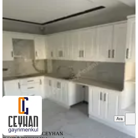
SIFIR BİNA
Efendi'de 2+1, Yerden Isıtmalı,kiralık
Daire
Akhisar, Efendi Mahallesi
2+1
·
95 m²
·
3. Kat
·
04.08.2026
23.000 ₺
CEYHAN GAYRİMENKUL
Hidayet ceyhan
Ara
Ara
CEYHAN