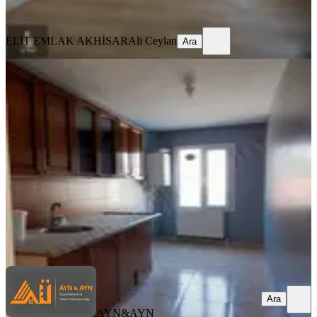
Ara
ELİT EMLAK AKHİSAR
Ali Ceylan
Ara
BALKONLU
Manisa Akhisarda 2+1 Kiralık Daire
Akhisar, Paşa Mahallesi
2+1
·
80 m²
·
1. Kat
·
06.08.2026
17.000 ₺
AYN&AYN GAYRİMENKUL
Aynur Ünal
Ara
Ara
AYN&AYN