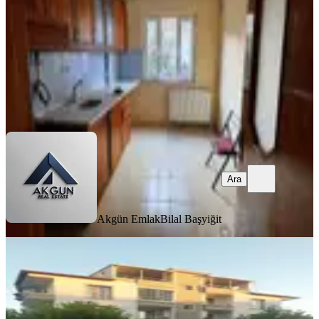
16.000 ₺
Akgün Emlak
Bilal Başyiğit
Ara
Ara
Akgün Emlak
Bilal Başyiğit
BALKONLU
Kiralık Doğalgazlı Daire
Akhisar, Ulu Camii Mahallesi
3+1
·
138 m²
·
3. Kat
·
30.07.2026