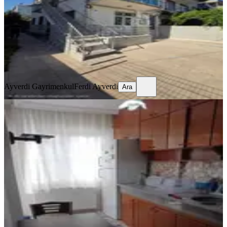
2+1
·
110 m²
·
2. Kat
·
06.08.2026
15.500 ₺
Ayverdi Gayrimenkul
Ferdi Ayverdi
Ara
Ayverdi Gayrimenkul
Ferdi Ayverdi
Ara
YENİ
Cumhuriyet Mahallesi 2 + 1 Eşyalı
Kiralık Daire
Akhisar, Cumhuriyet Mahallesi
2+1
·
100 m²
·
2. Kat
·
06.08.2026
26.000 ₺