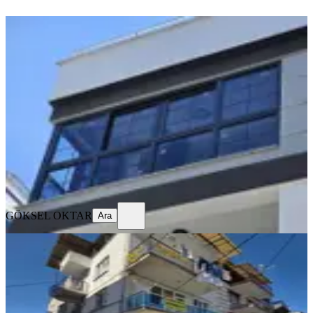
YENİ
Reşat Beyde Kiralık 2,5+1 Sıfır Teraslı
Dublex Daire
Akhisar, Reşat Bey Mahallesi
2.5+1
·
126 m²
·
3. Kat
·
06.08.2026
27.500 ₺
GÖKSEL OKTAR
Ara
GÖKSEL OKTAR
Ara
YENİ
Medigün Karşısı Ara Kat Kiralık
Daire
Akhisar, Reşat Bey Mahallesi