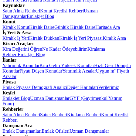
Kaynaklar
Satın Alma Rehberi
Konut Kredisi Rehberi
Uzman
Danışmanlar
Emlakjet Blog
Konut
Kiralık Konut
Kiralık Daire
Günlük Kiralık Daire
Haritada Ara
İş Yeri & Arsa
Kiralık İş Yeri
Kiralık Dükkan
Kiralık İş Yeri Piyasası
Kiralık Arsa
Kiracı Araçları
Kira Değerini Öğren
Ne Kadar Ödeyebilirim
Kiralama
Rehberi
Emlakjet Blog
İlanlar
Yatırımlık Konutlar
Kira Geliri Yüksek Konutlar
Hızlı Geri Dönüşlü
Konutlar
Fiyatı Düşen Konutlar
Yatırımlık Arsalar
Uygun m² Fiyatlı
Arsalar
Piyasa
Emlak Piyasası
Demografi Analizi
Değer Haritaları
Verilerimiz
Keşfet
Emlakjet Blog
Uzman Danışmanlar
GYF (Gayrimenkul Yatırım
Fonu)
Rehberler
Satın Alma Rehberi
Satıcı Rehberi
Kiralama Rehberi
Konut Kredisi
Rehberi
Danışman Ara
Emlak Danışmanları
Emlak Ofisleri
Uzman Danışmanlar