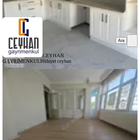
Ara
Ara
CEYHAN
GAYRİMENKUL
Hidayet ceyhan
YENİ
Elit Emlak Paşa Mahallesinde Ara
Kat Kiralık 3+1 Daire
Akhisar, Paşa Mahallesi
3+1
·
135 m²
·
3. Kat
·
03.08.2026
13.500 ₺
ELİT EMLAK AKHİSAR
Ali Ceylan