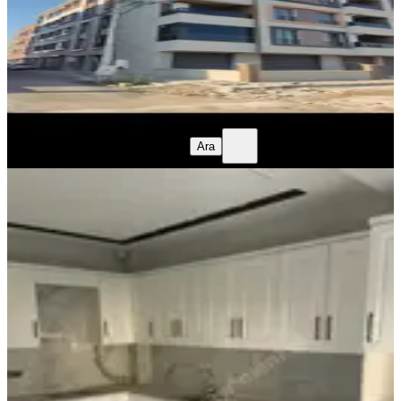
2+1
·
100 m²
·
1. Kat
·
05.08.2026
18.000 ₺
20.000 ₺
benim emlak
Huseyin Ali Doğan
Ara
benim emlak
Huseyin Ali Doğan
Ara
YENİ
Efendi'de 2+1, Yerden Isıtmalı,kiralık
Daire
Akhisar, Efendi Mahallesi
2+1
·
95 m²
·
3. Kat
·
04.08.2026
23.000 ₺
CEYHAN GAYRİMENKUL
Hidayet ceyhan