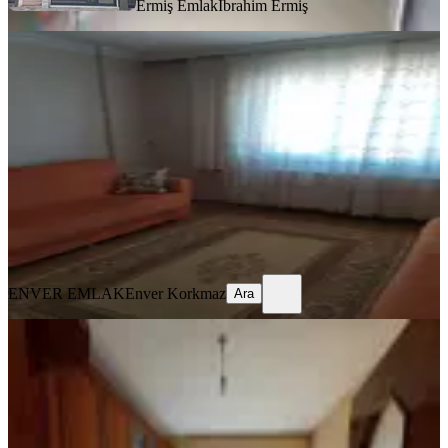
Ermiş Emlak
İbrahim Ermiş
EŞYALI
Eşyalı Kiralık Daire Eşyalı
Akhisar, Cumhuriyet Mahallesi
2+1
·
100 m²
·
3. Kat
·
30.07.2026
25.000 ₺
ENVER EMLAK
Enver Korkmaz
Ara
ENVER EMLAK
Enver Korkmaz
Ara
BALKONLU
Hürriyet Mah. Hisar Camii Yakını
3+1 120 M2 Kiralık Daire
Akhisar, Hürriyet Mahallesi
3+1
·
120 m²
·
2. Kat
·
30.07.2026