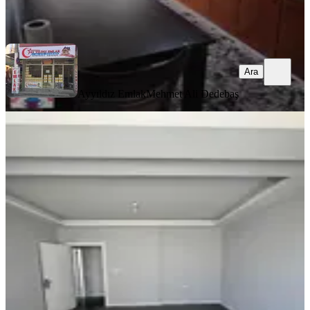
Ayyıldız Emlak
Mehmet Ali Dedebaş
Ara
Ara
Ayyıldız Emlak
Mehmet Ali Dedebaş
YENİ
Hürriyet Mahallesi İlçe Jandarma
Yakını 2+1 105 M2 Kiralık Daire
Akhisar, Hürriyet Mahallesi
2+1
·
105 m²
·
3. Kat
·
05.08.2026
24.000 ₺
Akgün Emlak
Bilal Başyiğit