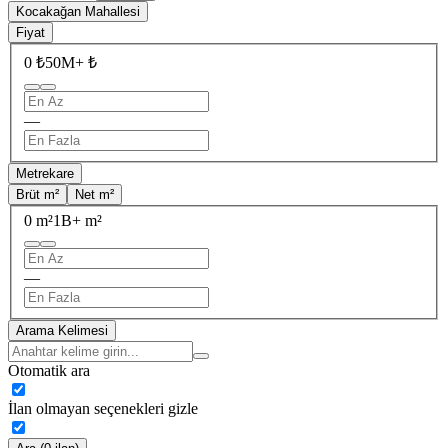
Kocakağan Mahallesi
Fiyat
0 ₺
50M+ ₺
—
Metrekare
Brüt m²
Net m²
0 m²
1B+ m²
—
Arama Kelimesi
Otomatik ara
İlan olmayan seçenekleri gizle