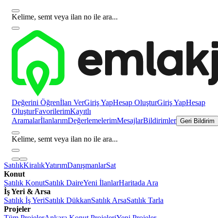
Kelime, semt veya ilan no ile ara...
Değerini Öğren
İlan Ver
Giriş Yap
Hesap Oluştur
Giriş Yap
Hesap
Oluştur
Favorilerim
Kayıtlı
Aramalar
İlanlarım
Değerlemelerim
Mesajlar
Bildirimler
Geri Bildirim
Kelime, semt veya ilan no ile ara...
Satılık
Kiralık
Yatırım
Danışmanlar
Sat
Konut
Satılık Konut
Satılık Daire
Yeni İlanlar
Haritada Ara
İş Yeri & Arsa
Satılık İş Yeri
Satılık Dükkan
Satılık Arsa
Satılık Tarla
Projeler
Tüm Projeler
Ankara Konut Projeleri
Yeni Projeler