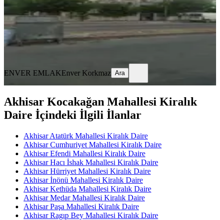
23.000 ₺
ENVER EMLAK
Enver Korkmaz
Ara
ENVER EMLAK
Enver Korkmaz
Ara
Akhisar Kocakağan Mahallesi Kiralık
Daire İçindeki İlgili İlanlar
Akhisar Atatürk Mahallesi Kiralık Daire
Akhisar Cumhuriyet Mahallesi Kiralık Daire
Akhisar Efendi Mahallesi Kiralık Daire
Akhisar Hacı İshak Mahallesi Kiralık Daire
Akhisar Hürriyet Mahallesi Kiralık Daire
Akhisar İnönü Mahallesi Kiralık Daire
Akhisar Kethüda Mahallesi Kiralık Daire
Akhisar Medar Mahallesi Kiralık Daire
Akhisar Paşa Mahallesi Kiralık Daire
Akhisar Ragıp Bey Mahallesi Kiralık Daire