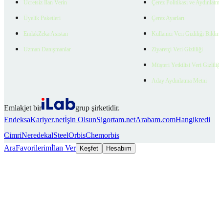
Ücretsiz İlan Verin
Çerez Politikası ve Aydınlat
Üyelik Paketleri
Çerez Ayarları
EmlakZeka Asistan
Kullanıcı Veri Gizliliği Bildi
Uzman Danışmanlar
Ziyaretçi Veri Gizliliği
Müşteri Yetkilisi Veri Gizlili
Aday Aydınlatma Metni
Emlakjet bir
grup şirketidir.
Endeksa
Kariyer.net
İşin Olsun
Sigortam.net
Arabam.com
Hangikredi
Cimri
Neredekal
SteelOrbis
Chemorbis
Ara
Favorilerim
İlan Ver
Keşfet
Hesabım