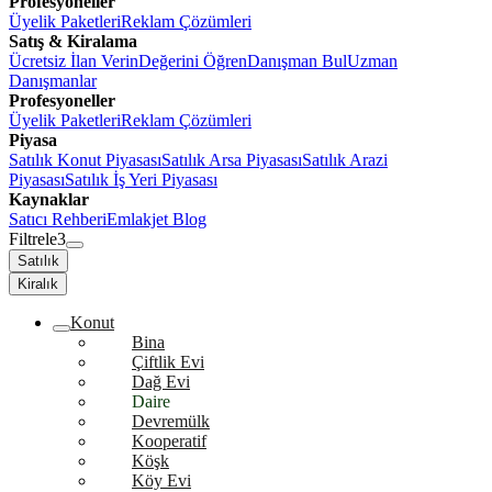
Profesyoneller
Üyelik Paketleri
Reklam Çözümleri
Satış & Kiralama
Ücretsiz İlan Verin
Değerini Öğren
Danışman Bul
Uzman
Danışmanlar
Profesyoneller
Üyelik Paketleri
Reklam Çözümleri
Piyasa
Satılık Konut Piyasası
Satılık Arsa Piyasası
Satılık Arazi
Piyasası
Satılık İş Yeri Piyasası
Kaynaklar
Satıcı Rehberi
Emlakjet Blog
Filtrele
3
Satılık
Kiralık
Konut
Bina
Çiftlik Evi
Dağ Evi
Daire
Devremülk
Kooperatif
Köşk
Köy Evi