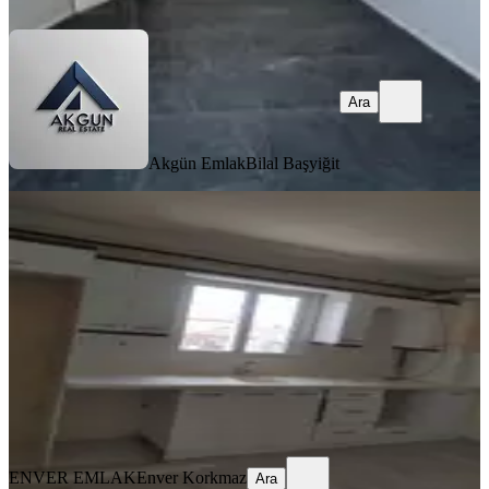
Ara
Ara
Akgün Emlak
Bilal Başyiğit
YENİ
Kiralık Doğalgazlı Daire
Akhisar, Ulu Camii Mahallesi
3+1
·
125 m²
·
3. Kat
·
05.08.2026
20.000 ₺
ENVER EMLAK
Enver Korkmaz
Ara
ENVER EMLAK
Enver Korkmaz
Ara