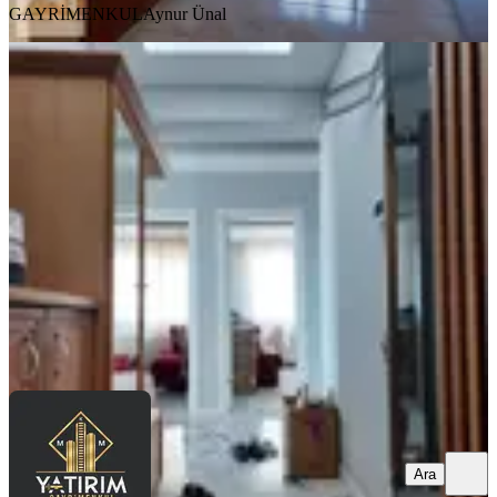
GAYRİMENKUL
Aynur Ünal
MANZARALI
Reşatbey Ring Yolu Üzerinde 3+1
Fuul Eşyalı Kiralık Daire
Akhisar, Reşat Bey Mahallesi
3+1
·
125 m²
·
1. Kat
·
01.08.2026
32.000 ₺
Mkm Yatırım Gayrimenkul
Kutay İnan
Ara
Ara