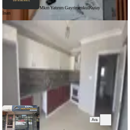
Mkm Yatırım Gayrimenkul
Kutay
İnan
BALKONLU
Reşatbey Mah. 3+1 Kiralık Daire
Akhisar, Reşat Bey Mahallesi
3+1
·
145 m²
·
4. Kat
·
30.07.2026
26.000 ₺
Ermiş Emlak
İbrahim Ermiş
Ara
Ara