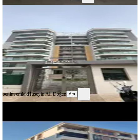
YENİ
Hürriyet Mah. Ontan Rezidansta
Sitede Kiralık 4+1 Benim Emlaktan
Akhisar, Hürriyet Mahallesi
4+1
·
165 m²
·
3. Kat
·
05.08.2026
40.000 ₺
benim emlak
Huseyin Ali Doğan
Ara
benim emlak
Huseyin Ali Doğan
Ara
YENİ
%
10
Benim Emlaktan Seyitahmet
Mahallesinde Kiralık Daire
Akhisar, Seyit Ahmet Mahallesi