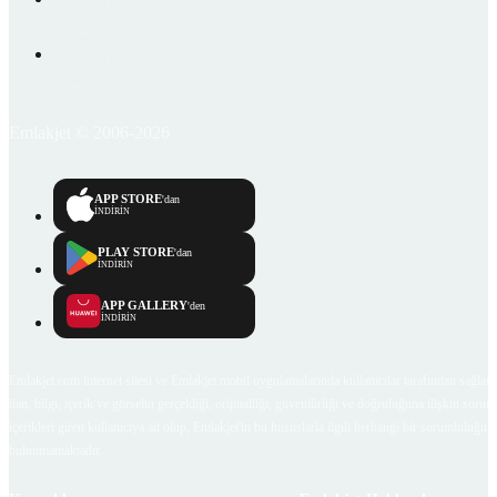
Emlakjet © 2006-2026
APP STORE
'dan
İNDİRİN
PLAY STORE
'dan
İNDİRİN
APP GALLERY
'den
İNDİRİN
Emlakjet.com internet sitesi ve Emlakjet mobil uygulamalarında kullanıcılar tarafından sağlana
ilan, bilgi, içerik ve görselin gerçekliği, orijinalliği, güvenilirliği ve doğruluğuna ilişkin soru
içerikleri giren kullanıcıya ait olup, Emlakjet'in bu hususlarla ilgili herhangi bir sorumluluğu
bulunmamaktadır.