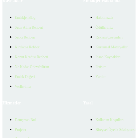
Kaynaklar
Emlakjet Hakkında
Emlakjet Blog
Hakkımızda
Satın Alma Rehberi
Ödüllerimiz
Satıcı Rehberi
Reklam Çözümleri
Kiralama Rehberi
Kurumsal Materyaller
Konut Kredisi Rehberi
İnsan Kaynakları
Ne Kadar Ödeyebilirim
İletişim
Emlak Değeri
Yardım
Verilerimiz
Hizmetler
Yasal
Danışman Bul
Kullanım Koşulları
Projeler
Bireysel Üyelik Sözleşmesi