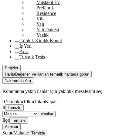
Müstakil Ev
Prefabrik
Residence
Villa
Yalı
Yalı Dairesi
Yazlık
Günlük Kiralık Konut
İş Yeri
Arsa
Turistik Tesis
Projeler
Harita
Değerleri ve ilanları tematik haritada görün
Yakınımda Ara
Konumuna yakın ilanlar için yakınlık mesafesini seç.
0.5km
5km
10km
15km
Kapalı
İl
Temizle
Manisa
İlçe
Temizle
Akhisar
Semt/Mahalle
Temizle