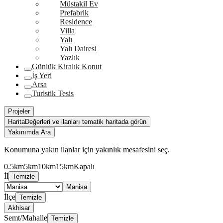
Müstakil Ev
Prefabrik
Residence
Villa
Yalı
Yalı Dairesi
Yazlık
Günlük Kiralık Konut
İş Yeri
Arsa
Turistik Tesis
Projeler
Harita
Değerleri ve ilanları tematik haritada görün
Yakınımda Ara
Konumuna yakın ilanlar için yakınlık mesafesini seç.
0.5km
5km
10km
15km
Kapalı
İl
Temizle
Manisa
İlçe
Temizle
Akhisar
Semt/Mahalle
Temizle