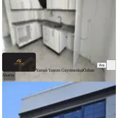
3+1
·
130 m²
·
3. Kat
·
07.08.2026
23.000 ₺
Yaman Yatırım Gayrimenkul
Özhan Akarsu
Ara
Ara
Yaman Yatırım Gayrimenkul
Özhan
Akarsu
YENİ
Reşat Beyde Kiralık 2,5+1 Sıfır Teraslı
Dublex Daire
Akhisar, Reşat Bey Mahallesi
2.5+1
·
126 m²
·
3. Kat
·
06.08.2026