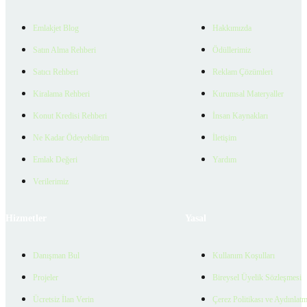
Emlakjet Blog
Hakkımızda
Satın Alma Rehberi
Ödüllerimiz
Satıcı Rehberi
Reklam Çözümleri
Kiralama Rehberi
Kurumsal Materyaller
Konut Kredisi Rehberi
İnsan Kaynakları
Ne Kadar Ödeyebilirim
İletişim
Emlak Değeri
Yardım
Verilerimiz
Hizmetler
Yasal
Danışman Bul
Kullanım Koşulları
Projeler
Bireysel Üyelik Sözleşmesi
Ücretsiz İlan Verin
Çerez Politikası ve Aydınlat