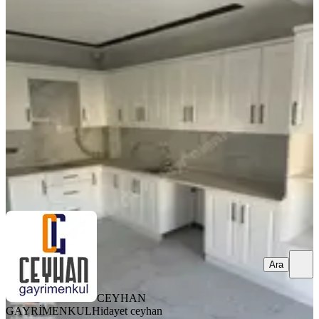
Efendi'de 2+1, Yerden Isıtmalı,kiralık
Daire
Akhisar, Efendi Mahallesi
2+1
·
95 m²
·
3. Kat
·
04.08.2026
23.000 ₺
CEYHAN GAYRİMENKUL
Hidayet ceyhan
Ara
Ara
CEYHAN
GAYRİMENKUL
Hidayet ceyhan