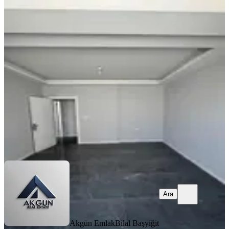
YENİ
Hürriyet Mahallesi İlçe Jandarma
Yakını 2+1 105 M2 Kiralık Daire
Akhisar, Hürriyet Mahallesi
2+1
·
105 m²
·
3. Kat
·
05.08.2026
24.000 ₺
Akgün Emlak
Bilal Başyiğit
Ara
Ara
Akgün Emlak
Bilal Başyiğit