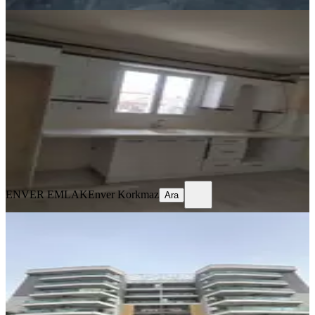
YENİ
Kiralık Doğalgazlı Daire
Akhisar, Ulu Camii Mahallesi
3+1
·
125 m²
·
3. Kat
·
05.08.2026
20.000 ₺
ENVER EMLAK
Enver Korkmaz
Ara
ENVER EMLAK
Enver Korkmaz
Ara
YENİ
Hürriyet Mah. Ontan Rezidansta
Sitede Kiralık 4+1 Benim Emlaktan
Akhisar, Hürriyet Mahallesi
4+1
·
165 m²
·
3. Kat
·
05.08.2026