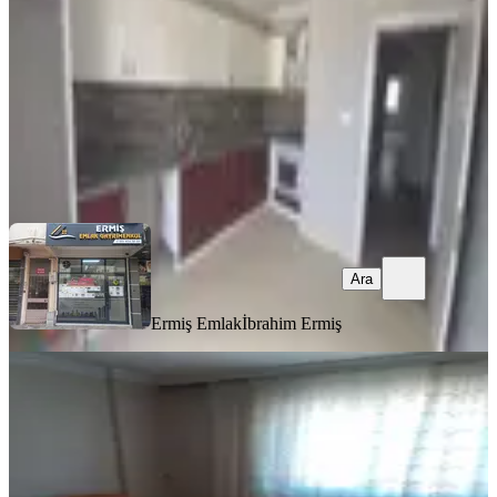
3+1
·
145 m²
·
4. Kat
·
30.07.2026
26.000 ₺
Ermiş Emlak
İbrahim Ermiş
Ara
Ara
Ermiş Emlak
İbrahim Ermiş
EŞYALI
Eşyalı Kiralık Daire Eşyalı
Akhisar, Cumhuriyet Mahallesi
2+1
·
100 m²
·
3. Kat
·
30.07.2026