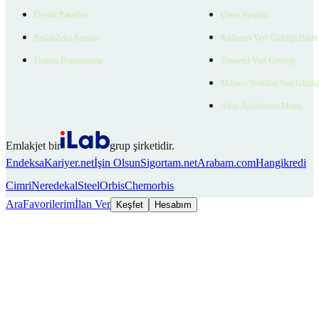
Üyelik Paketleri
Çerez Ayarları
EmlakZeka Asistan
Kullanıcı Veri Gizliliği Bildi
Uzman Danışmanlar
Ziyaretçi Veri Gizliliği
Müşteri Yetkilisi Veri Gizlili
Aday Aydınlatma Metni
Emlakjet bir
grup şirketidir.
Endeksa
Kariyer.net
İşin Olsun
Sigortam.net
Arabam.com
Hangikredi
Cimri
Neredekal
SteelOrbis
Chemorbis
Ara
Favorilerim
İlan Ver
Keşfet
Hesabım