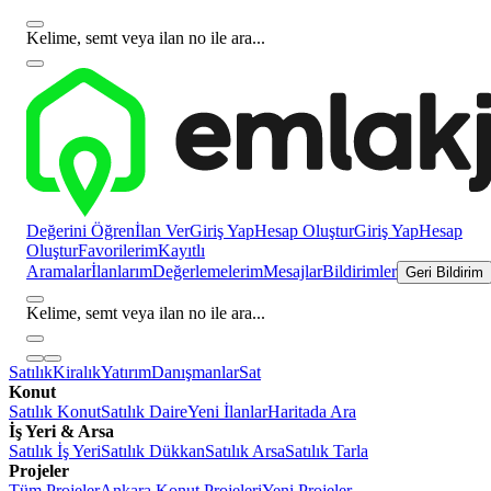
Kelime, semt veya ilan no ile ara...
Değerini Öğren
İlan Ver
Giriş Yap
Hesap Oluştur
Giriş Yap
Hesap
Oluştur
Favorilerim
Kayıtlı
Aramalar
İlanlarım
Değerlemelerim
Mesajlar
Bildirimler
Geri Bildirim
Kelime, semt veya ilan no ile ara...
Satılık
Kiralık
Yatırım
Danışmanlar
Sat
Konut
Satılık Konut
Satılık Daire
Yeni İlanlar
Haritada Ara
İş Yeri & Arsa
Satılık İş Yeri
Satılık Dükkan
Satılık Arsa
Satılık Tarla
Projeler
Tüm Projeler
Ankara Konut Projeleri
Yeni Projeler