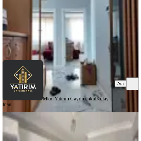
3+1
·
125 m²
·
1. Kat
·
01.08.2026
32.000 ₺
Mkm Yatırım Gayrimenkul
Kutay İnan
Ara
Ara
Mkm Yatırım Gayrimenkul
Kutay
İnan
BALKONLU
Reşatbey Mah. 3+1 Kiralık Daire
Akhisar, Reşat Bey Mahallesi