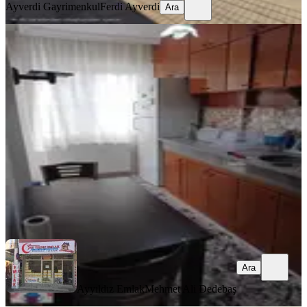
Ayverdi Gayrimenkul
Ferdi Ayverdi
Ara
YENİ
Cumhuriyet Mahallesi 2 + 1 Eşyalı
Kiralık Daire
Akhisar, Cumhuriyet Mahallesi
2+1
·
100 m²
·
2. Kat
·
06.08.2026
26.000 ₺
Ayyıldız Emlak
Mehmet Ali Dedebaş
Ara
Ara
Ayyıldız Emlak
Mehmet Ali Dedebaş