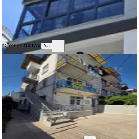
27.500 ₺
GÖKSEL OKTAR
Ara
GÖKSEL OKTAR
Ara
YENİ
Medigün Karşısı Ara Kat Kiralık
Daire
Akhisar, Reşat Bey Mahallesi
2+1
·
110 m²
·
2. Kat
·
06.08.2026
15.500 ₺
Ayverdi Gayrimenkul
Ferdi Ayverdi
Ara