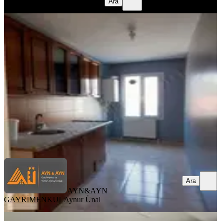
benim emlak
Huseyin Ali Doğan
Ara
BALKONLU
Manisa Akhisarda 2+1 Kiralık Daire
Akhisar, Paşa Mahallesi
2+1
·
80 m²
·
1. Kat
·
06.08.2026
17.000 ₺
AYN&AYN GAYRİMENKUL
Aynur Ünal
Ara
Ara
AYN&AYN
GAYRİMENKUL
Aynur Ünal
SIFIR BİNA