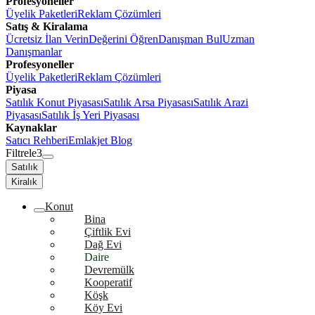
Profesyoneller
Üyelik Paketleri
Reklam Çözümleri
Satış & Kiralama
Ücretsiz İlan Verin
Değerini Öğren
Danışman Bul
Uzman
Danışmanlar
Profesyoneller
Üyelik Paketleri
Reklam Çözümleri
Piyasa
Satılık Konut Piyasası
Satılık Arsa Piyasası
Satılık Arazi
Piyasası
Satılık İş Yeri Piyasası
Kaynaklar
Satıcı Rehberi
Emlakjet Blog
Filtrele
3
Satılık
Kiralık
Konut
Bina
Çiftlik Evi
Dağ Evi
Daire
Devremülk
Kooperatif
Köşk
Köy Evi