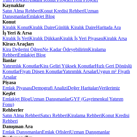
Kaynaklar
Satın Alma Rehberi
Konut Kredisi Rehberi
Uzman
Danışmanlar
Emlakjet Blog
Konut
Kiralık Konut
Kiralık Daire
Günlük Kiralık Daire
Haritada Ara
İş Yeri & Arsa
Kiralık İş Yeri
Kiralık Dükkan
Kiralık İş Yeri Piyasası
Kiralık Arsa
Kiracı Araçları
Kira Değerini Öğren
Ne Kadar Ödeyebilirim
Kiralama
Rehberi
Emlakjet Blog
İlanlar
Yatırımlık Konutlar
Kira Geliri Yüksek Konutlar
Hızlı Geri Dönüşlü
Konutlar
Fiyatı Düşen Konutlar
Yatırımlık Arsalar
Uygun m² Fiyatlı
Arsalar
Piyasa
Emlak Piyasası
Demografi Analizi
Değer Haritaları
Verilerimiz
Keşfet
Emlakjet Blog
Uzman Danışmanlar
GYF (Gayrimenkul Yatırım
Fonu)
Rehberler
Satın Alma Rehberi
Satıcı Rehberi
Kiralama Rehberi
Konut Kredisi
Rehberi
Danışman Ara
Emlak Danışmanları
Emlak Ofisleri
Uzman Danışmanlar