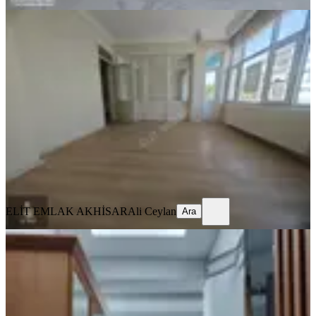
BALKONLU
Elit Emlak Paşa Mahallesinde Ara
Kat Kiralık 3+1 Daire
Akhisar, Paşa Mahallesi
3+1
·
135 m²
·
3. Kat
·
03.08.2026
13.500 ₺
ELİT EMLAK AKHİSAR
Ali Ceylan
Ara
ELİT EMLAK AKHİSAR
Ali Ceylan
Ara
MANZARALI
Reşatbey Ring Yolu Üzerinde 3+1
Fuul Eşyalı Kiralık Daire
Akhisar, Reşat Bey Mahallesi