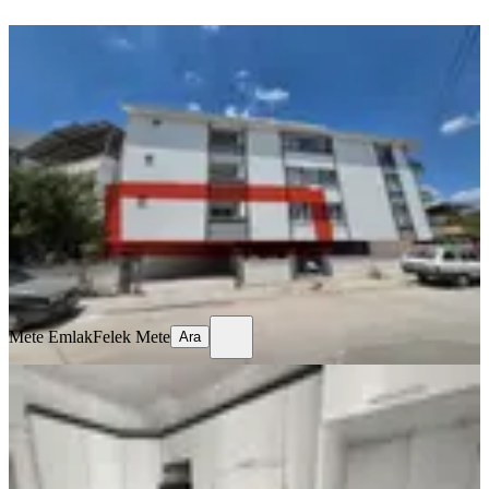
YENİ
Akhisar Efendi Mh'de Kiralık Servis
Güzergahında Daire 1+1
Akhisar, Efendi Mahallesi
1+1
·
50 m²
·
1. Kat
·
07.08.2026
15.000 ₺
Mete Emlak
Felek Mete
Ara
Mete Emlak
Felek Mete
Ara
YENİ
Hürriyet Mahallesi'nde 3+1 Ferah
Kiralık Daire
Akhisar, Hürriyet Mahallesi