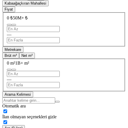
Kabaağaçkıran Mahallesi
Fiyat
0 ₺
50M+ ₺
—
Metrekare
Brüt m²
Net m²
0 m²
1B+ m²
—
Arama Kelimesi
Otomatik ara
İlan olmayan seçenekleri gizle