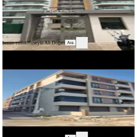
40.000 ₺
benim emlak
Huseyin Ali Doğan
Ara
benim emlak
Huseyin Ali Doğan
Ara
YENİ
%
10
Benim Emlaktan Seyitahmet
Mahallesinde Kiralık Daire
Akhisar, Seyit Ahmet Mahallesi
2+1
·
100 m²
·
1. Kat
·
05.08.2026
18.000 ₺
20.000 ₺
benim emlak
Huseyin Ali Doğan
Ara