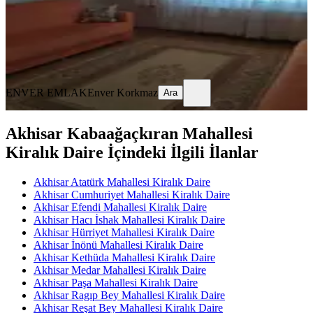
25.000 ₺
ENVER EMLAK
Enver Korkmaz
Ara
ENVER EMLAK
Enver Korkmaz
Ara
Akhisar Kabaağaçkıran Mahallesi
Kiralık Daire İçindeki İlgili İlanlar
Akhisar Atatürk Mahallesi Kiralık Daire
Akhisar Cumhuriyet Mahallesi Kiralık Daire
Akhisar Efendi Mahallesi Kiralık Daire
Akhisar Hacı İshak Mahallesi Kiralık Daire
Akhisar Hürriyet Mahallesi Kiralık Daire
Akhisar İnönü Mahallesi Kiralık Daire
Akhisar Kethüda Mahallesi Kiralık Daire
Akhisar Medar Mahallesi Kiralık Daire
Akhisar Paşa Mahallesi Kiralık Daire
Akhisar Ragıp Bey Mahallesi Kiralık Daire
Akhisar Reşat Bey Mahallesi Kiralık Daire