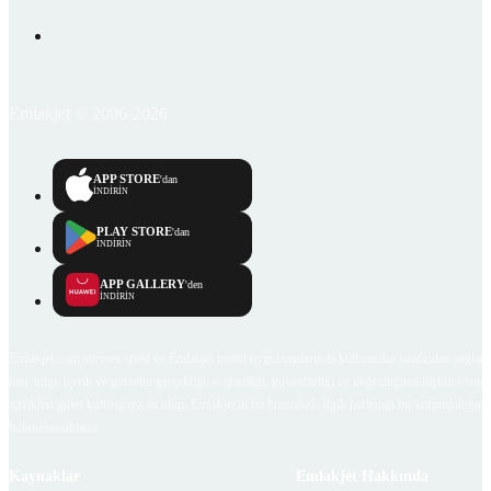
Emlakjet © 2006-2026
APP STORE
'dan
İNDİRİN
PLAY STORE
'dan
İNDİRİN
APP GALLERY
'den
İNDİRİN
Emlakjet.com internet sitesi ve Emlakjet mobil uygulamalarında kullanıcılar tarafından sağlana
ilan, bilgi, içerik ve görselin gerçekliği, orijinalliği, güvenilirliği ve doğruluğuna ilişkin soru
içerikleri giren kullanıcıya ait olup, Emlakjet'in bu hususlarla ilgili herhangi bir sorumluluğu
bulunmamaktadır.
Kaynaklar
Emlakjet Hakkında