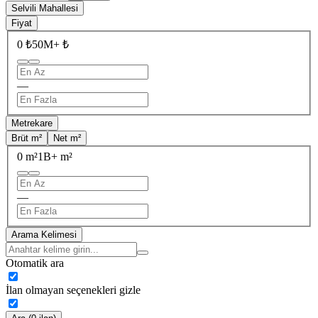
Selvili Mahallesi
Fiyat
0 ₺
50M+ ₺
—
Metrekare
Brüt m²
Net m²
0 m²
1B+ m²
—
Arama Kelimesi
Otomatik ara
İlan olmayan seçenekleri gizle