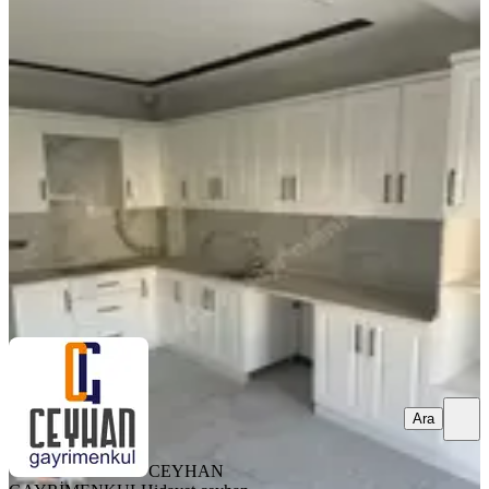
YENİ
Efendi'de 2+1, Yerden Isıtmalı,kiralık
Daire
Akhisar, Efendi Mahallesi
2+1
·
95 m²
·
3. Kat
·
04.08.2026
23.000 ₺
CEYHAN GAYRİMENKUL
Hidayet ceyhan
Ara
Ara
CEYHAN