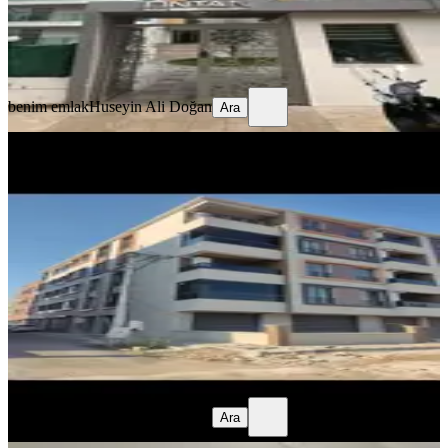
benim emlak
Huseyin Ali Doğan
Ara
benim emlak
Huseyin Ali Doğan
Ara
YENİ
%
10
Benim Emlaktan Seyitahmet
Mahallesinde Kiralık Daire
Akhisar, Seyit Ahmet Mahallesi
2+1
·
100 m²
·
1. Kat
·
05.08.2026
18.000 ₺
20.000 ₺
benim emlak
Huseyin Ali Doğan
Ara
benim emlak
Huseyin Ali Doğan
Ara