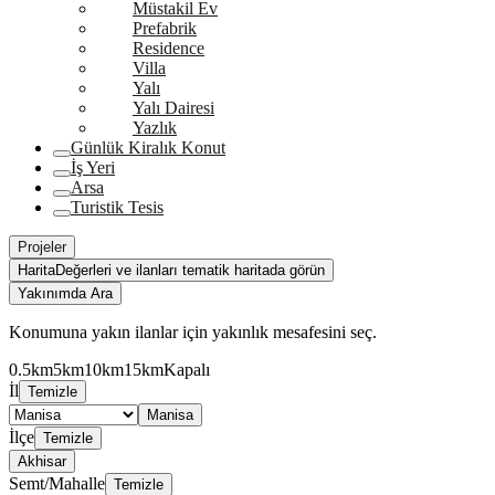
Müstakil Ev
Prefabrik
Residence
Villa
Yalı
Yalı Dairesi
Yazlık
Günlük Kiralık Konut
İş Yeri
Arsa
Turistik Tesis
Projeler
Harita
Değerleri ve ilanları tematik haritada görün
Yakınımda Ara
Konumuna yakın ilanlar için yakınlık mesafesini seç.
0.5km
5km
10km
15km
Kapalı
İl
Temizle
Manisa
İlçe
Temizle
Akhisar
Semt/Mahalle
Temizle