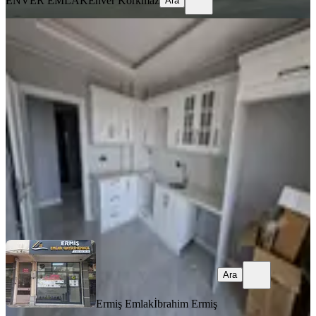
ENVER EMLAK
Enver Korkmaz
Ara
SIFIR BİNA
Reşatbey Mah Ring Yolu Arkasında
Sıfır 2+1
Akhisar, Reşat Bey Mahallesi
2+1
·
95 m²
·
3. Kat
·
30.07.2026
26.000 ₺
Ermiş Emlak
İbrahim Ermiş
Ara
Ara
Ermiş Emlak
İbrahim Ermiş