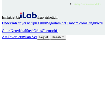
Aday Aydınlatma Metni
Emlakjet bir
grup şirketidir.
Endeksa
Kariyer.net
İşin Olsun
Sigortam.net
Arabam.com
Hangikredi
Cimri
Neredekal
SteelOrbis
Chemorbis
Ara
Favorilerim
İlan Ver
Keşfet
Hesabım