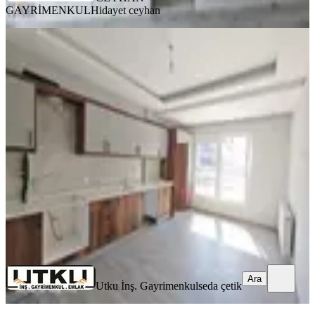
GAYRİMENKUL
Hidayet ceyhan
SİTE İÇİ
Seda Gayrimenkul’den Efendi
Mahallesi’nde Renk Yolu Üzeri
Kiralık Daire
Akhisar, Efendi Mahallesi
3+1
·
140 m²
·
1. Kat
·
29.07.2026
21.500 ₺
Utku İnş. Gayrimenkul
seda çetik
Ara
Ara
Utku İnş. Gayrimenkul
seda çetik