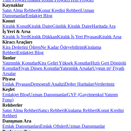
Kaynaklar
Satın Alma Rehberi
Konut Kredisi Rehberi
Uzman
Danışmanlar
Emlakjet Blog
Konut
Kiralık Konut
Kiralık Daire
Günlük Kiralık Daire
Haritada Ara
İş Yeri & Arsa
Kiralık İş Yeri
Kiralık Dükkan
Kiralık İş Yeri Piyasası
Kiralık Arsa
Kiracı Araçları
Kira Değerini Öğren
Ne Kadar Ödeyebilirim
Kiralama
Rehberi
Emlakjet Blog
İlanlar
Yatırımlık Konutlar
Kira Geliri Yüksek Konutlar
Hızlı Geri Dönüşlü
Konutlar
Fiyatı Düşen Konutlar
Yatırımlık Arsalar
Uygun m² Fiyatlı
Arsalar
Piyasa
Emlak Piyasası
Demografi Analizi
Değer Haritaları
Verilerimiz
Keşfet
Emlakjet Blog
Uzman Danışmanlar
GYF (Gayrimenkul Yatırım
Fonu)
Rehberler
Satın Alma Rehberi
Satıcı Rehberi
Kiralama Rehberi
Konut Kredisi
Rehberi
Danışman Ara
Emlak Danışmanları
Emlak Ofisleri
Uzman Danışmanlar