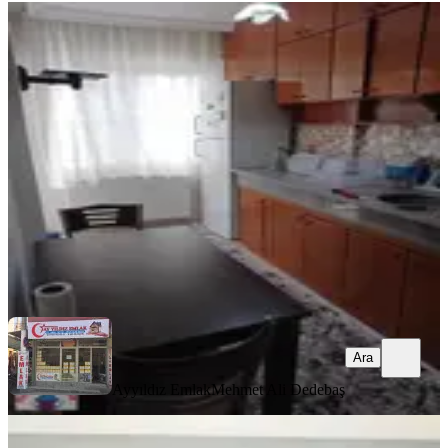
YENİ
Cumhuriyet Mahallesi 2 + 1 Eşyalı
Kiralık Daire
Akhisar, Cumhuriyet Mahallesi
2+1
·
100 m²
·
2. Kat
·
06.08.2026
26.000 ₺
Ayyıldız Emlak
Mehmet Ali Dedebaş
Ara
Ara
Ayyıldız Emlak
Mehmet Ali Dedebaş
YENİ
Hürriyet Mahallesi İlçe Jandarma