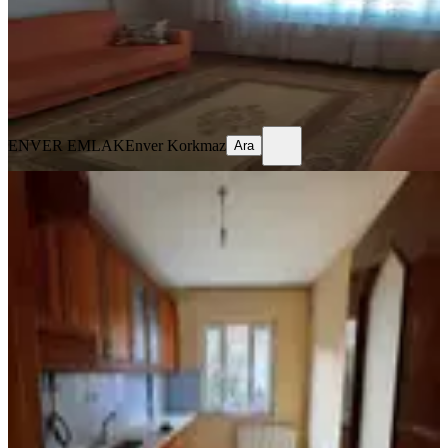
25.000 ₺
ENVER EMLAK
Enver Korkmaz
Ara
ENVER EMLAK
Enver Korkmaz
Ara
BALKONLU
Hürriyet Mah. Hisar Camii Yakını
3+1 120 M2 Kiralık Daire
Akhisar, Hürriyet Mahallesi
3+1
·
120 m²
·
2. Kat
·
30.07.2026
16.000 ₺
Akgün Emlak
Bilal Başyiğit