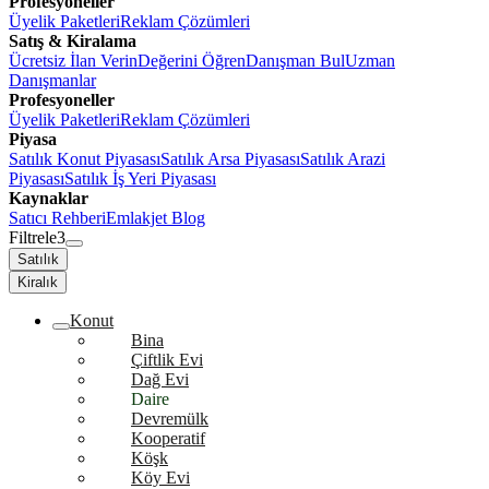
Profesyoneller
Üyelik Paketleri
Reklam Çözümleri
Satış & Kiralama
Ücretsiz İlan Verin
Değerini Öğren
Danışman Bul
Uzman
Danışmanlar
Profesyoneller
Üyelik Paketleri
Reklam Çözümleri
Piyasa
Satılık Konut Piyasası
Satılık Arsa Piyasası
Satılık Arazi
Piyasası
Satılık İş Yeri Piyasası
Kaynaklar
Satıcı Rehberi
Emlakjet Blog
Filtrele
3
Satılık
Kiralık
Konut
Bina
Çiftlik Evi
Dağ Evi
Daire
Devremülk
Kooperatif
Köşk
Köy Evi