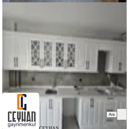
SIFIR BİNA
Reşatbey'de Yerden Isıtmalı, 3+1,
140m² Kiralık Daire
Akhisar, Reşat Bey Mahallesi
3+1
·
145 m²
·
3. Kat
·
30.07.2026
25.000 ₺
CEYHAN GAYRİMENKUL
Hidayet ceyhan
Ara
Ara
CEYHAN