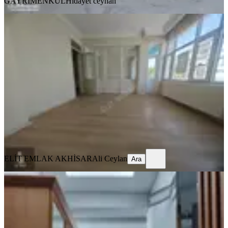
GAYRİMENKUL
Hidayet ceyhan
YENİ
Elit Emlak Paşa Mahallesinde Ara
Kat Kiralık 3+1 Daire
Akhisar, Paşa Mahallesi
3+1
·
135 m²
·
3. Kat
·
03.08.2026
13.500 ₺
ELİT EMLAK AKHİSAR
Ali Ceylan
Ara
ELİT EMLAK AKHİSAR
Ali Ceylan
Ara
MANZARALI
Reşatbey Ring Yolu Üzerinde 3+1
Fuul Eşyalı Kiralık Daire
Akhisar, Reşat Bey Mahallesi