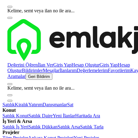
Kelime, semt veya ilan no ile ara...
Değerini Öğren
İlan Ver
Giriş Yap
Hesap Oluştur
Giriş Yap
Hesap
Oluştur
Bildirimler
Mesajlar
İlanlarım
Değerlemelerim
Favorilerim
Kayı
Aramalar
Geri Bildirim
Kelime, semt veya ilan no ile ara...
Satılık
Kiralık
Yatırım
Danışmanlar
Sat
Konut
Satılık Konut
Satılık Daire
Yeni İlanlar
Haritada Ara
İş Yeri & Arsa
Satılık İş Yeri
Satılık Dükkan
Satılık Arsa
Satılık Tarla
Projeler
Tüm Projeler
Ankara Konut Projeleri
Yeni Projeler