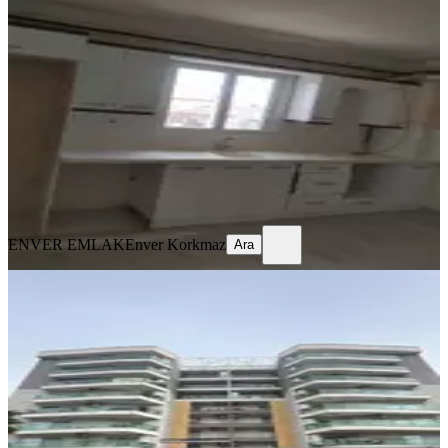
Kiralık Doğalgazlı Daire
Akhisar, Ulu Camii Mahallesi
3+1
·
125 m²
·
3. Kat
·
05.08.2026
20.000 ₺
ENVER EMLAK
Enver Korkmaz
Ara
ENVER EMLAK
Enver Korkmaz
Ara
YENİ
Hürriyet Mah. Ontan Rezidansta
Sitede Kiralık 4+1 Benim Emlaktan
Akhisar, Hürriyet Mahallesi
4+1
·
165 m²
·
3. Kat
·
05.08.2026
40.000 ₺