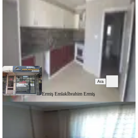
3+1
·
145 m²
·
4. Kat
·
30.07.2026
26.000 ₺
Ermiş Emlak
İbrahim Ermiş
Ara
Ara
Ermiş Emlak
İbrahim Ermiş
EŞYALI
Eşyalı Kiralık Daire Eşyalı
Akhisar, Cumhuriyet Mahallesi
2+1
·
100 m²
·
3. Kat
·
30.07.2026