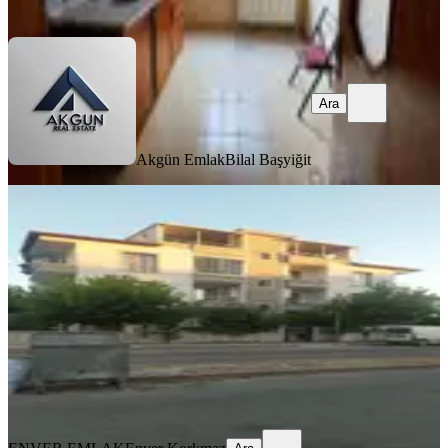
Ara
Ara
Akgün Emlak
Bilal Başyiğit
BALKONLU
Kiralık Doğalgazlı Daire
Akhisar, Ulu Camii Mahallesi
3+1
·
138 m²
·
3. Kat
·
30.07.2026
23.000 ₺
ENVER EMLAK
Enver Korkmaz
Ara