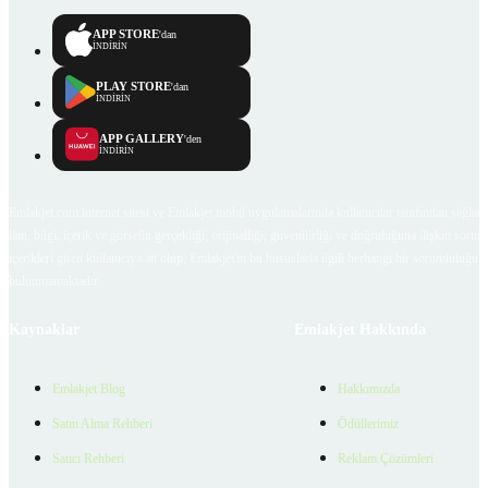
APP STORE
'dan
İNDİRİN
PLAY STORE
'dan
İNDİRİN
APP GALLERY
'den
İNDİRİN
Emlakjet.com internet sitesi ve Emlakjet mobil uygulamalarında kullanıcılar tarafından sağlana
ilan, bilgi, içerik ve görselin gerçekliği, orijinalliği, güvenilirliği ve doğruluğuna ilişkin soru
içerikleri giren kullanıcıya ait olup, Emlakjet'in bu hususlarla ilgili herhangi bir sorumluluğu
bulunmamaktadır.
Kaynaklar
Emlakjet Hakkında
Emlakjet Blog
Hakkımızda
Satın Alma Rehberi
Ödüllerimiz
Satıcı Rehberi
Reklam Çözümleri