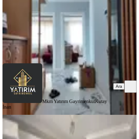
3+1
·
125 m²
·
1. Kat
·
01.08.2026
32.000 ₺
Mkm Yatırım Gayrimenkul
Kutay İnan
Ara
Ara
Mkm Yatırım Gayrimenkul
Kutay
İnan
BALKONLU
Reşatbey Mah. 3+1 Kiralık Daire
Akhisar, Reşat Bey Mahallesi