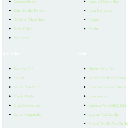
Kiralama Rehberi
Kurumsal Materyaller
Konut Kredisi Rehberi
İnsan Kaynakları
Ne Kadar Ödeyebilirim
İletişim
Emlak Değeri
Yardım
Verilerimiz
Hizmetler
Yasal
Danışman Bul
Kullanım Koşulları
Projeler
Bireysel Üyelik Sözleşmesi
Ücretsiz İlan Verin
Çerez Politikası ve Aydınlat
Üyelik Paketleri
Çerez Ayarları
EmlakZeka Asistan
Kullanıcı Veri Gizliliği Bildi
Uzman Danışmanlar
Ziyaretçi Veri Gizliliği
Müşteri Yetkilisi Veri Gizlili