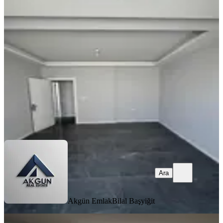
Yakını 2+1 105 M2 Kiralık Daire
Akhisar, Hürriyet Mahallesi
2+1
·
105 m²
·
3. Kat
·
05.08.2026
24.000 ₺
Akgün Emlak
Bilal Başyiğit
Ara
Ara
Akgün Emlak
Bilal Başyiğit
YENİ