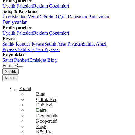
Profesyoneller
Üyelik Paketleri
Reklam Çözümleri
Satış & Kiralama
Ücretsiz İlan Verin
Değerini Öğren
Danışman Bul
Uzman
Danışmanlar
Profesyoneller
Üyelik Paketleri
Reklam Çözümleri
Piyasa
Satılık Konut Piyasası
Satılık Arsa Piyasası
Satılık Arazi
Piyasası
Satılık İş Yeri Piyasası
Kaynaklar
Satıcı Rehberi
Emlakjet Blog
Filtrele
3
Satılık
Kiralık
Konut
Bina
Çiftlik Evi
Dağ Evi
Daire
Devremülk
Kooperatif
Köşk
Köy Evi