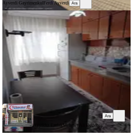
Ayverdi Gayrimenkul
Ferdi Ayverdi
Ara
YENİ
Cumhuriyet Mahallesi 2 + 1 Eşyalı
Kiralık Daire
Akhisar, Cumhuriyet Mahallesi
2+1
·
100 m²
·
2. Kat
·
06.08.2026
26.000 ₺
Ayyıldız Emlak
Mehmet Ali Dedebaş
Ara
Ara
Ayyıldız Emlak
Mehmet Ali Dedebaş