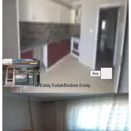
3+1
·
145 m²
·
4. Kat
·
30.07.2026
26.000 ₺
Ermiş Emlak
İbrahim Ermiş
Ara
Ara
Ermiş Emlak
İbrahim Ermiş
EŞYALI
Eşyalı Kiralık Daire Eşyalı
Akhisar, Cumhuriyet Mahallesi
2+1
·
100 m²
·
3. Kat
·
30.07.2026