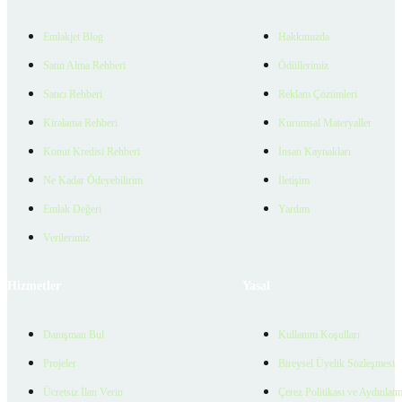
Emlakjet Blog
Hakkımızda
Satın Alma Rehberi
Ödüllerimiz
Satıcı Rehberi
Reklam Çözümleri
Kiralama Rehberi
Kurumsal Materyaller
Konut Kredisi Rehberi
İnsan Kaynakları
Ne Kadar Ödeyebilirim
İletişim
Emlak Değeri
Yardım
Verilerimiz
Hizmetler
Yasal
Danışman Bul
Kullanım Koşulları
Projeler
Bireysel Üyelik Sözleşmesi
Ücretsiz İlan Verin
Çerez Politikası ve Aydınlat