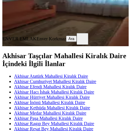
25.000 ₺
ENVER EMLAK
Enver Korkmaz
Ara
ENVER EMLAK
Enver Korkmaz
Ara
Akhisar Taşçılar Mahallesi Kiralık Daire
İçindeki İlgili İlanlar
Akhisar Atatürk Mahallesi Kiralık Daire
Akhisar Cumhuriyet Mahallesi Kiralık Daire
Akhisar Efendi Mahallesi Kiralık Daire
Akhisar Hacı İshak Mahallesi Kiralık Daire
Akhisar Hürriyet Mahallesi Kiralık Daire
Akhisar İnönü Mahallesi Kiralık Daire
Akhisar Kethüda Mahallesi Kiralık Daire
Akhisar Medar Mahallesi Kiralık Daire
Akhisar Paşa Mahallesi Kiralık Daire
Akhisar Ragıp Bey Mahallesi Kiralık Daire
Akhisar Reşat Bey Mahallesi Kiralık Daire