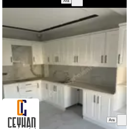
benim emlak
Huseyin Ali Doğan
Ara
YENİ
Efendi'de 2+1, Yerden Isıtmalı,kiralık
Daire
Akhisar, Efendi Mahallesi
2+1
·
95 m²
·
3. Kat
·
04.08.2026
23.000 ₺
CEYHAN GAYRİMENKUL
Hidayet ceyhan
Ara
Ara