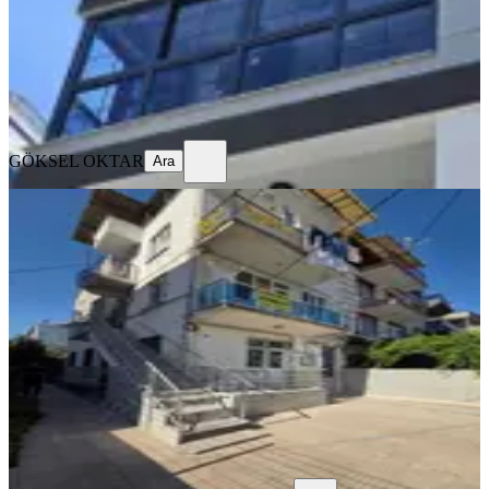
27.500 ₺
GÖKSEL OKTAR
Ara
GÖKSEL OKTAR
Ara
YENİ
Medigün Karşısı Ara Kat Kiralık
Daire
Akhisar, Reşat Bey Mahallesi
2+1
·
110 m²
·
2. Kat
·
06.08.2026
15.500 ₺
Ayverdi Gayrimenkul
Ferdi Ayverdi
Ara