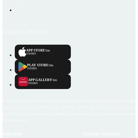
Emlakjet © 2006-2026
APP STORE
'dan
İNDİRİN
PLAY STORE
'dan
İNDİRİN
APP GALLERY
'den
İNDİRİN
Emlakjet.com internet sitesi ve Emlakjet mobil uygulamalarında kullanıcılar tarafından sağlana
ilan, bilgi, içerik ve görselin gerçekliği, orijinalliği, güvenilirliği ve doğruluğuna ilişkin soru
içerikleri giren kullanıcıya ait olup, Emlakjet'in bu hususlarla ilgili herhangi bir sorumluluğu
bulunmamaktadır.
Kaynaklar
Emlakjet Hakkında