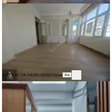
BALKONLU
Elit Emlak Paşa Mahallesinde Ara
Kat Kiralık 3+1 Daire
Akhisar, Paşa Mahallesi
3+1
·
135 m²
·
3. Kat
·
03.08.2026
13.500 ₺
ELİT EMLAK AKHİSAR
Ali Ceylan
Ara
ELİT EMLAK AKHİSAR
Ali Ceylan
Ara
MANZARALI
Reşatbey Ring Yolu Üzerinde 3+1
Fuul Eşyalı Kiralık Daire
Akhisar, Reşat Bey Mahallesi