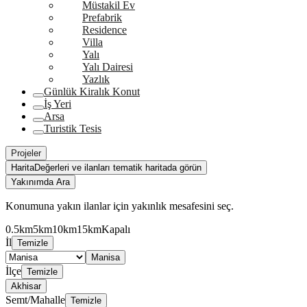
Müstakil Ev
Prefabrik
Residence
Villa
Yalı
Yalı Dairesi
Yazlık
Günlük Kiralık Konut
İş Yeri
Arsa
Turistik Tesis
Projeler
Harita
Değerleri ve ilanları tematik haritada görün
Yakınımda Ara
Konumuna yakın ilanlar için yakınlık mesafesini seç.
0.5km
5km
10km
15km
Kapalı
İl
Temizle
Manisa
İlçe
Temizle
Akhisar
Semt/Mahalle
Temizle