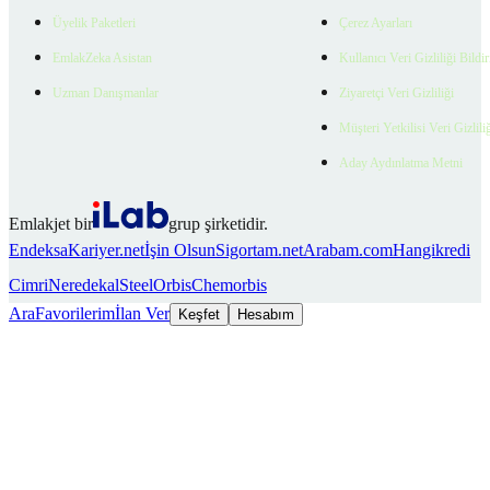
Üyelik Paketleri
Çerez Ayarları
EmlakZeka Asistan
Kullanıcı Veri Gizliliği Bildi
Uzman Danışmanlar
Ziyaretçi Veri Gizliliği
Müşteri Yetkilisi Veri Gizlili
Aday Aydınlatma Metni
Emlakjet bir
grup şirketidir.
Endeksa
Kariyer.net
İşin Olsun
Sigortam.net
Arabam.com
Hangikredi
Cimri
Neredekal
SteelOrbis
Chemorbis
Ara
Favorilerim
İlan Ver
Keşfet
Hesabım