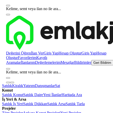
Kelime, semt veya ilan no ile ara...
Değerini Öğren
İlan Ver
Giriş Yap
Hesap Oluştur
Giriş Yap
Hesap
Oluştur
Favorilerim
Kayıtlı
Aramalar
İlanlarım
Değerlemelerim
Mesajlar
Bildirimler
Geri Bildirim
Kelime, semt veya ilan no ile ara...
Satılık
Kiralık
Yatırım
Danışmanlar
Sat
Konut
Satılık Konut
Satılık Daire
Yeni İlanlar
Haritada Ara
İş Yeri & Arsa
Satılık İş Yeri
Satılık Dükkan
Satılık Arsa
Satılık Tarla
Projeler
Tüm Projeler
Ankara Konut Projeleri
Yeni Projeler