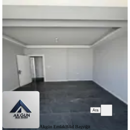
YENİ
Hürriyet Mahallesi İlçe Jandarma
Yakını 2+1 105 M2 Kiralık Daire
Akhisar, Hürriyet Mahallesi
2+1
·
105 m²
·
3. Kat
·
05.08.2026
24.000 ₺
Akgün Emlak
Bilal Başyiğit
Ara
Ara
Akgün Emlak
Bilal Başyiğit