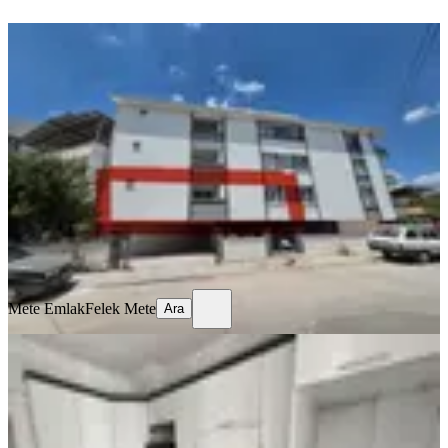
YENİ
Akhisar Efendi Mh'de Kiralık Servis
Güzergahında Daire 1+1
Akhisar, Efendi Mahallesi
1+1
·
50 m²
·
1. Kat
·
07.08.2026
15.000 ₺
Mete Emlak
Felek Mete
Ara
Mete Emlak
Felek Mete
Ara
YENİ
Hürriyet Mahallesi'nde 3+1 Ferah
Kiralık Daire
Akhisar, Hürriyet Mahallesi