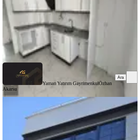
3+1
·
130 m²
·
3. Kat
·
07.08.2026
23.000 ₺
Yaman Yatırım Gayrimenkul
Özhan Akarsu
Ara
Ara
Yaman Yatırım Gayrimenkul
Özhan
Akarsu
YENİ
Reşat Beyde Kiralık 2,5+1 Sıfır Teraslı
Dublex Daire
Akhisar, Reşat Bey Mahallesi
2.5+1
·
126 m²
·
3. Kat
·
06.08.2026