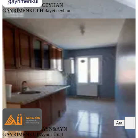
CEYHAN
GAYRİMENKUL
Hidayet ceyhan
BALKONLU
Manisa Akhisarda 2+1 Kiralık Daire
Akhisar, Paşa Mahallesi
2+1
·
80 m²
·
1. Kat
·
06.08.2026
17.000 ₺
AYN&AYN GAYRİMENKUL
Aynur Ünal
Ara
Ara
AYN&AYN
GAYRİMENKUL
Aynur Ünal