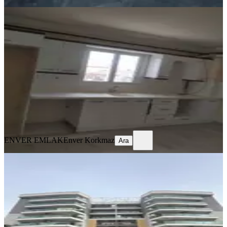
YENİ
Kiralık Doğalgazlı Daire
Akhisar, Ulu Camii Mahallesi
3+1
·
125 m²
·
3. Kat
·
05.08.2026
20.000 ₺
ENVER EMLAK
Enver Korkmaz
Ara
ENVER EMLAK
Enver Korkmaz
Ara
YENİ
Hürriyet Mah. Ontan Rezidansta
Sitede Kiralık 4+1 Benim Emlaktan
Akhisar, Hürriyet Mahallesi
4+1
·
165 m²
·
3. Kat
·
05.08.2026