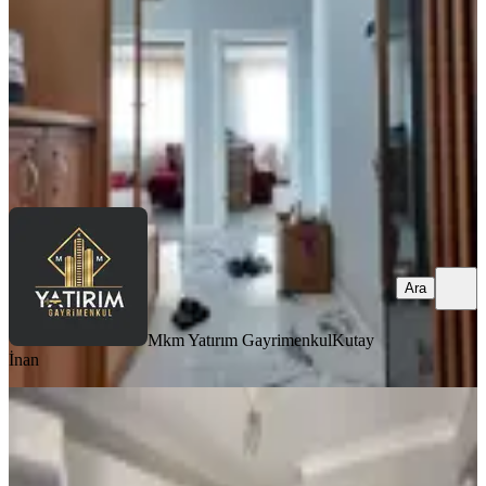
3+1
·
125 m²
·
1. Kat
·
01.08.2026
32.000 ₺
Mkm Yatırım Gayrimenkul
Kutay İnan
Ara
Ara
Mkm Yatırım Gayrimenkul
Kutay
İnan
BALKONLU
Reşatbey Mah. 3+1 Kiralık Daire
Akhisar, Reşat Bey Mahallesi