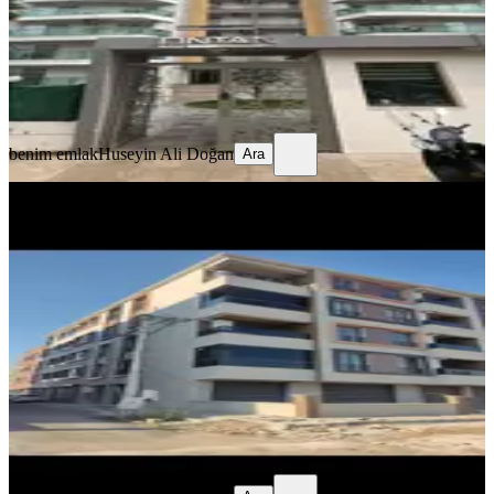
40.000 ₺
benim emlak
Huseyin Ali Doğan
Ara
benim emlak
Huseyin Ali Doğan
Ara
YENİ
%
10
Benim Emlaktan Seyitahmet
Mahallesinde Kiralık Daire
Akhisar, Seyit Ahmet Mahallesi
2+1
·
100 m²
·
1. Kat
·
05.08.2026
18.000 ₺
20.000 ₺
benim emlak
Huseyin Ali Doğan
Ara