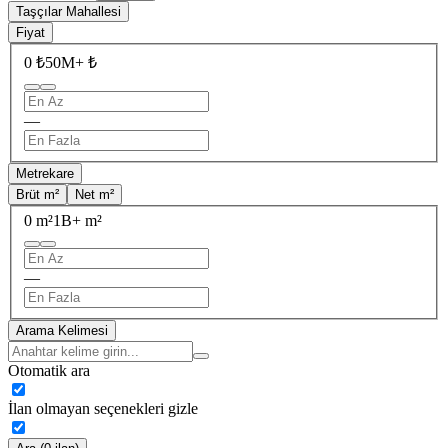
Taşçılar Mahallesi
Fiyat
0 ₺
50M+ ₺
—
Metrekare
Brüt m²
Net m²
0 m²
1B+ m²
—
Arama Kelimesi
Otomatik ara
İlan olmayan seçenekleri gizle