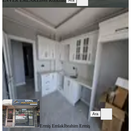
ENVER EMLAK
Enver Korkmaz
Ara
SIFIR BİNA
Reşatbey Mah Ring Yolu Arkasında
Sıfır 2+1
Akhisar, Reşat Bey Mahallesi
2+1
·
95 m²
·
3. Kat
·
30.07.2026
26.000 ₺
Ermiş Emlak
İbrahim Ermiş
Ara
Ara
Ermiş Emlak
İbrahim Ermiş