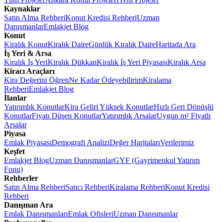
Kaynaklar
Satın Alma Rehberi
Konut Kredisi Rehberi
Uzman
Danışmanlar
Emlakjet Blog
Konut
Kiralık Konut
Kiralık Daire
Günlük Kiralık Daire
Haritada Ara
İş Yeri & Arsa
Kiralık İş Yeri
Kiralık Dükkan
Kiralık İş Yeri Piyasası
Kiralık Arsa
Kiracı Araçları
Kira Değerini Öğren
Ne Kadar Ödeyebilirim
Kiralama
Rehberi
Emlakjet Blog
İlanlar
Yatırımlık Konutlar
Kira Geliri Yüksek Konutlar
Hızlı Geri Dönüşlü
Konutlar
Fiyatı Düşen Konutlar
Yatırımlık Arsalar
Uygun m² Fiyatlı
Arsalar
Piyasa
Emlak Piyasası
Demografi Analizi
Değer Haritaları
Verilerimiz
Keşfet
Emlakjet Blog
Uzman Danışmanlar
GYF (Gayrimenkul Yatırım
Fonu)
Rehberler
Satın Alma Rehberi
Satıcı Rehberi
Kiralama Rehberi
Konut Kredisi
Rehberi
Danışman Ara
Emlak Danışmanları
Emlak Ofisleri
Uzman Danışmanlar