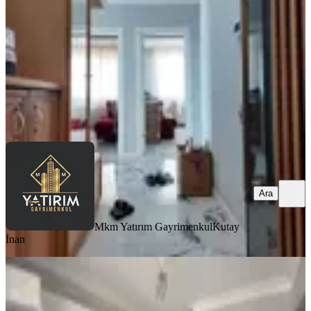
3+1
·
125 m²
·
1. Kat
·
01.08.2026
32.000 ₺
Mkm Yatırım Gayrimenkul
Kutay İnan
Ara
Ara
Mkm Yatırım Gayrimenkul
Kutay
İnan
BALKONLU
Reşatbey Mah. 3+1 Kiralık Daire
Akhisar, Reşat Bey Mahallesi