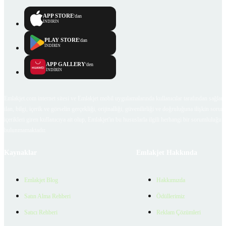
APP STORE
'dan
İNDİRİN
PLAY STORE
'dan
İNDİRİN
APP GALLERY
'den
İNDİRİN
Emlakjet.com internet sitesi ve Emlakjet mobil uygulamalarında kullanıcılar tarafından sağlana
ilan, bilgi, içerik ve görselin gerçekliği, orijinalliği, güvenilirliği ve doğruluğuna ilişkin soru
içerikleri giren kullanıcıya ait olup, Emlakjet'in bu hususlarla ilgili herhangi bir sorumluluğu
bulunmamaktadır.
Kaynaklar
Emlakjet Hakkında
Emlakjet Blog
Hakkımızda
Satın Alma Rehberi
Ödüllerimiz
Satıcı Rehberi
Reklam Çözümleri