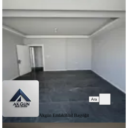
Yakını 2+1 105 M2 Kiralık Daire
Akhisar, Hürriyet Mahallesi
2+1
·
105 m²
·
3. Kat
·
05.08.2026
24.000 ₺
Akgün Emlak
Bilal Başyiğit
Ara
Ara
Akgün Emlak
Bilal Başyiğit
YENİ