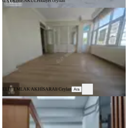
GAYRİMENKUL
Hidayet ceyhan
YENİ
Elit Emlak Paşa Mahallesinde Ara
Kat Kiralık 3+1 Daire
Akhisar, Paşa Mahallesi
3+1
·
135 m²
·
3. Kat
·
03.08.2026
13.500 ₺
ELİT EMLAK AKHİSAR
Ali Ceylan
Ara
ELİT EMLAK AKHİSAR
Ali Ceylan
Ara
MANZARALI
Reşatbey Ring Yolu Üzerinde 3+1
Fuul Eşyalı Kiralık Daire
Akhisar, Reşat Bey Mahallesi