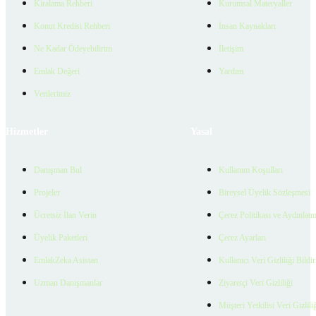
Kiralama Rehberi
Kurumsal Materyaller
Konut Kredisi Rehberi
İnsan Kaynakları
Ne Kadar Ödeyebilirim
İletişim
Emlak Değeri
Yardım
Verilerimiz
Hizmetler
Yasal
Danışman Bul
Kullanım Koşulları
Projeler
Bireysel Üyelik Sözleşmesi
Ücretsiz İlan Verin
Çerez Politikası ve Aydınlat
Üyelik Paketleri
Çerez Ayarları
EmlakZeka Asistan
Kullanıcı Veri Gizliliği Bildi
Uzman Danışmanlar
Ziyaretçi Veri Gizliliği
Müşteri Yetkilisi Veri Gizlili