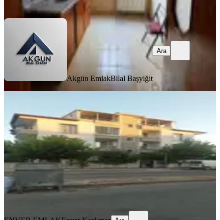
Ara
Ara
Akgün Emlak
Bilal Başyiğit
BALKONLU
Kiralık Doğalgazlı Daire
Akhisar, Ulu Camii Mahallesi
3+1
·
138 m²
·
3. Kat
·
30.07.2026
23.000 ₺
ENVER EMLAK
Enver Korkmaz
Ara