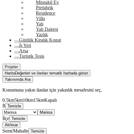
Müstakil Ev
Prefabrik
Residence
Villa
Yalı
Yalı Dairesi
Yazlık
Günlük Kiralık Konut
İş Yeri
Arsa
Turistik Tesis
Projeler
Harita
Değerleri ve ilanları tematik haritada görün
Yakınımda Ara
Konumuna yakın ilanlar için yakınlık mesafesini seç.
0.5km
5km
10km
15km
Kapalı
İl
Temizle
Manisa
İlçe
Temizle
Akhisar
Semt/Mahalle
Temizle