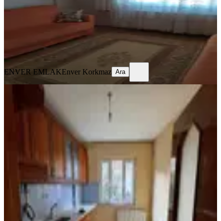
25.000 ₺
ENVER EMLAK
Enver Korkmaz
Ara
ENVER EMLAK
Enver Korkmaz
Ara
BALKONLU
Hürriyet Mah. Hisar Camii Yakını
3+1 120 M2 Kiralık Daire
Akhisar, Hürriyet Mahallesi
3+1
·
120 m²
·
2. Kat
·
30.07.2026
16.000 ₺
Akgün Emlak
Bilal Başyiğit