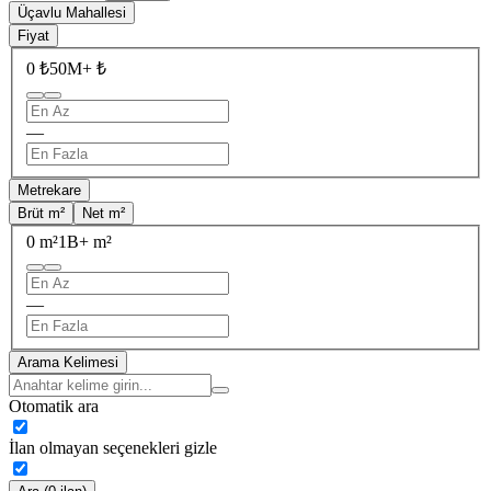
Üçavlu Mahallesi
Fiyat
0 ₺
50M+ ₺
—
Metrekare
Brüt m²
Net m²
0 m²
1B+ m²
—
Arama Kelimesi
Otomatik ara
İlan olmayan seçenekleri gizle