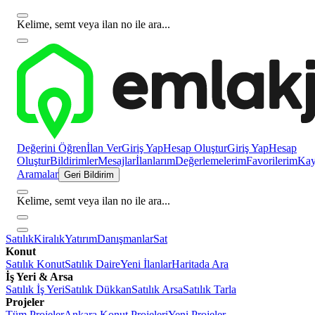
Kelime, semt veya ilan no ile ara...
Değerini Öğren
İlan Ver
Giriş Yap
Hesap Oluştur
Giriş Yap
Hesap
Oluştur
Bildirimler
Mesajlar
İlanlarım
Değerlemelerim
Favorilerim
Kayı
Aramalar
Geri Bildirim
Kelime, semt veya ilan no ile ara...
Satılık
Kiralık
Yatırım
Danışmanlar
Sat
Konut
Satılık Konut
Satılık Daire
Yeni İlanlar
Haritada Ara
İş Yeri & Arsa
Satılık İş Yeri
Satılık Dükkan
Satılık Arsa
Satılık Tarla
Projeler
Tüm Projeler
Ankara Konut Projeleri
Yeni Projeler