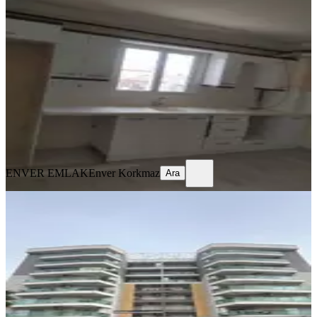
Kiralık Doğalgazlı Daire
Akhisar, Ulu Camii Mahallesi
3+1
·
125 m²
·
3. Kat
·
05.08.2026
20.000 ₺
ENVER EMLAK
Enver Korkmaz
Ara
ENVER EMLAK
Enver Korkmaz
Ara
YENİ
Hürriyet Mah. Ontan Rezidansta
Sitede Kiralık 4+1 Benim Emlaktan
Akhisar, Hürriyet Mahallesi
4+1
·
165 m²
·
3. Kat
·
05.08.2026
40.000 ₺