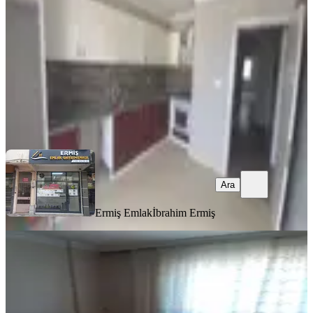
3+1
·
145 m²
·
4. Kat
·
30.07.2026
26.000 ₺
Ermiş Emlak
İbrahim Ermiş
Ara
Ara
Ermiş Emlak
İbrahim Ermiş
EŞYALI
Eşyalı Kiralık Daire Eşyalı
Akhisar, Cumhuriyet Mahallesi
2+1
·
100 m²
·
3. Kat
·
30.07.2026