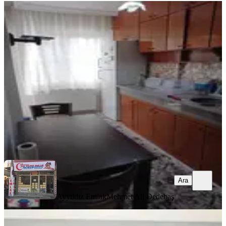
YENİ
Cumhuriyet Mahallesi 2 + 1 Eşyalı
Kiralık Daire
Akhisar, Cumhuriyet Mahallesi
2+1
·
100 m²
·
2. Kat
·
06.08.2026
26.000 ₺
Ayyıldız Emlak
Mehmet Ali Dedebaş
Ara
Ara
Ayyıldız Emlak
Mehmet Ali Dedebaş
YENİ
Hürriyet Mahallesi İlçe Jandarma