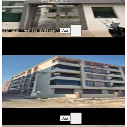
benim emlak
Huseyin Ali Doğan
Ara
benim emlak
Huseyin Ali Doğan
Ara
YENİ
%
10
Benim Emlaktan Seyitahmet
Mahallesinde Kiralık Daire
Akhisar, Seyit Ahmet Mahallesi
2+1
·
100 m²
·
1. Kat
·
05.08.2026
18.000 ₺
20.000 ₺
benim emlak
Huseyin Ali Doğan
Ara
benim emlak
Huseyin Ali Doğan
Ara