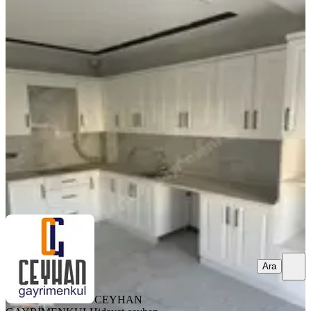
YENİ
Efendi'de 2+1, Yerden Isıtmalı,kiralık
Daire
Akhisar, Efendi Mahallesi
2+1
·
95 m²
·
3. Kat
·
04.08.2026
23.000 ₺
CEYHAN GAYRİMENKUL
Hidayet ceyhan
Ara
Ara
CEYHAN