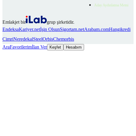
Aday Aydınlatma Metni
Emlakjet bir
grup şirketidir.
Endeksa
Kariyer.net
İşin Olsun
Sigortam.net
Arabam.com
Hangikredi
Cimri
Neredekal
SteelOrbis
Chemorbis
Ara
Favorilerim
İlan Ver
Keşfet
Hesabım