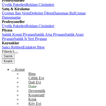
Profesyoneller
Üyelik Paketleri
Reklam Çözümleri
Satış & Kiralama
Ücretsiz İlan Verin
Değerini Öğren
Danışman Bul
Uzman
Danışmanlar
Profesyoneller
Üyelik Paketleri
Reklam Çözümleri
Piyasa
Satılık Konut Piyasası
Satılık Arsa Piyasası
Satılık Arazi
Piyasası
Satılık İş Yeri Piyasası
Kaynaklar
Satıcı Rehberi
Emlakjet Blog
Filtrele
3
Satılık
Kiralık
Konut
Bina
Çiftlik Evi
Dağ Evi
Daire
Devremülk
Kooperatif
Köşk
Köy Evi