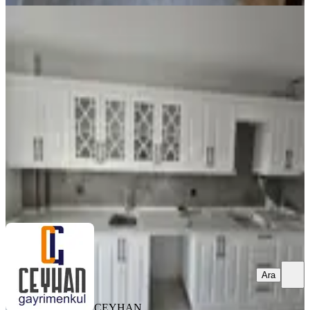
SIFIR BİNA
Reşatbey'de Yerden Isıtmalı, 3+1,
140m² Kiralık Daire
Akhisar, Reşat Bey Mahallesi
3+1
·
145 m²
·
3. Kat
·
30.07.2026
25.000 ₺
CEYHAN GAYRİMENKUL
Hidayet ceyhan
Ara
Ara
CEYHAN