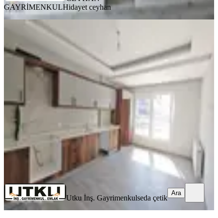
GAYRİMENKUL
Hidayet ceyhan
SİTE İÇİ
Seda Gayrimenkul’den Efendi
Mahallesi’nde Renk Yolu Üzeri
Kiralık Daire
Akhisar, Efendi Mahallesi
3+1
·
140 m²
·
1. Kat
·
29.07.2026
21.500 ₺
Utku İnş. Gayrimenkul
seda çetik
Ara
Ara
Utku İnş. Gayrimenkul
seda çetik