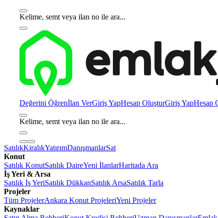
Kelime, semt veya ilan no ile ara...
Değerini Öğren
İlan Ver
Giriş Yap
Hesap Oluştur
Giriş Yap
Hesap O
Kelime, semt veya ilan no ile ara...
Satılık
Kiralık
Yatırım
Danışmanlar
Sat
Konut
Satılık Konut
Satılık Daire
Yeni İlanlar
Haritada Ara
İş Yeri & Arsa
Satılık İş Yeri
Satılık Dükkan
Satılık Arsa
Satılık Tarla
Projeler
Tüm Projeler
Ankara Konut Projeleri
Yeni Projeler
Kaynaklar
Satın Alma Rehberi
Konut Kredisi Rehberi
Uzman Danışmanlar
Emlakj