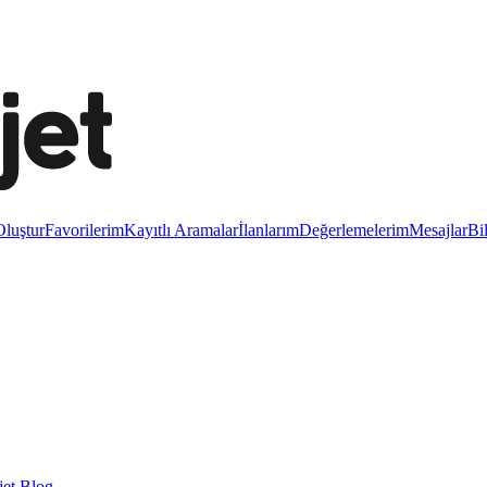
luştur
Favorilerim
Kayıtlı Aramalar
İlanlarım
Değerlemelerim
Mesajlar
Bi
et Blog