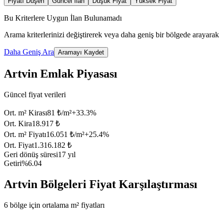
Fiyatı Düşen
Güncel İlan
Düşük Fiyat
Yüksek Fiyat
Bu Kriterlere Uygun İlan Bulunamadı
Arama kriterlerinizi değiştirerek veya daha geniş bir bölgede arayarak 
Daha Geniş Ara
Aramayı Kaydet
Artvin Emlak Piyasası
Güncel fiyat verileri
Ort. m² Kirası
81 ₺/m²
+
33.3
%
Ort. Kira
18.917 ₺
Ort. m² Fiyatı
16.051 ₺/m²
+
25.4
%
Ort. Fiyat
1.316.182 ₺
Geri dönüş süresi
17 yıl
Getiri
%6.04
Artvin Bölgeleri Fiyat Karşılaştırması
6 bölge için ortalama m² fiyatları