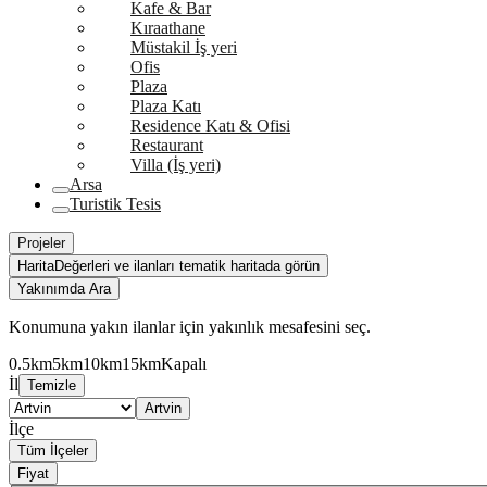
Kafe & Bar
Kıraathane
Müstakil İş yeri
Ofis
Plaza
Plaza Katı
Residence Katı & Ofisi
Restaurant
Villa (İş yeri)
Arsa
Turistik Tesis
Projeler
Harita
Değerleri ve ilanları tematik haritada görün
Yakınımda Ara
Konumuna yakın ilanlar için yakınlık mesafesini seç.
0.5km
5km
10km
15km
Kapalı
İl
Temizle
Artvin
İlçe
Tüm İlçeler
Fiyat