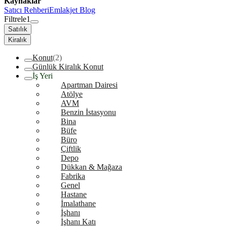
Kaynaklar
Satıcı Rehberi
Emlakjet Blog
Filtrele
1
Satılık
Kiralık
Konut
(2)
Günlük Kiralık Konut
İş Yeri
Apartman Dairesi
Atölye
AVM
Benzin İstasyonu
Bina
Büfe
Büro
Çiftlik
Depo
Dükkan & Mağaza
Fabrika
Genel
Hastane
İmalathane
İşhanı
İşhanı Katı