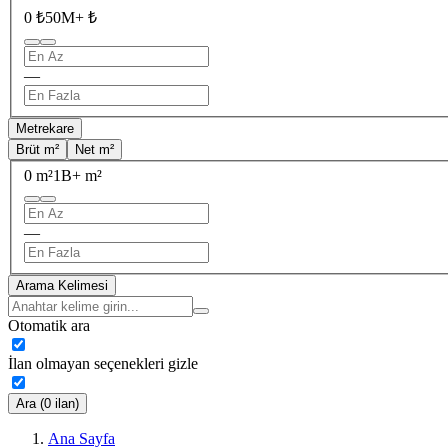
0 ₺
50M+ ₺
—
Metrekare
Brüt m²
Net m²
0 m²
1B+ m²
—
Arama Kelimesi
Otomatik ara
İlan olmayan seçenekleri gizle
Ara (0 ilan)
Ana Sayfa