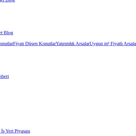
et Blog
onutlar
Fiyatı Düşen Konutlar
Yatırımlık Arsalar
Uygun m² Fiyatlı Arsala
hberi
k İş Yeri Piyasası