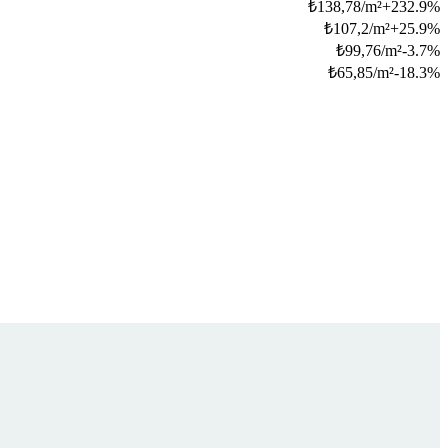
₺
138,78/m²
+
232.9
%
₺
107,2/m²
+
25.9
%
₺
99,76/m²
-3.7
%
₺
65,85/m²
-18.3
%