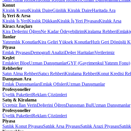
Konut
Kiralık Konut
Kiralık Daire
Günlük Kiralık Daire
Haritada Ara
İş Yeri & Arsa
Kiralık İş Yeri
Kiralık Dükkan
Kiralık İş Yeri Piyasası
Kiralık Arsa
Kiracı Araçları
Kira Değerini Öğren
Ne Kadar Ödeyebilirim
Kiralama Rehberi
Emlakj
İlanlar
Yatırımlık Konutlar
Kira Geliri Yüksek Konutlar
Hızlı Geri Dönüşlü K
Piyasa
Emlak Piyasası
Demografi Analizi
Değer Haritaları
Verilerimiz
Keşfet
Emlakjet Blog
Uzman Danışmanlar
GYF (Gayrimenkul Yatırım Fonu)
Rehberler
Satın Alma Rehberi
Satıcı Rehberi
Kiralama Rehberi
Konut Kredisi Re
Danışman Ara
Emlak Danışmanları
Emlak Ofisleri
Uzman Danışmanlar
Profesyoneller
Üyelik Paketleri
Reklam Çözümleri
Satış & Kiralama
Ücretsiz İlan Verin
Değerini Öğren
Danışman Bul
Uzman Danışmanlar
Profesyoneller
Üyelik Paketleri
Reklam Çözümleri
Piyasa
Satılık Konut Piyasası
Satılık Arsa Piyasası
Satılık Arazi Piyasası
Satılı