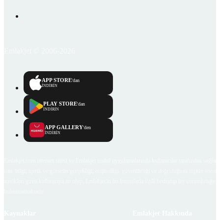
Emlakjet © 2006-2026
APP STORE
'dan
İNDİRİN
PLAY STORE
'dan
İNDİRİN
APP GALLERY
'den
İNDİRİN
Emlakjet.com internet sitesi ve Emlakjet mobil uygulamalarında kullanıcılar tarafından sağlana
ilan, bilgi, içerik ve görselin gerçekliği, orijinalliği, güvenilirliği ve doğruluğuna ilişkin soru
içerikleri giren kullanıcıya ait olup, Emlakjet'in bu hususlarla ilgili herhangi bir sorumluluğu
bulunmamaktadır.
Kaynaklar
Emlakjet Hakkında