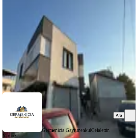
Germenıcıa'dan Kanuni Mh.de
Kiralık Geniş 1+1 Daire
Dulkadiroğlu, Kanuni Mahallesi
1+1
·
82 m²
·
Düz Giriş (Zemin)
·
06.08.2026
11.000 ₺
Germenicia Gayrimenkul
Celalettin Yarpuz
Ara
Ara
Germenicia Gayrimenkul
Celalettin
Yarpuz