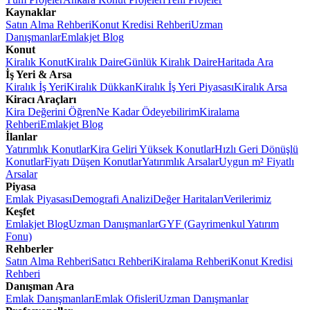
Kaynaklar
Satın Alma Rehberi
Konut Kredisi Rehberi
Uzman
Danışmanlar
Emlakjet Blog
Konut
Kiralık Konut
Kiralık Daire
Günlük Kiralık Daire
Haritada Ara
İş Yeri & Arsa
Kiralık İş Yeri
Kiralık Dükkan
Kiralık İş Yeri Piyasası
Kiralık Arsa
Kiracı Araçları
Kira Değerini Öğren
Ne Kadar Ödeyebilirim
Kiralama
Rehberi
Emlakjet Blog
İlanlar
Yatırımlık Konutlar
Kira Geliri Yüksek Konutlar
Hızlı Geri Dönüşlü
Konutlar
Fiyatı Düşen Konutlar
Yatırımlık Arsalar
Uygun m² Fiyatlı
Arsalar
Piyasa
Emlak Piyasası
Demografi Analizi
Değer Haritaları
Verilerimiz
Keşfet
Emlakjet Blog
Uzman Danışmanlar
GYF (Gayrimenkul Yatırım
Fonu)
Rehberler
Satın Alma Rehberi
Satıcı Rehberi
Kiralama Rehberi
Konut Kredisi
Rehberi
Danışman Ara
Emlak Danışmanları
Emlak Ofisleri
Uzman Danışmanlar