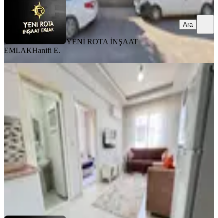
Ara
YENİ ROTA İNŞAAT
EMLAK
Hanifi E.
MANZARALI
Yeni Rota'dan Piazza Civarı Eşyalı
1+1 Kiralık Daire
Dulkadiroğlu, Egemenlik Mahallesi
1+1
·
45 m²
·
3. Kat
·
31.07.2026
15.750 ₺
YENİ ROTA İNŞAAT EMLAK
Hayrunnisa Teltik
Ara