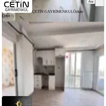
Ara
ÇETİN GAYRİMENKUL
Özkan
Çetin
MANZARALI
%
6
Yeni Rota'dan Emniyet Müdürlüğü
Yanı Sıfır Lüx 2+0 Kiralık Daire
Dulkadiroğlu, Bahçeli Evler Mahallesi
2+0
·
80 m²
·
3. Kat
·
31.07.2026
16.000 ₺
17.000 ₺
YENİ ROTA İNŞAAT EMLAK
Hayrunnisa Teltik
Ara