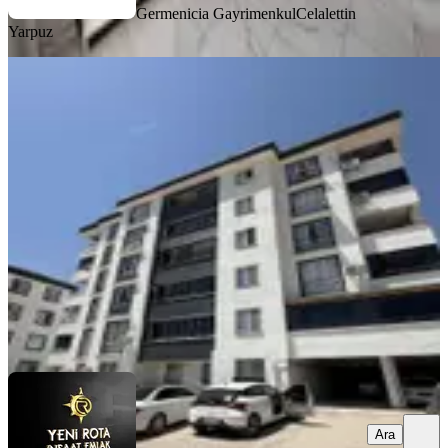
Germenicia Gayrimenkul
Celalettin
Yarpuz
MANZARALI
Yeni Rota'dan Alıç Sekisinde Kiralık
Geniş 2+1
Dulkadiroğlu, Bayazıtlı Mahallesi
2+1
·
100 m²
·
3. Kat
·
03.08.2026
17.500 ₺
YENİ ROTA İNŞAAT EMLAK
Taner B
Ara
Ara