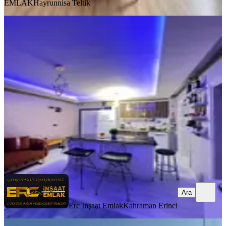
EMLAK
Hayrunnisa Teltik
YENİ
Karaca Su Tokide Satılık 1+1 Kiralık
Daire
Dulkadiroğlu, Karataş Mahallesi
1+1
·
55 m²
·
4. Kat
·
08.08.2026
15.000 ₺
Erc Inşaat Emlak
Kahraman Erinci
Ara
Ara
Erc Inşaat Emlak
Kahraman Erinci
YENİ