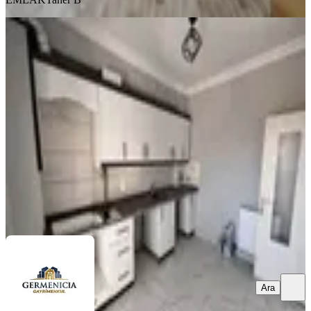
MANZARALI
Germenıcıa'dan Ballıca Mh.de
Manzaralı Kiralık 2+1 Daire
Dulkadiroğlu, Ballıca Mahallesi
2+1
·
95 m²
·
4. Kat
·
04.08.2026
15.000 ₺
Germenicia Gayrimenkul
Celalettin Yarpuz
Ara
Ara