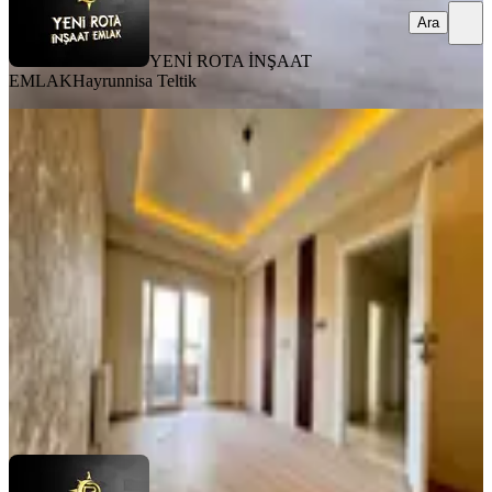
Ara
YENİ ROTA İNŞAAT
EMLAK
Hayrunnisa Teltik
MANZARALI
%
8
Yeni Rota'dan Emniyet Müdürlüğü
Yanı Lüx 2+1 Kiralık Daire
Dulkadiroğlu, Bahçeli Evler Mahallesi
2+1
·
90 m²
·
3. Kat
·
31.07.2026
18.000 ₺
19.500 ₺
YENİ ROTA İNŞAAT EMLAK
Hayrunnisa Teltik
Ara