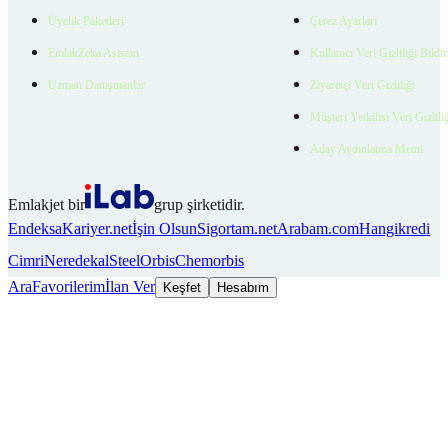
Üyelik Paketleri
Çerez Ayarları
EmlakZeka Asistan
Kullanıcı Veri Gizliliği Bildi
Uzman Danışmanlar
Ziyaretçi Veri Gizliliği
Müşteri Yetkilisi Veri Gizlili
Aday Aydınlatma Metni
Emlakjet bir
grup şirketidir.
Endeksa
Kariyer.net
İşin Olsun
Sigortam.net
Arabam.com
Hangikredi
Cimri
Neredekal
SteelOrbis
Chemorbis
Ara
Favorilerim
İlan Ver
Keşfet
Hesabım