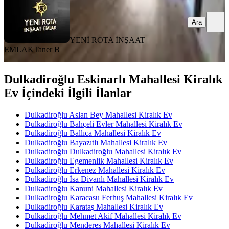
Ara
YENİ ROTA İNŞAAT
EMLAK
Taner B
Dulkadiroğlu Eskinarlı Mahallesi Kiralık
Ev İçindeki İlgili İlanlar
Dulkadiroğlu Aslan Bey Mahallesi Kiralık Ev
Dulkadiroğlu Bahçeli Evler Mahallesi Kiralık Ev
Dulkadiroğlu Ballıca Mahallesi Kiralık Ev
Dulkadiroğlu Bayazıtlı Mahallesi Kiralık Ev
Dulkadiroğlu Dulkadiroğlu Mahallesi Kiralık Ev
Dulkadiroğlu Egemenlik Mahallesi Kiralık Ev
Dulkadiroğlu Erkenez Mahallesi Kiralık Ev
Dulkadiroğlu İsa Divanlı Mahallesi Kiralık Ev
Dulkadiroğlu Kanuni Mahallesi Kiralık Ev
Dulkadiroğlu Karacasu Ferhuş Mahallesi Kiralık Ev
Dulkadiroğlu Karataş Mahallesi Kiralık Ev
Dulkadiroğlu Mehmet Akif Mahallesi Kiralık Ev
Dulkadiroğlu Menderes Mahallesi Kiralık Ev