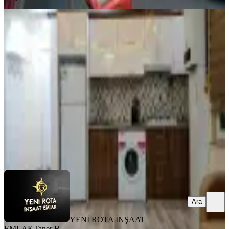
EŞYALI
Piazza Civarı Kiralık 1+1 Kombili
Eşyalı Daire
Dulkadiroğlu, Egemenlik Mahallesi
1+1
·
45 m²
·
2. Kat
·
08.08.2026
17.500 ₺
YENİ ROTA İNŞAAT EMLAK
Taner B
Ara
Ara
YENİ ROTA İNŞAAT
EMLAK
Taner B