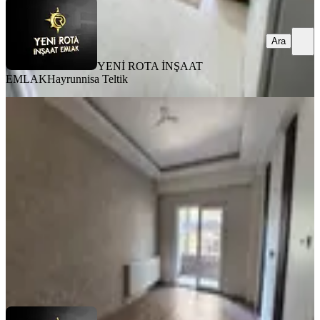
Ara
YENİ ROTA İNŞAAT
EMLAK
Hayrunnisa Teltik
BALKONLU
6 Şubat Sonrası 2+1 Kiralık Daire
Dulkadiroğlu, Bahçeli Evler Mahallesi
2+1
·
90 m²
·
2. Kat
·
31.07.2026
16.750 ₺
YENİ ROTA İNŞAAT EMLAK
Taner B
Ara