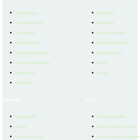
Emlakjet Blog
Hakkımızda
Satın Alma Rehberi
Ödüllerimiz
Satıcı Rehberi
Reklam Çözümleri
Kiralama Rehberi
Kurumsal Materyaller
Konut Kredisi Rehberi
İnsan Kaynakları
Ne Kadar Ödeyebilirim
İletişim
Emlak Değeri
Yardım
Verilerimiz
Hizmetler
Yasal
Danışman Bul
Kullanım Koşulları
Projeler
Bireysel Üyelik Sözleşmesi
Ücretsiz İlan Verin
Çerez Politikası ve Aydınlat