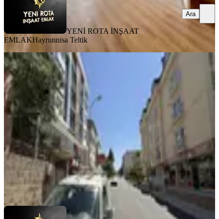
Ara
YENİ ROTA İNŞAAT
EMLAK
Hayrunnisa Teltik
MANZARALI
%
17
Rota'dan Depozitosuz Egemenlik
Mah. Kiralık 3+1 Müstakil
Dulkadiroğlu, Egemenlik Mahallesi
3+1
·
155 m²
·
1. Kat
·
31.07.2026
15.000 ₺
18.000 ₺
YENİ ROTA İNŞAAT EMLAK
Taner B
Ara