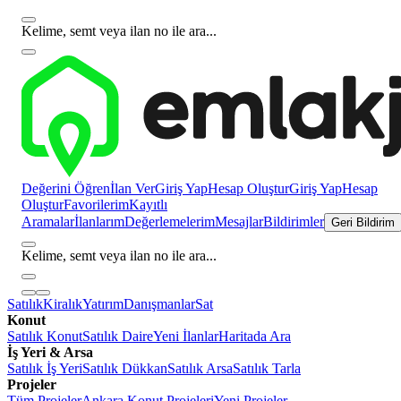
Kelime, semt veya ilan no ile ara...
Değerini Öğren
İlan Ver
Giriş Yap
Hesap Oluştur
Giriş Yap
Hesap
Oluştur
Favorilerim
Kayıtlı
Aramalar
İlanlarım
Değerlemelerim
Mesajlar
Bildirimler
Geri Bildirim
Kelime, semt veya ilan no ile ara...
Satılık
Kiralık
Yatırım
Danışmanlar
Sat
Konut
Satılık Konut
Satılık Daire
Yeni İlanlar
Haritada Ara
İş Yeri & Arsa
Satılık İş Yeri
Satılık Dükkan
Satılık Arsa
Satılık Tarla
Projeler
Tüm Projeler
Ankara Konut Projeleri
Yeni Projeler