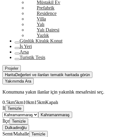
Müstakil Ev
Prefabrik
Residence
Villa
Yalı
Yalı Dairesi
Yazlık
Günlük Kiralık Konut
İş Yeri
Arsa
Turistik Tesis
Projeler
Harita
Değerleri ve ilanları tematik haritada görün
Yakınımda Ara
Konumuna yakın ilanlar için yakınlık mesafesini seç.
0.5km
5km
10km
15km
Kapalı
İl
Temizle
Kahramanmaraş
İlçe
Temizle
Dulkadiroğlu
Semt/Mahalle
Temizle