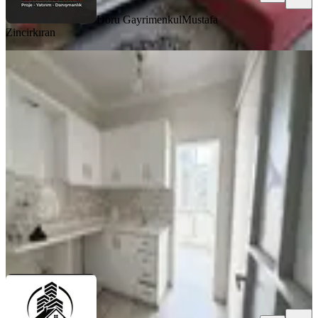
Doru Gayrimenkul
Mustafa
Zincirkıran
BALKONLU
Çetin Gayrimenkul'den Çarsı Valilik
Arkası Kiralık 2+1 Ofis & Ev
Dulkadiroğlu, İsa Divanlı Mahallesi
2+1
·
115 m²
·
2. Kat
·
01.08.2026
13.500 ₺
ÇETİN GAYRİMENKUL
Özkan Çetin
Ara