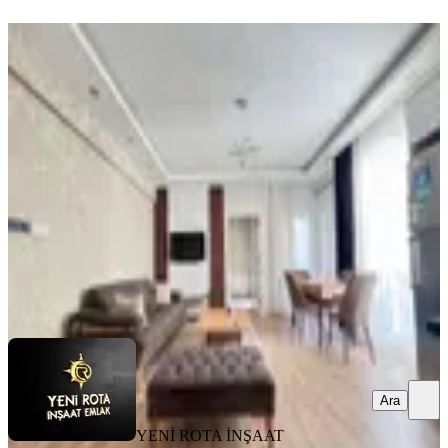
YENİ
Yeni Rota'dan Emniyet Müdürlüğü
Civarı Kiralık Eşyalı 2+0 Daire
Dulkadiroğlu, Bahçeli Evler Mahallesi
2+0
·
80 m²
·
1. Kat
·
08.08.2026
23.000 ₺
YENİ ROTA İNŞAAT EMLAK
Hayrunnisa Teltik
Ara
Ara
YENİ ROTA İNŞAAT