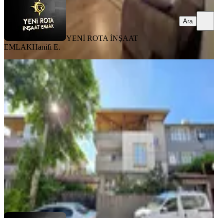
Ara
YENİ ROTA İNŞAAT
EMLAK
Hanifi E.
MANZARALI
Yeni Rota'dan Diş Hastanesi Civ.
Geniş 3+1 Kiralık Daire
Dulkadiroğlu, Mehmet Akif Mahallesi
3+1
·
150 m²
·
1. Kat
·
31.07.2026
18.000 ₺
YENİ ROTA İNŞAAT EMLAK
Hanifi E.
Ara