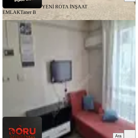
YENİ ROTA İNŞAAT
EMLAK
Taner B
EŞYALI
Doru Gayrimenkulden Çarşı
Merkezde 1+1 Eşyalı Daire
Dulkadiroğlu, Egemenlik Mahallesi
1+1
·
55 m²
·
1. Kat
·
02.08.2026
14.250 ₺
Doru Gayrimenkul
Mustafa Zincirkıran
Ara
Ara