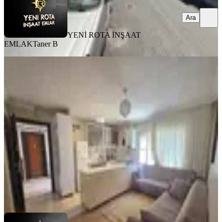
Ara
YENİ ROTA İNŞAAT
EMLAK
Taner B
MANZARALI
Yeni Rota'dan Ferhuş Toki'de 2+0
Eşyalı Kiralık Daire
Dulkadiroğlu, Karataş Mahallesi
2+0
·
60 m²
·
Yüksek giriş
·
31.07.2026
15.000 ₺
YENİ ROTA İNŞAAT EMLAK
Hanifi E.
Ara