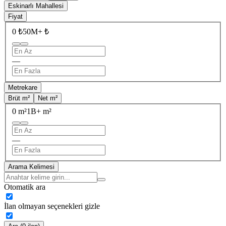
Eskinarlı Mahallesi
Fiyat
0 ₺
50M+ ₺
—
Metrekare
Brüt m²
Net m²
0 m²
1B+ m²
—
Arama Kelimesi
Otomatik ara
İlan olmayan seçenekleri gizle