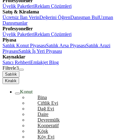
Profesyoneller
Üyelik Paketleri
Reklam Çözümleri
Satış & Kiralama
Ücretsiz İlan Verin
Değerini Öğren
Danışman Bul
Uzman
Danışmanlar
Profesyoneller
Üyelik Paketleri
Reklam Çözümleri
Piyasa
Satılık Konut Piyasası
Satılık Arsa Piyasası
Satılık Arazi
Piyasası
Satılık İş Yeri Piyasası
Kaynaklar
Satıcı Rehberi
Emlakjet Blog
Filtrele
3
Satılık
Kiralık
Konut
Bina
Çiftlik Evi
Dağ Evi
Daire
Devremülk
Kooperatif
Köşk
Köy Evi