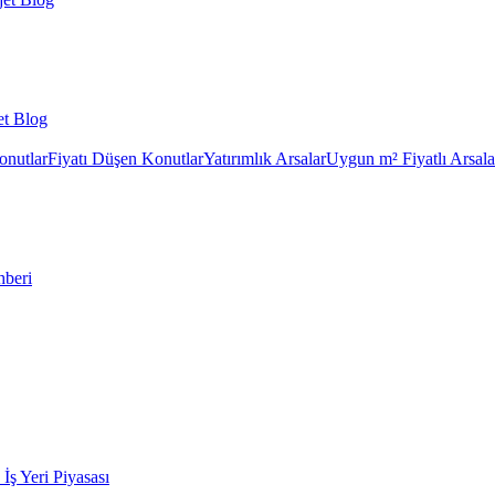
et Blog
onutlar
Fiyatı Düşen Konutlar
Yatırımlık Arsalar
Uygun m² Fiyatlı Arsala
hberi
k İş Yeri Piyasası