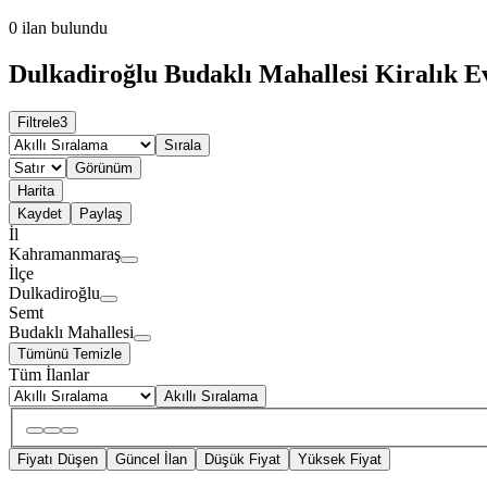
0
ilan bulundu
Dulkadiroğlu Budaklı Mahallesi Kiralık Ev
Filtrele
3
Sırala
Görünüm
Harita
Kaydet
Paylaş
İl
Kahramanmaraş
İlçe
Dulkadiroğlu
Semt
Budaklı Mahallesi
Tümünü Temizle
Tüm İlanlar
Akıllı Sıralama
Fiyatı Düşen
Güncel İlan
Düşük Fiyat
Yüksek Fiyat