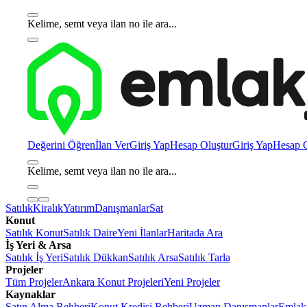
Kelime, semt veya ilan no ile ara...
Değerini Öğren
İlan Ver
Giriş Yap
Hesap Oluştur
Giriş Yap
Hesap O
Kelime, semt veya ilan no ile ara...
Satılık
Kiralık
Yatırım
Danışmanlar
Sat
Konut
Satılık Konut
Satılık Daire
Yeni İlanlar
Haritada Ara
İş Yeri & Arsa
Satılık İş Yeri
Satılık Dükkan
Satılık Arsa
Satılık Tarla
Projeler
Tüm Projeler
Ankara Konut Projeleri
Yeni Projeler
Kaynaklar
Satın Alma Rehberi
Konut Kredisi Rehberi
Uzman Danışmanlar
Emlakj