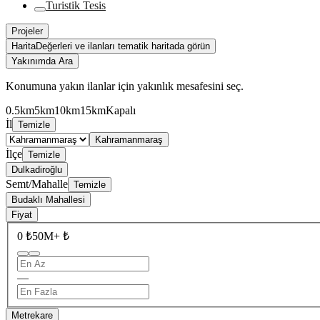
Turistik Tesis
Projeler
Harita
Değerleri ve ilanları tematik haritada görün
Yakınımda Ara
Konumuna yakın ilanlar için yakınlık mesafesini seç.
0.5km
5km
10km
15km
Kapalı
İl
Temizle
Kahramanmaraş
İlçe
Temizle
Dulkadiroğlu
Semt/Mahalle
Temizle
Budaklı Mahallesi
Fiyat
0 ₺
50M+ ₺
—
Metrekare