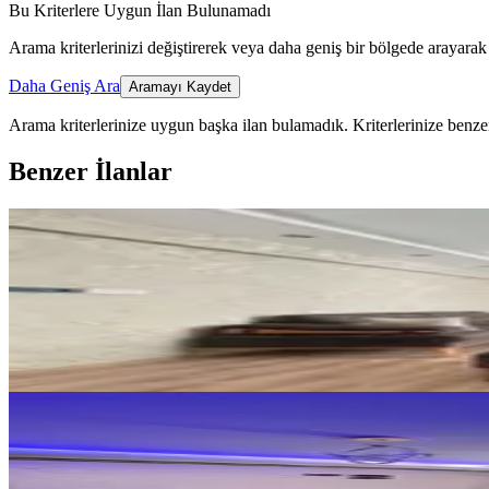
Bu Kriterlere Uygun İlan Bulunamadı
Arama kriterlerinizi değiştirerek veya daha geniş bir bölgede arayarak 
Daha Geniş Ara
Aramayı Kaydet
Arama kriterlerinize uygun başka ilan bulamadık.
Kriterlerinize benzer
Benzer İlanlar
YENİ
Yeni Rota'dan Emniyet Müdürlüğ
Dulkadiroğlu, Bahçeli Evler Mahallesi
2+0
·
80 m²
·
1. Kat
·
08.08.2026
23.000 ₺
YENİ
Karaca Su Tokide Satılık 1+1 Kir
Dulkadiroğlu, Karataş Mahallesi