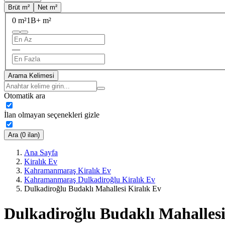
Brüt m²
Net m²
0 m²
1B+ m²
—
Arama Kelimesi
Otomatik ara
İlan olmayan seçenekleri gizle
Ara (0 ilan)
Ana Sayfa
Kiralık Ev
Kahramanmaraş Kiralık Ev
Kahramanmaraş Dulkadiroğlu Kiralık Ev
Dulkadiroğlu Budaklı Mahallesi Kiralık Ev
Dulkadiroğlu Budaklı Mahallesi