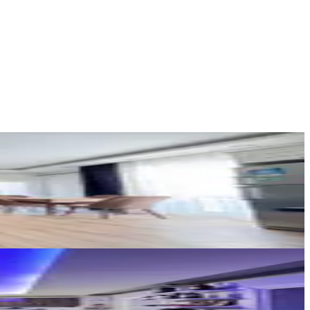
YENİ ROTA İNŞAAT EMLAK
Hayrunnisa Teltik
Ara
Erc Inşaat Emlak
Kahraman Erinci