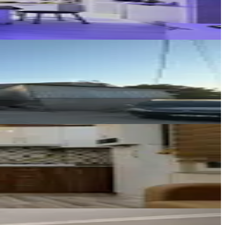
Ara
Germenicia Gayrimenkul
Celalettin Yarpuz
Ara
YENİ ROTA İNŞAAT EMLAK
Taner B
Ara