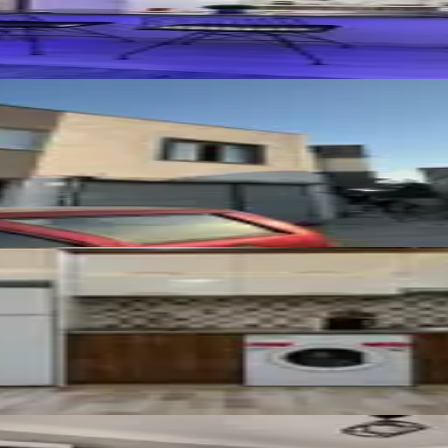
ralık Geniş 1+1 Daire
026
i Eşyalı Daire
nzaralı Kiralık 2+1 Daire