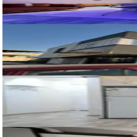
1+1
·
55 m²
·
4. Kat
·
08.08.2026
15.000 ₺
YENİ
Germenıcıa'dan Kanuni Mh.de Ki
Dulkadiroğlu, Kanuni Mahallesi
1+1
·
82 m²
·
Düz Giriş (Zemin)
·
06.08.2
11.000 ₺
EŞYALI
Piazza Civarı Kiralık 1+1 Kombil
Dulkadiroğlu, Egemenlik Mahallesi
1+1
·
45 m²
·
2. Kat
·
08.08.2026
17.500 ₺
MANZARALI
Germenıcıa'dan Ballıca Mh.de Ma