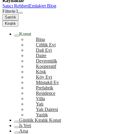
Kaynaklar
Satıcı Rehberi
Emlakjet Blog
Filtrele
3
Satılık
Kiralık
Konut
Bina
Çiftlik Evi
Dağ Evi
Daire
Devremülk
Kooperatif
Köşk
Köy Evi
Müstakil Ev
Prefabrik
Residence
Villa
Yalı
Yalı Dairesi
Yazlık
Günlük Kiralık Konut
İş Yeri
Arsa