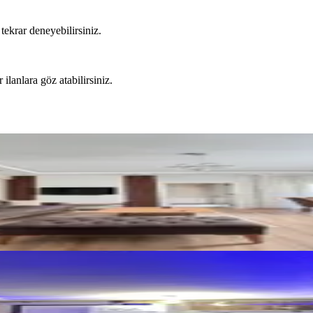
tekrar deneyebilirsiniz.
 ilanlara göz atabilirsiniz.
ü Civarı Kiralık Eşyalı 2+0 Daire
alık Daire