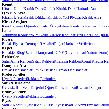
Konut
Kiralık Konut
Kiralık Daire
Günlük Kiralık Daire
Haritada Ara
İş Yeri & Arsa
Kiralık İş Yeri
Kiralık Dükkan
Kiralık İş Yeri Piyasası
Kiralık Arsa
Kiracı Araçları
Kira Değerini Öğren
Ne Kadar Ödeyebilirim
Kiralama Rehberi
Emlakj
İlanlar
Yatırımlık Konutlar
Kira Geliri Yüksek Konutlar
Hızlı Geri Dönüşlü K
Piyasa
Emlak Piyasası
Demografi Analizi
Değer Haritaları
Verilerimiz
Keşfet
Emlakjet Blog
Uzman Danışmanlar
GYF (Gayrimenkul Yatırım Fonu)
Rehberler
Satın Alma Rehberi
Satıcı Rehberi
Kiralama Rehberi
Konut Kredisi Re
Danışman Ara
Emlak Danışmanları
Emlak Ofisleri
Uzman Danışmanlar
Profesyoneller
Üyelik Paketleri
Reklam Çözümleri
Satış & Kiralama
Ücretsiz İlan Verin
Değerini Öğren
Danışman Bul
Uzman Danışmanlar
Profesyoneller
Üyelik Paketleri
Reklam Çözümleri
Piyasa
Satılık Konut Piyasası
Satılık Arsa Piyasası
Satılık Arazi Piyasası
Satılı