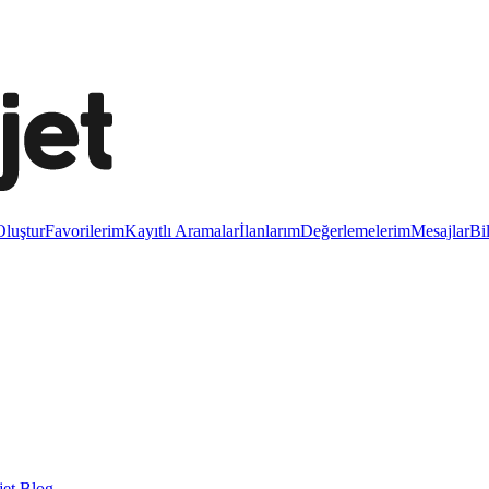
luştur
Favorilerim
Kayıtlı Aramalar
İlanlarım
Değerlemelerim
Mesajlar
Bi
et Blog