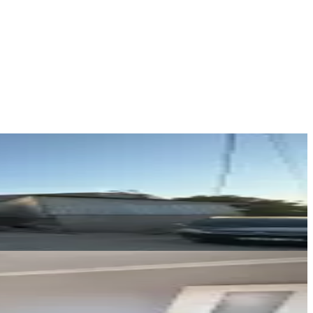
Germenicia Gayrimenkul
Celalettin Yarpuz
Ara
Germenicia Gayrimenkul
Celalettin Yarpuz