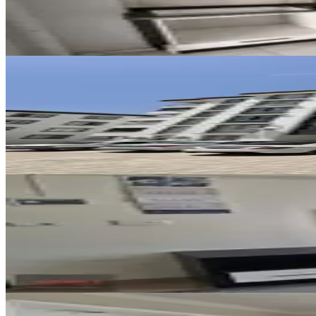
2+1
·
95 m²
·
4. Kat
·
04.08.2026
15.000 ₺
MANZARALI
Yeni Rota'dan Alıç Sekisinde Kir
Dulkadiroğlu, Bayazıtlı Mahallesi
2+1
·
100 m²
·
3. Kat
·
03.08.2026
17.500 ₺
EŞYALI
Doru Gayrimenkulden Çarşı Mer
Dulkadiroğlu, Egemenlik Mahallesi
1+1
·
55 m²
·
1. Kat
·
02.08.2026
14.250 ₺
BALKONLU
Çetin Gayrimenkul'den Çarsı Val