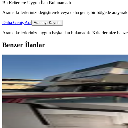
Bu Kriterlere Uygun İlan Bulunamadı
Arama kriterlerinizi değiştirerek veya daha geniş bir bölgede arayarak 
Daha Geniş Ara
Aramayı Kaydet
Arama kriterlerinize uygun başka ilan bulamadık.
Kriterlerinize benzer
Benzer İlanlar
YENİ
Germenıcıa'dan Kanuni Mh.de Ki
Dulkadiroğlu, Kanuni Mahallesi
1+1
·
82 m²
·
Düz Giriş (Zemin)
·
06.08.2
11.000 ₺
YENİ
Germenıcıa'dan Ballıca Mh.de Ma
Dulkadiroğlu, Ballıca Mahallesi