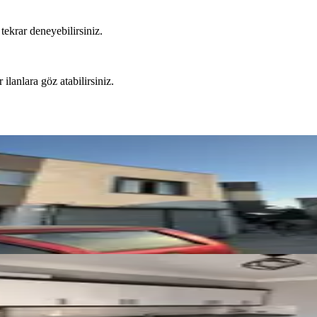
tekrar deneyebilirsiniz.
 ilanlara göz atabilirsiniz.
ralık Geniş 1+1 Daire
026
nzaralı Kiralık 2+1 Daire