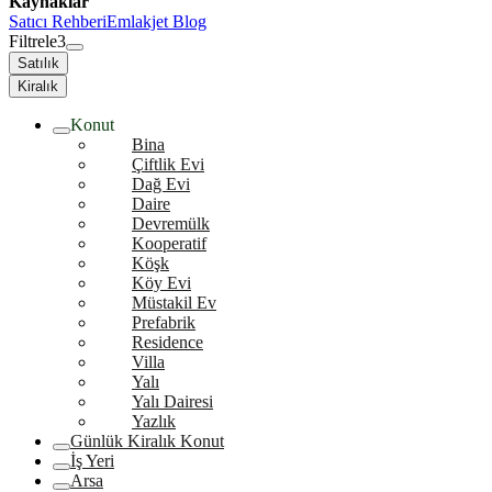
Kaynaklar
Satıcı Rehberi
Emlakjet Blog
Filtrele
3
Satılık
Kiralık
Konut
Bina
Çiftlik Evi
Dağ Evi
Daire
Devremülk
Kooperatif
Köşk
Köy Evi
Müstakil Ev
Prefabrik
Residence
Villa
Yalı
Yalı Dairesi
Yazlık
Günlük Kiralık Konut
İş Yeri
Arsa