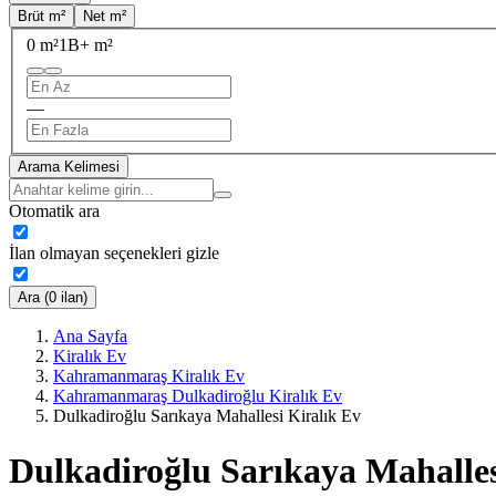
Brüt m²
Net m²
0 m²
1B+ m²
—
Arama Kelimesi
Otomatik ara
İlan olmayan seçenekleri gizle
Ara (0 ilan)
Ana Sayfa
Kiralık Ev
Kahramanmaraş Kiralık Ev
Kahramanmaraş Dulkadiroğlu Kiralık Ev
Dulkadiroğlu Sarıkaya Mahallesi Kiralık Ev
Dulkadiroğlu Sarıkaya Mahalles