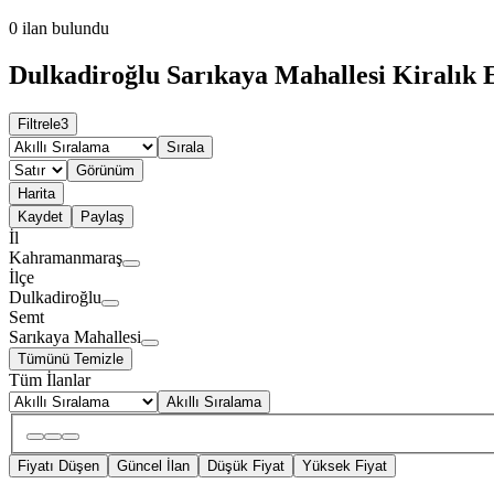
0
ilan bulundu
Dulkadiroğlu Sarıkaya Mahallesi Kiralık E
Filtrele
3
Sırala
Görünüm
Harita
Kaydet
Paylaş
İl
Kahramanmaraş
İlçe
Dulkadiroğlu
Semt
Sarıkaya Mahallesi
Tümünü Temizle
Tüm İlanlar
Akıllı Sıralama
Fiyatı Düşen
Güncel İlan
Düşük Fiyat
Yüksek Fiyat