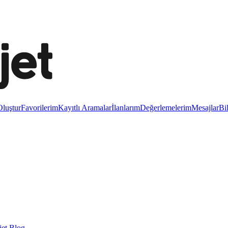
luştur
Favorilerim
Kayıtlı Aramalar
İlanlarım
Değerlemelerim
Mesajlar
Bi
et Blog