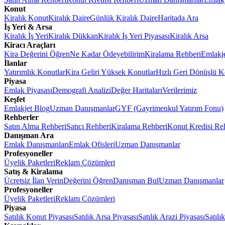
Konut
Kiralık Konut
Kiralık Daire
Günlük Kiralık Daire
Haritada Ara
İş Yeri & Arsa
Kiralık İş Yeri
Kiralık Dükkan
Kiralık İş Yeri Piyasası
Kiralık Arsa
Kiracı Araçları
Kira Değerini Öğren
Ne Kadar Ödeyebilirim
Kiralama Rehberi
Emlakj
İlanlar
Yatırımlık Konutlar
Kira Geliri Yüksek Konutlar
Hızlı Geri Dönüşlü K
Piyasa
Emlak Piyasası
Demografi Analizi
Değer Haritaları
Verilerimiz
Keşfet
Emlakjet Blog
Uzman Danışmanlar
GYF (Gayrimenkul Yatırım Fonu)
Rehberler
Satın Alma Rehberi
Satıcı Rehberi
Kiralama Rehberi
Konut Kredisi Re
Danışman Ara
Emlak Danışmanları
Emlak Ofisleri
Uzman Danışmanlar
Profesyoneller
Üyelik Paketleri
Reklam Çözümleri
Satış & Kiralama
Ücretsiz İlan Verin
Değerini Öğren
Danışman Bul
Uzman Danışmanlar
Profesyoneller
Üyelik Paketleri
Reklam Çözümleri
Piyasa
Satılık Konut Piyasası
Satılık Arsa Piyasası
Satılık Arazi Piyasası
Satılı