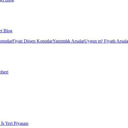
et Blog
onutlar
Fiyatı Düşen Konutlar
Yatırımlık Arsalar
Uygun m² Fiyatlı Arsala
hberi
k İş Yeri Piyasası