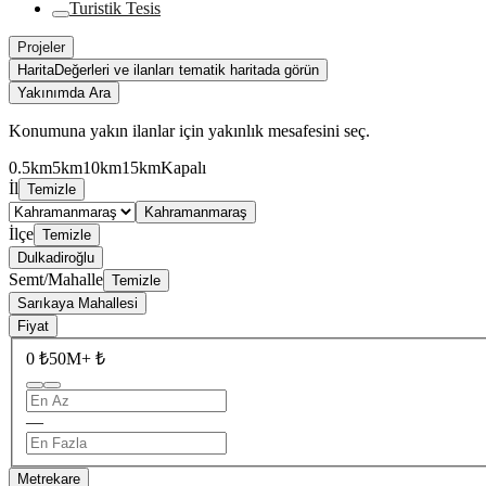
Turistik Tesis
Projeler
Harita
Değerleri ve ilanları tematik haritada görün
Yakınımda Ara
Konumuna yakın ilanlar için yakınlık mesafesini seç.
0.5km
5km
10km
15km
Kapalı
İl
Temizle
Kahramanmaraş
İlçe
Temizle
Dulkadiroğlu
Semt/Mahalle
Temizle
Sarıkaya Mahallesi
Fiyat
0 ₺
50M+ ₺
—
Metrekare