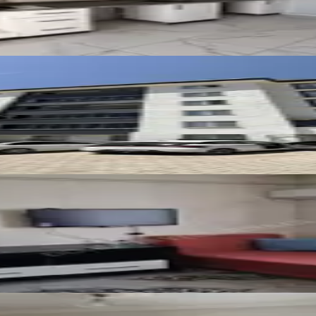
alık Geniş 2+1
kezde 1+1 Eşyalı Daire
ilik Arkası Kiralık 2+1 Ofis & Ev