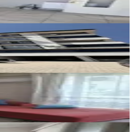
Ara
YENİ ROTA İNŞAAT EMLAK
Taner B
Ara
Doru Gayrimenkul
Mustafa Zincirkıran
Ara