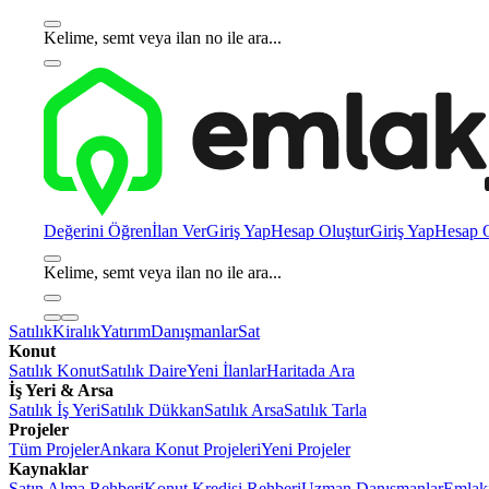
Kelime, semt veya ilan no ile ara...
Değerini Öğren
İlan Ver
Giriş Yap
Hesap Oluştur
Giriş Yap
Hesap O
Kelime, semt veya ilan no ile ara...
Satılık
Kiralık
Yatırım
Danışmanlar
Sat
Konut
Satılık Konut
Satılık Daire
Yeni İlanlar
Haritada Ara
İş Yeri & Arsa
Satılık İş Yeri
Satılık Dükkan
Satılık Arsa
Satılık Tarla
Projeler
Tüm Projeler
Ankara Konut Projeleri
Yeni Projeler
Kaynaklar
Satın Alma Rehberi
Konut Kredisi Rehberi
Uzman Danışmanlar
Emlakj