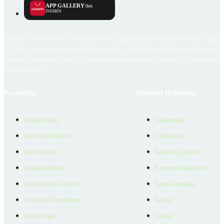
APP GALLERY
'den
İNDİRİN
Emlakjet.com internet sitesi ve Emlakjet mobil uygulamalarında kullanıcılar tarafından sağlana
ilan, bilgi, içerik ve görselin gerçekliği, orijinalliği, güvenilirliği ve doğruluğuna ilişkin soru
içerikleri giren kullanıcıya ait olup, Emlakjet'in bu hususlarla ilgili herhangi bir sorumluluğu
bulunmamaktadır.
Kaynaklar
Emlakjet Hakkında
Emlakjet Blog
Hakkımızda
Satın Alma Rehberi
Ödüllerimiz
Satıcı Rehberi
Reklam Çözümleri
Kiralama Rehberi
Kurumsal Materyaller
Konut Kredisi Rehberi
İnsan Kaynakları
Ne Kadar Ödeyebilirim
İletişim
Emlak Değeri
Yardım