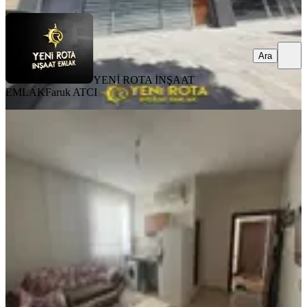
Ara
YENİ ROTA İNŞAAT
EMLAK
Faruk ATCI
MANZARALI
Amazon' Dan Uncular Camii Civarı
Faturalar Dahil Eşyalı 1+1!!
Dulkadiroğlu, Egemenlik Mahallesi
1+1
·
60 m²
·
3. Kat
·
22.07.2026
14.500 ₺
AMAZON GAYRİMENKUL
AMAZON GAYRİMENKUL
Ara