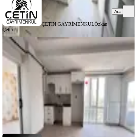
Ara
ÇETİN GAYRİMENKUL
Özkan
Çetin
MANZARALI
%
6
Yeni Rota'dan Emniyet Müdürlüğü
Yanı Sıfır Lüx 2+0 Kiralık Daire
Dulkadiroğlu, Bahçeli Evler Mahallesi
2+0
·
80 m²
·
3. Kat
·
31.07.2026
16.000 ₺
17.000 ₺
YENİ ROTA İNŞAAT EMLAK
Hayrunnisa Teltik
Ara