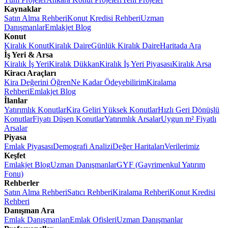
Kaynaklar
Satın Alma Rehberi
Konut Kredisi Rehberi
Uzman
Danışmanlar
Emlakjet Blog
Konut
Kiralık Konut
Kiralık Daire
Günlük Kiralık Daire
Haritada Ara
İş Yeri & Arsa
Kiralık İş Yeri
Kiralık Dükkan
Kiralık İş Yeri Piyasası
Kiralık Arsa
Kiracı Araçları
Kira Değerini Öğren
Ne Kadar Ödeyebilirim
Kiralama
Rehberi
Emlakjet Blog
İlanlar
Yatırımlık Konutlar
Kira Geliri Yüksek Konutlar
Hızlı Geri Dönüşlü
Konutlar
Fiyatı Düşen Konutlar
Yatırımlık Arsalar
Uygun m² Fiyatlı
Arsalar
Piyasa
Emlak Piyasası
Demografi Analizi
Değer Haritaları
Verilerimiz
Keşfet
Emlakjet Blog
Uzman Danışmanlar
GYF (Gayrimenkul Yatırım
Fonu)
Rehberler
Satın Alma Rehberi
Satıcı Rehberi
Kiralama Rehberi
Konut Kredisi
Rehberi
Danışman Ara
Emlak Danışmanları
Emlak Ofisleri
Uzman Danışmanlar