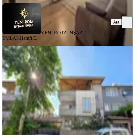
Ara
YENİ ROTA İNŞAAT
EMLAK
Hanifi E.
MANZARALI
Yeni Rota'dan Diş Hastanesi Civ.
Geniş 3+1 Kiralık Daire
Dulkadiroğlu, Mehmet Akif Mahallesi
3+1
·
150 m²
·
1. Kat
·
31.07.2026
18.000 ₺
YENİ ROTA İNŞAAT EMLAK
Hanifi E.
Ara