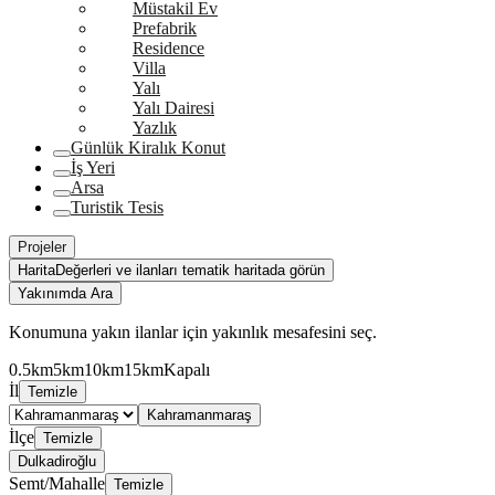
Müstakil Ev
Prefabrik
Residence
Villa
Yalı
Yalı Dairesi
Yazlık
Günlük Kiralık Konut
İş Yeri
Arsa
Turistik Tesis
Projeler
Harita
Değerleri ve ilanları tematik haritada görün
Yakınımda Ara
Konumuna yakın ilanlar için yakınlık mesafesini seç.
0.5km
5km
10km
15km
Kapalı
İl
Temizle
Kahramanmaraş
İlçe
Temizle
Dulkadiroğlu
Semt/Mahalle
Temizle