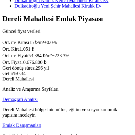
Dulkadiroğlu Namık Kemal Mahallesi Kiralık Ev
Dulkadiroğlu Yeni Şehir Mahallesi Kiralık Ev
Dereli Mahallesi Emlak Piyasası
Güncel fiyat verileri
Ort. m² Kirası
15 ₺/m²
+
0.0
%
Ort. Kira
1.051 ₺
Ort. m² Fiyatı
53.384 ₺/m²
+
223.3
%
Ort. Fiyat
10.676.800 ₺
Geri dönüş süresi
296 yıl
Getiri
%0.34
Dereli Mahallesi
Analiz ve Araştırma Sayfaları
Demografi Analizi
Dereli Mahallesi bölgesinin nüfus, eğitim ve sosyoekonomik
yapısını inceleyin
Emlak Danışmanları