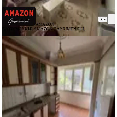
Ara
AMAZON
GAYRİMENKUL
AMAZON GAYRİMENKUL
SİTE İÇİ
Amazon'dan Aslanbey İlkokulu
Civarı 2+1 Kiralık Daire!!!
Dulkadiroğlu, Namık Kemal Mahallesi
2+1
·
110 m²
·
2. Kat
·
20.07.2026
14.000 ₺
AMAZON GAYRİMENKUL
AMAZON GAYRİMENKUL
Ara