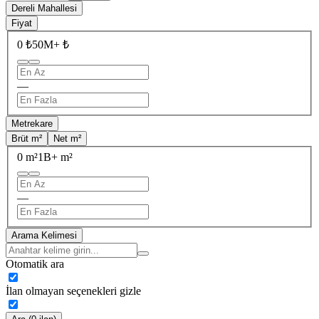
Dereli Mahallesi
Fiyat
0 ₺
50M+ ₺
—
Metrekare
Brüt m²
Net m²
0 m²
1B+ m²
—
Arama Kelimesi
Otomatik ara
İlan olmayan seçenekleri gizle