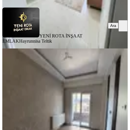
Ara
YENİ ROTA İNŞAAT
EMLAK
Hayrunnisa Teltik
BALKONLU
6 Şubat Sonrası 2+1 Kiralık Daire
Dulkadiroğlu, Bahçeli Evler Mahallesi
2+1
·
90 m²
·
2. Kat
·
31.07.2026
16.750 ₺
YENİ ROTA İNŞAAT EMLAK
Taner B
Ara