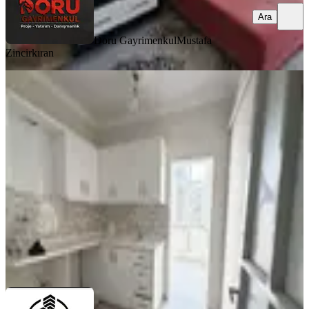
Ara
Doru Gayrimenkul
Mustafa
Zincirkıran
BALKONLU
Çetin Gayrimenkul'den Çarsı Valilik
Arkası Kiralık 2+1 Ofis & Ev
Dulkadiroğlu, İsa Divanlı Mahallesi
2+1
·
115 m²
·
2. Kat
·
01.08.2026
13.500 ₺
ÇETİN GAYRİMENKUL
Özkan Çetin
Ara