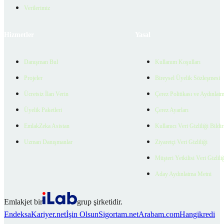
Verilerimiz
Hizmetler
Yasal
Danışman Bul
Kullanım Koşulları
Projeler
Bireysel Üyelik Sözleşmesi
Ücretsiz İlan Verin
Çerez Politikası ve Aydınlat
Üyelik Paketleri
Çerez Ayarları
EmlakZeka Asistan
Kullanıcı Veri Gizliliği Bildi
Uzman Danışmanlar
Ziyaretçi Veri Gizliliği
Müşteri Yetkilisi Veri Gizlili
Aday Aydınlatma Metni
Emlakjet bir
grup şirketidir.
Endeksa
Kariyer.net
İşin Olsun
Sigortam.net
Arabam.com
Hangikredi