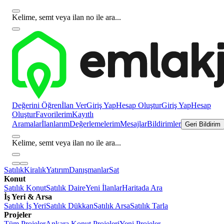
Kelime, semt veya ilan no ile ara...
Değerini Öğren
İlan Ver
Giriş Yap
Hesap Oluştur
Giriş Yap
Hesap
Oluştur
Favorilerim
Kayıtlı
Aramalar
İlanlarım
Değerlemelerim
Mesajlar
Bildirimler
Geri Bildirim
Kelime, semt veya ilan no ile ara...
Satılık
Kiralık
Yatırım
Danışmanlar
Sat
Konut
Satılık Konut
Satılık Daire
Yeni İlanlar
Haritada Ara
İş Yeri & Arsa
Satılık İş Yeri
Satılık Dükkan
Satılık Arsa
Satılık Tarla
Projeler
Tüm Projeler
Ankara Konut Projeleri
Yeni Projeler