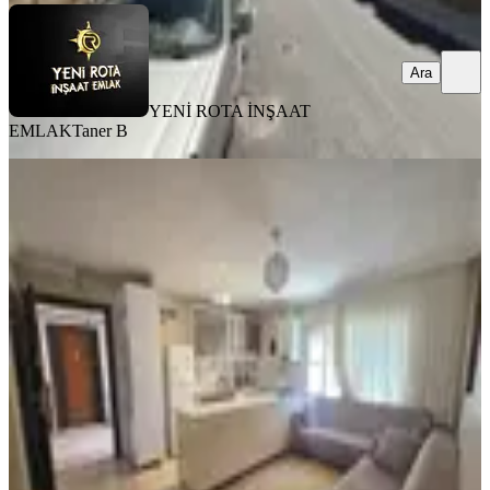
Ara
YENİ ROTA İNŞAAT
EMLAK
Taner B
MANZARALI
Yeni Rota'dan Ferhuş Toki'de 2+0
Eşyalı Kiralık Daire
Dulkadiroğlu, Karataş Mahallesi
2+0
·
60 m²
·
Yüksek giriş
·
31.07.2026
15.000 ₺
YENİ ROTA İNŞAAT EMLAK
Hanifi E.
Ara