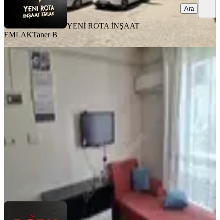
Ara
YENİ ROTA İNŞAAT
EMLAK
Taner B
EŞYALI
Doru Gayrimenkulden Çarşı
Merkezde 1+1 Eşyalı Daire
Dulkadiroğlu, Egemenlik Mahallesi
1+1
·
55 m²
·
1. Kat
·
02.08.2026
14.250 ₺
Doru Gayrimenkul
Mustafa Zincirkıran
Ara