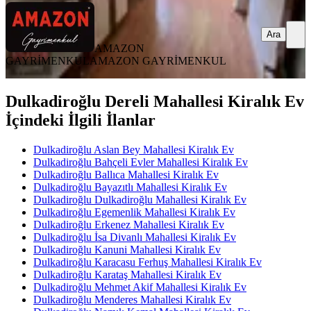
Ara
AMAZON
GAYRİMENKUL
AMAZON GAYRİMENKUL
Dulkadiroğlu Dereli Mahallesi Kiralık Ev
İçindeki İlgili İlanlar
Dulkadiroğlu Aslan Bey Mahallesi Kiralık Ev
Dulkadiroğlu Bahçeli Evler Mahallesi Kiralık Ev
Dulkadiroğlu Ballıca Mahallesi Kiralık Ev
Dulkadiroğlu Bayazıtlı Mahallesi Kiralık Ev
Dulkadiroğlu Dulkadiroğlu Mahallesi Kiralık Ev
Dulkadiroğlu Egemenlik Mahallesi Kiralık Ev
Dulkadiroğlu Erkenez Mahallesi Kiralık Ev
Dulkadiroğlu İsa Divanlı Mahallesi Kiralık Ev
Dulkadiroğlu Kanuni Mahallesi Kiralık Ev
Dulkadiroğlu Karacasu Ferhuş Mahallesi Kiralık Ev
Dulkadiroğlu Karataş Mahallesi Kiralık Ev
Dulkadiroğlu Mehmet Akif Mahallesi Kiralık Ev
Dulkadiroğlu Menderes Mahallesi Kiralık Ev