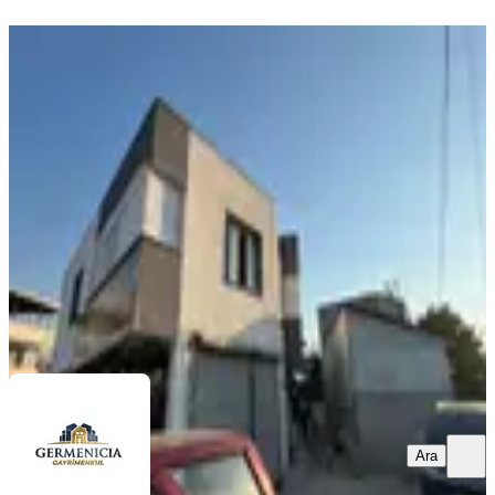
YENİ
Germenıcıa'dan Kanuni Mh.de
Kiralık Geniş 1+1 Daire
Dulkadiroğlu, Kanuni Mahallesi
1+1
·
82 m²
·
Düz Giriş (Zemin)
·
06.08.2026
11.000 ₺
Germenicia Gayrimenkul
Celalettin Yarpuz
Ara
Ara