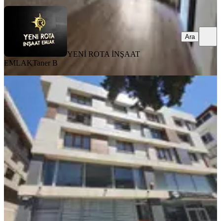
Ara
YENİ ROTA İNŞAAT
EMLAK
Taner B
MANZARALI
Yeni Rota'dan Çarşı Merkezde Eşyalı
2+0 Kiralık Daire
Dulkadiroğlu, Yeni Şehir Mahallesi
2+0
·
95 m²
·
3. Kat
·
31.07.2026
17.000 ₺
YENİ ROTA İNŞAAT EMLAK
Faruk ATCI
Ara