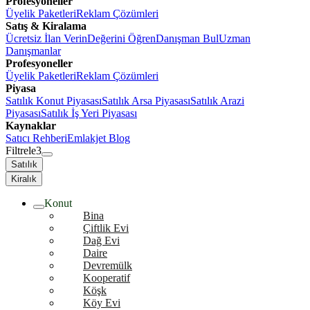
Profesyoneller
Üyelik Paketleri
Reklam Çözümleri
Satış & Kiralama
Ücretsiz İlan Verin
Değerini Öğren
Danışman Bul
Uzman
Danışmanlar
Profesyoneller
Üyelik Paketleri
Reklam Çözümleri
Piyasa
Satılık Konut Piyasası
Satılık Arsa Piyasası
Satılık Arazi
Piyasası
Satılık İş Yeri Piyasası
Kaynaklar
Satıcı Rehberi
Emlakjet Blog
Filtrele
3
Satılık
Kiralık
Konut
Bina
Çiftlik Evi
Dağ Evi
Daire
Devremülk
Kooperatif
Köşk
Köy Evi