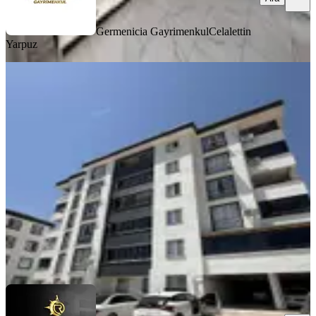
Germenicia Gayrimenkul
Celalettin
Yarpuz
MANZARALI
Yeni Rota'dan Alıç Sekisinde Kiralık
Geniş 2+1
Dulkadiroğlu, Bayazıtlı Mahallesi
2+1
·
100 m²
·
3. Kat
·
03.08.2026
17.500 ₺
YENİ ROTA İNŞAAT EMLAK
Taner B
Ara