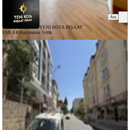
Ara
YENİ ROTA İNŞAAT
EMLAK
Hayrunnisa Teltik
MANZARALI
Yeni Rota'dan Egemenlik
Mahallesinde Kiralık 3+1 Müstakil Ev
Dulkadiroğlu, Egemenlik Mahallesi
3+1
·
155 m²
·
1. Kat
·
31.07.2026
18.000 ₺
YENİ ROTA İNŞAAT EMLAK
Taner B
Ara