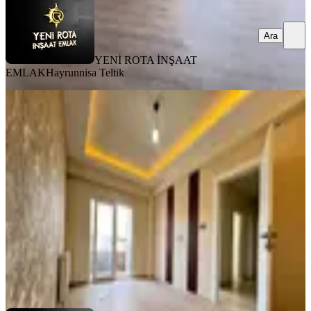
Ara
YENİ ROTA İNŞAAT
EMLAK
Hayrunnisa Teltik
MANZARALI
%
8
Yeni Rota'dan Emniyet Müdürlüğü
Yanı Lüx 2+1 Kiralık Daire
Dulkadiroğlu, Bahçeli Evler Mahallesi
2+1
·
90 m²
·
3. Kat
·
31.07.2026
18.000 ₺
19.500 ₺
YENİ ROTA İNŞAAT EMLAK
Hayrunnisa Teltik
Ara