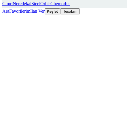
Cimri
Neredekal
SteelOrbis
Chemorbis
Ara
Favorilerim
İlan Ver
Keşfet
Hesabım