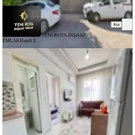
Ara
YENİ ROTA İNŞAAT
EMLAK
Hanifi E.
MANZARALI
Yeni Rota'dan Piazza Civarı Eşyalı
1+1 Kiralık Daire
Dulkadiroğlu, Egemenlik Mahallesi
1+1
·
45 m²
·
3. Kat
·
31.07.2026
15.750 ₺
YENİ ROTA İNŞAAT EMLAK
Hayrunnisa Teltik
Ara