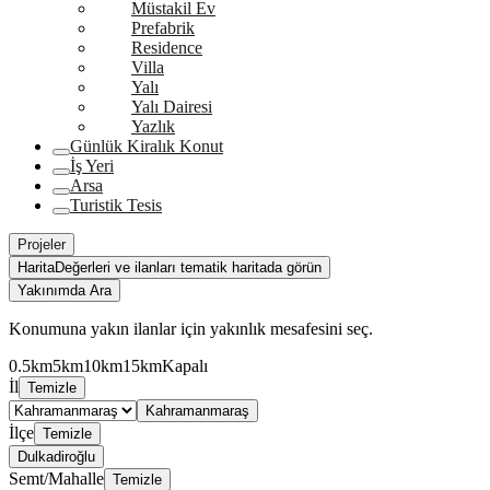
Müstakil Ev
Prefabrik
Residence
Villa
Yalı
Yalı Dairesi
Yazlık
Günlük Kiralık Konut
İş Yeri
Arsa
Turistik Tesis
Projeler
Harita
Değerleri ve ilanları tematik haritada görün
Yakınımda Ara
Konumuna yakın ilanlar için yakınlık mesafesini seç.
0.5km
5km
10km
15km
Kapalı
İl
Temizle
Kahramanmaraş
İlçe
Temizle
Dulkadiroğlu
Semt/Mahalle
Temizle