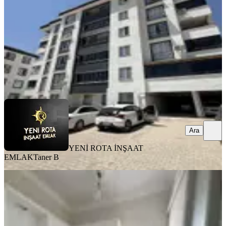
2+1
·
100 m²
·
3. Kat
·
03.08.2026
17.500 ₺
YENİ ROTA İNŞAAT EMLAK
Taner B
Ara
Ara
YENİ ROTA İNŞAAT
EMLAK
Taner B
BALKONLU
Çetin Gayrimenkul'den Çarsı Valilik
Arkası Kiralık 2+1 Ofis & Ev
Dulkadiroğlu, İsa Divanlı Mahallesi