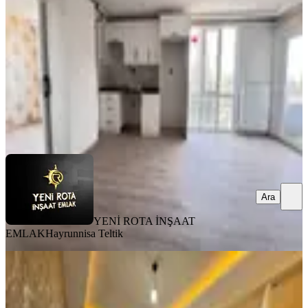
2+0
·
80 m²
·
3. Kat
·
31.07.2026
17.000 ₺
18.500 ₺
YENİ ROTA İNŞAAT EMLAK
Hayrunnisa Teltik
Ara
Ara
YENİ ROTA İNŞAAT
EMLAK
Hayrunnisa Teltik
MANZARALI
%
8
Yeni Rota'dan Emniyet Müdürlüğü
Yanı Lüx 2+1 Kiralık Daire