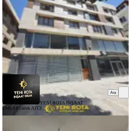
Dulkadiroğlu, Yeni Şehir Mahallesi
2+0
·
95 m²
·
3. Kat
·
31.07.2026
17.000 ₺
YENİ ROTA İNŞAAT EMLAK
Faruk ATCI
Ara
Ara
YENİ ROTA İNŞAAT
EMLAK
Faruk ATCI
MANZARALI
Amazon' Dan Uncular Camii Civarı
Faturalar Dahil Eşyalı 1+1!!