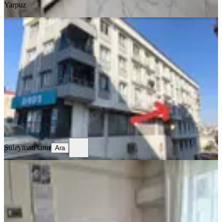
Yarpuz
YENİ
Sahibinden Kiralık 1+1
Dulkadiroğlu, Gazi Paşa Mahallesi
1+1
·
55 m²
·
2. Kat
·
03.08.2026
11.000 ₺
Süleyman tanır
Ara
Süleyman tanır
Ara
YENİ
Doru Gayrimenkulden Çarşı
Merkezde 1+1 Eşyalı Daire
Dulkadiroğlu, Egemenlik Mahallesi
1+1
·
55 m²
·
1. Kat
·
02.08.2026