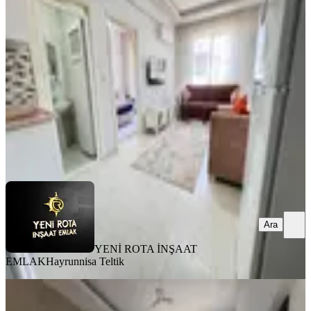
Dulkadiroğlu, Egemenlik Mahallesi
1+1
·
45 m²
·
3. Kat
·
31.07.2026
15.750 ₺
YENİ ROTA İNŞAAT EMLAK
Hayrunnisa Teltik
Ara
Ara
YENİ ROTA İNŞAAT
EMLAK
Hayrunnisa Teltik
BALKONLU
6 Şubat Sonrası 2+1 Kiralık Daire