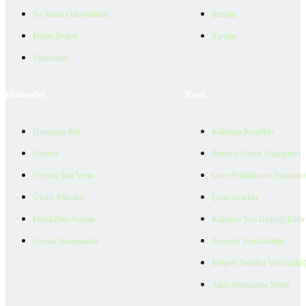
Ne Kadar Ödeyebilirim
İletişim
Emlak Değeri
Yardım
Verilerimiz
Hizmetler
Yasal
Danışman Bul
Kullanım Koşulları
Projeler
Bireysel Üyelik Sözleşmesi
Ücretsiz İlan Verin
Çerez Politikası ve Aydınlat
Üyelik Paketleri
Çerez Ayarları
EmlakZeka Asistan
Kullanıcı Veri Gizliliği Bildi
Uzman Danışmanlar
Ziyaretçi Veri Gizliliği
Müşteri Yetkilisi Veri Gizlili
Aday Aydınlatma Metni