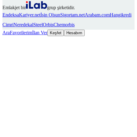
Emlakjet bir
grup şirketidir.
Endeksa
Kariyer.net
İşin Olsun
Sigortam.net
Arabam.com
Hangikredi
Cimri
Neredekal
SteelOrbis
Chemorbis
Ara
Favorilerim
İlan Ver
Keşfet
Hesabım