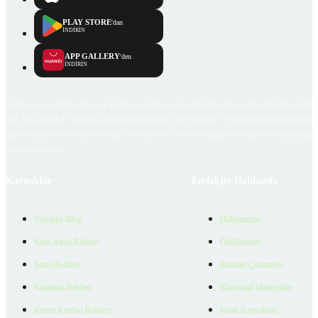
PLAY STORE
'dan
İNDİRİN
APP GALLERY
'den
İNDİRİN
Emlakjet.com internet sitesi ve Emlakjet mobil uygulamalarında kullanıcılar tarafından sağlana
ilan, bilgi, içerik ve görselin gerçekliği, orijinalliği, güvenilirliği ve doğruluğuna ilişkin soru
içerikleri giren kullanıcıya ait olup, Emlakjet'in bu hususlarla ilgili herhangi bir sorumluluğu
bulunmamaktadır.
Kaynaklar
Emlakjet Hakkında
Emlakjet Blog
Hakkımızda
Satın Alma Rehberi
Ödüllerimiz
Satıcı Rehberi
Reklam Çözümleri
Kiralama Rehberi
Kurumsal Materyaller
Konut Kredisi Rehberi
İnsan Kaynakları