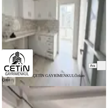
2+1
·
115 m²
·
2. Kat
·
01.08.2026
13.500 ₺
ÇETİN GAYRİMENKUL
Özkan Çetin
Ara
Ara
ÇETİN GAYRİMENKUL
Özkan
Çetin
MANZARALI
%
8
Yeni Rota'dan Emniyet Müdürlüğü
Yanı Sıfır Lüx 2+0 Kiralık Daire
Dulkadiroğlu, Bahçeli Evler Mahallesi