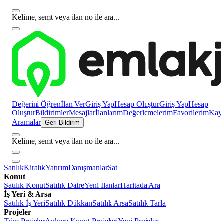
Kelime, semt veya ilan no ile ara...
Değerini Öğren
İlan Ver
Giriş Yap
Hesap Oluştur
Giriş Yap
Hesap
Oluştur
Bildirimler
Mesajlar
İlanlarım
Değerlemelerim
Favorilerim
Kayı
Aramalar
Geri Bildirim
Kelime, semt veya ilan no ile ara...
Satılık
Kiralık
Yatırım
Danışmanlar
Sat
Konut
Satılık Konut
Satılık Daire
Yeni İlanlar
Haritada Ara
İş Yeri & Arsa
Satılık İş Yeri
Satılık Dükkan
Satılık Arsa
Satılık Tarla
Projeler
Tüm Projeler
Ankara Konut Projeleri
Yeni Projeler