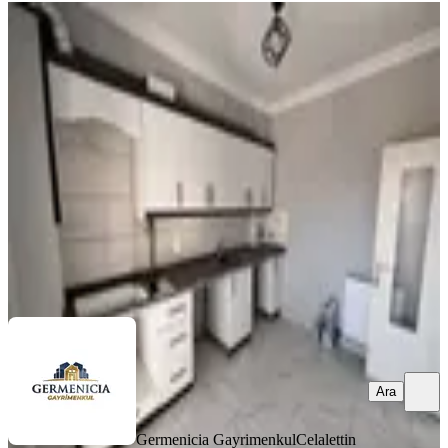
YENİ
Germenıcıa'dan Ballıca Mh.de
Manzaralı Kiralık 2+1 Daire
Dulkadiroğlu, Ballıca Mahallesi
2+1
·
95 m²
·
4. Kat
·
04.08.2026
15.000 ₺
Germenicia Gayrimenkul
Celalettin Yarpuz
Ara
Ara
Germenicia Gayrimenkul
Celalettin