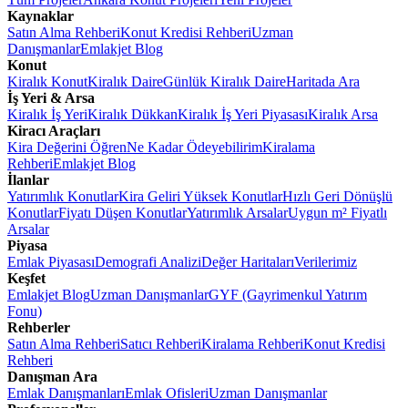
Kaynaklar
Satın Alma Rehberi
Konut Kredisi Rehberi
Uzman
Danışmanlar
Emlakjet Blog
Konut
Kiralık Konut
Kiralık Daire
Günlük Kiralık Daire
Haritada Ara
İş Yeri & Arsa
Kiralık İş Yeri
Kiralık Dükkan
Kiralık İş Yeri Piyasası
Kiralık Arsa
Kiracı Araçları
Kira Değerini Öğren
Ne Kadar Ödeyebilirim
Kiralama
Rehberi
Emlakjet Blog
İlanlar
Yatırımlık Konutlar
Kira Geliri Yüksek Konutlar
Hızlı Geri Dönüşlü
Konutlar
Fiyatı Düşen Konutlar
Yatırımlık Arsalar
Uygun m² Fiyatlı
Arsalar
Piyasa
Emlak Piyasası
Demografi Analizi
Değer Haritaları
Verilerimiz
Keşfet
Emlakjet Blog
Uzman Danışmanlar
GYF (Gayrimenkul Yatırım
Fonu)
Rehberler
Satın Alma Rehberi
Satıcı Rehberi
Kiralama Rehberi
Konut Kredisi
Rehberi
Danışman Ara
Emlak Danışmanları
Emlak Ofisleri
Uzman Danışmanlar