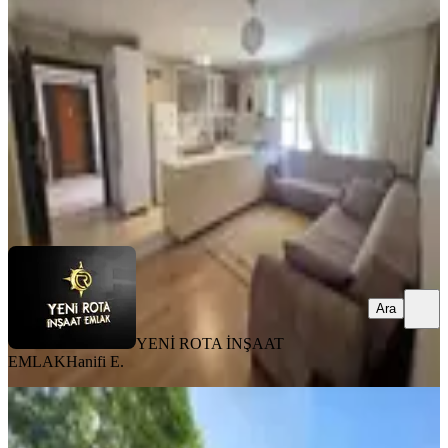
Dulkadiroğlu, Karataş Mahallesi
2+0
·
60 m²
·
Yüksek giriş
·
31.07.2026
15.000 ₺
YENİ ROTA İNŞAAT EMLAK
Hanifi E.
Ara
Ara
YENİ ROTA İNŞAAT
EMLAK
Hanifi E.
MANZARALI
Yeni Rota'dan Diş Hastanesi Civ.
Geniş 3+1 Kiralık Daire