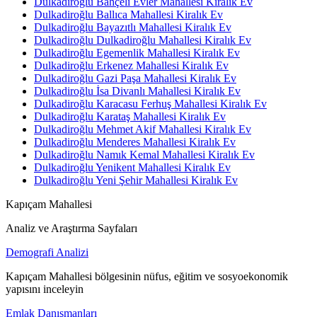
Dulkadiroğlu Bahçeli Evler Mahallesi Kiralık Ev
Dulkadiroğlu Ballıca Mahallesi Kiralık Ev
Dulkadiroğlu Bayazıtlı Mahallesi Kiralık Ev
Dulkadiroğlu Dulkadiroğlu Mahallesi Kiralık Ev
Dulkadiroğlu Egemenlik Mahallesi Kiralık Ev
Dulkadiroğlu Erkenez Mahallesi Kiralık Ev
Dulkadiroğlu Gazi Paşa Mahallesi Kiralık Ev
Dulkadiroğlu İsa Divanlı Mahallesi Kiralık Ev
Dulkadiroğlu Karacasu Ferhuş Mahallesi Kiralık Ev
Dulkadiroğlu Karataş Mahallesi Kiralık Ev
Dulkadiroğlu Mehmet Akif Mahallesi Kiralık Ev
Dulkadiroğlu Menderes Mahallesi Kiralık Ev
Dulkadiroğlu Namık Kemal Mahallesi Kiralık Ev
Dulkadiroğlu Yenikent Mahallesi Kiralık Ev
Dulkadiroğlu Yeni Şehir Mahallesi Kiralık Ev
Kapıçam Mahallesi
Analiz ve Araştırma Sayfaları
Demografi Analizi
Kapıçam Mahallesi bölgesinin nüfus, eğitim ve sosyoekonomik
yapısını inceleyin
Emlak Danışmanları