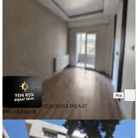
Dulkadiroğlu, Bahçeli Evler Mahallesi
2+1
·
90 m²
·
2. Kat
·
31.07.2026
16.750 ₺
YENİ ROTA İNŞAAT EMLAK
Taner B
Ara
Ara
YENİ ROTA İNŞAAT
EMLAK
Taner B
MANZARALI
Yeni Rota'dan Çarşı Merkezde Eşyalı
2+0 Kiralık Daire