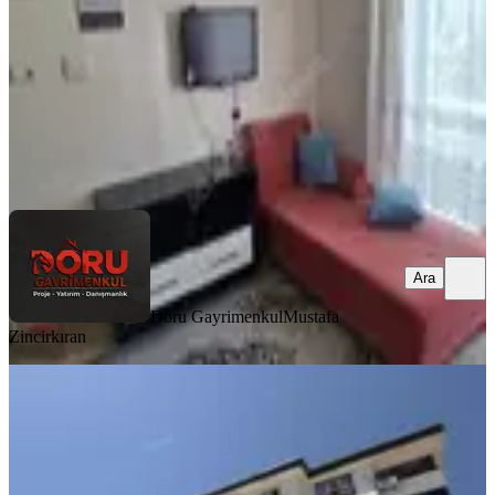
14.250 ₺
Doru Gayrimenkul
Mustafa Zincirkıran
Ara
Ara
Doru Gayrimenkul
Mustafa
Zincirkıran
MANZARALI
Yeni Rota'dan Alıç Sekisinde Kiralık
Geniş 2+1
Dulkadiroğlu, Bayazıtlı Mahallesi