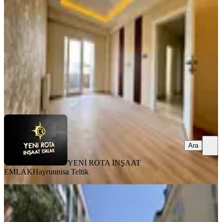
Dulkadiroğlu, Bahçeli Evler Mahallesi
2+1
·
90 m²
·
3. Kat
·
31.07.2026
18.000 ₺
19.500 ₺
YENİ ROTA İNŞAAT EMLAK
Hayrunnisa Teltik
Ara
Ara
YENİ ROTA İNŞAAT
EMLAK
Hayrunnisa Teltik
MANZARALI
Yeni Rota'dan Egemenlik
Mahallesinde Kiralık 3+1 Müstakil Ev