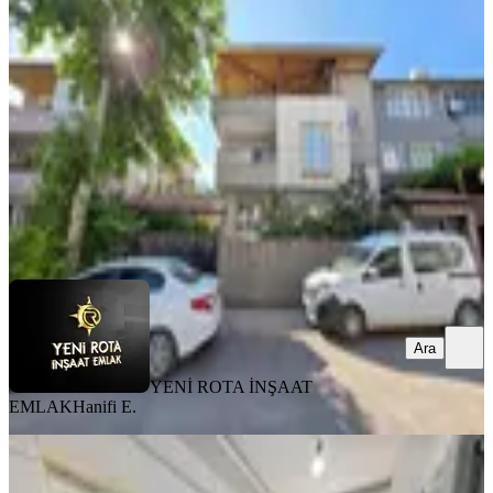
Dulkadiroğlu, Mehmet Akif Mahallesi
3+1
·
150 m²
·
1. Kat
·
31.07.2026
18.000 ₺
YENİ ROTA İNŞAAT EMLAK
Hanifi E.
Ara
Ara
YENİ ROTA İNŞAAT
EMLAK
Hanifi E.
MANZARALI
Yeni Rota'dan Piazza Civarı Eşyalı
1+1 Kiralık Daire