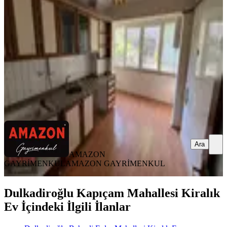
Dulkadiroğlu, Namık Kemal Mahallesi
2+1
·
110 m²
·
2. Kat
·
20.07.2026
14.000 ₺
AMAZON GAYRİMENKUL
AMAZON GAYRİMENKUL
Ara
Ara
AMAZON
GAYRİMENKUL
AMAZON GAYRİMENKUL
Dulkadiroğlu Kapıçam Mahallesi Kiralık
Ev İçindeki İlgili İlanlar