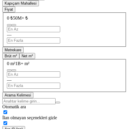
Kapıçam Mahallesi
Fiyat
0 ₺
50M+ ₺
—
Metrekare
Brüt m²
Net m²
0 m²
1B+ m²
—
Arama Kelimesi
Otomatik ara
İlan olmayan seçenekleri gizle