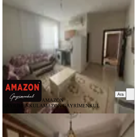
Dulkadiroğlu, Egemenlik Mahallesi
1+1
·
60 m²
·
3. Kat
·
22.07.2026
14.500 ₺
AMAZON GAYRİMENKUL
AMAZON GAYRİMENKUL
Ara
Ara
AMAZON
GAYRİMENKUL
AMAZON GAYRİMENKUL
SİTE İÇİ
Amazon'dan Aslanbey İlkokulu
Civarı 2+1 Kiralık Daire!!!