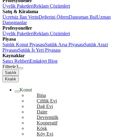
Profesyoneller
Üyelik Paketleri
Reklam Çözümleri
Satış & Kiralama
Ücretsiz İlan Verin
Değerini Öğren
Danışman Bul
Uzman
Danışmanlar
Profesyoneller
Üyelik Paketleri
Reklam Çözümleri
Piyasa
Satılık Konut Piyasası
Satılık Arsa Piyasası
Satılık Arazi
Piyasası
Satılık İş Yeri Piyasası
Kaynaklar
Satıcı Rehberi
Emlakjet Blog
Filtrele
3
Satılık
Kiralık
Konut
Bina
Çiftlik Evi
Dağ Evi
Daire
Devremülk
Kooperatif
Köşk
Köy Evi