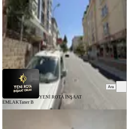
Dulkadiroğlu, Egemenlik Mahallesi
3+1
·
155 m²
·
1. Kat
·
31.07.2026
18.000 ₺
YENİ ROTA İNŞAAT EMLAK
Taner B
Ara
Ara
YENİ ROTA İNŞAAT
EMLAK
Taner B
MANZARALI
Yeni Rota'dan Ferhuş Toki'de 2+0
Eşyalı Kiralık Daire