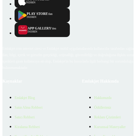
İNDİRİN
PLAY STORE
'dan
İNDİRİN
APP GALLERY
'den
İNDİRİN
Emlakjet.com internet sitesi ve Emlakjet mobil uygulamalarında kullanıcılar tarafından sağlana
ilan, bilgi, içerik ve görselin gerçekliği, orijinalliği, güvenilirliği ve doğruluğuna ilişkin soru
içerikleri giren kullanıcıya ait olup, Emlakjet'in bu hususlarla ilgili herhangi bir sorumluluğu
bulunmamaktadır.
Kaynaklar
Emlakjet Hakkında
Emlakjet Blog
Hakkımızda
Satın Alma Rehberi
Ödüllerimiz
Satıcı Rehberi
Reklam Çözümleri
Kiralama Rehberi
Kurumsal Materyaller