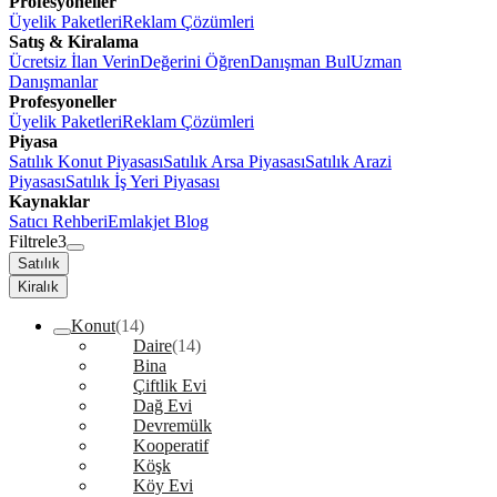
Profesyoneller
Üyelik Paketleri
Reklam Çözümleri
Satış & Kiralama
Ücretsiz İlan Verin
Değerini Öğren
Danışman Bul
Uzman
Danışmanlar
Profesyoneller
Üyelik Paketleri
Reklam Çözümleri
Piyasa
Satılık Konut Piyasası
Satılık Arsa Piyasası
Satılık Arazi
Piyasası
Satılık İş Yeri Piyasası
Kaynaklar
Satıcı Rehberi
Emlakjet Blog
Filtrele
3
Satılık
Kiralık
Konut
(14)
Daire
(14)
Bina
Çiftlik Evi
Dağ Evi
Devremülk
Kooperatif
Köşk
Köy Evi