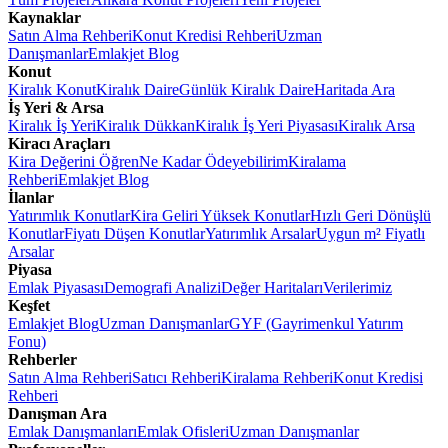
Kaynaklar
Satın Alma Rehberi
Konut Kredisi Rehberi
Uzman
Danışmanlar
Emlakjet Blog
Konut
Kiralık Konut
Kiralık Daire
Günlük Kiralık Daire
Haritada Ara
İş Yeri & Arsa
Kiralık İş Yeri
Kiralık Dükkan
Kiralık İş Yeri Piyasası
Kiralık Arsa
Kiracı Araçları
Kira Değerini Öğren
Ne Kadar Ödeyebilirim
Kiralama
Rehberi
Emlakjet Blog
İlanlar
Yatırımlık Konutlar
Kira Geliri Yüksek Konutlar
Hızlı Geri Dönüşlü
Konutlar
Fiyatı Düşen Konutlar
Yatırımlık Arsalar
Uygun m² Fiyatlı
Arsalar
Piyasa
Emlak Piyasası
Demografi Analizi
Değer Haritaları
Verilerimiz
Keşfet
Emlakjet Blog
Uzman Danışmanlar
GYF (Gayrimenkul Yatırım
Fonu)
Rehberler
Satın Alma Rehberi
Satıcı Rehberi
Kiralama Rehberi
Konut Kredisi
Rehberi
Danışman Ara
Emlak Danışmanları
Emlak Ofisleri
Uzman Danışmanlar