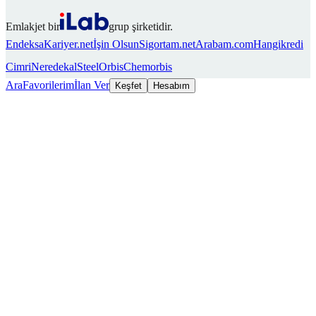
Emlakjet bir
grup şirketidir.
Endeksa
Kariyer.net
İşin Olsun
Sigortam.net
Arabam.com
Hangikredi
Cimri
Neredekal
SteelOrbis
Chemorbis
Ara
Favorilerim
İlan Ver
Keşfet
Hesabım