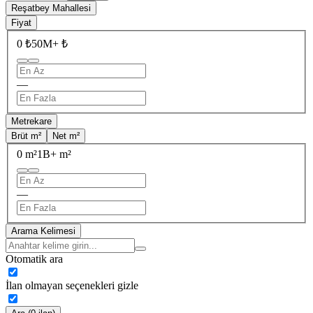
Reşatbey Mahallesi
Fiyat
0 ₺
50M+ ₺
—
Metrekare
Brüt m²
Net m²
0 m²
1B+ m²
—
Arama Kelimesi
Otomatik ara
İlan olmayan seçenekleri gizle