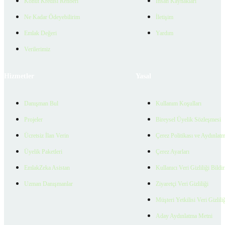
Konut Kredisi Rehberi
İnsan Kaynakları
Ne Kadar Ödeyebilirim
İletişim
Emlak Değeri
Yardım
Verilerimiz
Hizmetler
Yasal
Danışman Bul
Kullanım Koşulları
Projeler
Bireysel Üyelik Sözleşmesi
Ücretsiz İlan Verin
Çerez Politikası ve Aydınlat
Üyelik Paketleri
Çerez Ayarları
EmlakZeka Asistan
Kullanıcı Veri Gizliliği Bildi
Uzman Danışmanlar
Ziyaretçi Veri Gizliliği
Müşteri Yetkilisi Veri Gizlili
Aday Aydınlatma Metni