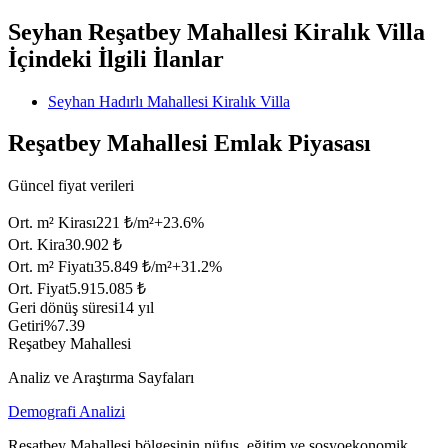
Seyhan Reşatbey Mahallesi Kiralık Villa
İçindeki İlgili İlanlar
Seyhan Hadırlı Mahallesi Kiralık Villa
Reşatbey Mahallesi Emlak Piyasası
Güncel fiyat verileri
Ort. m² Kirası
221 ₺/m²
+
23.6
%
Ort. Kira
30.902 ₺
Ort. m² Fiyatı
35.849 ₺/m²
+
31.2
%
Ort. Fiyat
5.915.085 ₺
Geri dönüş süresi
14 yıl
Getiri
%7.39
Reşatbey Mahallesi
Analiz ve Araştırma Sayfaları
Demografi Analizi
Reşatbey Mahallesi bölgesinin nüfus, eğitim ve sosyoekonomik