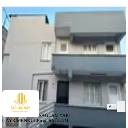
Sağlam'dan Hadırlı Merkezde 4 +1
Seyhan, Hadırlı Mahallesi
4+1
·
200 m²
·
20.05.2026
155.000 ₺
SAĞLAM YAPI GAYRİMENKUL
Ercan SAĞLAM
Ara
Ara
SAĞLAM YAPI
GAYRİMENKUL
Ercan SAĞLAM