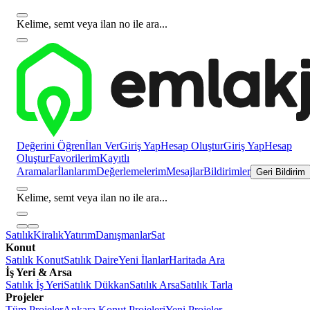
Kelime, semt veya ilan no ile ara...
Değerini Öğren
İlan Ver
Giriş Yap
Hesap Oluştur
Giriş Yap
Hesap
Oluştur
Favorilerim
Kayıtlı
Aramalar
İlanlarım
Değerlemelerim
Mesajlar
Bildirimler
Geri Bildirim
Kelime, semt veya ilan no ile ara...
Satılık
Kiralık
Yatırım
Danışmanlar
Sat
Konut
Satılık Konut
Satılık Daire
Yeni İlanlar
Haritada Ara
İş Yeri & Arsa
Satılık İş Yeri
Satılık Dükkan
Satılık Arsa
Satılık Tarla
Projeler
Tüm Projeler
Ankara Konut Projeleri
Yeni Projeler