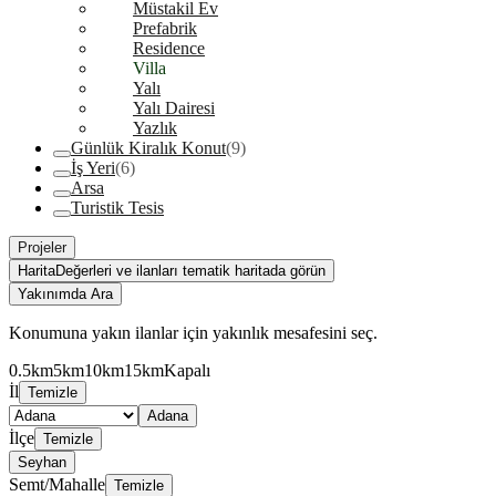
Müstakil Ev
Prefabrik
Residence
Villa
Yalı
Yalı Dairesi
Yazlık
Günlük Kiralık Konut
(9)
İş Yeri
(6)
Arsa
Turistik Tesis
Projeler
Harita
Değerleri ve ilanları tematik haritada görün
Yakınımda Ara
Konumuna yakın ilanlar için yakınlık mesafesini seç.
0.5km
5km
10km
15km
Kapalı
İl
Temizle
Adana
İlçe
Temizle
Seyhan
Semt/Mahalle
Temizle