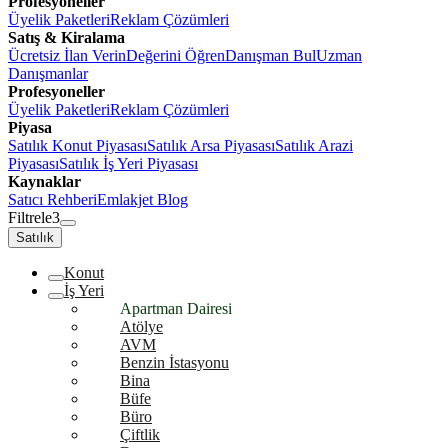
Profesyoneller
Üyelik Paketleri
Reklam Çözümleri
Satış & Kiralama
Ücretsiz İlan Verin
Değerini Öğren
Danışman Bul
Uzman
Danışmanlar
Profesyoneller
Üyelik Paketleri
Reklam Çözümleri
Piyasa
Satılık Konut Piyasası
Satılık Arsa Piyasası
Satılık Arazi
Piyasası
Satılık İş Yeri Piyasası
Kaynaklar
Satıcı Rehberi
Emlakjet Blog
Filtrele
3
Satılık
Konut
İş Yeri
Apartman Dairesi
Atölye
AVM
Benzin İstasyonu
Bina
Büfe
Büro
Çiftlik