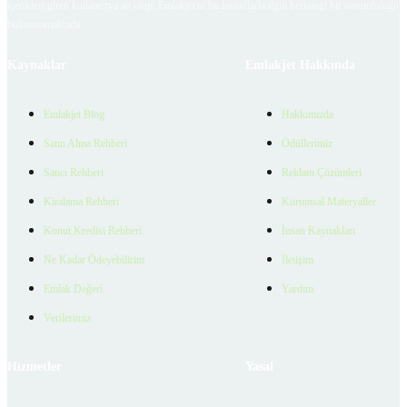
içerikleri giren kullanıcıya ait olup, Emlakjet'in bu hususlarla ilgili herhangi bir sorumluluğu
bulunmamaktadır.
Kaynaklar
Emlakjet Hakkında
Emlakjet Blog
Hakkımızda
Satın Alma Rehberi
Ödüllerimiz
Satıcı Rehberi
Reklam Çözümleri
Kiralama Rehberi
Kurumsal Materyaller
Konut Kredisi Rehberi
İnsan Kaynakları
Ne Kadar Ödeyebilirim
İletişim
Emlak Değeri
Yardım
Verilerimiz
Hizmetler
Yasal