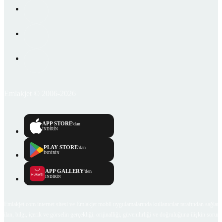
Emlakjet © 2006-2026
APP STORE
'dan
İNDİRİN
PLAY STORE
'dan
İNDİRİN
APP GALLERY
'den
İNDİRİN
Emlakjet.com internet sitesi ve Emlakjet mobil uygulamalarında kullanıcılar tarafından sağlana
ilan, bilgi, içerik ve görselin gerçekliği, orijinalliği, güvenilirliği ve doğruluğuna ilişkin soru