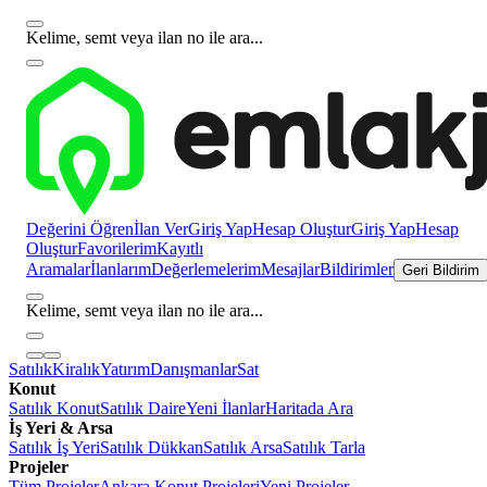
Kelime, semt veya ilan no ile ara...
Değerini Öğren
İlan Ver
Giriş Yap
Hesap Oluştur
Giriş Yap
Hesap
Oluştur
Favorilerim
Kayıtlı
Aramalar
İlanlarım
Değerlemelerim
Mesajlar
Bildirimler
Geri Bildirim
Kelime, semt veya ilan no ile ara...
Satılık
Kiralık
Yatırım
Danışmanlar
Sat
Konut
Satılık Konut
Satılık Daire
Yeni İlanlar
Haritada Ara
İş Yeri & Arsa
Satılık İş Yeri
Satılık Dükkan
Satılık Arsa
Satılık Tarla
Projeler
Tüm Projeler
Ankara Konut Projeleri
Yeni Projeler