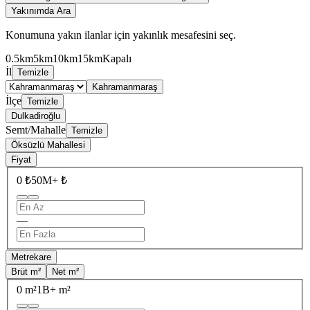
Yakınımda Ara
Konumuna yakın ilanlar için yakınlık mesafesini seç.
0.5km
5km
10km
15km
Kapalı
İl
Temizle
Kahramanmaraş
İlçe
Temizle
Dulkadiroğlu
Semt/Mahalle
Temizle
Öksüzlü Mahallesi
Fiyat
0 ₺
50M+ ₺
—
Metrekare
Brüt m²
Net m²
0 m²
1B+ m²