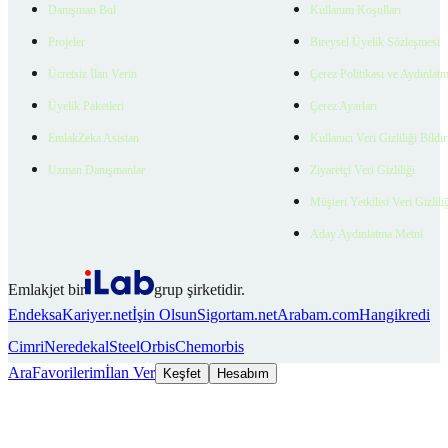
Danışman Bul
Kullanım Koşulları
Projeler
Bireysel Üyelik Sözleşmesi
Ücretsiz İlan Verin
Çerez Politikası ve Aydınlat
Üyelik Paketleri
Çerez Ayarları
EmlakZeka Asistan
Kullanıcı Veri Gizliliği Bildi
Uzman Danışmanlar
Ziyaretçi Veri Gizliliği
Müşteri Yetkilisi Veri Gizlili
Aday Aydınlatma Metni
Emlakjet bir
grup şirketidir.
Endeksa
Kariyer.net
İşin Olsun
Sigortam.net
Arabam.com
Hangikredi
Cimri
Neredekal
SteelOrbis
Chemorbis
Ara
Favorilerim
İlan Ver
Keşfet
Hesabım