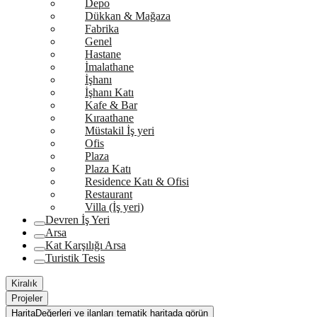
Depo
Dükkan & Mağaza
Fabrika
Genel
Hastane
İmalathane
İşhanı
İşhanı Katı
Kafe & Bar
Kıraathane
Müstakil İş yeri
Ofis
Plaza
Plaza Katı
Residence Katı & Ofisi
Restaurant
Villa (İş yeri)
Devren İş Yeri
Arsa
Kat Karşılığı Arsa
Turistik Tesis
Kiralık
Projeler
Harita
Değerleri ve ilanları tematik haritada görün