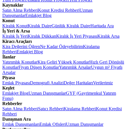
Kaynaklar
Satın Alma Rehberi
Konut Kredisi Rehberi
Uzman
Danışmanlar
Emlakjet Blog
Konut
Kiralık Konut
Kiralık Daire
Günlük Kiralık Daire
Haritada Ara
İş Yeri & Arsa
Kiralık İş Yeri
Kiralık Dükkan
Kiralık İş Yeri Piyasası
Kiralık Arsa
Kiracı Araçları
Kira Değerini Öğren
Ne Kadar Ödeyebilirim
Kiralama
Rehberi
Emlakjet Blog
İlanlar
Yatırımlık Konutlar
Kira Geliri Yüksek Konutlar
Hızlı Geri Dönüşlü
Konutlar
Fiyatı Düşen Konutlar
Yatırımlık Arsalar
Uygun m² Fiyatlı
Arsalar
Piyasa
Emlak Piyasası
Demografi Analizi
Değer Haritaları
Verilerimiz
Keşfet
Emlakjet Blog
Uzman Danışmanlar
GYF (Gayrimenkul Yatırım
Fonu)
Rehberler
Satın Alma Rehberi
Satıcı Rehberi
Kiralama Rehberi
Konut Kredisi
Rehberi
Danışman Ara
Emlak Danışmanları
Emlak Ofisleri
Uzman Danışmanlar