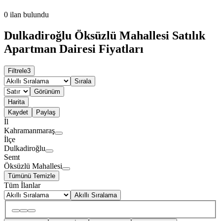
0
ilan bulundu
Dulkadiroğlu Öksüzlü Mahallesi Satılık
Apartman Dairesi Fiyatları
Filtrele
3
Sırala
Görünüm
Harita
Kaydet
Paylaş
İl
Kahramanmaraş
İlçe
Dulkadiroğlu
Semt
Öksüzlü Mahallesi
Tümünü Temizle
Tüm İlanlar
Akıllı Sıralama