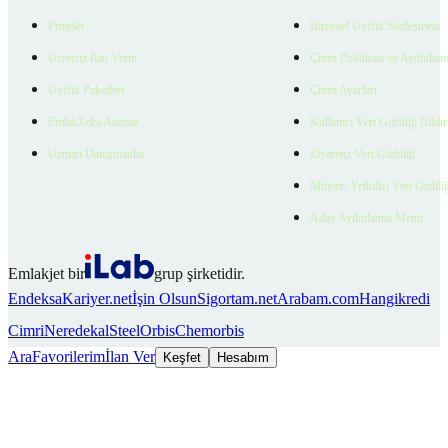
Projeler
Bireysel Üyelik Sözleşmesi
Ücretsiz İlan Verin
Çerez Politikası ve Aydınlat
Üyelik Paketleri
Çerez Ayarları
EmlakZeka Asistan
Kullanıcı Veri Gizliliği Bildi
Uzman Danışmanlar
Ziyaretçi Veri Gizliliği
Müşteri Yetkilisi Veri Gizlili
Aday Aydınlatma Metni
Emlakjet bir
grup şirketidir.
Endeksa
Kariyer.net
İşin Olsun
Sigortam.net
Arabam.com
Hangikredi
Cimri
Neredekal
SteelOrbis
Chemorbis
Ara
Favorilerim
İlan Ver
Keşfet
Hesabım