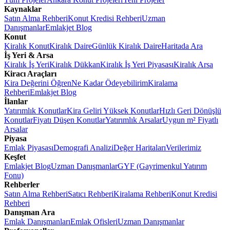
Kaynaklar
Satın Alma Rehberi
Konut Kredisi Rehberi
Uzman
Danışmanlar
Emlakjet Blog
Konut
Kiralık Konut
Kiralık Daire
Günlük Kiralık Daire
Haritada Ara
İş Yeri & Arsa
Kiralık İş Yeri
Kiralık Dükkan
Kiralık İş Yeri Piyasası
Kiralık Arsa
Kiracı Araçları
Kira Değerini Öğren
Ne Kadar Ödeyebilirim
Kiralama
Rehberi
Emlakjet Blog
İlanlar
Yatırımlık Konutlar
Kira Geliri Yüksek Konutlar
Hızlı Geri Dönüşlü
Konutlar
Fiyatı Düşen Konutlar
Yatırımlık Arsalar
Uygun m² Fiyatlı
Arsalar
Piyasa
Emlak Piyasası
Demografi Analizi
Değer Haritaları
Verilerimiz
Keşfet
Emlakjet Blog
Uzman Danışmanlar
GYF (Gayrimenkul Yatırım
Fonu)
Rehberler
Satın Alma Rehberi
Satıcı Rehberi
Kiralama Rehberi
Konut Kredisi
Rehberi
Danışman Ara
Emlak Danışmanları
Emlak Ofisleri
Uzman Danışmanlar