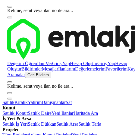
Kelime, semt veya ilan no ile ara...
Değerini Öğren
İlan Ver
Giriş Yap
Hesap Oluştur
Giriş Yap
Hesap
Oluştur
Bildirimler
Mesajlar
İlanlarım
Değerlemelerim
Favorilerim
Kayı
Aramalar
Geri Bildirim
Kelime, semt veya ilan no ile ara...
Satılık
Kiralık
Yatırım
Danışmanlar
Sat
Konut
Satılık Konut
Satılık Daire
Yeni İlanlar
Haritada Ara
İş Yeri & Arsa
Satılık İş Yeri
Satılık Dükkan
Satılık Arsa
Satılık Tarla
Projeler
Tüm Projeler
Ankara Konut Projeleri
Yeni Projeler