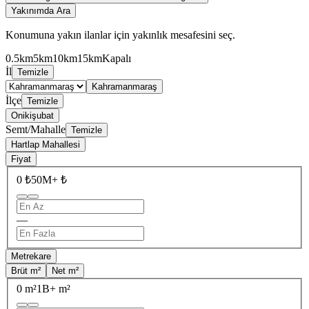
Yakınımda Ara
Konumuna yakın ilanlar için yakınlık mesafesini seç.
0.5km
5km
10km
15km
Kapalı
İl
Temizle
Kahramanmaraş
İlçe
Temizle
Onikişubat
Semt/Mahalle
Temizle
Hartlap Mahallesi
Fiyat
0 ₺
50M+ ₺
—
Metrekare
Brüt m²
Net m²
0 m²
1B+ m²