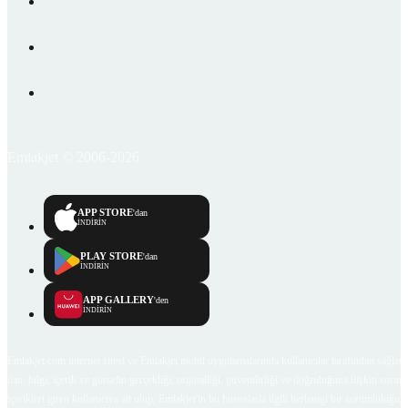
Emlakjet © 2006-2026
APP STORE
'dan
İNDİRİN
PLAY STORE
'dan
İNDİRİN
APP GALLERY
'den
İNDİRİN
Emlakjet.com internet sitesi ve Emlakjet mobil uygulamalarında kullanıcılar tarafından sağlana
ilan, bilgi, içerik ve görselin gerçekliği, orijinalliği, güvenilirliği ve doğruluğuna ilişkin soru
içerikleri giren kullanıcıya ait olup, Emlakjet'in bu hususlarla ilgili herhangi bir sorumluluğu