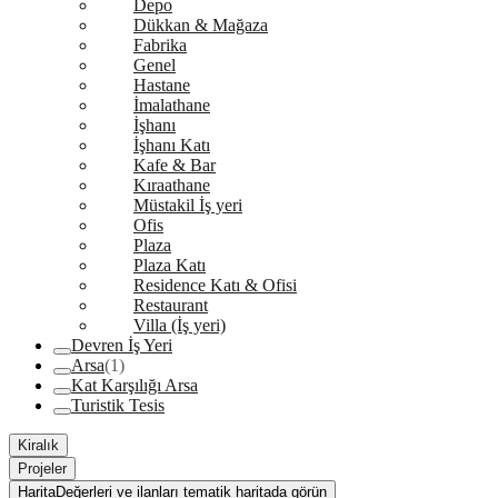
Depo
Dükkan & Mağaza
Fabrika
Genel
Hastane
İmalathane
İşhanı
İşhanı Katı
Kafe & Bar
Kıraathane
Müstakil İş yeri
Ofis
Plaza
Plaza Katı
Residence Katı & Ofisi
Restaurant
Villa (İş yeri)
Devren İş Yeri
Arsa
(1)
Kat Karşılığı Arsa
Turistik Tesis
Kiralık
Projeler
Harita
Değerleri ve ilanları tematik haritada görün