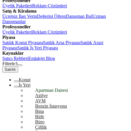
Profesyoneller
Üyelik Paketleri
Reklam Çözümleri
Satış & Kiralama
Ücretsiz İlan Verin
Değerini Öğren
Danışman Bul
Uzman
Danışmanlar
Profesyoneller
Üyelik Paketleri
Reklam Çözümleri
Piyasa
Satılık Konut Piyasası
Satılık Arsa Piyasası
Satılık Arazi
Piyasası
Satılık İş Yeri Piyasası
Kaynaklar
Satıcı Rehberi
Emlakjet Blog
Filtrele
3
Satılık
Konut
İş Yeri
Apartman Dairesi
Atölye
AVM
Benzin İstasyonu
Bina
Büfe
Büro
Çiftlik